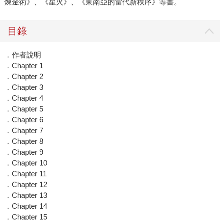
煉金術》、《星火》、《東南亞的當代新秩序》等書。
目錄
．作者說明
．Chapter 1
．Chapter 2
．Chapter 3
．Chapter 4
．Chapter 5
．Chapter 6
．Chapter 7
．Chapter 8
．Chapter 9
．Chapter 10
．Chapter 11
．Chapter 12
．Chapter 13
．Chapter 14
．Chapter 15