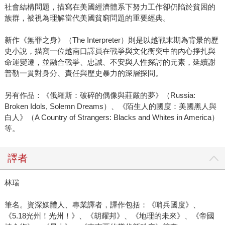
社會結構問題，描寫在美國經濟體系下努力工作卻仍陷於貧困的
族群，被視為理解當代美國貧窮問題的重要經典。
新作《無罪之身》（The Interpreter）則是以越戰末期為背景的歷
史小說，描寫一位越南口譯員在戰爭與文化衝突中的內心掙扎與
命運變遷，並融合戰爭、忠誠、不安與人性探討的元素，延續謝
普勒一貫對身分、責任與歷史暴力的深層探問。
另有作品：《俄羅斯：破碎的偶像與莊嚴的夢》（Russia:
Broken Idols, Solemn Dreams）、《陌生人的國度：美國黑人與
白人》（A Country of Strangers: Blacks and Whites in America）
等。
譯者
林瑞
筆名。資深媒體人、專業譯者，譯作包括：《哨兵國度》、
《5.18光州！光州！》、《胡耀邦》、《地理的未來》、《帝國