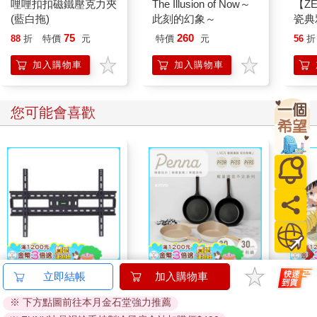
「他是個當兵的，我想。」
哩哩扣扣磁鐵壓克力夾
The Illusion of Now～
【ZE
(藍白拖)
此刻的幻象～
瓷典
「是死是活？」
色）
75
260
88
折
特價
元
特價
元
56
折
「我不知道。」
加入購物車
加入購物車
「所以你要阻止潘恩與朱莉，不讓這個女孩在美國有個安全的
家？」
您可能會喜歡
「那是她父母的決定！」阿良近乎嘶吼的這句話讓小娟眨了眨
眼。為了不讓自己的女兒聽到，阿良隨即輕聲細語地說：「如果
有人要把小玲與小嫻帶到美國，無論那地方多富有，妳會做何感
想？」
「那會讓我很難過，」她終於輕聲回道。「但如果我不能讓她們
在這裡過好日子，我希望她們能在那裡過好日子。」她嘆了口
氣，那是一種愛憐，她擁抱他，安慰他，讓他安心。但他也聽得
出那是一種哀傷，他將為他們做出的選擇讓她悲哀，愁苦。
55－90吋大型通用壁
【KINYO】Penna系
驀然
立即結帳
加入購物車
掛架 AW－05
列-輕量高效導熱不沾
身為母親，必須比重視自己的幸福更加重視子女的幸福，小娟繼
※ 下方點圖前往本月金石堂強力推薦
平煎鍋30cm
650
999
特價
元
56
折
特價
元
特價
續說。「我愛你，因為你知道那是錯的。但把她留在這裡，卻不