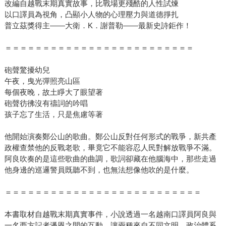
改編自越戰末期真實故事，比戰場更殘酷的人性試煉
以口譯員為視角，凸顯小人物的心理壓力與道德掙扎
普立茲獎得主——大衛．K．謝普勒——最新史詩鉅作！
＝＝＝＝＝＝＝＝＝＝＝＝＝＝＝＝＝＝＝＝＝＝＝＝＝
砲聲驚擾幼兒
午夜，曳光彈照亮山區
每個夜晚，故土睜大了眼望著
砲聲彷彿沒有禱詞的吟唱
孩子忘了生活，只是焦慮等著
他開始演奏鄭公山的歌曲。鄭公山反對任何形式的戰爭，新共產
政權查禁他的反戰老歌，畢竟它不能容忍人民對解放戰爭不滿。
阿良吹奏的是這些歌曲的曲調，歌詞卻藏在他腦海中，那些走過
他身邊的巡邏警員既聽不到，也無法想像他吹的是什麼。
＝＝＝＝＝＝＝＝＝＝＝＝＝＝＝＝＝＝＝＝＝＝＝＝＝＝
本書取材自越戰末期真實事件，小說透過一名越南口譯員阿良與
一名西方記者潘恩之間的互動，讓兩種來自不同文明、政治體系