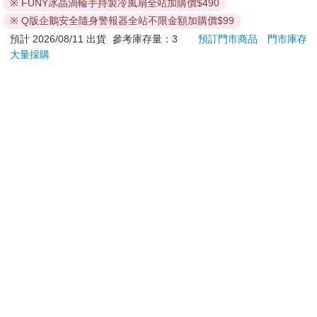
※ FUNY冰晶渦輪手持製冷風扇全站加購價$490
知道她母親的去向也是錯的。兩個都錯。哪一個比較沒那麼
加入購物車
加入購物車
※ Q版企鵝安全隨身警報器全站不限金額加購價$99
錯？」
預計 2026/08/11 出貨
參考庫存量：3
預訂門市商品
門市庫存
大量採購
「我們總是在想辦法平衡錯誤。」他能平衡他對阿榮犯下的錯
訂購/退換貨須知
嗎？
阿良爬上閣樓，抽出他的竹笛。他吹著鄭公山作的一首歌，歌詞
加入金石堂 LINE 官方帳號『完成綁定』，隨時掌握出貨動
正是他的心聲，小娟也聽在耳裡。
態：
鳥兒棲息竹枝上
魚兒游在泉縫中
我也是世間過客
百年後，我將重回天涯
提醒您！！
在一個無法成眠的深夜，潘恩住處電話鈴聲響起。潘恩聽得出是
金石堂及銀行均不會請您操作ATM! 如接獲電話要求您前往
那名外交官打來的。他的聲音低沉而急促，說：仔細聽好，告訴
ATM提款機，請不要聽從指示，以免受騙上當！
你的工作人員，接到通知後必須在兩個小時內趕到集結地點。不
退換貨須知：
能對任何其他人透漏消息，除了可以塞進衣袋裡的東西，什麼都
**提醒您，鑑賞期不等於試用期，退回商品須為全新狀態**
不能帶。我們會在白天打電話到你的辦事處，或在晚上打電話到
你住處，告訴你時間與地點。
依據「消費者保護法」第19條及行政院消費者保護處公告之