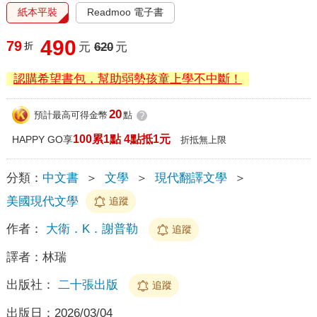
紙本平裝
Readmoo 電子書
490
79
折
元
620
元
認購希望書包，幫助弱勢孩童上學不中斷！
20
預計最高可得金幣
點
?
100累1點 4點抵1元
HAPPY GO享
折抵無上限
分類：
中文書
＞
文學
＞
現代翻譯文學
＞
美國現代文學
追蹤
作者：
大衛．K．謝普勒
追蹤
譯者：
林瑞
出版社：
二十張出版
追蹤
出版日：
2026/03/04