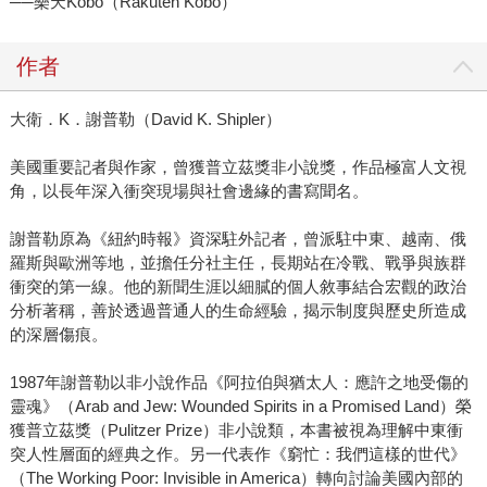
──樂天Kobo（Rakuten Kobo）
作者
大衛．K．謝普勒（David K. Shipler）
美國重要記者與作家，曾獲普立茲獎非小說獎，作品極富人文視
角，以長年深入衝突現場與社會邊緣的書寫聞名。
謝普勒原為《紐約時報》資深駐外記者，曾派駐中東、越南、俄
羅斯與歐洲等地，並擔任分社主任，長期站在冷戰、戰爭與族群
衝突的第一線。他的新聞生涯以細膩的個人敘事結合宏觀的政治
分析著稱，善於透過普通人的生命經驗，揭示制度與歷史所造成
的深層傷痕。
1987年謝普勒以非小說作品《阿拉伯與猶太人：應許之地受傷的
靈魂》（Arab and Jew: Wounded Spirits in a Promised Land）榮
獲普立茲獎（Pulitzer Prize）非小說類，本書被視為理解中東衝
突人性層面的經典之作。另一代表作《窮忙：我們這樣的世代》
（The Working Poor: Invisible in America）轉向討論美國內部的