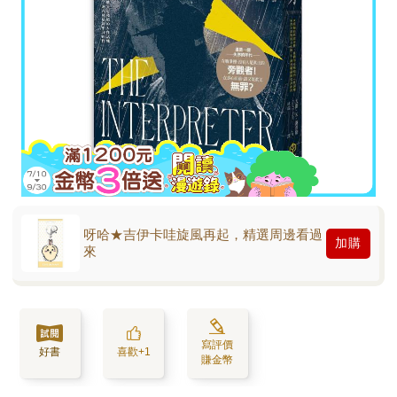
呀哈★吉伊卡哇旋風再起，精選周邊看過
加購
來
寫評價
好書
喜歡+1
賺金幣