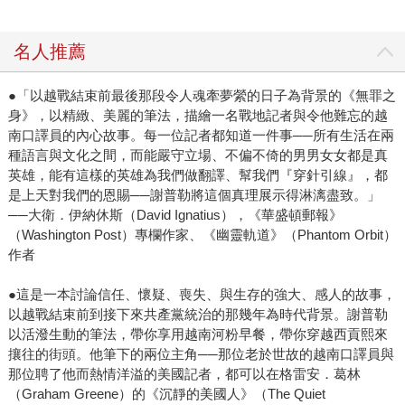
名人推薦
●「以越戰結束前最後那段令人魂牽夢縈的日子為背景的《無罪之
身》，以精緻、美麗的筆法，描繪一名戰地記者與令他難忘的越
南口譯員的內心故事。每一位記者都知道一件事──所有生活在兩
種語言與文化之間，而能嚴守立場、不偏不倚的男男女女都是真
英雄，能有這樣的英雄為我們做翻譯、幫我們『穿針引線』，都
是上天對我們的恩賜──謝普勒將這個真理展示得淋漓盡致。」
──大衛．伊納休斯（David Ignatius），《華盛頓郵報》
（Washington Post）專欄作家、《幽靈軌道》（Phantom Orbit）
作者
●這是一本討論信任、懷疑、喪失、與生存的強大、感人的故事，
以越戰結束前到接下來共產黨統治的那幾年為時代背景。謝普勒
以活潑生動的筆法，帶你享用越南河粉早餐，帶你穿越西貢熙來
攘往的街頭。他筆下的兩位主角──那位老於世故的越南口譯員與
那位聘了他而熱情洋溢的美國記者，都可以在格雷安．葛林
（Graham Greene）的《沉靜的美國人》（The Quiet