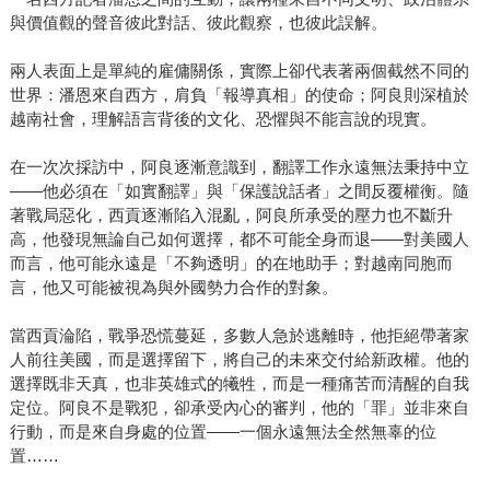
與價值觀的聲音彼此對話、彼此觀察，也彼此誤解。
兩人表面上是單純的雇傭關係，實際上卻代表著兩個截然不同的
世界：潘恩來自西方，肩負「報導真相」的使命；阿良則深植於
越南社會，理解語言背後的文化、恐懼與不能言說的現實。
在一次次採訪中，阿良逐漸意識到，翻譯工作永遠無法秉持中立
——他必須在「如實翻譯」與「保護說話者」之間反覆權衡。隨
著戰局惡化，西貢逐漸陷入混亂，阿良所承受的壓力也不斷升
高，他發現無論自己如何選擇，都不可能全身而退——對美國人
而言，他可能永遠是「不夠透明」的在地助手；對越南同胞而
言，他又可能被視為與外國勢力合作的對象。
當西貢淪陷，戰爭恐慌蔓延，多數人急於逃離時，他拒絕帶著家
人前往美國，而是選擇留下，將自己的未來交付給新政權。他的
選擇既非天真，也非英雄式的犧牲，而是一種痛苦而清醒的自我
定位。阿良不是戰犯，卻承受內心的審判，他的「罪」並非來自
行動，而是來自身處的位置——一個永遠無法全然無辜的位
置……