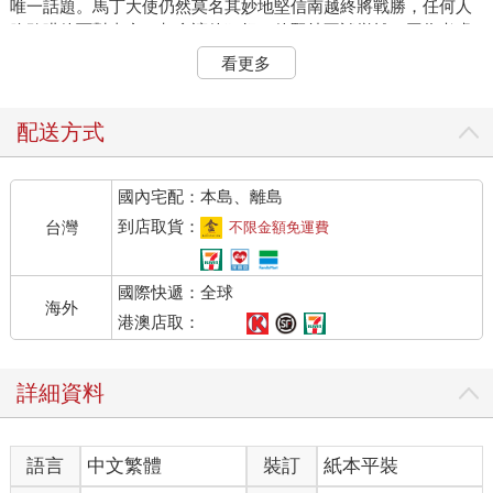
唯一話題。馬丁大使仍然莫名其妙地堅信南越終將戰勝，任何人
膽敢哄他面對事實，都會讓他狂怒。他堅持不談撤離，因為考慮
撤離只會重創西貢士氣，助長共產黨威風，以自我實現的預言形
看更多
式禍延子孫，寫入歷史。就這樣，記者在晚宴中獲悉，大使的部
屬、中情局特工、與軍官們正在秘密安排撤僑，到時會將信號、
時間、與會面地點告知記者。
配送方式
「我們的越南工作人員怎麼辦？」潘恩問。
國內宅配：本島、離島
「我們會盡可能安排，」那外交官說。
到店取貨：
台灣
不限金額免運費
「他們的眷屬呢？」孟戴爾問。
國際快遞：全球
海外
「只有直系親屬，不包括旁系親屬。」
港澳店取：
順化事件過後，潘恩不時失去味覺。他感到自己身體沉重異常，
詳細資料
四肢好像都無法動轉，只想整天躲在冷氣房裡睡覺。但他強迫自
己不斷地寫，每天寫兩篇，有時寫三篇，趕在比西貢時間晚十二
小時的波士頓截稿時間前交稿。
語言
中文繁體
裝訂
紙本平裝
阿榮的遇害讓阿良備受打擊，他倒在小娟懷裡痛哭，讓小娟很害