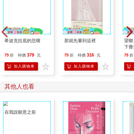
PROBABLY ADOPT HER IF THATS WHAT YOU WANT.
LOVE PEN
（與艾立克會面。小美周五出境。如果妳想，我們或許可以領養
她。愛妳，潘）
OH DARLING. YES YES YES. AND ARE YOULEAVING?
希波克拉底的悲嘆
那就先暈到這裡
望鄉
TERRIBLY WORRIED ABOUT YOU. ALL MY LOVEJULIE
下冊
（喔，親愛的，我想，想，想。你要撤離了嗎？最愛你，朱莉）
379
316
79
折
特價
元
79
折
特價
元
79
折
NOT YET. ARRANGEMENTS BEING MADE. LOVE PEN
加入購物車
加入購物車
（還沒有，正在安排。愛妳，潘）
HOW ABOUT HANH? PLEASE PLEASE HELP HANH AND
DUONG. PLEASE. LEMME KNOW DARLING.
其他人也看
ALL MY LOVE JULIE
（小安怎麼樣？請請幫助小安與老唐。請讓我知道進展。最愛
你，朱莉）
潘恩沒有作答。
阿良那天白天前往施太太給的那個小美母親的地址彎了一下。他