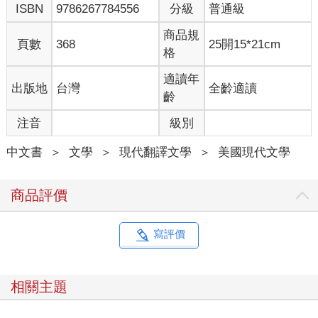
ISBN
9786267784556
分級
普通級
怕，兩個女兒看到父親如此也很緊張。不過他迫使自己投入工
作，因為這是他展現愛國的方式。他與潘恩在街上四處探訪，聽
商品規
頁數
368
25開15*21cm
撤退中的士兵傾訴，試圖拼湊出現在鄉間的那些征服與絕望的拼
格
圖。
適讀年
出版地
台灣
全齡適讀
潘恩一開始避談順化，但最後還是打破他的沉默。阿榮的遭遇真
齡
是可怕，他終於告訴阿良。「我當初應該拒絕帶他上飛機的。或
注音
級別
許他們經由海路與陸路還有一些機會。」阿良不知怎樣才能說出
自己的罪惡感，而潘恩不能強忍心中有話不說。「那些狗x的士
中文書
＞
文學
＞
現代翻譯文學
＞
美國現代文學
兵，」潘恩繼續說。「但一把刀，阿良？上帝！」
「是佛陀，」阿良斜著眼朝潘恩看了一眼。「那是因果報應。」
商品評價
峴港陷落了。大使館終於決定要協助兒童撤離，孤兒院開始把孤
兒送上一些好事官員稱為「兒童專機」（Babylift）的飛機上。
寫評價
「我們要在四天內撤離，」艾立克在電話中告訴潘恩。
相關主題
「要撤離多少？」