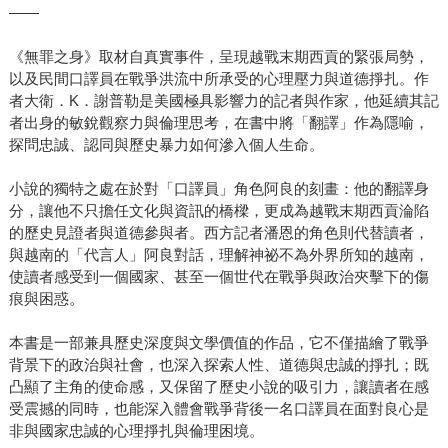
——
《無罪之身》取材自真實事件，呈現越戰末期西貢的緊張局勢，
以及民間口譯員在戰爭洪流中所承受的心理壓力與道德掙扎。作
者大衛．K．謝普勒是美國極具影響力的記者與作家，他延續其記
者出身的敏銳觀察力與倫理思考，在書中將「翻譯」作為隱喻，
探問忠誠、認同與歷史暴力如何滲入個人生命。
小說的獨特之處在於對「口譯員」角色阿良的刻畫：他的翻譯身
分，讓他不只擔任文化與資訊的橋樑，更成為越戰末期西貢淪陷
的歷史見證者與道德參與者。西方記者潘恩的角色則代替讀者，
與越南的「代言人」阿良對話，理解神祕不為外界所知的越南，
使讀者感受到一個國家、甚至一個世代在戰爭與政治夾擊下的傷
痕與困惑。
本書是一部兼具歷史深度與文學價值的作品，它不僅描繪了戰爭
背景下的政治與社會，也深入探索人性、道德與忠誠的掙扎；既
凸顯了主角的使命感，又保留了歷史小說的吸引力，讓讀者在感
受震撼的同時，也能深入體會戰爭背後一名口譯員在面對良心是
非與國家忠誠的心理掙扎與倫理困境。