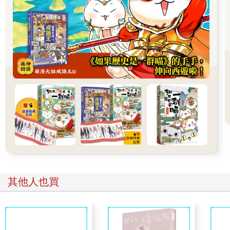
「但那些做母親的，她們能同行照看她們的孩子嗎？」阿良問。
「如果她們現在還沒來，就算想來也太晚了。那個小蘭還在這
裡，反正她需要醫護。」
「那小美呢？」潘恩問。
「我有幾個月沒見到她母親了。我不知道。」
「你會帶她走嗎？」
「會，除非她母親很快現身。」
「朱莉很愛她，想領養她。」
其他人也買
艾立克匆匆寫下兩個領養機構的名字。「我們到美國以後會與這
兩家機構聯絡。你可以透過他們與我聯繫。我相信他們一定有辦
法的。」
TALKED TO ERIK. MAI COMING OUT FRIDAY. WECAN