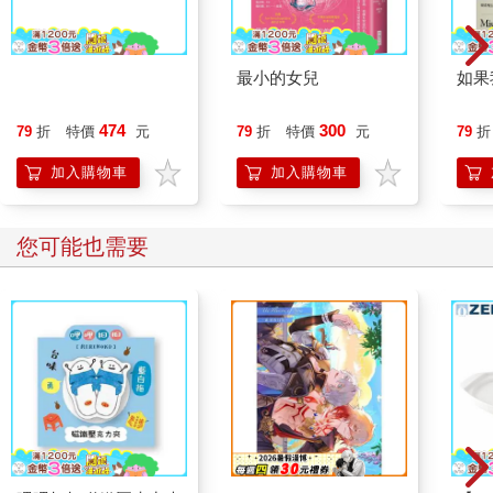
敲了敲之前敲過的那扇門。上一次疑神疑鬼地開了門的那個老
婦，又一次把門開了個小縫，看見是他以後，她的臉色頓時好了
許多。不過她沒有消息。她一直沒有見到小美母親，不過她也承
在我說願意之前
最小的女兒
如果
認，由於發生這許多事，她幾乎足不出戶。現在她踏出房門，走
到積滿灰塵的樓梯間，用瘦骨嶙峋的手指指了指樓梯底層附近的
474
300
一扇門。小美的母親有時會在那裡停留。
79
折
特價
元
79
折
特價
元
79
折
加入購物車
加入購物車
阿良下了樓梯敲了敲門，又敲了敲門，叫著她的名字。另一名鄰
居現身，搖著頭說了一些有關生病的事，然後回他房裡。
您可能也需要
我生來註定背叛的命，阿良覺悟。我能背叛潘恩或背叛小美──或
背叛我的國家的血脈。
「小娟，」那天晚上他問小娟，「我們能不能收養那個小女孩？
養到她母親現身為止？」
「如果她能現身，」小娟說。「許多母親說失蹤就失蹤。父親也
一樣。她甚至是不是還活著又有誰知道？難道她不該去兒童之家
看她女兒？那做父親的呢？」