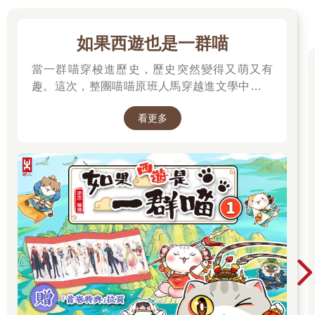
「全部撤離。」
「但他們的母親呢？他們都辦了領養手續嗎？」
如果西遊也是一群喵
當一群喵穿梭進歷史，歷史突然變得又萌又有
無語。
趣。這次，整團喵喵原班人馬穿越進文學中，開
「有空就來走一趟，潘恩。」
始前往西天取經啦～
看更多
於是潘恩與阿良不出一小時就到了兒童之家。孩子們如同往常在
院子戲耍。小美向他跑來。阿良內心一沉。她的母親沒有來。
「朱莉？朱莉？」小美叫著。
潘恩做出飛機飛走的手勢。「她走了，」他說。小美頓時垂頭喪
氣，在潘恩的膝頭抱了抱，然後像歷盡滄桑的老兵一樣姍姍而
去。
「請了解，」艾立克解釋說，「這些孩子，特別是那些父親是美
國人的孩子，最好能移居歐洲或美國。共產黨或共產黨統治下的
社會會迫害美-亞混血。我們沒辦法等那些文件一一辦妥。」