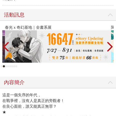
活動訊息
春光ｘ奇幻基地｜全書系展
閱
內容簡介
這是一個失序的年代，
在戰爭裡，沒有人是真正的旁觀者！
在良心面前，誰又能真正無罪？
★