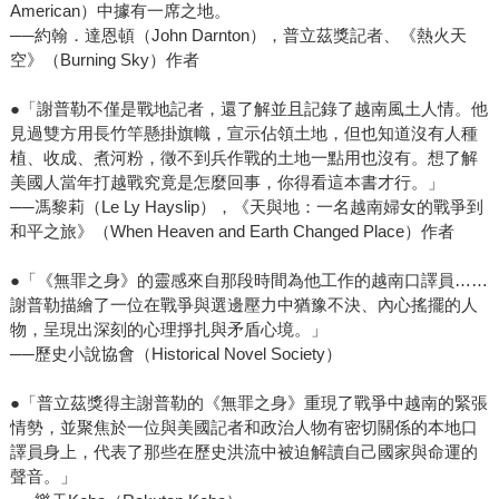
American）中據有一席之地。
──約翰．達恩頓（John Darnton），普立茲獎記者、《熱火天
空》（Burning Sky）作者
●「謝普勒不僅是戰地記者，還了解並且記錄了越南風土人情。他
見過雙方用長竹竿懸掛旗幟，宣示佔領土地，但也知道沒有人種
植、收成、煮河粉，徵不到兵作戰的土地一點用也沒有。想了解
美國人當年打越戰究竟是怎麼回事，你得看這本書才行。」
──馮黎莉（Le Ly Hayslip），《天與地：一名越南婦女的戰爭到
和平之旅》（When Heaven and Earth Changed Place）作者
●「《無罪之身》的靈感來自那段時間為他工作的越南口譯員……
謝普勒描繪了一位在戰爭與選邊壓力中猶豫不決、內心搖擺的人
物，呈現出深刻的心理掙扎與矛盾心境。」
──歷史小說協會（Historical Novel Society）
●「普立茲獎得主謝普勒的《無罪之身》重現了戰爭中越南的緊張
情勢，並聚焦於一位與美國記者和政治人物有密切關係的本地口
譯員身上，代表了那些在歷史洪流中被迫解讀自己國家與命運的
聲音。」