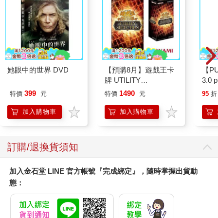
（喔，親愛的，我想，想，想。你要撤離了嗎？最愛你，朱莉）
NOT YET. ARRANGEMENTS BEING MADE. LOVE PEN
（還沒有，正在安排。愛妳，潘）
HOW ABOUT HANH? PLEASE PLEASE HELP HANH AND
DUONG. PLEASE. LEMME KNOW DARLING.
她眼中的世界 DVD
【預購8月】遊戲王卡
【P
ALL MY LOVE JULIE
牌 UTILITY
3.0
（小安怎麼樣？請請幫助小安與老唐。請讓我知道進展。最愛
SELECTION UT-01 補
黑 
399
1490
特價
元
特價
元
95
折
你，朱莉）
充包 決鬥場景包 代理
日文版（一盒）
加入購物車
加入購物車
潘恩沒有作答。
阿良那天白天前往施太太給的那個小美母親的地址彎了一下。他
訂購/退換貨須知
敲了敲之前敲過的那扇門。上一次疑神疑鬼地開了門的那個老
婦，又一次把門開了個小縫，看見是他以後，她的臉色頓時好了
許多。不過她沒有消息。她一直沒有見到小美母親，不過她也承
加入金石堂 LINE 官方帳號『完成綁定』，隨時掌握出貨動
認，由於發生這許多事，她幾乎足不出戶。現在她踏出房門，走
態：
到積滿灰塵的樓梯間，用瘦骨嶙峋的手指指了指樓梯底層附近的
一扇門。小美的母親有時會在那裡停留。