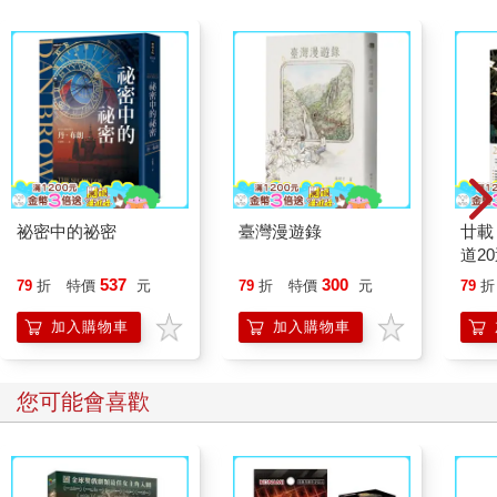
「我有幾個月沒見到她母親了。我不知道。」
「你會帶她走嗎？」
「會，除非她母親很快現身。」
「朱莉很愛她，想領養她。」
艾立克匆匆寫下兩個領養機構的名字。「我們到美國以後會與這
祕密中的祕密
臺灣漫遊錄
廿載
兩家機構聯絡。你可以透過他們與我聯繫。我相信他們一定有辦
道2
法的。」
537
300
79
折
特價
元
79
折
特價
元
79
折
TALKED TO ERIK. MAI COMING OUT FRIDAY. WECAN
加入購物車
加入購物車
PROBABLY ADOPT HER IF THATS WHAT YOU WANT.
LOVE PEN
（與艾立克會面。小美周五出境。如果妳想，我們或許可以領養
您可能會喜歡
她。愛妳，潘）
OH DARLING. YES YES YES. AND ARE YOULEAVING?
TERRIBLY WORRIED ABOUT YOU. ALL MY LOVEJULIE