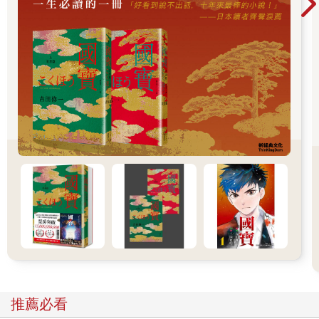
於是潘恩與阿良不出一小時就到了兒童之家。孩子們如同往常在
院子戲耍。小美向他跑來。阿良內心一沉。她的母親沒有來。
「朱莉？朱莉？」小美叫著。
潘恩做出飛機飛走的手勢。「她走了，」他說。小美頓時垂頭喪
氣，在潘恩的膝頭抱了抱，然後像歷盡滄桑的老兵一樣姍姍而
去。
「請了解，」艾立克解釋說，「這些孩子，特別是那些父親是美
國人的孩子，最好能移居歐洲或美國。共產黨或共產黨統治下的
社會會迫害美-亞混血。我們沒辦法等那些文件一一辦妥。」
「但那些做母親的，她們能同行照看她們的孩子嗎？」阿良問。
「如果她們現在還沒來，就算想來也太晚了。那個小蘭還在這
裡，反正她需要醫護。」
推薦必看
「那小美呢？」潘恩問。