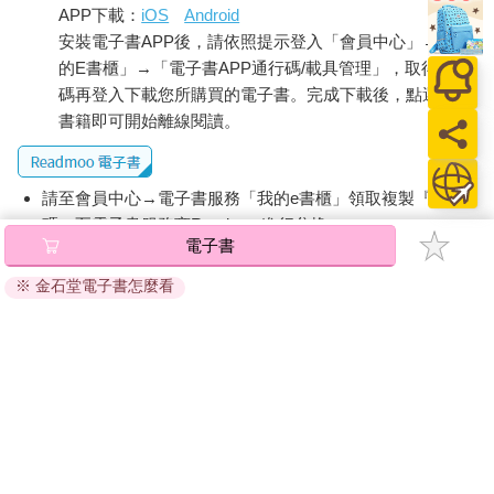
家？」
APP下載：
iOS
Android
安裝電子書APP後，請依照提示登入「會員中心」→「我
「那是她父母的決定！」阿良近乎嘶吼的這句話讓小娟眨了眨
的E書櫃」→「電子書APP通行碼/載具管理」，取得通行
眼。為了不讓自己的女兒聽到，阿良隨即輕聲細語地說：「如果
碼再登入下載您所購買的電子書。完成下載後，點選任一
有人要把小玲與小嫻帶到美國，無論那地方多富有，妳會做何感
書籍即可開始離線閱讀。
想？」
「那會讓我很難過，」她終於輕聲回道。「但如果我不能讓她們
請至會員中心→電子書服務「我的e書櫃」領取複製『兌換
在這裡過好日子，我希望她們能在那裡過好日子。」她嘆了口
氣，那是一種愛憐，她擁抱他，安慰他，讓他安心。但他也聽得
碼』至電子書服務商Readmoo進行兌換。
電子書
出那是一種哀傷，他將為他們做出的選擇讓她悲哀，愁苦。
退換貨須知：
※ 金石堂電子書怎麼看
因版權保護，您在金石堂所購買的電子書僅能以金石堂專屬
身為母親，必須比重視自己的幸福更加重視子女的幸福，小娟繼
的閱讀軟體開啟閱讀，無法以其他閱讀器或直接下載檔案。
續說。「我愛你，因為你知道那是錯的。但把她留在這裡，卻不
依據「消費者保護法」第19條及行政院消費者保護處公告之
知道她母親的去向也是錯的。兩個都錯。哪一個比較沒那麼
「通訊交易解除權合理例外情事適用準則」，非以有形媒介
錯？」
提供之數位內容或一經提供即為完成之線上服務，經消費者
「我們總是在想辦法平衡錯誤。」他能平衡他對阿榮犯下的錯
事先同意始提供。（如：電子書、電子雜誌、下載版軟體、
嗎？
虛擬商品…等），
不受「網購服務需提供七日鑑賞期」的限
制
。為維護您的權益，建議您先使用「試閱」功能後再付款
阿良爬上閣樓，抽出他的竹笛。他吹著鄭公山作的一首歌，歌詞