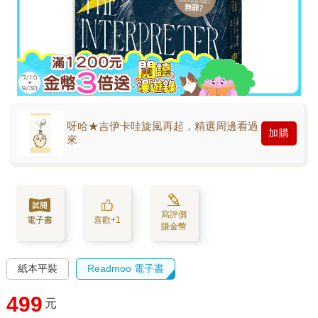
呀哈★吉伊卡哇旋風再起，精選周邊看過
加購
來
寫評價
電子書
喜歡+1
賺金幣
紙本平裝
Readmoo 電子書
499
元