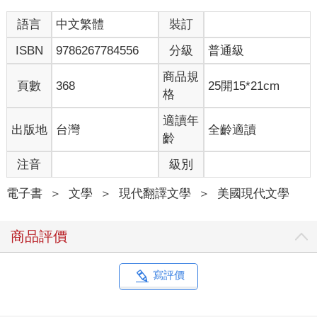
「我們的越南工作人員怎麼辦？」潘恩問。
語言
中文繁體
裝訂
「我們會盡可能安排，」那外交官說。
ISBN
9786267784556
分級
普通級
「他們的眷屬呢？」孟戴爾問。
商品規
頁數
368
25開15*21cm
格
「只有直系親屬，不包括旁系親屬。」
適讀年
出版地
台灣
全齡適讀
順化事件過後，潘恩不時失去味覺。他感到自己身體沉重異常，
齡
四肢好像都無法動轉，只想整天躲在冷氣房裡睡覺。但他強迫自
己不斷地寫，每天寫兩篇，有時寫三篇，趕在比西貢時間晚十二
注音
級別
小時的波士頓截稿時間前交稿。
電子書
＞
文學
＞
現代翻譯文學
＞
美國現代文學
阿榮的遇害讓阿良備受打擊，他倒在小娟懷裡痛哭，讓小娟很害
怕，兩個女兒看到父親如此也很緊張。不過他迫使自己投入工
商品評價
作，因為這是他展現愛國的方式。他與潘恩在街上四處探訪，聽
撤退中的士兵傾訴，試圖拼湊出現在鄉間的那些征服與絕望的拼
圖。
寫評價
潘恩一開始避談順化，但最後還是打破他的沉默。阿榮的遭遇真
是可怕，他終於告訴阿良。「我當初應該拒絕帶他上飛機的。或