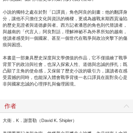
小說的獨特之處在於對「口譯員」角色阿良的刻畫：他的翻譯身
分，讓他不只擔任文化與資訊的橋樑，更成為越戰末期西貢淪陷
的歷史見證者與道德參與者。西方記者潘恩的角色則代替讀者，
與越南的「代言人」阿良對話，理解神祕不為外界所知的越南，
使讀者感受到一個國家、甚至一個世代在戰爭與政治夾擊下的傷
痕與困惑。
本書是一部兼具歷史深度與文學價值的作品，它不僅描繪了戰爭
背景下的政治與社會，也深入探索人性、道德與忠誠的掙扎；既
凸顯了主角的使命感，又保留了歷史小說的吸引力，讓讀者在感
受震撼的同時，也能深入體會戰爭背後一名口譯員在面對良心是
非與國家忠誠的心理掙扎與倫理困境。
作者
大衛．K．謝普勒（David K. Shipler）