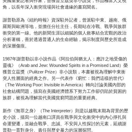
美國重要記者與作家，曾獲普立茲獎非小說獎，作品極富人文視
角，以長年深入衝突現場與社會邊緣的書寫聞名。
謝普勒原為《紐約時報》資深駐外記者，曾派駐中東、越南、俄
羅斯與歐洲等地，並擔任分社主任，長期站在冷戰、戰爭與族群
衝突的第一線。他的新聞生涯以細膩的個人敘事結合宏觀的政治
分析著稱，善於透過普通人的生命經驗，揭示制度與歷史所造成
的深層傷痕。
1987年謝普勒以非小說作品《阿拉伯與猶太人：應許之地受傷的
靈魂》（Arab and Jew: Wounded Spirits in a Promised Land）榮
獲普立茲獎（Pulitzer Prize）非小說類，本書被視為理解中東衝
突人性層面的經典之作。另一代表作《窮忙：我們這樣的世代》
（The Working Poor: Invisible in America）轉向討論美國內部的
社會結構問題，描寫在美國經濟體系下努力工作卻仍陷於貧困的
族群，被視為理解當代美國貧窮問題的重要經典。
新作《無罪之身》（The Interpreter）則是以越戰末期為背景的歷
史小說，描寫一位越南口譯員在戰爭與文化衝突中的內心掙扎與
命運變遷，並融合戰爭、忠誠、不安與人性探討的元素，延續謝
普勒一貫對身分、責任與歷史暴力的深層探問。