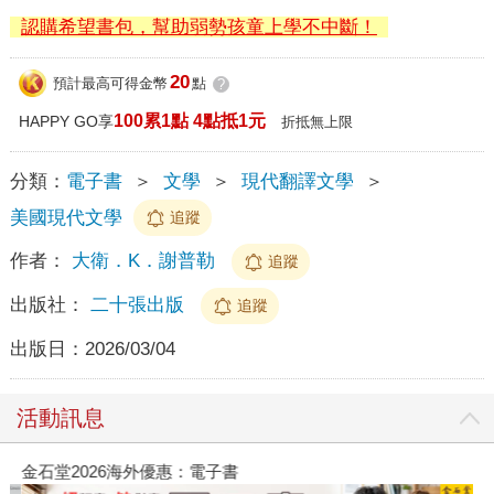
認購希望書包，幫助弱勢孩童上學不中斷！
20
預計最高可得金幣
點
?
100累1點 4點抵1元
HAPPY GO享
折抵無上限
分類：
電子書
＞
文學
＞
現代翻譯文學
＞
美國現代文學
追蹤
作者：
大衛．K．謝普勒
追蹤
出版社：
二十張出版
追蹤
出版日：
2026/03/04
活動訊息
金石堂2026海外優惠：電子書