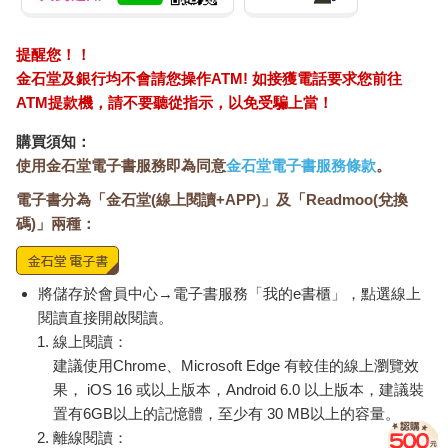
阿良下了樓梯敲了敲門，又敲了敲門，叫著她的名字。另一名鄰
居現身，搖著頭說了一些有關生病的事，然後回他房裡。
提醒您！！
我生來註定背叛的命，阿良覺悟。我能背叛潘恩或背叛小美──或
金石堂及銀行均不會請您操作ATM! 如接獲電話要求您前往
背叛我的國家的血脈。
ATM提款機，請不要聽從指示，以免受騙上當！
購買須知：
「小娟，」那天晚上他問小娟，「我們能不能收養那個小女孩？
使用金石堂電子書服務即為同意
金石堂電子書服務條款
。
養到她母親現身為止？」
電子書分為「金石堂(線上閱讀+APP)」及「Readmoo(兌換
「如果她能現身，」小娟說。「許多母親說失蹤就失蹤。父親也
碼)」兩種：
一樣。她甚至是不是還活著又有誰知道？難道她不該去兒童之家
看她女兒？那做父親的呢？」
將儲存於會員中心→電子書服務「我的e書櫃」，點選線上
「他是個當兵的，我想。」
閱讀直接開啟閱讀。
線上閱讀：
「是死是活？」
建議使用Chrome、Microsoft Edge 有較佳的線上瀏覽效
「我不知道。」
果， iOS 16 或以上版本，Android 6.0 以上版本，建議裝
置有6GB以上的記憶體，至少有 30 MB以上的容量。
「所以你要阻止潘恩與朱莉，不讓這個女孩在美國有個安全的
離線閱讀：