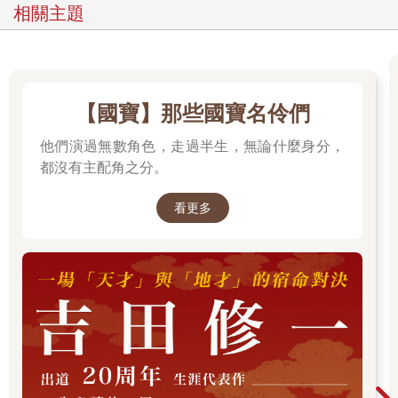
相關主題
許他們經由海路與陸路還有一些機會。」阿良不知怎樣才能說出
自己的罪惡感，而潘恩不能強忍心中有話不說。「那些狗x的士
兵，」潘恩繼續說。「但一把刀，阿良？上帝！」
「是佛陀，」阿良斜著眼朝潘恩看了一眼。「那是因果報應。」
【國寶】那些國寶名伶們
峴港陷落了。大使館終於決定要協助兒童撤離，孤兒院開始把孤
他們演過無數角色，走過半生，無論什麼身分，
兒送上一些好事官員稱為「兒童專機」（Babylift）的飛機上。
都沒有主配角之分。
「我們要在四天內撤離，」艾立克在電話中告訴潘恩。
看更多
「要撤離多少？」
「全部撤離。」
「但他們的母親呢？他們都辦了領養手續嗎？」
無語。
「有空就來走一趟，潘恩。」