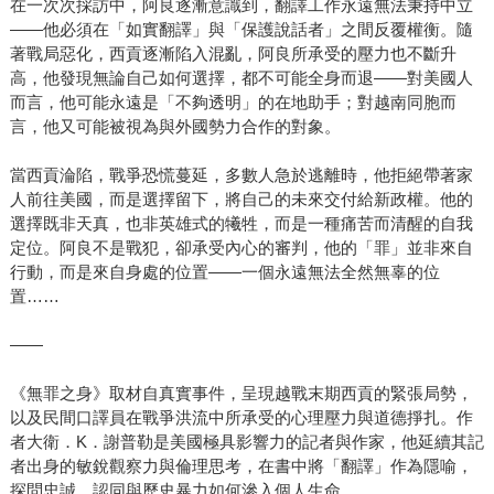
在一次次採訪中，阿良逐漸意識到，翻譯工作永遠無法秉持中立
——他必須在「如實翻譯」與「保護說話者」之間反覆權衡。隨
著戰局惡化，西貢逐漸陷入混亂，阿良所承受的壓力也不斷升
高，他發現無論自己如何選擇，都不可能全身而退——對美國人
而言，他可能永遠是「不夠透明」的在地助手；對越南同胞而
言，他又可能被視為與外國勢力合作的對象。
當西貢淪陷，戰爭恐慌蔓延，多數人急於逃離時，他拒絕帶著家
人前往美國，而是選擇留下，將自己的未來交付給新政權。他的
選擇既非天真，也非英雄式的犧牲，而是一種痛苦而清醒的自我
定位。阿良不是戰犯，卻承受內心的審判，他的「罪」並非來自
行動，而是來自身處的位置——一個永遠無法全然無辜的位
置……
——
《無罪之身》取材自真實事件，呈現越戰末期西貢的緊張局勢，
以及民間口譯員在戰爭洪流中所承受的心理壓力與道德掙扎。作
者大衛．K．謝普勒是美國極具影響力的記者與作家，他延續其記
者出身的敏銳觀察力與倫理思考，在書中將「翻譯」作為隱喻，
探問忠誠、認同與歷史暴力如何滲入個人生命。