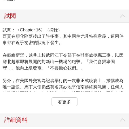
試閱
試閱：〈Chapter 16〉（摘錄）
西貢在順化陷落後出了許多事，其中兩件尤具特殊意義，這兩件
事都在近乎祕密的狀況下發生。
在戴維斯營，越共上校武同江下令部下在辦事處挖掘工事，以因
應北越軍即將展開的對新山一機場的砲擊。「我們會掘壕固
守，」他向上級發電。「不要擔心我們。」
另外，在美國外交官為記者舉行的一次非正式晚宴上，撤僑成為
唯一話題。馬丁大使仍然莫名其妙地堅信南越終將戰勝，任何人
膽敢哄他面對事實，都會讓他狂怒。他堅持不談撤離，因為考慮
撤離只會重創西貢士氣，助長共產黨威風，以自我實現的預言形
看更多
式禍延子孫，寫入歷史。就這樣，記者在晚宴中獲悉，大使的部
屬、中情局特工、與軍官們正在秘密安排撤僑，到時會將信號、
時間、與會面地點告知記者。
詳細資料