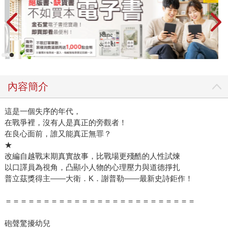
內容簡介
這是一個失序的年代，
在戰爭裡，沒有人是真正的旁觀者！
在良心面前，誰又能真正無罪？
★
改編自越戰末期真實故事，比戰場更殘酷的人性試煉
以口譯員為視角，凸顯小人物的心理壓力與道德掙扎
普立茲獎得主——大衛．K．謝普勒——最新史詩鉅作！
＝＝＝＝＝＝＝＝＝＝＝＝＝＝＝＝＝＝＝＝＝＝＝＝＝
砲聲驚擾幼兒