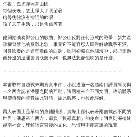
午夜，曳光彈照亮山區
每個夜晚，故土睜大了眼望著
砲聲彷彿沒有禱詞的吟唱
孩子忘了生活，只是焦慮等著
他開始演奏鄭公山的歌曲。鄭公山反對任何形式的戰爭，新共產
政權查禁他的反戰老歌，畢竟它不能容忍人民對解放戰爭不滿。
阿良吹奏的是這些歌曲的曲調，歌詞卻藏在他腦海中，那些走過
他身邊的巡邏警員既聽不到，也無法想像他吹的是什麼。
＝＝＝＝＝＝＝＝＝＝＝＝＝＝＝＝＝＝＝＝＝＝＝＝＝＝
本書取材自越戰末期真實事件，小說透過一名越南口譯員阿良與
一名西方記者潘恩之間的互動，讓兩種來自不同文明、政治體系
與價值觀的聲音彼此對話、彼此觀察，也彼此誤解。
兩人表面上是單純的雇傭關係，實際上卻代表著兩個截然不同的
世界：潘恩來自西方，肩負「報導真相」的使命；阿良則深植於
越南社會，理解語言背後的文化、恐懼與不能言說的現實。