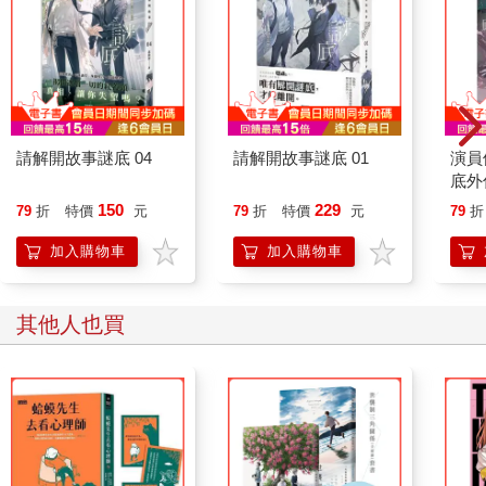
欄中。不是完美的橢圓形，而是像哥倫布故事中的蛋，相連的一
端被壓得扁平，但相似的外觀必定會讓飛越的海鷗感到驚奇無
限。對沒有翅膀的人來說，更有趣的是除了形狀和大小以外，每
個細節都大不相同。
我住在西卵，嗯，這兩處中比較「不時髦」的那一個，雖然要形
容它們之間那種奇異且帶著幾分陰森不祥的對比，這算是個相當
膚淺的標籤。我的房子位於卵的尖端，距離海峽只有五十碼，夾
請解開故事謎底 04
請解開故事謎底 01
演員
在兩棟租金一季要價一萬二至一萬五千美元的巨大房屋之間。右
底外
邊那棟是座按照任何標準來看都算是巨大的豪宅，實實在在地模
150
229
79
折
特價
元
79
折
特價
元
79
折
仿了諾曼第某座市政廳，一側有一座塔樓，覆蓋著稀疏新綠的常
春藤，還有大理石游泳池、以及超過四十英畝的草坪和花園。那
加入購物車
加入購物車
是蓋茲比的豪宅。或者，更確切地說，由於我不認識蓋茲比先
生，我該說這是一位名為這個名字的紳士居住的豪宅。我家的房
子雖然礙眼，但由於礙眼得小巧，總是遭人忽略，所以我還能欣
其他人也買
賞到水景、能看到鄰居一部分的草坪，更有百萬富翁近在咫尺的
慰藉。這一切，只需每個月八十美元。
這條象徵性的海灣對岸，東卵那時髦的白色宮殿沿著水岸閃閃發
光，而這個夏天故事的真正開端，始於我驅車前往那處，和湯
姆．布坎南一家共進晚餐的那個傍晚。黛西是我的遠房表姊，我
和湯姆在大學時就認識了。戰後不久，我在芝加哥和他們共度了
兩天。