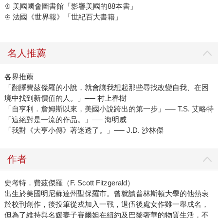
♔ 美國國會圖書館「影響美國的88本書」
♔ 法國《世界報》「世紀百大書籍」
名人推薦
各界推薦
「翻譯費茲傑羅的小說，就會讓我想起那些尋找改變自我、在困
境中找到新價值的人。」── 村上春樹
「自亨利．詹姆斯以來，美國小說跨出的第一步」── T.S. 艾略特
「這絕對是一流的作品。」── 海明威
「我對《大亨小傳》著迷透了。」── J.D. 沙林傑
作者
史考特．費茲傑羅（F. Scott Fitzgerald）
出生於美國明尼蘇達州聖保羅市。曾就讀普林斯頓大學的他熱衷
於校刊創作，後投筆從戎加入一戰，退伍後處女作雖一舉成名，
但為了維持與名媛妻子賽爾妲在紐約及巴黎奢華的物質生活，不