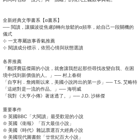
全新經典文學書系【α書系】
── 閲讀，讓腦波從焦慮β轉向放鬆的α頻率，給自己一段關機的
儀式
⊹ 一支專屬故事香氣推薦
⊹ 閱讀成分標示，依照心情與狀態選讀
各界推薦
「翻譯費茲傑羅的小說，就會讓我想起那些尋找改變自我、在困
境中找到新價值的人。」── 村上春樹
「自亨利．詹姆斯以來，美國小說跨出的第一步」── T.S. 艾略特
「這絕對是一流的作品。」── 海明威
「我對《大亨小傳》著迷透了。」── J.D. 沙林傑
重要事件
♔ 英國BBC「大閱讀」最受歡迎的小說
♔ 英國《衛報》「百大最佳小說」
♔ 美國《時代》雜誌票選百大經典小說
♔ 美國現代圖書館「廿世紀百大小說」