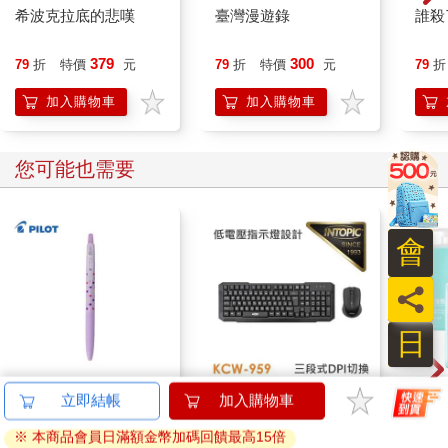
迎接溫暖有風的午後，湯姆．布坎南穿著馬術服，兩腿分立站在
希波克拉底的悲嘆
臺灣漫遊錄
誰殺
前廊。
度過了紐哈芬的歲月後，他已大不相同。現在他是一名三十歲、
379
300
79
折
特價
元
79
折
特價
元
79
折
有著麥稈色頭髮的魁梧男子，有著冷硬的嘴脣，與傲慢的態度。
一雙自負的閃亮眼睛主宰了他的臉，讓他看起來總是擺出咄咄逼
加入購物車
加入購物車
人、向前傾斜的姿態。連他那套略帶陰柔作派的浮誇馬術服，也
掩蓋不了他身體展現出的強大力量，他將閃亮的靴子撐得脹脹
的，就連頂端的鞋帶都繃得緊緊的，他的肩膀在薄外套下移動
您可能也需要
時，你可以看到一大塊肌肉在鼓動。這是一副具有巨大力量的強
悍身體，一具可做出殘酷行為的軀體。
他的嗓音粗獷而沙啞，強化了他表現出的易怒印象，聲音中帶有
會
些許的家長式的蔑視，即使對他喜歡的人也是如此。因此在紐哈
芬，有些人對他恨之入骨。
員
他似乎在說：「別只因為我比你更強壯、更像個男子漢，就以為
我對這些事情的看法就是最終結論。」我們是同個高年級社團，
日
雖然從未真正交好，但我總感覺他認同我，還希望我會喜歡他那
種帶點粗暴、叛逆的渴望。
我們在陽光普照的門廊上聊了幾分鐘。
百樂果汁筆0.5 PURE
INTOPIC 廣鼎 2.4GHz
【澡
立即結帳
加入購物車
「我這地方不錯吧，」他說，但眼神卻不安地掃視四周。
聯名 葡萄(限量)
無線鍵盤滑鼠組(KCW-
洋)1
他用一隻手臂把我扳過來，然後伸出那隻寬大平坦的手掌，一揮
※ 本商品會員日滿額金幣加碼回饋最高15倍
959)
38
499
84
折
特價
元
特價
元
93
折