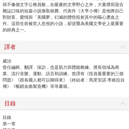
得不像個文字公務員般，在嚴肅的文學野心之外，大量撰寫迎合
雜誌口味的短篇小說換取稿費。代表作《大亨小傳》是他將自己
對財富、愛情與「美國夢」幻滅的體悟投射其中的嘔心瀝血之
作。這部生前被世人忽視的小說，卻逆襲為美國文學史上最重要
的經典之一。
譯者
威治
曾任編輯、翻譯、採訪，也是肌力與體能教練。擅長領域為商
業、流行音樂、運動、語言和訓練。曾譯有《投資最重要的三個
問題》《跟各國人都可以聊得來》《終結者：馬里安諾‧李維拉自
傳》《暢銷金曲製造機》等等書籍。
目錄
目錄
第一章