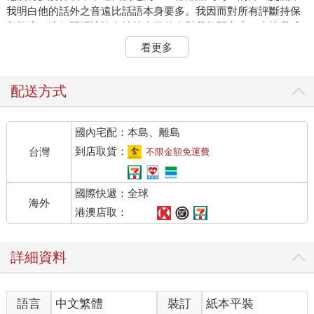
我明白他的話外之音遠比話語本身要多。我因而對所有評斷持保
留態度，這個習慣讓許多性情古怪的人對我敞開心扉，也讓我成
了不少無趣說教的受害者。畢竟，這種特質一旦出現在正常人身
看更多
上時，那些不正常的人很快就會察覺，並深深依附著不放。我因
此在大學時曾遭人冤枉，說我是個政客，因為那些陌生狂人深藏
內心的哀傷，只有我知道。然而這些信賴，大多僅是無心插柳。
配送方式
只要我察覺到有人正蠢蠢欲動的想傾訴時，我經常假裝睡著、假
裝若有所思，甚或表現出帶刺的輕佻態度。因為年輕人想吐露他
國內宅配：本島、離島
們私密心聲時，表達的方式通常是有樣學樣，又因為刻意隱藏某
部分，反倒破綻百出。不急著評斷，便能保留希望。我仍然有點
到店取貨：
台灣
不限金額免運費
擔心若我忘了父親的忠告，可能會錯失一些東西。正如父親帶著
階級偏見說的，我也帶著階級偏見一再重述的：不是每個人一出
國際快遞：全球
生，就天然懂得何謂基本的體面。
海外
然而，在對自己的寬容度一番自誇後，我得承認，寬容終究是有
港澳店取：
極限的。人的行為或許是建立在堅硬的岩石上，或許可能源自於
濕軟的沼澤，但只要超過某個界限，我便不管那是建立在什麼基
詳細資料
礎上了。去年秋天自東部回來之後，我便恨不得這世上的人永遠
穿上制服、向道德立正站好。我不願再經歷什麼放縱的出走，即
使那曾賦予我窺探人心深處的特權。唯有他是我這種心情中的例
語言
中文繁體
裝訂
紙本平裝
外，蓋茲比，這本書名的同名主角。蓋茲比，代表了我真心不屑