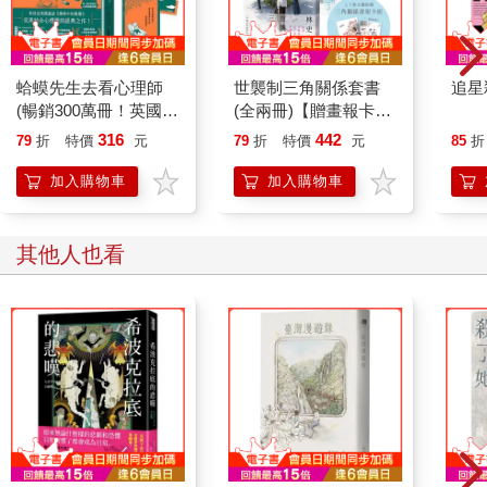
她的丈夫擁有各種體能運動天賦，曾是紐哈芬足球史上最強的邊
鋒之一，算是個全國等級的人物，是那種在二十一歲就達到極
致，但成就有限之人。導致他其後的生活似乎顯得平淡無奇。他
蛤蟆先生去看心理師
世襲制三角關係套書
追星
的家庭非常富有，早在大學時期，就耳聞他因大手大腳揮霍金錢
(暢銷300萬冊！英國心
(全兩冊)【贈畫報卡組
的方式飽受非議，如今離開了芝加哥來到東部，排場更是令人瞠
理諮商經典，附《蛤蟆
(一組兩張)】
316
442
目結舌。例如，他從森林湖區帶來了一整批馬球馬。實在難以想
79
折
特價
元
79
折
特價
元
85
折
先生勇氣藏書卡》組)
像，我這一世代的人竟有財力這麼做。
加入購物車
加入購物車
我不知道他們為何來到東邊。他們先在法國隨性地待了一年，之
後一直飄泊不定，遊走在打馬球和富人出沒之處。黛西在電話裡
說這裡將是他們的永久定居之地，我並不相信。我無法洞悉黛西
其他人也看
的想法，但我感覺湯姆將永遠漂泊下去，帶著惆悵，尋找在美式
足球場上那些戲劇性的對抗與激烈情緒，尋找那些已無法重來的
比賽。
於是，在一個有著溫暖微風的夜晚，我驅車前往東卵看望兩位我
幾乎不認識的老友。他們的房子比我預期的還要華麗，那是棟俯
瞰著海灣，朝氣蓬勃、紅白相間的喬治亞殖民風格豪宅。草坪從
海灘邊緣開始，向前蔓延至前門約四分之一英里遠，途中跨越日
晷、磚造步道和絢爛如火的花園，最終，抵達那棟房子時，彷彿
仍然帶著奔跑的動力，化為鮮豔的藤蔓沿著側面升起。前方被一
排法式窗戶打破了原有的線條，此刻窗面映出金色光芒，大敞著