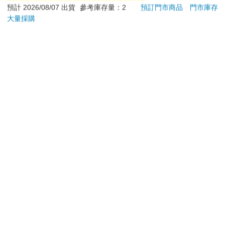
699
掃過了前方的景緻，包括一座下沉式義大利花園、半英畝香氣濃
預計 2026/08/07 出貨
參考庫存量：2
預訂門市商品
門市庫存
烈的玫瑰花叢，和一艘在離岸處輕拍岸邊潮水的鈍鼻型快艇。
大量採購
加入購物車
加入購物車
「這些原本都屬於德梅因，那個油業大亨。」他再次禮貌卻唐突
地扳了我的身體，「我們進去吧。」
我們穿過一條高挑的走廊，進入一個色彩鮮明的玫瑰色空間，這
您可能會喜歡
空間似乎被兩端的法式落地窗脆弱的綁在這棟房子裡。在戶外新
鮮的草地襯托下，半開的窗戶閃耀著潔白閃亮的白，那片草地彷
彿還微微的向屋內延伸。一陣輕風吹過房間，一端的窗簾吹了進
來，又從另一端吹出去，窗簾如蒼白的旗幟，任風捲向像塗了糖
霜的婚禮蛋糕天花板，接著，風又在酒紅色地毯上吹出一片漣
漪，如風在海面上颳過般，留下了陰影。
房間裡唯一完全靜止不動的物體，是一張巨大的沙發，兩位年輕
女士如坐在落了錨的熱氣球上般被托著。她們都穿著白色服裝，
衣服隨風擺動，像剛剛繞著房子飛了一圈才回來。我大概是站了
一會，聽著窗簾的被風抽打、還有牆上一幅畫作的摩擦呻吟聲。
接著一個轟隆巨響，湯姆．布坎南關上了後窗，受困室內的風迅
今周刊07月2026第
雙色蝦米_三層防護口
跟我
1546期
罩（2入）
第35
速消散，窗簾、地毯和兩位年輕女士，如氣球洩氣般，慢慢降回
地面。
94
35
特價
元
特價
元
99
180
兩人中年紀較輕的那位，我有些陌生。她在長沙發的一端，伸直
加入購物車
加入購物車
全身躺著，一動也不動，下巴微微抬起，好像在平衡著什麼看起
來隨時都會掉下來的東西。就算她眼角餘光看到了我，也沒有任