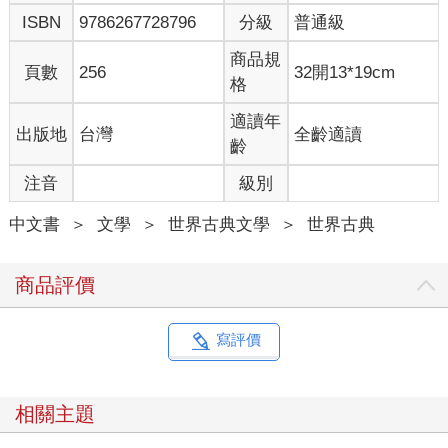
的一切事物。如果說人格是由一連串的成功組成，那麼他確實散
ISBN
9786267728796
分級
普通級
發著耀眼的魅力，一種對人生即將兌現的、格外敏銳的能力，彷
彿精巧儀器般，能探測到千里之外的地震。這種能力的敏銳，跟
商品規
頁數
256
32開13*19cm
那種被冠以「創造性氣質」的脆弱易感完全不同，而是擁抱希望
格
的非凡天賦，是一種為浪漫與理想隨時準備就位的特質。這種特
質，我從未在其他人身上發現過，也可能此生再也不會遇見。沒
適讀年
出版地
台灣
全齡適讀
錯，到頭來，蓋茲比這個人本身並沒有錯，是那些反覆折磨著蓋
齡
茲比、在他夢想伊始時飄揚的汙穢塵埃，讓我一度對人類那些徒
注音
級別
勞無功的哀愁，和短暫的歡愉失去了興趣。
中文書
＞
文學
＞
世界古典文學
＞
世界古典
我家已長達三代都住在這個中西部城市，是個顯赫富裕的家族。
卡拉威家算是某種世族，有個因襲的說法，說我們是巴克盧公爵
商品評價
的後代。但實際上我們家族的創始人，是我祖父的兄弟，一八五
一年時他來到此地，找人代替他參加內戰，然後開始做批發五金
的生意，這個生意如今由我父親負責經營。
寫評價
我從未見過這位叔公，但我應該長得蠻像他，尤其像他那幅掛在
父親辦公室冷硬風格的肖像畫。一九一五年，我從紐哈芬畢業，
比父親晚了四分之一個世紀左右，沒過多久我參加了那場被稱為
相關主題
「世界大戰」的、遲來的日耳曼大遷移。我對這場反突襲投入得
相當徹底，以至於回來後反倒坐立難安。中西部不再是這個世界