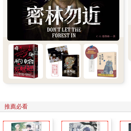
導，是開拓者，一個原始的定居者。他無意間讓我得以在這個社
區感到自在。
於是，在陽光下，大片的新葉茁壯生長，像電影中事物快速生長
的場景，我心中也油然生起一個熟悉的真理，人生會隨著夏天的
到來再次重啟。
一來，有太多的書要讀，另一方面，還有等著我去汲取的清新空
氣。我買了一大堆銀行、信貸和證券投資的書籍，它們在我書架
上閃耀著金色光芒，就像剛從印鈔場運出的新錢，彷彿即將揭開
只有邁達斯、摩根和梅塞納斯知道的璀璨祕密。此外我還有意閱
讀許多其他的書籍。大學的時候，我還頗有文學氣息，曾為《耶
魯新聞》撰寫了一年份一本正經、但了無新意的社論。現在，我
將把這些事物重新帶回我的生活中，再次成為「全面發展的
人」，也就是所有專家中最名不符實的那種。「全面發展的人」
不僅是一句警句，畢竟，從單一角度來看待生活，通常會更加成
功。
我在北美最奇特的社區之一租了間房子，但這一切純屬巧合。房
推薦必看
子座落在伸展至紐約東邊那細長、喧鬧的島嶼上，除了自然景觀
外，這裡還有兩處形狀特異的土地。離城市二十哩處，地形宛如
一對巨大而對稱的蛋，只有一條小海灣象徵性的隔開來，延伸至
西半球最馴化的鹹水海域「長島海灣」，這個巨大潮濕的穀倉畜