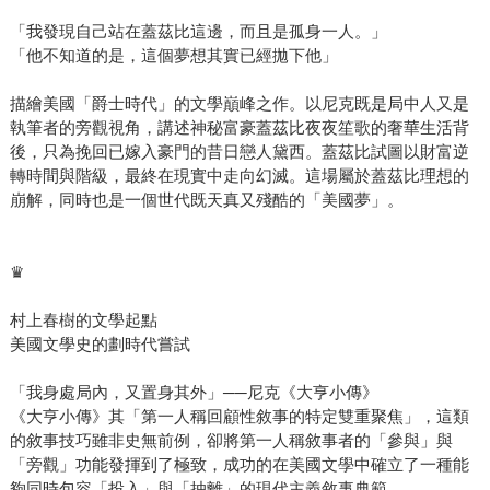
「我發現自己站在蓋茲比這邊，而且是孤身一人。」
「他不知道的是，這個夢想其實已經拋下他」
描繪美國「爵士時代」的文學巔峰之作。以尼克既是局中人又是
執筆者的旁觀視角，講述神秘富豪蓋茲比夜夜笙歌的奢華生活背
後，只為挽回已嫁入豪門的昔日戀人黛西。蓋茲比試圖以財富逆
轉時間與階級，最終在現實中走向幻滅。這場屬於蓋茲比理想的
崩解，同時也是一個世代既天真又殘酷的「美國夢」。
♛
村上春樹的文學起點
美國文學史的劃時代嘗試
「我身處局內，又置身其外」──尼克《大亨小傳》
《大亨小傳》其「第一人稱回顧性敘事的特定雙重聚焦」，這類
的敘事技巧雖非史無前例，卻將第一人稱敘事者的「參與」與
「旁觀」功能發揮到了極致，成功的在美國文學中確立了一種能
夠同時包容「投入」與「抽離」的現代主義敘事典範。