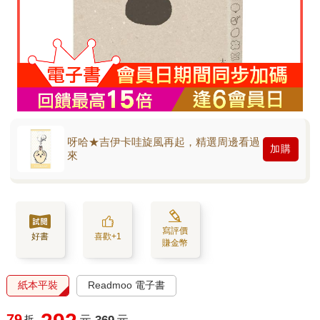
呀哈★吉伊卡哇旋風再起，精選周邊看過
加購
來
寫評價
好書
喜歡+1
賺金幣
紙本平裝
Readmoo 電子書
79
折