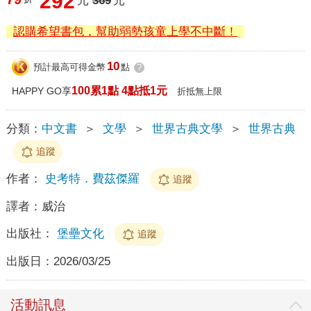
292
元
369
元
認購希望書包，幫助弱勢孩童上學不中斷！
10
預計最高可得金幣
點
?
100累1點 4點抵1元
HAPPY GO享
折抵無上限
分類：
中文書
＞
文學
＞
世界古典文學
＞
世界古典
追蹤
作者：
史考特．費茲傑羅
追蹤
譯者：
威治
出版社：
堡壘文化
追蹤
出版日：
2026/03/25
活動訊息