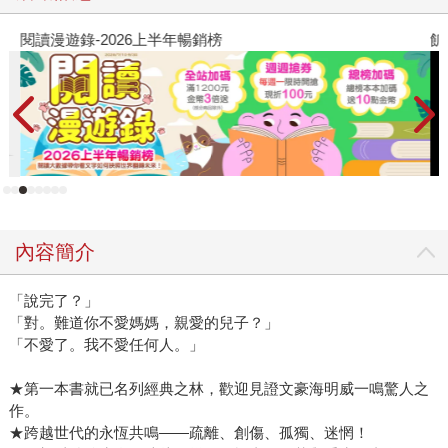
閱讀漫遊錄-2026上半年暢銷榜
飢
內容簡介
「說完了？」
「對。難道你不愛媽媽，親愛的兒子？」
「不愛了。我不愛任何人。」
★第一本書就已名列經典之林，歡迎見證文豪海明威一鳴驚人之
作。
★跨越世代的永恆共鳴——疏離、創傷、孤獨、迷惘！