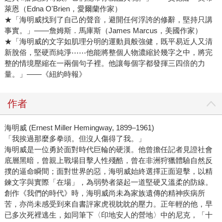
萊恩（Edna O'Brien，愛爾蘭作家）
★「海明威找到了自己的聲音，避開任何浮誇的修辭，堅持只講
事實。」――詹姆斯．馬庫斯（James Marcus，美國作家）
★「海明威的文字如肌理分明的運動員般強健，既平易近人又清
新脫俗，堅硬而純淨⋯⋯他能將整個人物濃縮於幾字之中，將完
整的情境壓縮在一兩個句子裡。他讓每個字都發揮三四倍的力
量。」――《紐約時報》
作者
海明威 (Ernest Miller Hemingway, 1899–1961)
「我挨過那麼多拳頭。但沒人傷得了我。」
海明威是一位勇於面對時代巨輪的硬漢。他曾擔任記者見證社會
底層黑暗，曾親上戰場目擊人性殘酷，曾在非洲狩獵體驗自然反
撲的逼命瞬間；面對世界的惡，海明威始終選擇正面迎擊，以精
鍊文字與實際「在場」，為弱勢者築起一道堅硬又溫柔的防線。
創作《我們的時代》時，海明威尚未為家族遺傳的精神疾病所
苦，亦尚未感受到來自書評家虎視眈眈的壓力。正年輕的他，早
已多次死裡逃生，如同筆下〈印地安人的營地〉中的尼克，「十