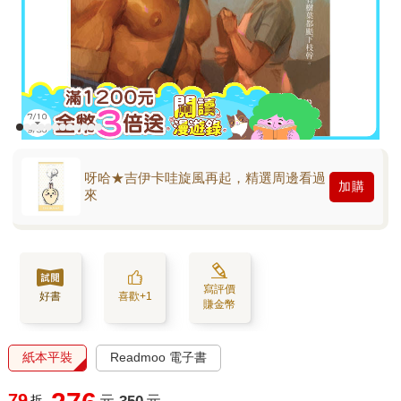
呀哈★吉伊卡哇旋風再起，精選周邊看過
加購
來
寫評價
好書
喜歡+1
賺金幣
紙本平裝
Readmoo 電子書
79
折