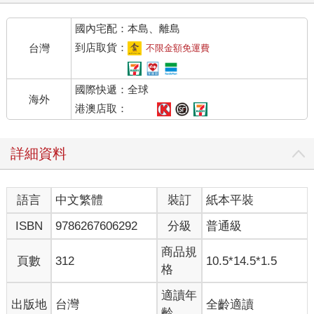
集回去，賣了也抵不了工錢。如果無人回收，這些原木就將持續
國內宅配：本島、離島
泡水，腐爛在沙灘上。
尼克的父親總是這般假設，然後僱用印第安人，讓他們從營地過
到店取貨：
台灣
不限金額免運費
來，使用橫鋸將原木鋸成一段段，再以楔子把每段劈得更細，堆
成一考得（譯注●cord，美國與加拿大所使用的木材計量單位：長
國際快遞：全球
八英尺、寬四英尺、高四英尺的木材堆。）木材，以及燒火用的
海外
木塊。迪克．波頓繞過農舍，走到湖邊。有四根巨大的山毛櫸原
港澳店取：
木，幾乎全被埋進沙子裡。艾迪把鋸子柄掛上樹枝。迪克將三把
斧頭放到船塢。迪克是混血兒，很多住在湖邊的農夫都認定他是
詳細資料
白人。他懶惰成性，一旦上工卻又很能幹活。他從口袋裡面掏出
菸草嚼進嘴裡，以奧吉布瓦語跟艾迪和比利．泰伯蕭交談。
他們將滾木鉤插進原木，來回搖晃，讓原木脫離沙地。他們用盡
語言
中文繁體
裝訂
紙本平裝
全身氣力推動滾木鉤的木棍，沙裡的原木鬆動。迪克．波頓轉身
盯著尼克的父親。
ISBN
9786267606292
分級
普通級
「呃，醫生。」他說:「你偷了上好的原木。」
「迪克，少亂說話。」醫生説:「這是漂流木。」
商品規
頁數
312
10.5*14.5*1.5
艾迪和比利．泰伯蕭把原木從溼漉沙地中勾出來，朝水邊滾過
格
去。
「泡進水裡去。」迪克．波頓喊著。
適讀年
出版地
台灣
全齡適讀
「你為什麼要這樣做？」醫生問。
齡