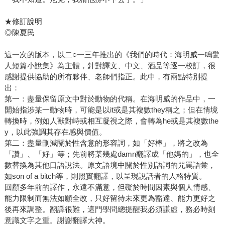
★修訂說明
◎陳夏民
這一次的版本，以二○一三年推出的《我們的時代：海明威一鳴驚
人短篇小說集》為主體，針對譯文、中文、酒品等逐一校訂，很
感謝提供協助的所有夥伴、老師們指正。此中，有兩點特別提
出：
第一：盡量保留原文中對於動物的代稱。在海明威的作品中，一
開始指涉某一動物時，可能是以it或是其複數they稱之；但在情境
轉換時，例如人獸對峙或相互凝視之際，會轉為he或是其複數the
y，以此強調其存在感與價值。
第二：盡量刪減關於性含意的形容詞，如「好棒」，將之改為
「讚」、「好」等；先前將某幾處damn翻譯成「他媽的」，也全
數替換為其他口語說法。原文語境中關於性別語詞的咒罵語彙，
如son of a bitch等，則照實翻譯，以呈現說話者的人格特質。
回顧多年前的譯作，永遠不滿意，但礙於時間因素與個人情感、
能力限制而無法如願全改，只好留待未來更為豁達、能力更好之
後再來調整。翻譯很難，這門學問總提醒我必須謙虛，務必時刻
意識文字之重。謝謝翻譯大神。