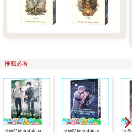
「沒有。」醫生說。
「要記得，治服己心的，強如取城。（譯注●語出《聖經‧箴言》
第十六章第三十二節。）」他的妻子説。她是基督科學教會（譯
注●「基督科學教會」是由瑪麗‧貝克‧艾迪(Mary Baker Eddy )的
著作《科學與健康暨解經之鑰》( Science and Health with Key to
the Scriptures )與《聖經》所啟發的基督教宗派，深信所有病痛或
人格缺失皆可透過更高層次的靈修來醫治與解決。）的信徒，她
的《聖經》、《科學與健康暨解經之鑰》和《季刊》雜誌全擺在
她昏暗床邊的桌上。
推薦必看
她的丈夫沒有回話。他坐在自己的床邊，清理獵槍。他把沉重的
黃色子彈塞進彈膛再退出來，子彈撒落一床。
「亨利。」他的妻子呼喚著。一陣靜默。「亨利!」
「我在這。」醫生說。
「你沒故意說什麼去激怒波頓吧，有嗎？」
「沒有。」醫生説。
「親愛的，那你在煩惱什麼？」
「沒什麼事。」
「告訴我，亨利。拜託你不要隱瞞我，究竟你在煩惱什麼？」
「嗯，我治好迪克他老婆的肺炎，他欠我一屁股債。我猜他就是
想跟我吵架，不想替我做工抵債。」
請解開故事謎底 04
請解開故事謎底 05
演員