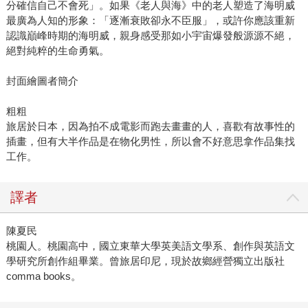
分確信自己不會死」。如果《老人與海》中的老人塑造了海明威
最廣為人知的形象：「逐漸衰敗卻永不臣服」，或許你應該重新
認識巔峰時期的海明威，親身感受那如小宇宙爆發般源源不絕，
絕對純粹的生命勇氣。
封面繪圖者簡介
粗粗
旅居於日本，因為拍不成電影而跑去畫畫的人，喜歡有故事性的
插畫，但有大半作品是在物化男性，所以會不好意思拿作品集找
工作。
譯者
陳夏民
桃園人。桃園高中，國立東華大學英美語文學系、創作與英語文
學研究所創作組畢業。曾旅居印尼，現於故鄉經營獨立出版社
comma books。