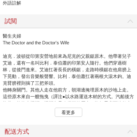
外語註解
試閱
醫生夫婦
The Doctor and the Doctor's Wife
迪克．波頓從印第安營地前來為尼克的父親鋸原木。他帶著兒子
艾迪，還有一名叫比利．泰伯蕭的印第安人隨行。他們穿過樹
林，從後門進來。艾迪扛著長長的橫鋸，走路時橫鋸在他肩膀上
下晃動，發出音樂般聲響。比利．泰伯蕭扛著兩根大滾木鉤。迪
克臂膀裡則揣了三把斧頭。
他轉身關門。其他人走在他前方，朝湖邊掩埋原木的沙地上走。
這些原木來自一艘拖曳（譯注●以水路運送木材的方式。汽船後方
拖著一格格木柵欄，柵欄內是砍伐下的原木，拖行長度可達數十
公尺。若柵欄過長，會另有汽船在柵欄旁護送。）到大批浮木到
看更多
工廠加工的汽艇「神奇號」，在拖運時從柵欄中脫落。它們漂流
靠岸，如果置之不理，沒過多久，神奇號的船員就會划船過來，
找到原木後，將鋼鉤釘進木頭尾端，拖進湖面，以相同方式運回
配送方式
木頭。不過木材商可能永遠不會過來，才幾根原木，勞師動眾收