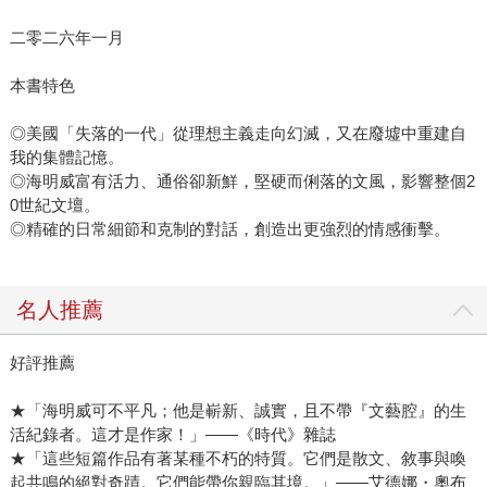
二零二六年一月
本書特色
◎美國「失落的一代」從理想主義走向幻滅，又在廢墟中重建自
我的集體記憶。
◎海明威富有活力、通俗卻新鮮，堅硬而俐落的文風，影響整個2
0世紀文壇。
◎精確的日常細節和克制的對話，創造出更強烈的情感衝擊。
名人推薦
好評推薦
★「海明威可不平凡；他是嶄新、誠實，且不帶『文藝腔』的生
活紀錄者。這才是作家！」——《時代》雜誌
★「這些短篇作品有著某種不朽的特質。它們是散文、敘事與喚
起共鳴的絕對奇蹟。它們能帶你親臨其境。」――艾德娜・奧布