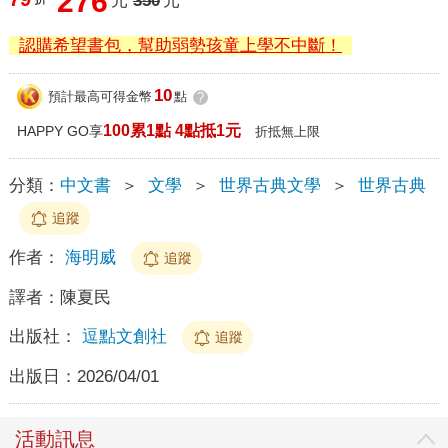
276
元
350
元
認購希望書包，幫助弱勢孩童上學不中斷！
10
預計最高可得金幣
點
?
100累1點 4點抵1元
HAPPY GO享
折抵無上限
分類：
中文書
＞
文學
＞
世界古典文學
＞
世界古典
追蹤
作者：
海明威
追蹤
譯者：
陳夏民
出版社：
逗點文創社
追蹤
出版日：
2026/04/01
活動訊息