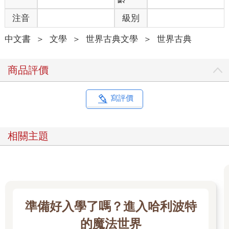
「先洗洗。沙子洗掉才好鋸。我來瞧瞧這木頭是誰的。」迪克
注音
級別
説。
原木於湖水裡浸洗。烈日下艾迪和比利．泰伯蕭滿頭大汗，持續
中文書
＞
文學
＞
世界古典文學
＞
世界古典
在滾木鉤上施力。迪克跪在沙地上，仔細讀起原木底端的鑿痕標
誌。「原來是懷特與麥可納利的東西。」他說，一邊起身，拍掉
褲子膝蓋的沙。
商品評價
醫生相當不自在。
「迪克，那你最好別鋸了。」醫生説得乾脆。
「不要生氣嘛，醫生。」迪克說:「不用生氣。我根本不在乎你偷
寫評價
了誰的原木。這都跟我無關。」
「如果你認為這是偷來的，就放著別動，工具收一收回營地
去。」醫生面紅耳赤地説。
相關主題
「不要氣昏頭就亂講話啦，醫生。」迪克說。他朝原木吐了口菸
草汁。菸草汁慢慢滑下，滴入水裡沖淡了。「你跟我一樣清楚，
這些原木全是偷來的。對我根本沒差。」
「好。如果你認為這些原木是偷來的，就把東西收好，滾。」
「喂，醫生——」
「東西收收滾遠點。」
準備好入學了嗎？進入哈利波特
「聽我説，醫生。」
「你再叫我一次醫生，我就打斷你的門牙叫你一口吞進去。」
的魔法世界