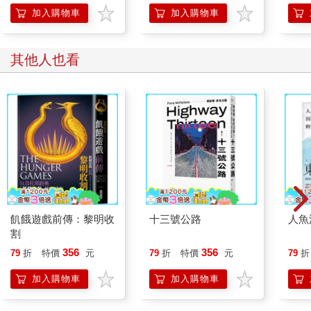
作！
加入購物車
加入購物車
其他人也看
飢餓遊戲前傳：黎明收
十三號公路
人魚
割
356
356
79
折
特價
元
79
折
特價
元
79
折
加入購物車
加入購物車