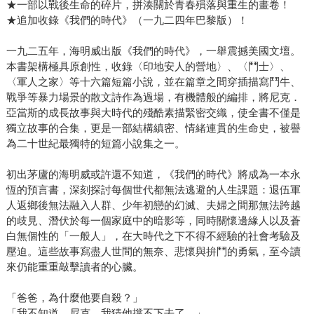
★一部以戰後生命的碎片，拼湊關於青春殞落與重生的畫卷！
★追加收錄《我們的時代》（一九二四年巴黎版）！
一九二五年，海明威出版《我們的時代》，一舉震撼美國文壇。
本書架構極具原創性，收錄〈印地安人的營地〉、〈鬥士〉、
〈軍人之家〉等十六篇短篇小說，並在篇章之間穿插描寫鬥牛、
戰爭等暴力場景的散文詩作為過場，有機體般的編排，將尼克．
亞當斯的成長故事與大時代的殘酷素描緊密交織，使全書不僅是
獨立故事的合集，更是一部結構縝密、情緒連貫的生命史，被譽
為二十世紀最獨特的短篇小說集之一。
初出茅廬的海明威或許還不知道，《我們的時代》將成為一本永
恆的預言書，深刻探討每個世代都無法逃避的人生課題：退伍軍
人返鄉後無法融入人群、少年初戀的幻滅、夫婦之間那無法跨越
的歧見、潛伏於每一個家庭中的暗影等，同時關懷邊緣人以及蒼
白無個性的「一般人」，在大時代之下不得不經驗的社會考驗及
壓迫。這些故事寫盡人世間的無奈、悲懷與拚鬥的勇氣，至今讀
來仍能重重敲擊讀者的心臟。
「爸爸，為什麼他要自殺？」
「我不知道。尼克，我猜他撐不下去了。」