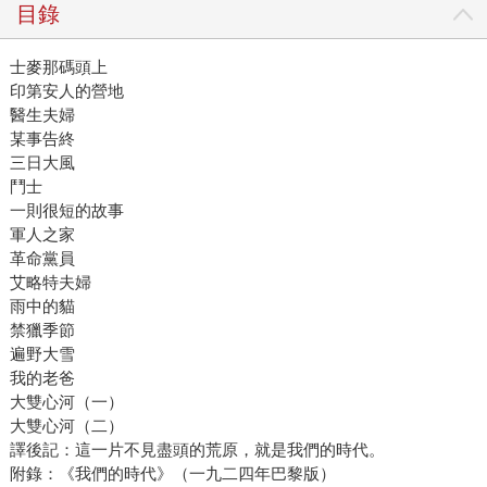
目錄
士麥那碼頭上
印第安人的營地
醫生夫婦
某事告終
三日大風
鬥士
一則很短的故事
軍人之家
革命黨員
艾略特夫婦
雨中的貓
禁獵季節
遍野大雪
我的老爸
大雙心河（一）
大雙心河（二）
譯後記：這一片不見盡頭的荒原，就是我們的時代。
附錄：《我們的時代》（一九二四年巴黎版）