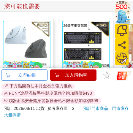
您可能也需要
INTOPIC 廣鼎 2.4GHz
INTOPIC 廣鼎 暮影之
【澡
立即結帳
加入購物車
垂直式靜音無線滑鼠
擊機械鍵盤-青軸/紅軸
(淨謐
※ 下方點圖前往本月金石堂強力推薦
(MSW-Q780)
(KBM-112/KBM-113)
399
899
特價
元
特價
元
93
折
599
1199
※ FUNY冰晶渦輪手持製冷風扇全站加購價$490
加入購物車
加入購物車
※ Q版企鵝安全隨身警報器全站不限金額加購價$99
預計 2026/08/11 出貨
參考庫存量：2
預訂門市商品
門市庫存
大量採購
您可能會喜歡