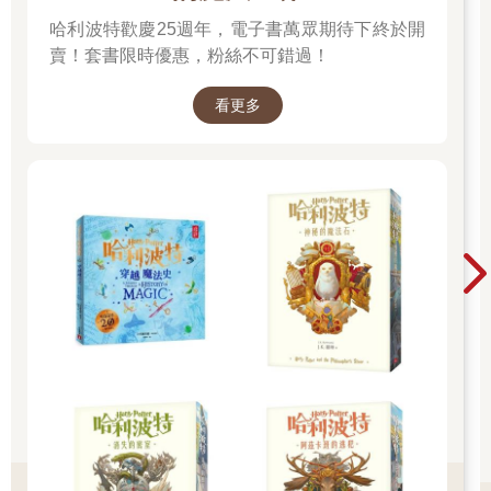
「噢，不，你不會的，醫生。」
哈利波特歡慶25週年，電子書萬眾期待下終於開
迪克．波頓看著醫生。迪克是個大個子，他也清楚自己多高大。
他樂意打架，他總是很開心。艾迪和比利．泰伯蕭靠著滾木鉤望
賣！套書限時優惠，粉絲不可錯過！
向醫生。醫生咬住下唇邊的鬍子瞪著迪克．波頓。接著他轉過
身，逕自朝山丘上的農舍走。他們看他的背影，就知道他有多憤
看更多
怒。他們幾個目送他走上山丘，走進農舍。
迪克以奧吉布瓦語説了幾句話。艾迪笑出來，但比利．泰伯蕭倒
是非常嚴肅。他聽不懂英文，但他們爭執時他直冒汗。他是位胖
子，臉上只有幾根鬍子，活像個中國佬。他抓起兩根滾木鉤。迪
克拿起斧頭，艾迪從樹上取下鋸子。他們動身，經過農舍從後門
離開，走進樹林。迪克忘記關門。比利．泰伯蕭繞回來將門關
上。一行人
消失於樹林間。
回到農舍的醫生，坐在他房間的床上，眼見書桌附近的地面堆了
一疊醫學期刊，全都包裝完好，尚未開封。他一看就火大。
「親愛的，你不回去工作了嗎？」醫生妻子從她房裡問，她躺在
床上，百葉窗都拉了下來。
「不了!」
「發生什麼事？」
「我和迪克．波頓吵架。」
「噢。」他的妻子説：「亨利，我希望你沒有亂發脾氣。」