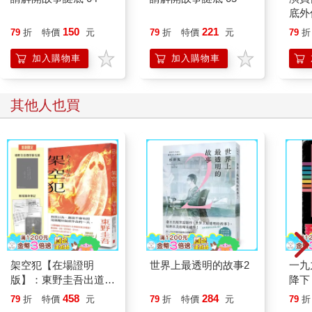
他的妻子不發一語。醫生拿布仔細擦拭槍身。他將子彈推入，扣
底外
住彈膛的彈簧。他獨自安坐，槍擺在膝蓋上。他相當喜愛這把
150
221
79
折
特價
元
79
折
特價
元
79
折
槍。然後聽見妻子的聲音從昏暗房間傳過來。
「親愛的，我不認為，我真的不認為有人會存心做這種事。」
加入購物車
加入購物車
「沒有嗎？」醫生說。
「不，我不相信有人會故意這樣做。」
醫生站起身，把獵槍放到梳妝檯後邊。
其他人也買
「你要外出嗎？親愛的。」他的妻子説。
「我想出去走走。」醫生回答。
「親愛的，如果你看到尼克，能不能告訴他，他的母親想見
他？」他的妻子説。
醫生走出屋子來到門廊，身後的紗門砰的一聲關上。他聽見妻子
在他甩上門時倒抽一口氣。
「對不起。」他站在她拉下百葉窗的窗戶外頭説。
架空犯【在場證明
世界上最透明的故事2
一九
版】：東野圭吾出道
降下
40週年紀念！《天鵝
458
284
79
折
特價
元
79
折
特價
元
79
折
與蝙蝠》系列重磅新