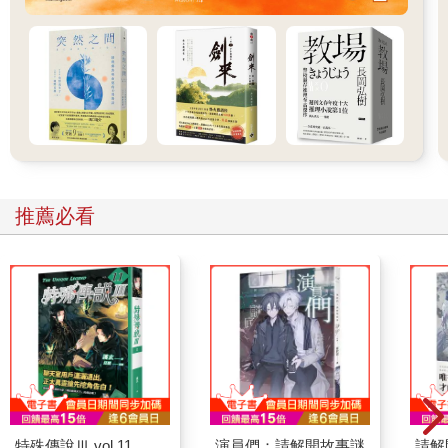
「沒有。」醫生說。
「要記得，治服己心的，強如取城。（譯注●語出《聖經‧箴言》
第十六章第三十二節。）」他的妻子説。她是基督科學教會（譯
注●「基督科學教會」是由瑪麗‧貝克‧艾迪(Mary Baker Eddy )的
著作《科學與健康暨解經之鑰》( Science and Health with Key to
the Scriptures )與《聖經》所啟發的基督教宗派，深信所有病痛或
人格缺失皆可透過更高層次的靈修來醫治與解決。）的信徒，她
的《聖經》、《科學與健康暨解經之鑰》和《季刊》雜誌全擺在
她昏暗床邊的桌上。
推薦必看
她的丈夫沒有回話。他坐在自己的床邊，清理獵槍。他把沉重的
黃色子彈塞進彈膛再退出來，子彈撒落一床。
「亨利。」他的妻子呼喚著。一陣靜默。「亨利!」
「我在這。」醫生說。
「你沒故意說什麼去激怒波頓吧，有嗎？」
「沒有。」醫生説。
「親愛的，那你在煩惱什麼？」
「沒什麼事。」
「告訴我，亨利。拜託你不要隱瞞我，究竟你在煩惱什麼？」
「嗯，我治好迪克他老婆的肺炎，他欠我一屁股債。我猜他就是
想跟我吵架，不想替我做工抵債。」
特殊傳說Ⅲ vol.11
演員們：請解開故事謎
請解