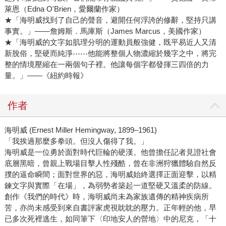
萊恩（Edna O'Brien，愛爾蘭作家）
★「海明威找到了自己的聲音，避開任何浮誇的修辭，堅持只講
事實。」――詹姆斯．馬庫斯（James Marcus，美國作家）
★「海明威的文字如肌理分明的運動員般強健，既平易近人又清
新脫俗，堅硬而純淨⋯⋯他能將整個人物濃縮於幾字之中，將完
整的情境壓縮在一兩個句子裡。他讓每個字都發揮三四倍的力
量。」――《紐約時報》
作者
海明威 (Ernest Miller Hemingway, 1899–1961)
「我挨過那麼多拳頭。但沒人傷得了我。」
海明威是一位勇於面對時代巨輪的硬漢。他曾擔任記者見證社會
底層黑暗，曾親上戰場目擊人性殘酷，曾在非洲狩獵體驗自然反
撲的逼命瞬間；面對世界的惡，海明威始終選擇正面迎擊，以精
鍊文字與實際「在場」，為弱勢者築起一道堅硬又溫柔的防線。
創作《我們的時代》時，海明威尚未為家族遺傳的精神疾病所
苦，亦尚未感受到來自書評家虎視眈眈的壓力。正年輕的他，早
已多次死裡逃生，如同筆下〈印地安人的營地〉中的尼克，「十