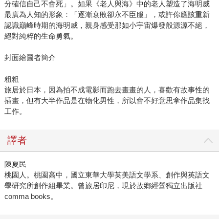
分確信自己不會死」。如果《老人與海》中的老人塑造了海明威
最廣為人知的形象：「逐漸衰敗卻永不臣服」，或許你應該重新
認識巔峰時期的海明威，親身感受那如小宇宙爆發般源源不絕，
絕對純粹的生命勇氣。
封面繪圖者簡介
粗粗
旅居於日本，因為拍不成電影而跑去畫畫的人，喜歡有故事性的
插畫，但有大半作品是在物化男性，所以會不好意思拿作品集找
工作。
譯者
陳夏民
桃園人。桃園高中，國立東華大學英美語文學系、創作與英語文
學研究所創作組畢業。曾旅居印尼，現於故鄉經營獨立出版社
comma books。