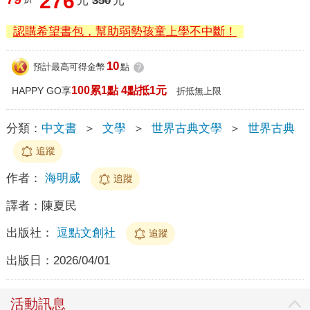
276
元
350
元
認購希望書包，幫助弱勢孩童上學不中斷！
10
預計最高可得金幣
點
?
100累1點 4點抵1元
HAPPY GO享
折抵無上限
分類：
中文書
＞
文學
＞
世界古典文學
＞
世界古典
追蹤
作者：
海明威
追蹤
譯者：
陳夏民
出版社：
逗點文創社
追蹤
出版日：
2026/04/01
活動訊息