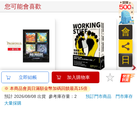
您可能會喜歡
會
員
日
幻獸帕魯卡牌遊戲 第
【電子書】告訴我，你
日本
立即結帳
加入購物車
一彈 補充包 Dawn of
是怎麼死的
DC
※ 本商品會員日滿額金幣加碼回饋最高15倍
Palpagos（日文版一
Y62
1590
294
特價
元
特價
元
5990
盒）
預計 2026/08/08 出貨
參考庫存量：2
預訂門市商品
門市庫存
大量採購
加入購物車
電子書
訂購/退換貨須知