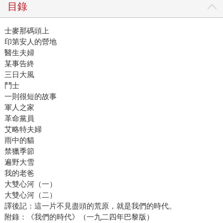
目錄
士麥那碼頭上
印第安人的營地
醫生夫婦
某事告終
三日大風
鬥士
一則很短的故事
軍人之家
革命黨員
艾略特夫婦
雨中的貓
禁獵季節
遍野大雪
我的老爸
大雙心河（一）
大雙心河（二）
譯後記：這一片不見盡頭的荒原，就是我們的時代。
附錄：《我們的時代》（一九二四年巴黎版）