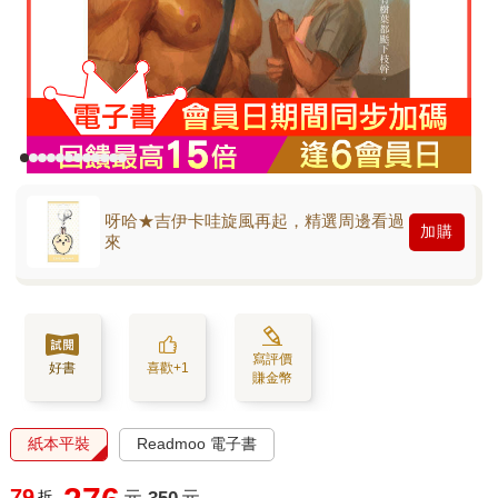
呀哈★吉伊卡哇旋風再起，精選周邊看過
加購
來
寫評價
好書
喜歡+1
賺金幣
紙本平裝
Readmoo 電子書
79
折