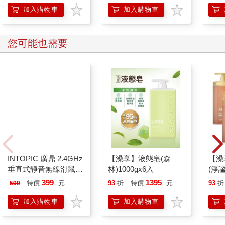
加入購物車
加入購物車
您可能也需要
INTOPIC 廣鼎 2.4GHz
【澡享】液態皂(森
【澡
垂直式靜音無線滑鼠
林)1000gx6入
(淨謐
(MSW-Q780)
399
1395
特價
元
93
折
特價
元
93
折
599
加入購物車
加入購物車