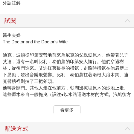
外語註解
試閱
醫生夫婦
The Doctor and the Doctor's Wife
迪克．波頓從印第安營地前來為尼克的父親鋸原木。他帶著兒子
艾迪，還有一名叫比利．泰伯蕭的印第安人隨行。他們穿過樹
林，從後門進來。艾迪扛著長長的橫鋸，走路時橫鋸在他肩膀上
下晃動，發出音樂般聲響。比利．泰伯蕭扛著兩根大滾木鉤。迪
克臂膀裡則揣了三把斧頭。
他轉身關門。其他人走在他前方，朝湖邊掩埋原木的沙地上走。
這些原木來自一艘拖曳（譯注●以水路運送木材的方式。汽船後方
拖著一格格木柵欄，柵欄內是砍伐下的原木，拖行長度可達數十
公尺。若柵欄過長，會另有汽船在柵欄旁護送。）到大批浮木到
看更多
工廠加工的汽艇「神奇號」，在拖運時從柵欄中脫落。它們漂流
靠岸，如果置之不理，沒過多久，神奇號的船員就會划船過來，
找到原木後，將鋼鉤釘進木頭尾端，拖進湖面，以相同方式運回
配送方式
木頭。不過木材商可能永遠不會過來，才幾根原木，勞師動眾收