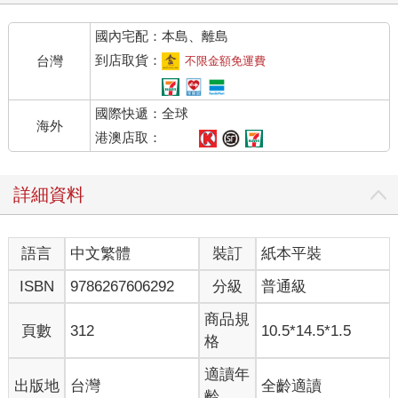
集回去，賣了也抵不了工錢。如果無人回收，這些原木就將持續
國內宅配：本島、離島
泡水，腐爛在沙灘上。
尼克的父親總是這般假設，然後僱用印第安人，讓他們從營地過
到店取貨：
台灣
不限金額免運費
來，使用橫鋸將原木鋸成一段段，再以楔子把每段劈得更細，堆
成一考得（譯注●cord，美國與加拿大所使用的木材計量單位：長
國際快遞：全球
八英尺、寬四英尺、高四英尺的木材堆。）木材，以及燒火用的
海外
木塊。迪克．波頓繞過農舍，走到湖邊。有四根巨大的山毛櫸原
港澳店取：
木，幾乎全被埋進沙子裡。艾迪把鋸子柄掛上樹枝。迪克將三把
斧頭放到船塢。迪克是混血兒，很多住在湖邊的農夫都認定他是
詳細資料
白人。他懶惰成性，一旦上工卻又很能幹活。他從口袋裡面掏出
菸草嚼進嘴裡，以奧吉布瓦語跟艾迪和比利．泰伯蕭交談。
他們將滾木鉤插進原木，來回搖晃，讓原木脫離沙地。他們用盡
語言
中文繁體
裝訂
紙本平裝
全身氣力推動滾木鉤的木棍，沙裡的原木鬆動。迪克．波頓轉身
盯著尼克的父親。
ISBN
9786267606292
分級
普通級
「呃，醫生。」他說:「你偷了上好的原木。」
「迪克，少亂說話。」醫生説:「這是漂流木。」
商品規
頁數
312
10.5*14.5*1.5
艾迪和比利．泰伯蕭把原木從溼漉沙地中勾出來，朝水邊滾過
格
去。
「泡進水裡去。」迪克．波頓喊著。
適讀年
出版地
台灣
全齡適讀
「你為什麼要這樣做？」醫生問。
齡