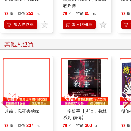
他的妻子不發一語。醫生拿布仔細擦拭槍身。他將子彈推入，扣
底外傳
住彈膛的彈簧。他獨自安坐，槍擺在膝蓋上。他相當喜愛這把
253
95
79
折
特價
元
79
折
特價
元
79
折
槍。然後聽見妻子的聲音從昏暗房間傳過來。
「親愛的，我不認為，我真的不認為有人會存心做這種事。」
加入購物車
加入購物車
「沒有嗎？」醫生說。
「不，我不相信有人會故意這樣做。」
醫生站起身，把獵槍放到梳妝檯後邊。
其他人也買
「你要外出嗎？親愛的。」他的妻子説。
「我想出去走走。」醫生回答。
「親愛的，如果你看到尼克，能不能告訴他，他的母親想見
他？」他的妻子説。
以前，我死去的家
醫生走出屋子來到門廊，身後的紗門砰的一聲關上。他聽見妻子
在他甩上門時倒抽一口氣。
「對不起。」他站在她拉下百葉窗的窗戶外頭説。
十字殺手【艾迪．弗林
微詭
系列 前傳】
237
300
79
折
特價
元
79
折
特價
元
79
折