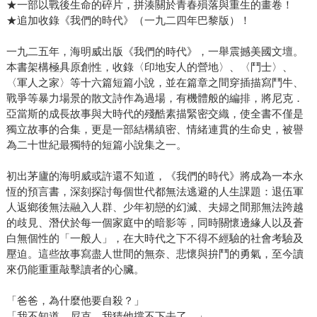
★一部以戰後生命的碎片，拼湊關於青春殞落與重生的畫卷！
★追加收錄《我們的時代》（一九二四年巴黎版）！
一九二五年，海明威出版《我們的時代》，一舉震撼美國文壇。
本書架構極具原創性，收錄〈印地安人的營地〉、〈鬥士〉、
〈軍人之家〉等十六篇短篇小說，並在篇章之間穿插描寫鬥牛、
戰爭等暴力場景的散文詩作為過場，有機體般的編排，將尼克．
亞當斯的成長故事與大時代的殘酷素描緊密交織，使全書不僅是
獨立故事的合集，更是一部結構縝密、情緒連貫的生命史，被譽
為二十世紀最獨特的短篇小說集之一。
初出茅廬的海明威或許還不知道，《我們的時代》將成為一本永
恆的預言書，深刻探討每個世代都無法逃避的人生課題：退伍軍
人返鄉後無法融入人群、少年初戀的幻滅、夫婦之間那無法跨越
的歧見、潛伏於每一個家庭中的暗影等，同時關懷邊緣人以及蒼
白無個性的「一般人」，在大時代之下不得不經驗的社會考驗及
壓迫。這些故事寫盡人世間的無奈、悲懷與拚鬥的勇氣，至今讀
來仍能重重敲擊讀者的心臟。
「爸爸，為什麼他要自殺？」
「我不知道。尼克，我猜他撐不下去了。」