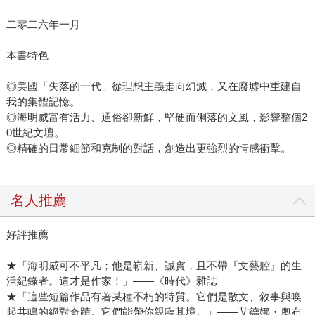
二零二六年一月
本書特色
◎美國「失落的一代」從理想主義走向幻滅，又在廢墟中重建自
我的集體記憶。
◎海明威富有活力、通俗卻新鮮，堅硬而俐落的文風，影響整個2
0世紀文壇。
◎精確的日常細節和克制的對話，創造出更強烈的情感衝擊。
名人推薦
好評推薦
★「海明威可不平凡；他是嶄新、誠實，且不帶『文藝腔』的生
活紀錄者。這才是作家！」——《時代》雜誌
★「這些短篇作品有著某種不朽的特質。它們是散文、敘事與喚
起共鳴的絕對奇蹟。它們能帶你親臨其境。」――艾德娜・奧布