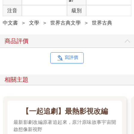
「先洗洗。沙子洗掉才好鋸。我來瞧瞧這木頭是誰的。」迪克
注音
級別
説。
原木於湖水裡浸洗。烈日下艾迪和比利．泰伯蕭滿頭大汗，持續
中文書
＞
文學
＞
世界古典文學
＞
世界古典
在滾木鉤上施力。迪克跪在沙地上，仔細讀起原木底端的鑿痕標
誌。「原來是懷特與麥可納利的東西。」他說，一邊起身，拍掉
褲子膝蓋的沙。
商品評價
醫生相當不自在。
「迪克，那你最好別鋸了。」醫生説得乾脆。
「不要生氣嘛，醫生。」迪克說:「不用生氣。我根本不在乎你偷
寫評價
了誰的原木。這都跟我無關。」
「如果你認為這是偷來的，就放著別動，工具收一收回營地
去。」醫生面紅耳赤地説。
相關主題
「不要氣昏頭就亂講話啦，醫生。」迪克說。他朝原木吐了口菸
草汁。菸草汁慢慢滑下，滴入水裡沖淡了。「你跟我一樣清楚，
這些原木全是偷來的。對我根本沒差。」
「好。如果你認為這些原木是偷來的，就把東西收好，滾。」
「喂，醫生——」
【一起追劇】最熱影視改編
「東西收收滾遠點。」
最新影劇改編原著追起來，原汁原味故事宇宙開
「聽我説，醫生。」
「你再叫我一次醫生，我就打斷你的門牙叫你一口吞進去。」
啟想像新視野