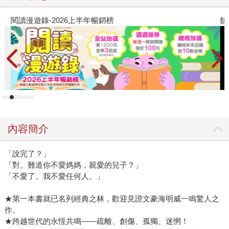
閱讀漫遊錄-2026上半年暢銷榜
飢
內容簡介
「說完了？」
「對。難道你不愛媽媽，親愛的兒子？」
「不愛了。我不愛任何人。」
★第一本書就已名列經典之林，歡迎見證文豪海明威一鳴驚人之
作。
★跨越世代的永恆共鳴——疏離、創傷、孤獨、迷惘！