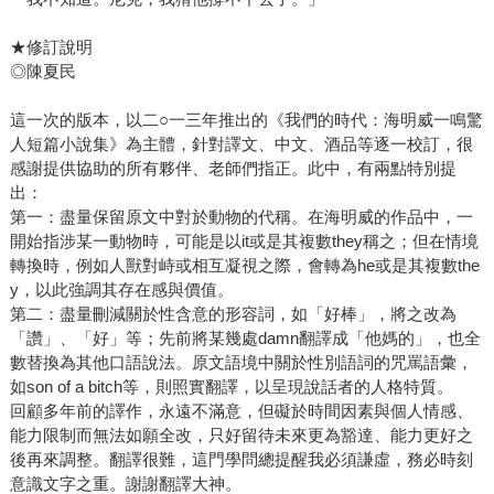
★修訂說明
◎陳夏民
這一次的版本，以二○一三年推出的《我們的時代：海明威一鳴驚
人短篇小說集》為主體，針對譯文、中文、酒品等逐一校訂，很
感謝提供協助的所有夥伴、老師們指正。此中，有兩點特別提
出：
第一：盡量保留原文中對於動物的代稱。在海明威的作品中，一
開始指涉某一動物時，可能是以it或是其複數they稱之；但在情境
轉換時，例如人獸對峙或相互凝視之際，會轉為he或是其複數the
y，以此強調其存在感與價值。
第二：盡量刪減關於性含意的形容詞，如「好棒」，將之改為
「讚」、「好」等；先前將某幾處damn翻譯成「他媽的」，也全
數替換為其他口語說法。原文語境中關於性別語詞的咒罵語彙，
如son of a bitch等，則照實翻譯，以呈現說話者的人格特質。
回顧多年前的譯作，永遠不滿意，但礙於時間因素與個人情感、
能力限制而無法如願全改，只好留待未來更為豁達、能力更好之
後再來調整。翻譯很難，這門學問總提醒我必須謙虛，務必時刻
意識文字之重。謝謝翻譯大神。