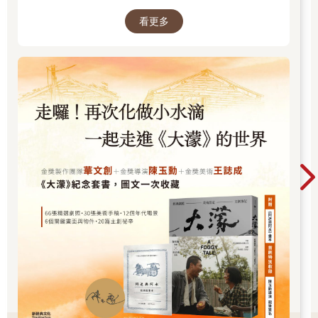
「噢，不，你不會的，醫生。」
迪克．波頓看著醫生。迪克是個大個子，他也清楚自己多高大。
看更多
他樂意打架，他總是很開心。艾迪和比利．泰伯蕭靠著滾木鉤望
向醫生。醫生咬住下唇邊的鬍子瞪著迪克．波頓。接著他轉過
身，逕自朝山丘上的農舍走。他們看他的背影，就知道他有多憤
怒。他們幾個目送他走上山丘，走進農舍。
迪克以奧吉布瓦語説了幾句話。艾迪笑出來，但比利．泰伯蕭倒
是非常嚴肅。他聽不懂英文，但他們爭執時他直冒汗。他是位胖
子，臉上只有幾根鬍子，活像個中國佬。他抓起兩根滾木鉤。迪
克拿起斧頭，艾迪從樹上取下鋸子。他們動身，經過農舍從後門
離開，走進樹林。迪克忘記關門。比利．泰伯蕭繞回來將門關
上。一行人
消失於樹林間。
回到農舍的醫生，坐在他房間的床上，眼見書桌附近的地面堆了
一疊醫學期刊，全都包裝完好，尚未開封。他一看就火大。
「親愛的，你不回去工作了嗎？」醫生妻子從她房裡問，她躺在
床上，百葉窗都拉了下來。
「不了!」
「發生什麼事？」
「我和迪克．波頓吵架。」
「噢。」他的妻子説：「亨利，我希望你沒有亂發脾氣。」