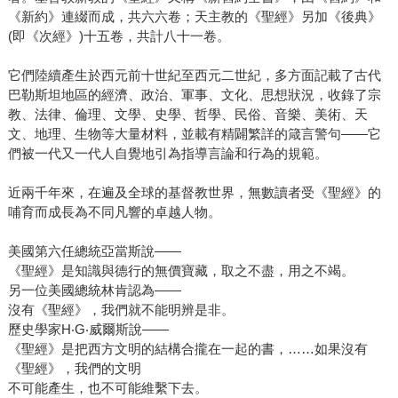
《新約》連綴而成，共六六卷；天主教的《聖經》另加《後典》
(即《次經》)十五卷，共計八十一卷。
它們陸續產生於西元前十世紀至西元二世紀，多方面記載了古代
巴勒斯坦地區的經濟、政治、軍事、文化、思想狀況，收錄了宗
教、法律、倫理、文學、史學、哲學、民俗、音樂、美術、天
文、地理、生物等大量材料，並載有精闢繁詳的箴言警句―—它
們被一代又一代人自覺地引為指導言論和行為的規範。
近兩千年來，在遍及全球的基督教世界，無數讀者受《聖經》的
哺育而成長為不同凡響的卓越人物。
美國第六任總統亞當斯說——
《聖經》是知識與德行的無價寶藏，取之不盡，用之不竭。
另一位美國總統林肯認為——
沒有《聖經》，我們就不能明辨是非。
歷史學家H‧G‧威爾斯說―—
《聖經》是把西方文明的結構合攏在一起的書，……如果沒有
《聖經》，我們的文明
不可能產生，也不可能維繫下去。