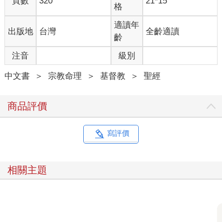
頁數
320
21*15
格
適讀年
出版地
台灣
全齡適讀
齡
注音
級別
中文書
＞
宗教命理
＞
基督教
＞
聖經
商品評價
寫評價
相關主題