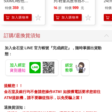
500ML#粉色
列-輕量高效導熱不沾
24c
IM00B11PK
平煎鍋30cm
359
999
特價
元
56
折
特價
元
特價
加入購物車
加入購物車
訂購/退換貨須知
加入金石堂 LINE 官方帳號『完成綁定』，隨時掌握出貨動
態：
提醒您！！
金石堂及銀行均不會請您操作ATM! 如接獲電話要求您前往
ATM提款機，請不要聽從指示，以免受騙上當！
退換貨須知：