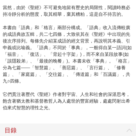
當然，由於《聖經》不可避免地留有歷史的局限性，閱讀時務必
持冷靜分析的態度，取其精華，棄其糟粕，這是自不待言的。
本書由「語典」和「格言」兩部分構成。「語典」收入流傳較廣
的成語典故五輯，共二七四條，大致依其在《聖經》中出現的先
後次序排列。每條先介紹某成語的經文背景，再說明其本義、引
申義或比喻義。「語典」不同於「事典」，一般得自某一語詞(如
「福音」、「復活」、「背起十字架」)，而不來自某段故事(如
「該隱殺弟」、「最後的晚餐」)。本書未收「事典」。「格言」
分為七篇―—「智慧篇」、「善惡篇」、「言行篇」、「修養
篇」、「家庭篇」、「交往篇」、「傳道篇」和「百議篇」，共
九○四條。
它們貫注著歷代《聖經》作者對宇宙、人生和社會的深湛思考，
飽含著猶太教和基督教哲人為人處世的豐富經驗，處處閃射出希
伯來式智慧的理性之光。
目錄