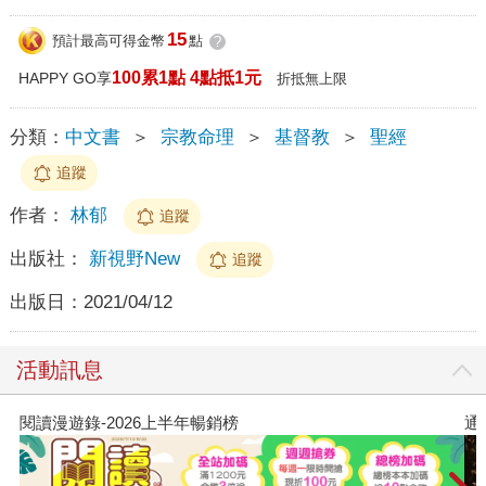
15
預計最高可得金幣
點
?
100累1點 4點抵1元
HAPPY GO享
折抵無上限
分類：
中文書
＞
宗教命理
＞
基督教
＞
聖經
追蹤
作者：
林郁
追蹤
出版社：
新視野New
追蹤
出版日：
2021/04/12
活動訊息
閱讀漫遊錄-2026上半年暢銷榜
通