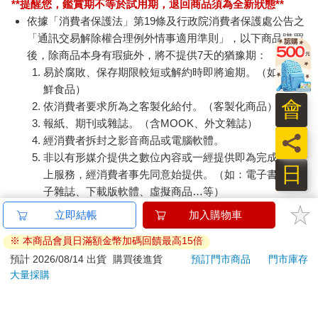
**提醒您，鑑賞期不等於試用期，退回商品須為全新狀態**
依據「消費者保護法」第19條及行政院消費者保護處公告之
「通訊交易解除權合理例外情事適用準則」，以下商品購買
後，除商品本身有瑕疵外，將不提供7天的猶豫期：
易於腐敗、保存期限較短或解約時即將逾期。（如：生
鮮食品）
會
依消費者要求所為之客製化給付。（客製化商品）
報紙、期刊或雜誌。（含MOOK、外文雜誌）
員
經消費者拆封之影音商品或電腦軟體。
非以有形媒介提供之數位內容或一經提供即為完成之線
日
上服務，經消費者事先同意始提供。（如：電子書、電
子雜誌、下載版軟體、虛擬商品…等）
已拆封之個人衛生用品。（如：內衣褲、刮鬍刀、除毛
立即結帳
加入購物車
刀…等）
※ 本商品會員日滿額金幣加碼回饋最高15倍
若非上列種類商品，均享有到貨7天的猶豫期（含例假
日）。
預計 2026/08/14 出貨
購買後進貨
預訂門市商品
門市庫存
大量採購
辦理退換貨時，商品（組合商品恕無法接受單獨退貨）必須
是您收到商品時的原始狀態（包含商品本體、配件、贈品、
保證書、所有附隨資料文件及原廠內外包裝…等），請勿直