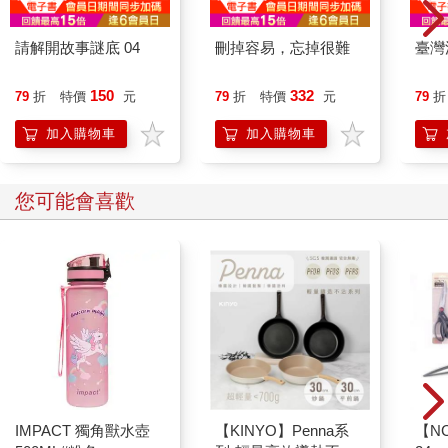
請解開故事謎底 04
刪掉容易，忘掉很難
臺灣
150
332
79
折
特價
元
79
折
特價
元
79
折
加入購物車
加入購物車
您可能會喜歡
IMPACT 獨角獸水壺
【KINYO】Penna系
【N