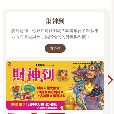
財神到
說到財神，你只知道關羽嗎？本書集合了28位東
西方重量級財神，揭露他們的身世與軼聞；也介
紹各種招財神獸、聚財寶物，帶你收穫滿滿的智
看更多
慧與正能量；從神話、文學、歷史到民間信仰，
走進一座華麗的紙上財神文化博物館。