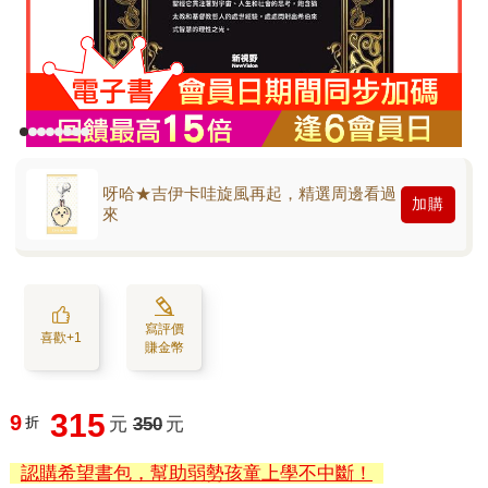
呀哈★吉伊卡哇旋風再起，精選周邊看過
加購
來
寫評價
喜歡+1
賺金幣
315
9
折
元
350
元
認購希望書包，幫助弱勢孩童上學不中斷！