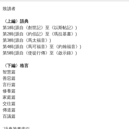
致讀者
〈上編〉語典
第1輯(源自《創世記》至《以斯帖記》)
第2輯(源自《約伯記》至《瑪拉基書》)
第3輯(源自《馬太福音》)
第4輯(源自《馬可福音》至《約翰福音》)
第5輯(源自《使徒行傳》至《啟示錄》)
〈下編〉格言
智慧篇
善惡篇
言行篇
修養篇
家庭篇
交往篇
傳道篇
百議篇
˙語典筆畫索引