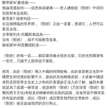
醫學家W‧麥瑤稱―—
無論境遇如何——或患病或健康——世人總能從《聖經》中得到
安慰和有益規勸。
教育家T‧德韋特說—―
在這個狹隘的世界裡，《聖經》正如一道窗，透過它，人們可以
看見永恆。
文學家列夫‧托爾斯泰認為―—
沒有《聖經》，就不可能教育孩童。
藝術家W‧柯普爾感歎道―—
《聖經》的每一頁……都莊嚴得像永恆的太陽，它的光照耀著每
一世代，只賜予人類而從不索取。
然而，由於《聖經》傳入中國的時間較晚，由於基督教文化對中
國歷史和現實的影響不大，還由於其他種種原因，大多數中國讀
者對這部世界文化史上少有的巨著還缺乏深入的了解。編寫本書
就是為了疏通一條管道，使讀者對《聖經》(乃至深受《聖經》影
響的西方文化)有較多的瞭解和較全面的認識，並進而從中獲得某
些有益的借鑒：或以《聖經》成語豐富我們的文學創作，或以
《聖經》格言啟迪我們的言行舉止。