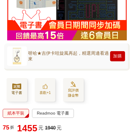
呀哈★吉伊卡哇旋風再起，精選周邊看過
加購
來
寫評價
電子書
喜歡+1
賺金幣
紙本平裝
Readmoo 電子書
1455
75
折
元
1940
元