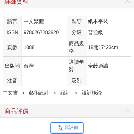
詳細資料
語言
中文繁體
裝訂
紙本平裝
ISBN
9786267283820
分級
普通級
商品規
頁數
1088
18開17*23cm
格
適讀年
出版地
台灣
全齡適讀
齡
注音
級別
中文書
＞
藝術設計
＞
設計
＞
設計概論
商品評價
寫評價