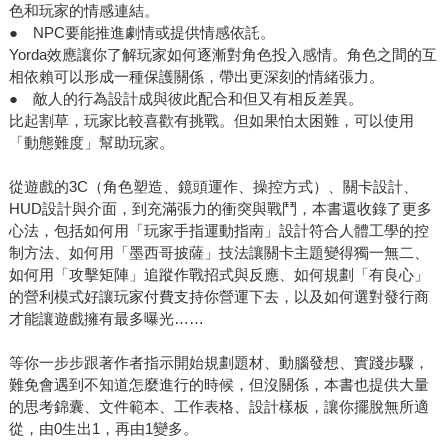
色和玩家的情感連結。
● NPC要能推進劇情或提供情感依託。
Yorda效應讓你了解玩家如何逐漸對角色投入感情。角色之間的互
相依賴可以形成一種保護關係，帶出更深刻的情緒張力。
● 敵人的行為設計成與彼此配合和但又有相反差異。
比起割草，玩家比較喜歡有挑戰。但如果怕太困難，可以使用
「動態難度」幫助玩家。
從遊戲的3C（角色塑造、鏡頭運作、操控方式）、關卡設計、
HUD設計與介面，到充滿張力的衝突與戰鬥，本書還收錄了更多
心法，包括如何用「玩家手指運動指南」設計符合人體工學的控
制方法、如何用「墨西哥披薩」技法讓關卡主題變得獨一無二、
如何用「攻擊矩陣」追蹤作戰招式與反應、如何規劃「有良心」
的營利模式好讓玩家付費支持你營運下去，以及如何選對發行商
才能讓遊戲擁有最多曝光……
等你一步步跟著作者指示開始規劃題材、動腦發想、實踐步驟，
難免會遇到不知道怎麼進行的時候，但沒關係，本書也提供大量
的思考錦囊、文件範本、工作表格、設計樣板，讓你擺脫無所適
從，由0生出1，再由1變多。