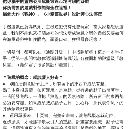
把你腦中的靈感發展成能通過市場考驗的遊戲
你所需要的遊戲製作知識全在這裡！
暢銷大作《戰神》、《小精靈世界》設計師心法傳授
手機遊戲已蔚為風潮、主機遊戲仍有死忠玩家，當大家都想玩遊
戲，我能不能也來把腦袋裡的想法變成遊戲？我的遊戲又要如何
在海量遊戲中抓住眼光、贏得口碑、獲得最多玩家？
一切疑問，都可以在《通關升級！》中找到解答！這是一本手把
手，從第一步開始教你認識關於遊戲設計各種面相的殿堂級「教
科書」（雖然塞了很多笑話和漫畫）。
＊遊戲的概念：就該讓人好奇＊
● 別怕把創意點子丟掉，所有留下的東西都必須有趣。
點子本身很廉價，如何運用才是重點。從有趣的點子出發著手，
一邊開發遊戲，一邊把「無趣」的因素移除，所有留下的東西都
必須要有趣。如果必須把好點子丟掉，別心疼，那代表你流下的
其他創意都更棒！
● 運用單張表、十頁書、完整企畫書，讓遊戲概念就定位。
逐步擴張，才能抓準最吸引人的重點。計畫需要組織，點子也需
要。濃縮進單頁文件的最重要的指導原則是遊戲的地基，擴張成