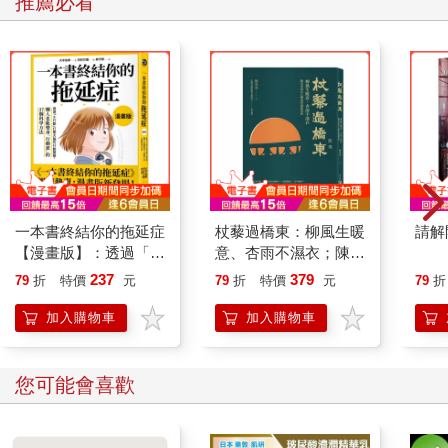
推薦必看
一本書終結你的拖延症
杖藜過橋東：柳風生暖
請解
【漫畫版】：透過「小
意、杏雨不濕衣；陳亮
行動」打開大腦的行動
恭談以心轉境的適齡漫
237
379
79
折
特價
元
79
折
特價
元
79
折
開關，懶人也能變身
想
「行動派」的37個科
加入購物車
加入購物車
學方法
您可能會喜歡