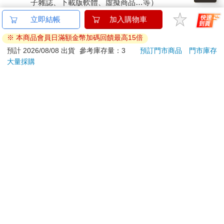
子雜誌、下載版軟體、虛擬商品…等）
已拆封之個人衛生用品。（如：內衣褲、刮鬍刀、除毛
立即結帳
加入購物車
刀…等）
※ 本商品會員日滿額金幣加碼回饋最高15倍
若非上列種類商品，均享有到貨7天的猶豫期（含例假
日）。
預計 2026/08/08 出貨
參考庫存量：3
預訂門市商品
門市庫存
大量採購
辦理退換貨時，商品（組合商品恕無法接受單獨退貨）必須
是您收到商品時的原始狀態（包含商品本體、配件、贈品、
保證書、所有附隨資料文件及原廠內外包裝…等），請勿直
接使用原廠包裝寄送，或於原廠包裝上黏貼紙張或書寫文
字。
退回商品若無法回復原狀，將請您負擔回復原狀所需費用，
嚴重時將影響您的退貨權益。