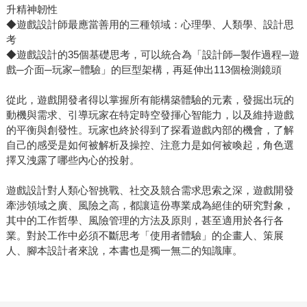
升精神韌性
◆遊戲設計師最應當善用的三種領域：心理學、人類學、設計思
考
◆遊戲設計的35個基礎思考，可以統合為「設計師─製作過程─遊
戲─介面─玩家─體驗」的巨型架構，再延伸出113個檢測鏡頭
從此，遊戲開發者得以掌握所有能構築體驗的元素，發掘出玩的
動機與需求、引導玩家在特定時空發揮心智能力，以及維持遊戲
的平衡與創發性。玩家也終於得到了探看遊戲內部的機會，了解
自己的感受是如何被解析及操控、注意力是如何被喚起，角色選
擇又洩露了哪些內心的投射。
遊戲設計對人類心智挑戰、社交及競合需求思索之深，遊戲開發
牽涉領域之廣、風險之高，都讓這份專業成為絕佳的研究對象，
其中的工作哲學、風險管理的方法及原則，甚至適用於各行各
業。對於工作中必須不斷思考「使用者體驗」的企畫人、策展
人、腳本設計者來說，本書也是獨一無二的知識庫。