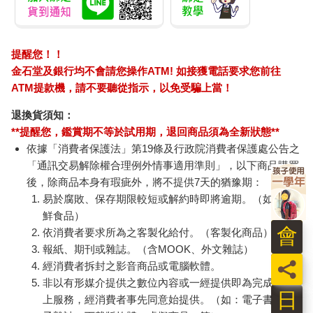
提醒您！！
金石堂及銀行均不會請您操作ATM! 如接獲電話要求您前往
ATM提款機，請不要聽從指示，以免受騙上當！
退換貨須知：
**提醒您，鑑賞期不等於試用期，退回商品須為全新狀態**
依據「消費者保護法」第19條及行政院消費者保護處公告之
「通訊交易解除權合理例外情事適用準則」，以下商品購買
後，除商品本身有瑕疵外，將不提供7天的猶豫期：
易於腐敗、保存期限較短或解約時即將逾期。（如：生
鮮食品）
會
依消費者要求所為之客製化給付。（客製化商品）
報紙、期刊或雜誌。（含MOOK、外文雜誌）
員
經消費者拆封之影音商品或電腦軟體。
非以有形媒介提供之數位內容或一經提供即為完成之線
日
上服務，經消費者事先同意始提供。（如：電子書、電