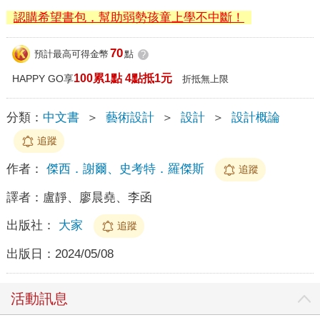
認購希望書包，幫助弱勢孩童上學不中斷！
70
預計最高可得金幣
點
?
100累1點 4點抵1元
HAPPY GO享
折抵無上限
分類：
中文書
＞
藝術設計
＞
設計
＞
設計概論
追蹤
作者：
傑西．謝爾、史考特．羅傑斯
追蹤
譯者：
盧靜、廖晨堯、李函
出版社：
大家
追蹤
出版日：
2024/05/08
活動訊息