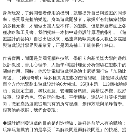
身為玩家，了解開發者使用的機制，就能提升自己與遊戲的同步
率，感受最完整的樂趣。身為遊戲開發者，掌握所有能構築體驗
的多種元素，才能做出讓人愛不釋手的遊戲。但是翻遍市面上各
種攻略和工具書，我們獨缺一本切中遊戲設計原理的指引。《遊
戲設計的藝術》自從出版以來，迅速席捲歐美澳各大數位多媒體
與遊戲設計學界與產業界，正是因為補上了這個長年缺口。
作者傑西．謝爾是美國電腦科技第一學府卡內基美隆大學的遊戲
設計教授，善用心理學、人類學和設計理念分析體驗在遊戲中的
關鍵作用。同時，他設計電腦遊戲與為迪士尼樂園打造「加勒比
海盜」 （神鬼奇航）等多種實境遊戲的豐富經驗，讓他得以清楚
而全方位地擘劃出遊戲設計的6大領域、35項主題、113個檢驗鏡
頭，從設定主題、尋找創意、管理開發風險、架構世界觀、說好
故事、設定角色、營造玩的動機、平衡機制、連結社群等多元面
向，徹底囊括遊戲從無到有的所有思維、創作方法與頂峰哲學。
跟著他的挖掘，我們會發現：
◆設計師開發遊戲的目的是創造體驗，最好是前所未有的體驗；
玩家玩遊戲的目的是享受「為解決問題而解決問題」的快感、提