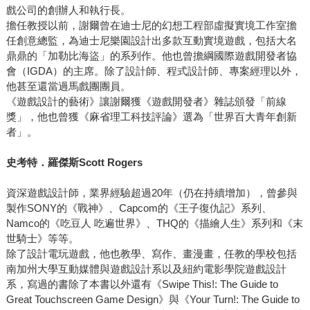
戲公司的創辦人和執行長。
擔任教授以前，謝爾曾在迪士尼的幻想工程部虛擬實境工作室擔
任創意總監，為迪士尼樂園設計出多款互動實境遊戲，包括大名
鼎鼎的「加勒比海盜」的系列作。他也曾擔綱國際遊戲開發者協
會（IGDA）的主席。除了設計師、程式設計師、專案經理以外，
他甚至還當過馬戲團團員。
《遊戲設計的藝術》讓謝爾獲《遊戲開發者》雜誌頒發「前線
獎」，他也曾獲《麻省理工科技評論》選為「世界百大青年創新
者」。
史考特．羅傑斯
Scott Rogers
資深遊戲設計師，業界經驗超過20年（仍在持續增加），曾參與
製作SONY的《戰神》、Capcom的《王子復仇記》系列、
Namco的《吃豆人 吃遍世界》、THQ的《描繪人生》系列和《末
世騎士》等等。
除了設計電玩遊戲，他也教學、寫作、畫漫畫，任教的學校包括
南加州大學互動媒體與遊戲設計系以及紐約電影學院遊戲設計
系，寫過的書除了本書以外還有《Swipe This!: The Guide to
Great Touchscreen Game Design》與《Your Turn!: The Guide to