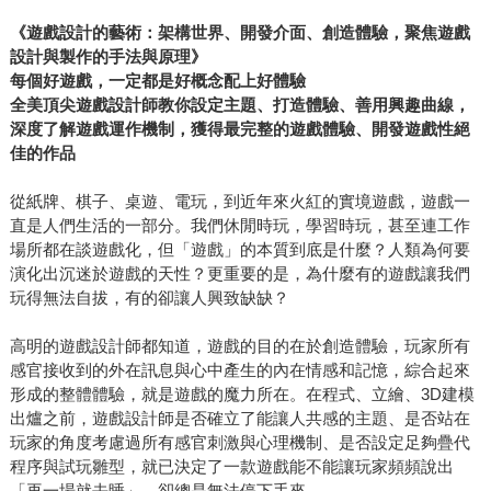
《遊戲設計的藝術：架構世界、開發介面、創造體驗，聚焦遊戲
設計與製作的手法與原理》
每個好遊戲，一定都是好概念配上好體驗
全美頂尖遊戲設計師教你設定主題、打造體驗、善用興趣曲線，
深度了解遊戲運作機制，獲得最完整的遊戲體驗、開發遊戲性絕
佳的作品
從紙牌、棋子、桌遊、電玩，到近年來火紅的實境遊戲，遊戲一
直是人們生活的一部分。我們休閒時玩，學習時玩，甚至連工作
場所都在談遊戲化，但「遊戲」的本質到底是什麼？人類為何要
演化出沉迷於遊戲的天性？更重要的是，為什麼有的遊戲讓我們
玩得無法自拔，有的卻讓人興致缺缺？
高明的遊戲設計師都知道，遊戲的目的在於創造體驗，玩家所有
感官接收到的外在訊息與心中產生的內在情感和記憶，綜合起來
形成的整體體驗，就是遊戲的魔力所在。在程式、立繪、3D建模
出爐之前，遊戲設計師是否確立了能讓人共感的主題、是否站在
玩家的角度考慮過所有感官刺激與心理機制、是否設定足夠疊代
程序與試玩雛型，就已決定了一款遊戲能不能讓玩家頻頻說出
「再一場就去睡」，卻總是無法停下手來。