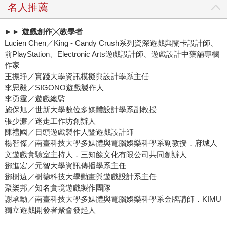
名人推薦
►►
遊戲創作╳教學者
Lucien Chen／King - Candy Crush系列資深遊戲與關卡設計師、
前PlayStation、Electronic Arts遊戲設計師、遊戲設計中藥舖專欄
作家
王振琤／實踐大學資訊模擬與設計學系主任
李思毅／SIGONO遊戲製作人
李勇霆／遊戲總監
施保旭／世新大學數位多媒體設計學系副教授
張少濂／迷走工作坊創辦人
陳禮國／日頭遊戲製作人暨遊戲設計師
楊智傑／南臺科技大學多媒體與電腦娛樂科學系副教授．府城人
文遊戲實驗室主持人．三知餘文化有限公司共同創辦人
鄧進宏／元智大學資訊傳播學系主任
鄧樹遠／樹德科技大學動畫與遊戲設計系主任
聚樂邦／知名實境遊戲製作團隊
謝承勳／南臺科技大學多媒體與電腦娛樂科學系金牌講師．KIMU
獨立遊戲開發者聚會發起人