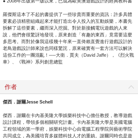
● 2008年出版第一版以來，已成為歐美澳遊戲設計的經典教科書
羅傑斯這本了不起的書提供了一些珍貴而重要的資訊：許多具體
要素必須精密組織起來才能打造出令人投入的互動娛樂，本書先
拆解了這些要素，繼而深入挖掘。對於新接觸電玩遊戲的人來
說，他們會很驚訝地發現，原來創造「有趣的東西」竟需要這麼
多思考。而對於像我這樣幾十年來一直倚賴直覺進行遊戲設計的
老鳥遊戲設計師來說也同樣驚詫，原來確實有一套方法可以解決
這份工作的一團混亂！──大衛．賈夫（David Jaffe），《烈火戰
車》、《戰神》系列創意總監
作者
傑西．謝爾
Jesse Schell
傑西．謝爾在卡內基美隆大學娛樂科技中心擔任教授，教導遊戲
設計課程，帶領多個相關研究計畫。卡內基美隆大學是美國電腦
工程領域的第一學府，娛樂科技中心由電腦工程學院與藝術學院
共同成立，為美國培育多媒體科技人才的重鎮。謝爾同時也是遊