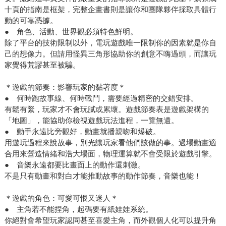
十頁的指南是框架，完整企畫書則是讓你和團隊夥伴採取具體行
動的可靠憑據。
● 角色、活動、世界觀必須特色鮮明。
除了平台的技術限制以外，電玩遊戲唯一限制你的因素就是你自
己的想像力。但請用怪異三角形協助你的創意不嗨過頭，而讓玩
家覺得荒謬甚至被騙。
＊遊戲的節奏：影響玩家的黏著度＊
● 何時跑故事線、何時戰鬥，需要經過精密的交錯安排。
有鬆有緊，玩家才不會玩膩或累壞。遊戲節奏表是遊戲架構的
「地圖」，能協助你檢視遊戲玩法進程，一覽無遺。
● 動手永遠比旁觀好，動畫就播親吻和爆破。
用遊玩過程來說故事，別光讓玩家看他們該做的事。過場動畫適
合用來營造情緒和浩大場面，物理運算就不會受限於遊戲引擎。
● 音樂永遠都要比畫面上的動作還刺激。
不是只有動畫和對白才能推動故事的動作節奏，音樂也能！
＊遊戲的角色：可愛可恨又迷人＊
● 主角若不能捏角，起碼要有紙娃娃系統。
你絕對會希望玩家認同甚至喜愛主角，而外觀個人化可以提升角