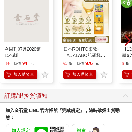
今周刊07月2026第
日本ROHTO樂敦-
【1
1546期
HADALABO肌研極潤
釀6入
金緻7重玻尿酸高效保
94
976
特價
元
65
折
特價
元
8
折
99
濕潤澤特濃精華乳液
140ml/金瓶(Premium
加入購物車
加入購物車
臉部肌膚護理乳霜,素
顏保養乾肌水凝乳)
訂購/退換貨須知
加入金石堂 LINE 官方帳號『完成綁定』，隨時掌握出貨動
態：