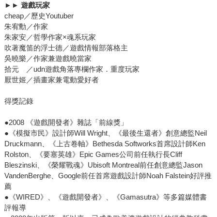
►►
遊戲玩家
cheap／歷史Youtuber
朱宥勳／作家
朱家安／哲學作家×魂系玩家
吹著魔笛的浮士德／遊戲情報部落格主
吳曉樂／作家兼遊戲曉當家
拾元 ／udn遊戲角落專欄作家．重度玩家
厭世姬／插畫家兼電動愛好者
得獎記錄
●2008 《遊戲開發者》雜誌「前線獎」
●《模擬市民》設計師Will Wright、《最後生還者》創意總監Neil
Druckmann、《上古卷軸》Bethesda Softworks首席設計師Ken
Rolston、《要塞英雄》Epic Games公司前任執行長Cliff
Bleszinski、《榮耀戰魂》Ubisoft Montreal前任創意總監Jason
VandenBerghe、Google前任首席遊戲設計師Noah Falstein好評推
薦
●《WIRED》、《遊戲開發者》、《Gamasutra》等多篇媒體書
評報導