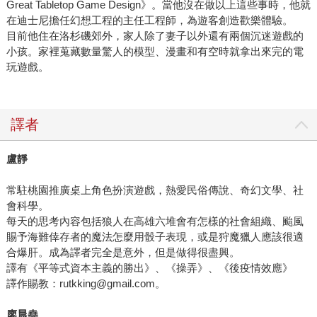
Great Tabletop Game Design》。當他沒在做以上這些事時，他就
在迪士尼擔任幻想工程的主任工程師，為遊客創造歡樂體驗。
目前他住在洛杉磯郊外，家人除了妻子以外還有兩個沉迷遊戲的
小孩。家裡蒐藏數量驚人的模型、漫畫和有空時就拿出來完的電
玩遊戲。
譯者
盧靜
常駐桃園推廣桌上角色扮演遊戲，熱愛民俗傳說、奇幻文學、社
會科學。
每天的思考內容包括狼人在高雄六堆會有怎樣的社會組織、颱風
賜予海難倖存者的魔法怎麼用骰子表現，或是狩魔獵人應該很適
合爆肝。成為譯者完全是意外，但是做得很盡興。
譯有《平等式資本主義的勝出》、《操弄》、《後疫情效應》
譯作賜教：
rutkking@gmail.com
。
廖晨堯