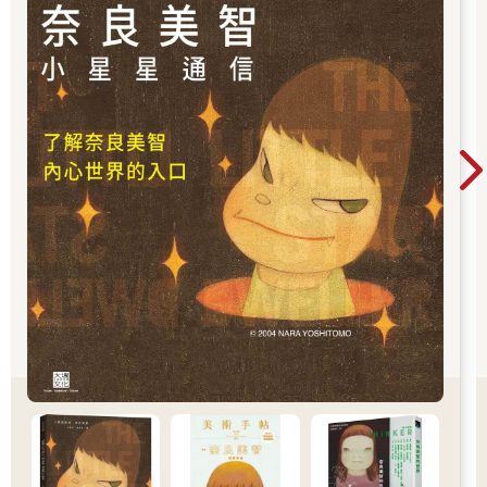
「因為善祥出生了。」
這孩子，似乎是天才……
善祥從嬰兒時期就很難帶。才過幾個月，周美淑就決定當個
全職媽媽，專心照顧他。她對照顧小孩所知不多，以往也缺乏興
趣。於是她閱讀了幾本育兒書，但大部分的時間仍照以前的習
慣，看《華爾街日報》和《經濟學人》。她住在洛杉磯南方橙郡
的安娜翰（Anaheim），房子周圍的環境非常安靜，所以她閱讀
時總是唸出聲來。她就像對待大人般跟孩子說話，因為她實在不
知道要怎麼跟這個三個月大的嬰兒溝通，而且針對剛剛唸給兒子
聽的內容，她還會說出自己的感想。
她幾乎整天都抱著他，因為一放下他就會嚴重抗議。她不停
跟他說話，向他描述自己所有的行為，例如：按下廚房的微波爐
時，她就告訴他螢幕上顯示的秒數。當時小善祥才幾個月大，想
必是睜大眼睛，豎起耳朵。急著吸收這一切，而且不久之後，他
便頭一次讓周遭的成人大感驚奇。至少，這是他母親記憶中的版
本。
對於童年初期的事，他真的不太記得，大概是因為「幾歲就