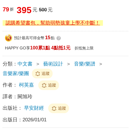
395
79
折
元
500
元
認購希望書包，幫助弱勢孩童上學不中斷！
15
預計最高可得金幣
點
?
100累1點 4點抵1元
HAPPY GO享
折抵無上限
分類：
中文書
＞
藝術設計
＞
音樂/樂譜
＞
音樂家/樂團
追蹤
作者：
柯英嘉
追蹤
譯者：
闕旭玲
出版社：
早安財經
追蹤
出版日：
2026/01/01