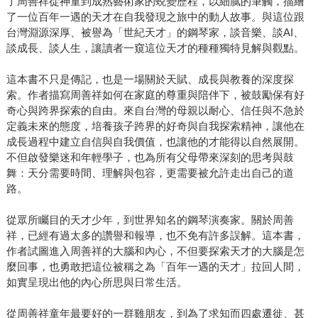
了周善祥從神童到成熟藝術家的蛻變歷程，以細膩的筆觸，描繪
了一位百年一遇的天才在自我發現之旅中的動人故事。與這位跟
台灣淵源深厚、被譽為「世紀天才」的鋼琴家，談音樂、談AI、
談成長、談人生，讓讀者一窺這位天才的種種獨特見解與觀點。
這本書不只是傳記，也是一場關於天賦、成長與教養的深度探
索。作者描寫周善祥如何在家庭的尊重與陪伴下，被鼓勵保有好
奇心與跨界探索的自由。來自台灣的母親以耐心、信任與不急於
定義未來的態度，培養孩子跨界的好奇與自我探索精神，讓他在
成長過程中建立自信與自我價值，也讓他的才能得以自然展開。
不但啟發樂迷和年輕學子，也為所有父母帶來深刻的思考與鼓
舞：天分需要時間、理解與包容，更需要被允許走出自己的道
路。
從眾所矚目的天才少年，到世界知名的鋼琴演奏家。關於周善
祥，已經有過太多的讚譽和報導，也不免有許多誤解。這本書，
作者試圖進入周善祥的大腦和內心，不但要探索天才的大腦是怎
麼回事，也勇敢把這位被稱之為「百年一遇的天才」拉回人間，
如實呈現出他的內心所思與日常生活。
從周善祥童年最要好的一群雞朋友，到為了求知而四處遷徙、甚