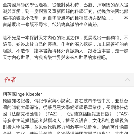
至跨國拜師的學習過程。從他對莫札特、巴赫、拜爾德的深入追
溯與喜愛，到一度擱置又重新回歸的科學研究。從挽救法國北部
偏鄉的破敗小教堂，到自學管風琴的種種波折與歷險……——本
書鋪展出一條既不尋常、卻始終真誠的生命軌跡。
這不光是一本探討天才內心的細膩之作，更展現出一個獨特、不
隨俗、始終忠於自己的靈魂。作者的深入挖掘，加上周善祥的的
坦誠、不造作，讓本書顯得格外真誠動人。跟著這本書，走一趟
天才內心世界、古典音樂世界與未來AI世界的旅程吧。
作者
柯英嘉Inge Kloepfer
德國知名記者、傳記作家與小說家。曾在波昂學習中文，並赴台
灣的師範大學深造。從慕尼黑大學經濟學系畢業後，長期擔任德
國《法蘭克福匯報》（FAZ）、《法蘭克福匯報週日版》（FAS）
等多家主流媒體記者與撰稿人，擅長以語言、文化和社會學視角
剖析人物故事，並以敏銳觀察力和敘事手法聞名。她的著作涵蓋
金融、文化、傳記等領域，多次榮獲德國媒體獎項肯定，其中包