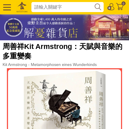
0
周善祥Kit Armstrong：天賦與音樂的
多重變奏
Kit Armstrong - Metamorphosen eines Wunderkinds