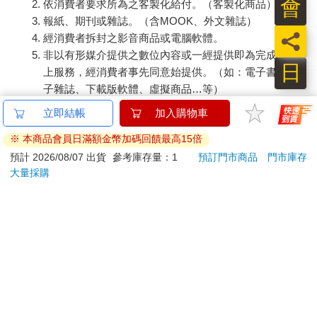
會
依消費者要求所為之客製化給付。（客製化商品）
也因此，善祥至今沒有高中文憑。接著母親一方面安排他到加州
報紙、期刊或雜誌。（含MOOK、外文雜誌）
州立大學（California State University）繼續進修自然科學方面的
員
經消費者拆封之影音商品或電腦軟體。
課程，一方面也開始尋找更適合他的大學。
非以有形媒介提供之數位內容或一經提供即為完成之線
日
默寫出莫扎特降E大調第一號交響曲
上服務，經消費者事先同意始提供。（如：電子書、電
子雜誌、下載版軟體、虛擬商品…等）
讓情況變得更複雜的是，善祥的興趣不僅止於自然科學，對
已拆封之個人衛生用品。（如：內衣褲、刮鬍刀、除毛
立即結帳
加入購物車
音樂也越來越有興趣。五歲時，他在自己那套百科全書裡看到幾
刀…等）
頁內容，是介紹音樂記譜法與基本和聲學規則的。於是他根據這
※ 本商品會員日滿額金幣加碼回饋最高15倍
若非上列種類商品，均享有到貨7天的猶豫期（含例假
些學到的規則，開始寫出旋律。而且他發現讀樂譜很有趣，尤其
日）。
預計 2026/08/07 出貨
參考庫存量：1
預訂門市商品
門市庫存
是莫札特的交響曲，令他為之著迷。但當時他只是讀譜，並不知
大量採購
辦理退換貨時，商品（組合商品恕無法接受單獨退貨）必須
道聽起來是什麼樣。顯然，吸引他的只是音符所組成的結構。
是您收到商品時的原始狀態（包含商品本體、配件、贈品、
保證書、所有附隨資料文件及原廠內外包裝…等），請勿直
這些事情他自己其實不太記得了。不過從他兒時的五線譜筆
接使用原廠包裝寄送，或於原廠包裝上黏貼紙張或書寫文
記本裡，可以看到他當時感興趣的事物；他把自己的想法寫在紙
字。
上，之後母親小心的保存下來。他最早的一批短曲寫於一九九七
年四月，但是沒過多久，他的作品就變得越來越複雜。
退回商品若無法回復原狀，將請您負擔回復原狀所需費用，
嚴重時將影響您的退貨權益。
才五歲，善祥就已經有能力辨識出樂譜中的模式和結構，而
且有辦法仿效其規則，創造出新的形式和結構，在其中編織出旋