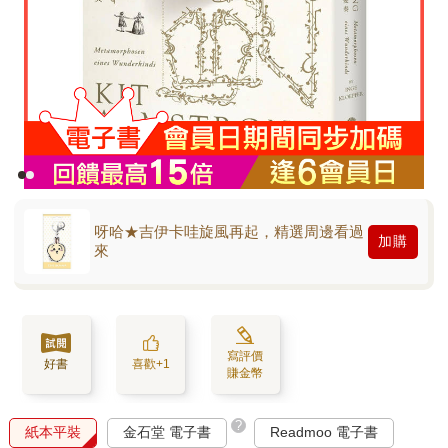
呀哈★吉伊卡哇旋風再起，精選周邊看過
加購
來
寫評價
好書
喜歡+1
賺金幣
?
紙本平裝
金石堂 電子書
Readmoo 電子書