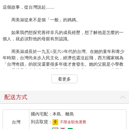
這個故事，從台灣說起……
周美淑從來不是個「一般」的媽媽。
如果我們想探究善祥非凡的成長經歷，想了解他是怎麼的一
個人，就必須對他的母親有所認識。
周美淑成長於一九五○至六○年代的台灣。在她的童年和青少
年時期，台灣尚未步入民主化，經濟也還沒起飛，西方國家稱為
「台灣奇蹟」的狀況還要很多年後才會發生。她的父親是小學教
師，母親是家庭主婦，家裡還經營一家商店。在當時，一份工作
是養活不了八口之家的。
看更多
周美淑渴望出國留學，理想狀況當然是去美國，這是當時許
多台灣年輕人的夢想。這些年輕人非常用功，立志考上台灣的頂
配送方式
尖大學，希望藉此為跳板，前往嚮往的美國。
國內宅配：本島、離島
她考上台灣一流的清華大學，這所學校至今仍以自然科學和
科技研究為教學重點。她在清華化學系取得了學士學位。當年同
到店取貨：
台灣
不限金額免運費
學記得她非常機智風趣，平時對功課並不特別認真，卻永遠名列