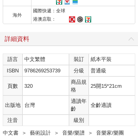
前茅。後來她拿到了留學美國的獎學金，於是在二十二歲時收拾
國際快遞：全球
起行囊，飛往紐約。
海外
港澳店取：
如果一切按照原訂計畫，她大概會繼續專注於自然科學，在
美國取得化學碩士。但計畫總趕不上變化。因為需要錢，她開始
詳細資料
打工，而且很快就發現，起薪最高的並非擁有理工學位的人，而
是選擇拿管理學位的。
語言
中文繁體
裝訂
紙本平裝
很快地，她就不再考慮化學碩士了。她轉換專業方向，進入
紐約大學修了統計學與作業研究的課程，取得學士學位後，接著
ISBN
9786269253739
分級
普通級
攻讀企業管理碩士。夜裡她挑燈苦讀，白天則在一家基金與資產
管理顧問公司工作，負責以數學為基礎、評估並分析投資決策分
商品規
頁數
320
25開15*21cm
析。
格
她一直鍾愛數學，而數學也也讓她在華爾街更上一層樓，進
適讀年
出版地
台灣
全齡適讀
入了高盛集團。她的工作依舊是負責開發可輔助投資的數學工具
齡
和模型，並以此為基礎來進行投資決策分析。她在該公司工作了
注音
級別
許多年。
中文書
＞
藝術設計
＞
音樂/樂譜
＞
音樂家/樂團
一九八二年，身為台灣人，又是女性，能進入以男性為主的