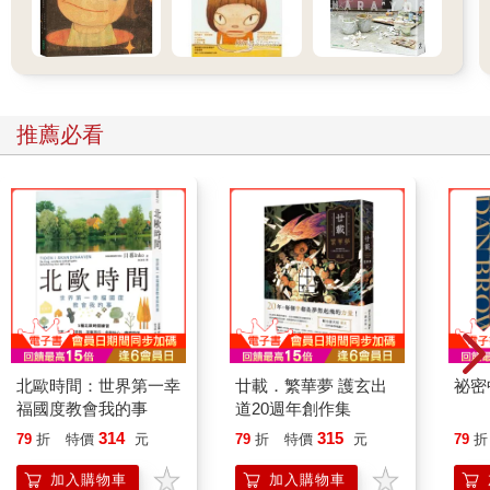
會什麼」這種問題對他來說並不重要。周美淑同樣沒有把這些事
情放在心上，她不在乎這個早慧的兒子什麼時候具備了哪些能
力。此外，也因為沒有經驗，她無從發現善祥這麼小就會說話其
實異乎尋常。她還以為這樣就是「正常」。
推薦必看
善祥十五個月大時，周美淑才第一次感到詫異，雖然只是一
點點。那回她一如往常跟兒子坐在地毯上玩，母子數著蘋果和橘
子有幾個。當時善祥早就會說話了。玩到一半，她突然發現兒子
不只會數，還會運用加法，沒過多久，甚至還會運用減法。但那
一刻她並沒有真正意識到：就善祥的年齡而言，這實在很不尋
常。
第一個察覺有異的是周美淑的父親。身為教育工作者，他約
略曉得幼兒到什麼年紀應該會陸續有加、減、乘、除的算術能
力。他決定為十五個月大的孫子進行一次測驗，隨即驚訝的發
現，這孩子竟已掌握了簡單算術的基本規則。
北歐時間：世界第一幸
廿載．繁華夢 護玄出
祕密
福國度教會我的事
道20週年創作集
大概就是從這一刻起，大家開始注意到小善祥所締造一項又
314
315
79
折
特價
元
79
折
特價
元
79
折
一項的成長紀錄。數學很可能是他的天賦所在：不到兩歲，他已
經完全能駕馭算術的四則運算，而且不限於一到一百而已。就在
加入購物車
加入購物車