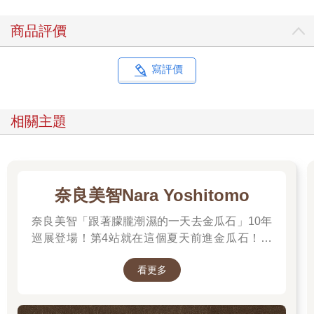
華爾街重量級投資銀行工作，在當時的環境下的確令人驚嘆不
已。她的薪水很高，卻非常節儉。「我是個很有企圖心的職業女
商品評價
性。」她回憶道，至少當時是如此。但幾年後她就發現，在華爾
街晉升到重要職位的女性絕大多數沒有小孩。她眼看著這些出色
的女性一早鑽進華爾街一棟棟高樓的旋轉門，直到天黑之後許
寫評價
久，才又拖著疲憊的身軀走出旋轉門。這正是她自己的寫照，於
是她決定離開金融界，趕緊生小孩，免得再拖下去就來不及了。
相關主題
根據她的說法，之前她從未想過要成家或成為母親，也當然
沒想過這些事意味著什麼。但三十五歲那年，這一點有了變化。
她決定徹底改變自己的人生。這個時機似乎恰到好處。此外，她
想讓孩子遠離紐約，在加州出生。因為她的一些家人──主要是她
的一個姊妹──住在洛杉磯南方。
奈良美智Nara Yoshitomo
奈良美智「跟著朦朧潮濕的一天去金瓜石」10年
當然，她離開華爾街還懷抱著更遠大的抱負。她已經存夠了
錢，打算找一所大學，完成她在紐約時其實已開始、卻未能完成
巡展登場！第4站就在這個夏天前進金瓜石！展
的博士學位。她對這一切──孩子以及博士論文──充滿期待，兩
期2025.6.28 – 2025.9.28，前往看展前先來回顧
者一定能完美並存。懷著這個想法，她在加州重返校園，只可惜
看更多
他的作品吧～
時間不長：