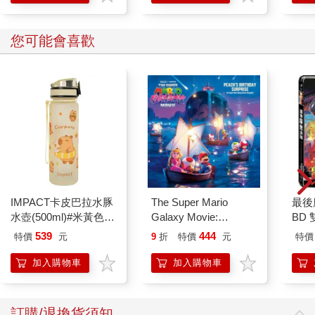
這段時間，他還要求母親教他看懂時鐘。
於是她簡單解釋給他聽：長針指著１代表五分鐘，指著２代
您可能會喜歡
表十分鐘。善祥一聽，就自動把鐘面上的數字都乘以五，於是得
出了每個數字代表的分鐘數。接著她又教他「小時」怎麼看。善
祥學會了看時間，但這麼一來後果嚴重。夜裡媽媽累到不行，想
睡覺了，精力充沛的兒子卻總說得她啞口無言。在「時間」這件
事情上，你再也騙不了他。「現在還不到一點半，」他理直氣壯
的說。母親只好繼續奉陪。
還不到三歲，小善祥已經會閱讀文字。有一次他們開車去參
加親子學習聚會，經過公車站，剛好遇到紅燈，周美淑正打算煞
車。善祥卻突然指著路旁的交通標誌，激動的大喊：「繼續開！
IMPACT卡皮巴拉水豚
The Super Mario
最後
這裡『禁止臨時停車』！」她這才驚訝的發現，原來小善祥不僅
水壺(500ml)#米黃色
Galaxy Movie:
BD
會發音，還已經懂得那些字的意思。
IM00B18YL
Peach`s Birthday
539
444
特價
元
9
折
特價
元
特價
Surprise: The Super
五歲，善祥已學會所有的高中數學，這一方面歸功於母親的
Mario Galaxy Movie
加入購物車
加入購物車
有問必答，另一方面則要感謝史丹福大學專為善祥這樣的孩子所
Storybook
設立的「資優青少年教育方案」。善祥對玩具幾乎未曾顯露出什
麼興趣，只有家裡那套軌道火車除外。年幼的他極度渴望能學習
訂購/退換貨須知
並閱讀所有能接觸到的讀物。或者該說，他母親所能提供的讀