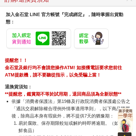
物。周美淑盡力為兒子張羅書籍，最後還給了他一套百科全書，
讓他盡情閱讀。她和善祥談化學和各種自然科學，當然也一再談
加入金石堂 LINE 官方帳號『完成綁定』，隨時掌握出貨動
到她最鍾情的領域：數學。照顧兒子已經成了她的全職工作。
態：
這麼特殊的一個孩子，潛力無窮，一心只想不斷求知，但到
底該怎麼滿足這個求知若渴的心靈？
以善祥的狀況，導致了一種非常特殊的就學安排，這同時也
解釋了他母親為什麼幾乎沒時間做其他任何事。一開始，他每天
提醒您！！
去幼兒園幾小時，然後去小學，那裡會有老師一對一指導他六年
金石堂及銀行均不會請您操作ATM! 如接獲電話要求您前往
級的課程。不過，這樣的情況只持續了一年。
ATM提款機，請不要聽從指示，以免受騙上當！
六歲時，他每天去小學上短短幾個小時，接著母親開車送他
退換貨須知：
去初中上課。到了八歲，他半個上午在小學上課，然後去高中待
**提醒您，鑑賞期不等於試用期，退回商品須為全新狀態**
到下午三點。接著又趕到橙郡藝術學校（Orange County School
依據「消費者保護法」第19條及行政院消費者保護處公告之
of the Arts）上課到下午五點。其餘時間，母親還會替他安排私人
「通訊交易解除權合理例外情事適用準則」，以下商品購買
鋼琴課、芭蕾課、繪畫課──看他當時想學什麼。
後，除商品本身有瑕疵外，將不提供7天的猶豫期：
易於腐敗、保存期限較短或解約時即將逾期。（如：生
九歲時，他已經完成高中所有的數理課程，不再去上學。他
鮮食品）
也曾嘗試修一門英語文學的課，但完全不及格，於是沒再繼續。