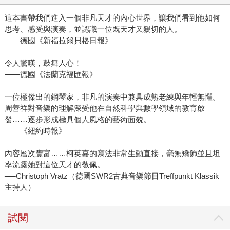
這本書帶我們進入一個非凡天才的內心世界，讓我們看到他如何
思考、感受與演奏，並認識一位既天才又親切的人。
——德國《新福拉爾貝格日報》
令人驚嘆，鼓舞人心！
——德國《法蘭克福匯報》
一位極傑出的鋼琴家，非凡的演奏中兼具成熟老練與年輕無懼。
周善祥對音樂的理解深受他在自然科學與數學領域的教育啟
發……逐步形成極具個人風格的藝術面貌。
——《紐約時報》
內容層次豐富……柯英嘉的寫法非常生動直接，毫無矯飾並且坦
率流露她對這位天才的敬佩。
──Christoph Vratz（德國SWR2古典音樂節目Treffpunkt Klassik
主持人）
試閱