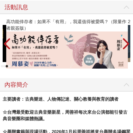
活動訊息
高功能倖存者：如果不「有用」，我還值得被愛嗎？（限量作
2
者親簽版）
內容簡介
主要讀者：古典樂迷、人物傳記迷、關心教養與教育的讀者
☆台灣最受歡迎古典音樂新星，周善祥每次來台公演都能引發古
典音樂圈和媒體熱議。
☆舉辦書籍與現場活動，2026年1月起周善祥將來台舉辦多場鋼琴