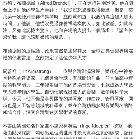
雷德．布蘭德爾（Alfred Brendel），正在進行告別巡演。他在舞
台上提到他的學生周善祥：「我從沒想過要栽培後進，但是，當
我第一次聽到善祥彈鋼琴時，立刻就知道：我必須為這個人騰出
時間。」他說，他從沒見過像善祥這樣的人，如此敏感、如此專
注，又如此記憶力驚人。他向在場的人提出一個請求：「請各位
幫忙我，讓他遠離媒體的魔爪。」
布蘭德爾的這席話，效果當然是適得其反。全球古典音樂界與媒
體的偵測雷達，立刻鎖定了這位少年天才……
周善祥（Kit Armstrong），一位與台灣淵源深厚、樂迷心中神祕
且特殊的音樂家。九個月會說話，五歲開始作曲，並具備高中程
度的數學能力，三年後舉辦了他的首場音樂會，七歲成為大學數
學系最年輕的學生。自幼便展現出驚人的音樂、數學與科學天
賦。今天，他不僅是享譽國際的鋼琴家、作曲家、管風琴家，同
時也是人工智慧領域的科學家，並在台灣積極參與音樂與AI的跨
領域合作，深受台灣樂迷與學術界的喜愛。
本書由德國知名作家兼小說家柯英嘉（Inge Kloepfer）撰寫，她
藉由貼身採訪，勾勒出這位曠世天才最真實與生動的樣貌，記錄