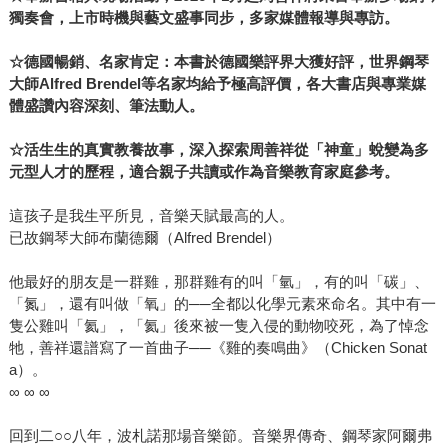
獨奏會，上市時機與藝文盛事同步，多家媒體報導與專訪。
☆德國暢銷、名家肯定：本書於德國樂評界大獲好評，世界鋼琴
大師Alfred Brendel等名家均給予極高評價，各大書店與專業媒
體盛讚內容深刻、筆法動人。
☆活生生的真實教養故事，深入探索周善祥從「神童」蛻變為多
元型人才的歷程，適合親子共讀或作為音樂教育家庭參考。
這孩子是我生平所見，音樂天賦最高的人。
已故鋼琴大師布蘭德爾（Alfred Brendel）
他最好的朋友是一群雞，那群雞有的叫「氫」，有的叫「碳」、
「氮」，還有叫做「氧」的──全都以化學元素來命名。其中有一
隻公雞叫「氦」，「氦」後來被一隻入侵的動物咬死，為了悼念
牠，善祥還譜寫了一首曲子──《雞的奏鳴曲》（Chicken Sonat
a）。
∞ ∞ ∞
回到二○○八年，波札諾那場音樂節。音樂界傳奇、鋼琴家阿爾弗