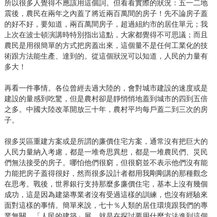
所以很多人覺得不應該用這個詞。但看看實際的狀況：五一二地
震後，農民在兩年之內蓋了將近兩百萬間的房子！先不論房子蓋
的好不好，要知道，兩百萬間房子，超過紐約市的居住單元；我
上次在波士頓演講時特別指出這點，大家都覺得不可思議；而且
農民是用很簡單的方式把房蓋出來，這個量不是任何工業化的技
術跟方法能生產、達到的。從這個狀況可以知道，人民的力量有
多大！
再看一件事情。各位曾經去過大陸的，會對城市建設的速度或是
建設的量感到吃驚，但是農村卻是靜悄悄地蓋到城市的四到五倍
之多。中國大陸改革開放三十年，農村平均每戶蓋二到三次的房
子。
很多災區重建方案或是所謂的廉價住宅方案，通常沒有把巨大的
人民力量納入考慮，都是一堆奇思異想，都是一堆農民們、災民
們無法接受的房子。哪怕他們很窮，但很窮並不表示他們沒有能
力能把房子蓋得很好，然而很多設計者都用我剛剛講的那種觀念
在思考。戰後，世界銀行支持那麼多廉價住宅，基本上沒有幾個
成功，這是因為建築專業者沒有受過這樣的訓練，也沒有經驗來
面對這樣的事情。簡單來說，七十％人類的居住環境跟我們的專
業無關。「人民的建築」展，就是在探討要用什麼方法進到這個