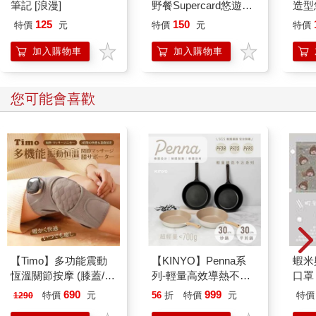
筆記 [浪漫]
野餐Supercard悠遊卡-
造型悠
辣椒醬熊【受託代銷】
託代
125
150
特價
元
特價
元
特價
加入購物車
加入購物車
您可能會喜歡
【Timo】多功能震動
【KINYO】Penna系
蝦米
恆溫關節按摩 (膝蓋/
列-輕量高效導熱不沾
口罩
肩/手肘通用) 無線充電
平煎鍋30cm
690
999
特價
元
56
折
特價
元
特價
1290
加熱護膝 智能震動護