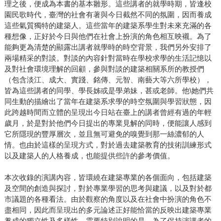
理之後，便成為本書的基本雛形。這些講者的就學時期，皆逢校
園民歌時代，臺灣的社會有著與今日截然不同的氛圍，因而養成
這些氣質獨特的建築人。這些當年的建築系學生對未來充滿的各
種想像，正好於今日與他們在社會上扮演的角色相互映襯。為了
能夠更為清楚的顯露出講者就學時的時空背景，我們另外安排了
兩場精采的對談。對談的內容針對當時在學校求學的生活記憶以
及對社會環境理解的回顧，參與對談的建築相關系所的教授們
（包含淡江、成大、實踐、銘傳、元智、南藝大等六所學校），
皆為這些講者的同學、學長姊或是學弟妹，甚或老師。他\她們共
同生動的描繪出了當年在建築系求學的時空氛圍與學習狀態，因
此跨越時間而立體的呈現出今日站在臺上的講者曾經有過的年輕
歲月，於是對於他們今日提出的專業見解的同時，便能讓人感到
它所隱現的豐厚層次，並且無可避免的嗅覺到那一絲濃郁的人
情。也由於這樣的呈現方式，對於過去建築教育的技術訓練形式
以及建築人的人格養成，也能提供些許的參考價值。
本次收錄的演講內容，皆環繞在建築專業的各個面向，包括建築
及空間的創造與探討，對於專業學習的思考與建議，以及對於都
市議題的各種看法。由於觀察的角度以及在社會中扮演的角色不
盡相同，因此而呈現出的多元論述正好能恰當的反映出建築專業
養成的獨立性及多樣性。需要特別說明的是，為了保持演講者的