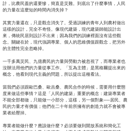
計，比農民蓋的還要慘，簡直是災難。到底出了什麼事情，人民
的力量在這麼短的時間內消失掉？
其實力量還在，只是觀念消失了。受過訓練的青年人到農村做出
這樣的設計，完全不奇怪。像現代建築，現代建築師能設計出
來，傳統民居則設計不出來；因為我們的訓練裡面沒有這些觀
念。關鍵在於，現代強調專業、個人的思維價值跟觀念，把另外
的主體性完全忽略掉。
一千多萬災民、九億農民的力量與勞動力被忽視了，而專業者也
沒辦法用他們的力量從事工作。「互為主體」是黑格爾提出來的
概念，他看到現代主義的問題，所以提出這種看法。
當我們必須跟歐巴桑、歐吉桑、農民合作的時候，需要用什麼態
度來做這些事情？這是「人民的建築」重要的概念：建築專業者
不能全部都做，只能做一小部分，這樣，另一個對象──居民、農
民的力量才有價值；他們在二十年前所擁有的創造力就不會被專
業者給壓掉。
專業者能做什麼？應該做什麼？必須要做到開放系統和簡化工