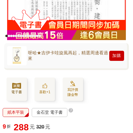
呀哈★吉伊卡哇旋風再起，精選周邊看過
加購
來
寫評價
電子書
喜歡+1
賺金幣
?
紙本平裝
金石堂 電子書
288
9
折
元
320
元