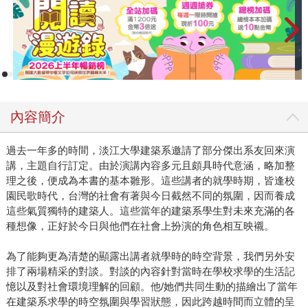
內容簡介
過去一年多的時間，淡江大學建築系邀請了部分傑出系友回來演
講，主題自行訂定。由於演講內容多元且頗具時代意涵，略加整
理之後，便成為本書的基本雛形。這些講者的就學時期，皆逢校
園民歌時代，台灣的社會有著與今日截然不同的氛圍，因而養成
這些氣質獨特的建築人。這些當年的建築系學生對未來充滿的各
種想像，正好於今日與他們在社會上扮演的角色相互映襯。
為了能夠更為清楚的顯露出講者就學時的時空背景，我們另外安
排了兩場精采的對談。對談的內容針對當時在學校求學的生活記
憶以及對社會環境理解的回顧。他/她們共同生動的描繪出了當年
在建築系求學的時空氛圍與學習狀態，因此跨越時間而立體的呈