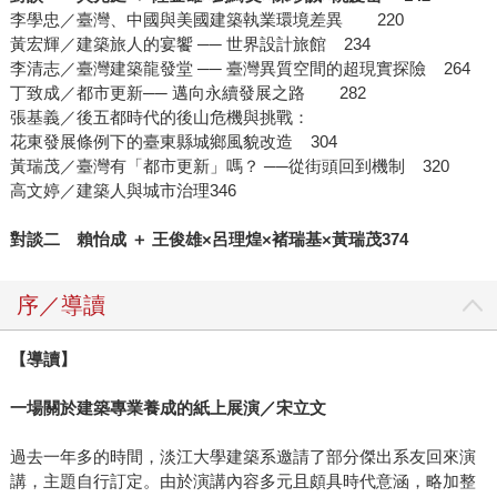
李學忠／臺灣、中國與美國建築執業環境差異 220
黃宏輝／建築旅人的宴饗 ── 世界設計旅館 234
李清志／臺灣建築龍發堂 ── 臺灣異質空間的超現實探險 264
丁致成／都市更新── 邁向永續發展之路 282
張基義／後五都時代的後山危機與挑戰：
花東發展條例下的臺東縣城鄉風貌改造 304
黃瑞茂／臺灣有「都市更新」嗎？ ──從街頭回到機制 320
高文婷／建築人與城市治理346
對談二 賴怡成 ＋ 王俊雄×呂理煌×褚瑞基×黃瑞茂374
序／導讀
【導讀】
一場關於建築專業養成的紙上展演／宋立文
過去一年多的時間，淡江大學建築系邀請了部分傑出系友回來演
講，主題自行訂定。由於演講內容多元且頗具時代意涵，略加整