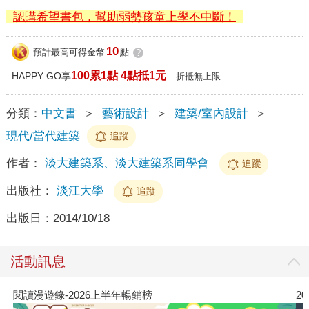
認購希望書包，幫助弱勢孩童上學不中斷！
10
預計最高可得金幣
點
?
100累1點 4點抵1元
HAPPY GO享
折抵無上限
分類：
中文書
＞
藝術設計
＞
建築/室內設計
＞
現代/當代建築
追蹤
作者：
淡大建築系、淡大建築系同學會
追蹤
出版社：
淡江大學
追蹤
出版日：
2014/10/18
活動訊息
閱讀漫遊錄-2026上半年暢銷榜
2