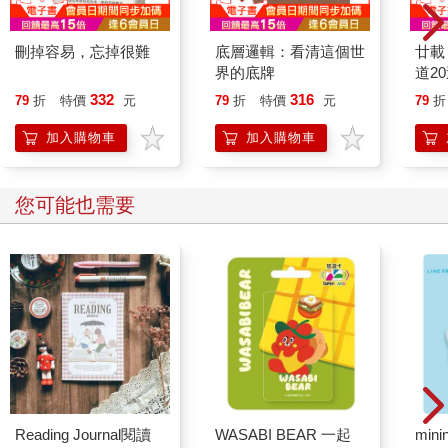
刪掉容易，忘掉很難
底層邏輯：看清這個世
廿載
界的底牌
道2
332
316
79
折
特價
元
79
折
特價
元
79
折
加入購物車
加入購物車
您可能也需要
Reading Journal閱讀
WASABI BEAR 一起
mini