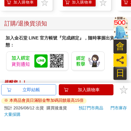
膝熱敷 【單入組】
加入購物車
加入購物車
訂購/退換貨須知
加入金石堂 LINE 官方帳號『完成綁定』，隨時掌握出貨動
會
態：
員
日
提醒您！！
金石堂及銀行均不會請您操作ATM! 如接獲電話要求您前往
立即結帳
加入購物車
ATM提款機，請不要聽從指示，以免受騙上當！
※ 本商品會員日滿額金幣加碼回饋最高15倍
退換貨須知：
預計 2026/08/12 出貨
購買後進貨
預訂門市商品
門市庫存
大量採購
**提醒您，鑑賞期不等於試用期，退回商品須為全新狀態**
依據「消費者保護法」第19條及行政院消費者保護處公告之
「通訊交易解除權合理例外情事適用準則」，以下商品購買