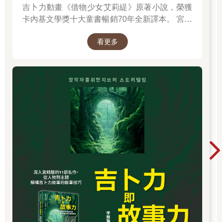
吉卜力動畫《借物少女艾莉緹》原著小說，榮獲
卡內基文學獎十大童書暢銷70年全新譯本。 宮崎
駿多年前接受專訪時曾說：「我們都跟小小人一
看更多
樣，過著不穩定的生活……我們是借住在這個世
界上。」