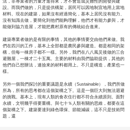
法，非專業者的力量才進得來，才不會造成災難性的開發與建
設。而我們做的，只是提供構架，居民可以因地制宜地用上當地
材料。現在的建築，如果沒有經過簡化，基本上居民沒有能力、
沒有知識去做，要簡化到他們能夠理解，他們才有能力參與，才
能做到協力造屋，才能把農村原有的傳統結合進來。
建築專業者做的是有限的事情，其他的事情要交由他們來做。我
們在四川的工作，基本上全部都是農民參與建造。都是相同的架
構，但每一棟房子都不一樣。另外，我們在八八風災後做的三合
避難屋，一棟才二十五萬。主要的材料由我們協助提供，其他的
他們自己想辦法，連撿來的材料都用上。不只是構造，產業也一
樣。
另外一個我們探討的重要議題是永續（Sustainable），我們所做
所為，所有的思考都在這個架構之下。這是一個巨大到無法迴避
的挑戰。基本上，現有人類的食衣住行都不符合永續原則。面對
永續，文明幾乎得要重構。與七十％人類有關的思維，都要在這
個架構之下。建築要達到綠色環保、節能減碳，這不只是技術問
題，還