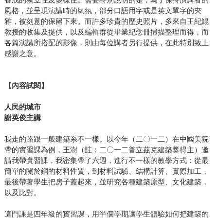
風格，並呈現演講時的氣氛，部分口語用字或是英文單字的夾
雜，被刻意的保留下來。而許多珍貴的歷史照片，多來自王紀鯤
教授的收集及提供，以及編輯群從畢業紀念冊掃描整理而得，而
各篇演講所搭配的影像，則由每位講者另行提供，在此特別致上
感謝之意。
【內容試閱】
人民的城市
謝英俊主講
我走的路跟一般建築系不一樣。以今年（二〇一二）在中國美院
帶的實習課為例，王澍（註：二〇一二普立茲克建築獎得主）邀
請我帶實習課，我密集帶了六週，進行不一樣的教學方式：從最
簡單的關於鋼的材料性質，到材料試驗、結構計算、實際加工，
最後帶著學生把房子蓋起來，並研究各種建築原型、文化建築，
以及比對。
這門課是四年級的實習課，用半個學期讓學生體驗如何把建築的