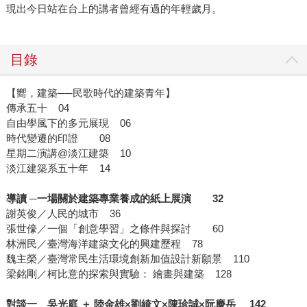
現出今日站在台上的講者曾經有過的年輕歲月。
目錄
【嚮，建築──民歌時代的建築青年】
傳承五十 04
自由學風下的多元展現 06
時代變遷的印證 08
星期二演講@淡江建築 10
淡江建築系五十年 14
導讀 ─一場關於建築專業養成的紙上展演 32
謝英俊／人民的城市 36
張世儫／一個「創意學習」之條件與探討 60
林洲民／臺灣海洋建築文化的興建歷程 78
魏主榮／臺灣常民生活環境創新加值設計新願景 110
梁銘剛／柯比意的探索與實驗： 繪畫與建築 128
對談一 吳光庭 ＋ 陸金雄×劉綺文×陳珍誠×阮慶岳 142