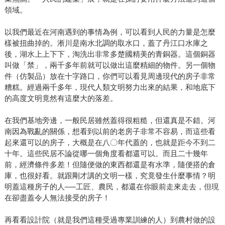
領域。
以我們最近在河南遇到的事情為例，可以看到人民的力量是怎麼
樣被扭曲掉的。淅川是南水北調的取水口，蓋了丹江口水庫之
後，湖水上上下下，淘洗出非常多楚國精美的青銅器。這個銅器
叫做「禁」，兩千多年前就可以做出這麼精細的物件。另一個物
件（仿製品）放在十字路口，你們可以看見周邊現代的房子非常
糟糕。經過兩千多年，現代人類文明努力出來的結果，和地底下
的高度文明竟然有這麼大的落差。
在我們基地旁邊，一般民居雖然蓋得很粗糙，但還真是不錯。河
南因為戰亂的關係，想看到以前的老房子非常不容易，而這些看
起來還可以的房子，大概是在八〇年代蓋的，也就是距今不到二
十年。這些民居不論從哪一個角度看都還可以。而且二十幾年
前，經濟條件多差！但隨便做的東西都還是有水準，隨便搭的倉
庫，也很好看。就跟剛才講的文明一樣，究竟發生什麼事情？明
明蓋這種房子的人──工匠、農民，都還在你眼前走來走去，但現
在卻盡蓋令人無法接受的房子！
再看看設計院（就是我們這種受過專業訓練的人）到農村做的設