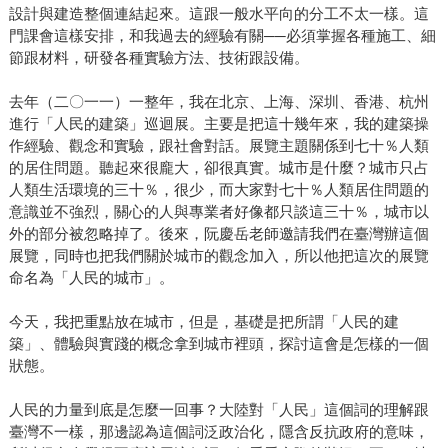
設計與建造整個連結起來。這跟一般水平向的分工不太一樣。這
門課會這樣安排，和我過去的經驗有關──必須掌握各種施工、細
節跟材料，研發各種實驗方法、技術跟設備。
去年（二〇一一）一整年，我在北京、上海、深圳、香港、杭州
進行「人民的建築」巡迴展。主要是把這十幾年來，我的建築操
作經驗、觀念和實驗，跟社會對話。展覽主題關係到七十％人類
的居住問題。聽起來很龐大，卻很真實。城市是什麼？城市只占
人類生活環境的三十％，很少，而大家對七十％人類居住問題的
意識並不強烈，關心的人與專業者好像都只談這三十％，城市以
外的部分被忽略掉了。後來，阮慶岳老師邀請我們在臺灣辦這個
展覽，同時也把我們關於城市的觀念加入，所以他把這次的展覽
命名為「人民的城市」。
今天，我把重點放在城市，但是，基礎是把所謂「人民的建
築」、體驗與實踐的概念拿到城市裡頭，探討這會是怎樣的一個
狀態。
人民的力量到底是怎麼一回事？大陸對「人民」這個詞的理解跟
臺灣不一樣，那邊認為這個詞泛政治化，隱含反抗政府的意味，