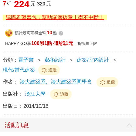
224
7
折
元
320
元
認購希望書包，幫助弱勢孩童上學不中斷！
10
預計最高可得金幣
點
?
100累1點 4點抵1元
HAPPY GO享
折抵無上限
分類：
電子書
＞
藝術設計
＞
建築/室內設計
＞
現代/當代建築
追蹤
作者：
淡大建築系、淡大建築系同學會
追蹤
出版社：
淡江大學
追蹤
出版日：
2014/10/18
活動訊息