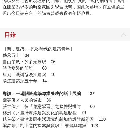
憶以及對社會環境理解的回顧。他/她們共同生動的描繪出了當年
在建築系求學的時空氛圍與學習狀態，因此跨越時間而立體的呈
現出今日站在台上的講者曾經有過的年輕歲月。
目錄
【嚮，建築──民歌時代的建築青年】
傳承五十 04
自由學風下的多元展現 06
時代變遷的印證 08
星期二演講@淡江建築 10
淡江建築系五十年 14
導讀 ─一場關於建築專業養成的紙上展演 32
謝英俊／人民的城市 36
張世儫／一個「創意學習」之條件與探討 60
林洲民／臺灣海洋建築文化的興建歷程 78
魏主榮／臺灣常民生活環境創新加值設計新願景 110
梁銘剛／柯比意的探索與實驗： 繪畫與建築 128