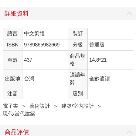
詳細資料
語言
中文繁體
裝訂
ISBN
9789865982669
分級
普通級
商品規
頁數
437
14.8*21
格
適讀年
出版地
台灣
全齡適讀
齡
注音
級別
電子書
＞
藝術設計
＞
建築/室內設計
＞
現代/當代建築
商品評價