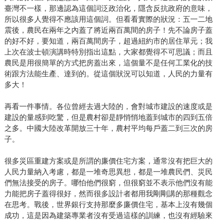
臺灣不一樣，那邊認為這個詞泛政治化，隱含反抗政府的意味，
所以很多人覺得不應該用這個詞。但看看實際的狀況：五一二地
震後，農民在兩年之內蓋了將近兩百萬間的房子！先不論房子蓋
的好不好，要知道，兩百萬間房子，超過紐約市的居住單元；我
上次在波士頓演講時特別指出這點，大家都覺得不可思議；而且
農民是用很簡單的方式把房蓋出來，這個量不是任何工業化的技
術跟方法能生產、達到的。從這個狀況可以知道，人民的力量有
多大！
再看一件事情。各位曾經去過大陸的，會對城市建設的速度或是
建設的量感到吃驚，但是農村卻是靜悄悄地蓋到城市的四到五倍
之多。中國大陸改革開放三十年，農村平均每戶蓋二到三次的房
子。
很多災區重建方案或是所謂的廉價住宅方案，通常沒有把巨大的
人民力量納入考慮，都是一堆奇思異想，都是一堆農民們、災民
們無法接受的房子。哪怕他們很窮，但很窮並不表示他們沒有能
力能把房子蓋得很好，然而很多設計者都用我剛剛講的那種觀念
在思考。戰後，世界銀行支持那麼多廉價住宅，基本上沒有幾個
成功，這是因為建築專業者沒有受過這樣的訓練，也沒有經驗來