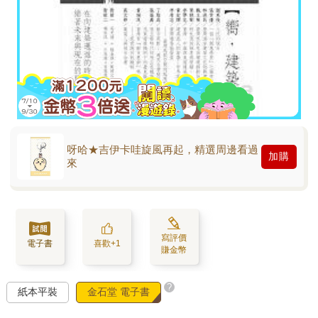
呀哈★吉伊卡哇旋風再起，精選周邊看過
加購
來
寫評價
電子書
喜歡+1
賺金幣
?
紙本平裝
金石堂 電子書