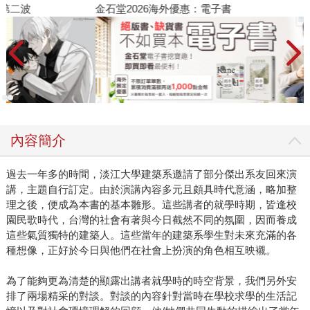
金石堂2026海外優惠：電子書
內容簡介
過去一年多的時間，淡江大學建築系邀請了部分傑出系友回來演
講，主題自行訂定。由於演講內容多元且頗具時代意涵，略加整
理之後，便成為本書的基本雛形。這些講者的就學時期，皆逢校
園民歌時代，台灣的社會有著與今日截然不同的氛圍，因而養成
這些氣質獨特的建築人。這些當年的建築系學生對未來充滿的各
種想像，正好於今日與他們在社會上扮演的角色相互映襯。
為了能夠更為清楚的顯露出講者就學時的時空背景，我們另外安
排了兩場精采的對談。對談的內容針對當時在學校求學的生活記