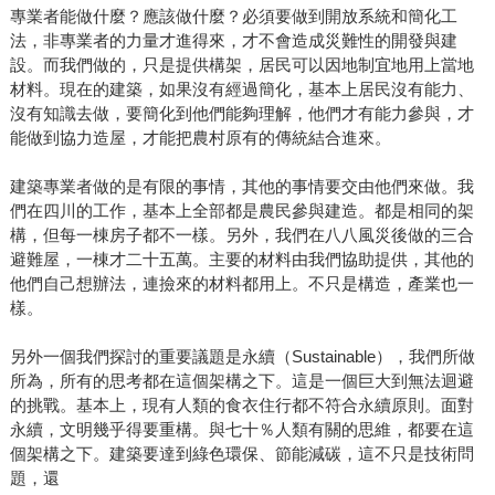
專業者能做什麼？應該做什麼？必須要做到開放系統和簡化工
法，非專業者的力量才進得來，才不會造成災難性的開發與建
設。而我們做的，只是提供構架，居民可以因地制宜地用上當地
材料。現在的建築，如果沒有經過簡化，基本上居民沒有能力、
沒有知識去做，要簡化到他們能夠理解，他們才有能力參與，才
能做到協力造屋，才能把農村原有的傳統結合進來。
建築專業者做的是有限的事情，其他的事情要交由他們來做。我
們在四川的工作，基本上全部都是農民參與建造。都是相同的架
構，但每一棟房子都不一樣。另外，我們在八八風災後做的三合
避難屋，一棟才二十五萬。主要的材料由我們協助提供，其他的
他們自己想辦法，連撿來的材料都用上。不只是構造，產業也一
樣。
另外一個我們探討的重要議題是永續（Sustainable），我們所做
所為，所有的思考都在這個架構之下。這是一個巨大到無法迴避
的挑戰。基本上，現有人類的食衣住行都不符合永續原則。面對
永續，文明幾乎得要重構。與七十％人類有關的思維，都要在這
個架構之下。建築要達到綠色環保、節能減碳，這不只是技術問
題，還