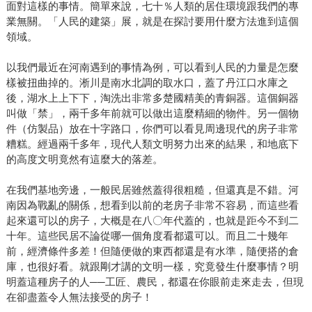
面對這樣的事情。簡單來說，七十％人類的居住環境跟我們的專
業無關。「人民的建築」展，就是在探討要用什麼方法進到這個
領域。
以我們最近在河南遇到的事情為例，可以看到人民的力量是怎麼
樣被扭曲掉的。淅川是南水北調的取水口，蓋了丹江口水庫之
後，湖水上上下下，淘洗出非常多楚國精美的青銅器。這個銅器
叫做「禁」，兩千多年前就可以做出這麼精細的物件。另一個物
件（仿製品）放在十字路口，你們可以看見周邊現代的房子非常
糟糕。經過兩千多年，現代人類文明努力出來的結果，和地底下
的高度文明竟然有這麼大的落差。
在我們基地旁邊，一般民居雖然蓋得很粗糙，但還真是不錯。河
南因為戰亂的關係，想看到以前的老房子非常不容易，而這些看
起來還可以的房子，大概是在八〇年代蓋的，也就是距今不到二
十年。這些民居不論從哪一個角度看都還可以。而且二十幾年
前，經濟條件多差！但隨便做的東西都還是有水準，隨便搭的倉
庫，也很好看。就跟剛才講的文明一樣，究竟發生什麼事情？明
明蓋這種房子的人──工匠、農民，都還在你眼前走來走去，但現
在卻盡蓋令人無法接受的房子！