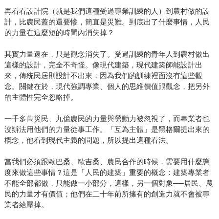
再看看設計院（就是我們這種受過專業訓練的人）到農村做的設
計，比農民蓋的還要慘，簡直是災難。到底出了什麼事情，人民
的力量在這麼短的時間內消失掉？
其實力量還在，只是觀念消失了。受過訓練的青年人到農村做出
這樣的設計，完全不奇怪。像現代建築，現代建築師能設計出
來，傳統民居則設計不出來；因為我們的訓練裡面沒有這些觀
念。關鍵在於，現代強調專業、個人的思維價值跟觀念，把另外
的主體性完全忽略掉。
一千多萬災民、九億農民的力量與勞動力被忽視了，而專業者也
沒辦法用他們的力量從事工作。「互為主體」是黑格爾提出來的
概念，他看到現代主義的問題，所以提出這種看法。
當我們必須跟歐巴桑、歐吉桑、農民合作的時候，需要用什麼態
度來做這些事情？這是「人民的建築」重要的概念：建築專業者
不能全部都做，只能做一小部分，這樣，另一個對象──居民、農
民的力量才有價值；他們在二十年前所擁有的創造力就不會被專
業者給壓掉。