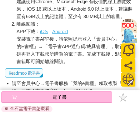
建議使用Chrome、Microsoft Edge 有較佳的線上瀏覽效
果， iOS 16 或以上版本，Android 6.0 以上版本，建議裝
置有6GB以上的記憶體，至少有 30 MB以上的容量。
離線閱讀：
APP下載：
iOS
Android
安裝電子書APP後，請依照提示登入「會員中心」→「我
的E書櫃」→「電子書APP通行碼/載具管理」，取得通行
碼再登入下載您所購買的電子書。完成下載後，點選任一
書籍即可開始離線閱讀。
請至會員中心→電子書服務「我的e書櫃」領取複製『兌換
碼』至電子書服務商Readmoo進行兌換。
電子書
退換貨須知：
※ 金石堂電子書怎麼看
因版權保護，您在金石堂所購買的電子書僅能以金石堂專屬
的閱讀軟體開啟閱讀，無法以其他閱讀器或直接下載檔案。
依據「消費者保護法」第19條及行政院消費者保護處公告之
「通訊交易解除權合理例外情事適用準則」，非以有形媒介
提供之數位內容或一經提供即為完成之線上服務，經消費者