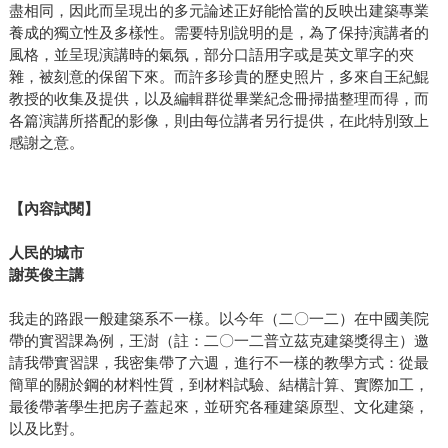
盡相同，因此而呈現出的多元論述正好能恰當的反映出建築專業
養成的獨立性及多樣性。需要特別說明的是，為了保持演講者的
風格，並呈現演講時的氣氛，部分口語用字或是英文單字的夾
雜，被刻意的保留下來。而許多珍貴的歷史照片，多來自王紀鯤
教授的收集及提供，以及編輯群從畢業紀念冊掃描整理而得，而
各篇演講所搭配的影像，則由每位講者另行提供，在此特別致上
感謝之意。
【內容試閱】
人民的城市
謝英俊主講
我走的路跟一般建築系不一樣。以今年（二〇一二）在中國美院
帶的實習課為例，王澍（註：二〇一二普立茲克建築獎得主）邀
請我帶實習課，我密集帶了六週，進行不一樣的教學方式：從最
簡單的關於鋼的材料性質，到材料試驗、結構計算、實際加工，
最後帶著學生把房子蓋起來，並研究各種建築原型、文化建築，
以及比對。