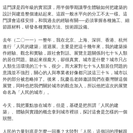
這門課是四年級的實習課，用半個學期讓學生體驗如何把建築的
設計與建造整個連結起來。這跟一般水平向的分工不太一樣。這
門課會這樣安排，和我過去的經驗有關──必須掌握各種施工、細
節跟材料，研發各種實驗方法、技術跟設備。
去年（二〇一一）一整年，我在北京、上海、深圳、香港、杭州
進行「人民的建築」巡迴展。主要是把這十幾年來，我的建築操
作經驗、觀念和實驗，跟社會對話。展覽主題關係到七十％人類
的居住問題。聽起來很龐大，卻很真實。城市是什麼？城市只占
人類生活環境的三十％，很少，而大家對七十％人類居住問題的
意識並不強烈，關心的人與專業者好像都只談這三十％，城市以
外的部分被忽略掉了。後來，阮慶岳老師邀請我們在臺灣辦這個
展覽，同時也把我們關於城市的觀念加入，所以他把這次的展覽
命名為「人民的城市」。
今天，我把重點放在城市，但是，基礎是把所謂「人民的建
築」、體驗與實踐的概念拿到城市裡頭，探討這會是怎樣的一個
狀態。
人民的力量到底是怎麼一回事？大陸對「人民」這個詞的理解跟