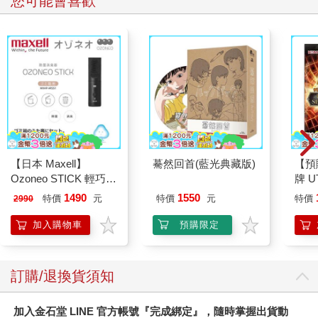
您可能會喜歡
【日本 Maxell】
驀然回首(藍光典藏版)
【預
Ozoneo STICK 輕巧型
牌 UT
除菌消臭器－垃圾箱用
SEL
1490
1550
特價
元
特價
元
特價
2990
MXAP－ARS51
充包
日文
加入購物車
預購限定
訂購/退換貨須知
加入金石堂 LINE 官方帳號『完成綁定』，隨時掌握出貨動