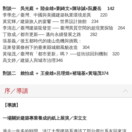
對談一 吳光庭 ＋ 陸金雄×劉綺文×陳珍誠×阮慶岳 142
李學忠／臺灣、中國與美國建築執業環境差異 220
黃宏輝／建築旅人的宴饗 ── 世界設計旅館 234
李清志／臺灣建築龍發堂 ── 臺灣異質空間的超現實探險 264
丁致成／都市更新── 邁向永續發展之路 282
張基義／後五都時代的後山危機與挑戰：
花東發展條例下的臺東縣城鄉風貌改造 304
黃瑞茂／臺灣有「都市更新」嗎？ ──從街頭回到機制 320
高文婷／建築人與城市治理346
對談二 賴怡成 ＋ 王俊雄×呂理煌×褚瑞基×黃瑞茂374
序／導讀
【導讀】
一場關於建築專業養成的紙上展演／宋立文
過去一年多的時間，淡江大學建築系邀請了部分傑出系友回來演