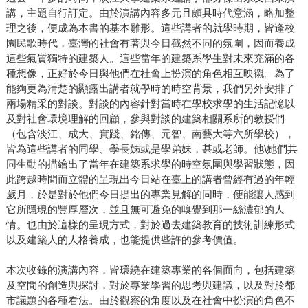
講，主題自行訂定。由於演講內容多元且頗具時代意涵，略加整
理之後，便成為本書的基本雛形。這些講者的就學時期，皆逢校
園民歌時代，臺灣的社會有著與今日截然不同的氛圍，因而養成
這些氣質獨特的建築人。這些當年的建築系學生對未來充滿的各
種想像，正好於今日與他們在社會上扮演的角色相互映襯。為了
能夠更為清楚的顯露出講者就學時的時空背景，我們另外安排了
兩場精采的對談。對談的內容針對當時在學校求學的生活記憶以
及對社會環境理解的回顧，參與對談的建築相關系所的教授們
（包含淡江、成大、實踐、銘傳、元智、南藝大等六所學校），
皆為這些講者的同學、學長姊或是學弟妹，甚或老師。他\她們共
同生動的描繪出了當年在建築系求學的時空氛圍與學習狀態，因
此跨越時間而立體的呈現出今日站在臺上的講者曾經有過的年輕
歲月，於是對於他們今日提出的專業見解的同時，便能讓人感到
它所隱現的豐厚層次，並且無可避免的嗅覺到那一絲濃郁的人
情。也由於這樣的呈現方式，對於過去建築教育的技術訓練形式
以及建築人的人格養成，也能提供些許的參考價值。
本次收錄的演講內容，皆環繞在建築專業的各個面向，包括建築
及空間的創造與探討，對於專業學習的思考與建議，以及對於都
市議題的各種看法。由於觀察的角度以及在社會中扮演的角色不