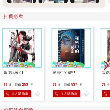
推薦必看
叛逆玩家 01
祕密中的祕密
叛逆
253
537
79
折
特價
元
79
折
特價
元
79
折
加入購物車
加入購物車