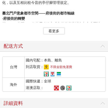
化，以及互相比較今昔的亭仔腳管理規定。
臺北門戶意象都市空間——
府後街的都市軸線
‧府後街的轉變
從1916（大正15）年街屋改築完成之後的臺北城內都市空間軸
線，有幾個相當重要的都市節點，節點所連接成的線即形成重要
看更多
的街道。若進而比較自清代開始至日治現代化都市空間的轉變，
可了解到府後街自清代以降所擁有的發展濳力。
清代建城時期，府後街道路最南端擁有重要的城內節點大天后
配送方式
宮，而另外一條重要道路則為大天后宮西側的西門街。清代時期
由於城內西北區域較靠近西側的艋舺與北側的大稻埕，而使商業
國內宅配：本島、離島
發展僅限於城內西北區域內，而位於城內偏東側的府後街則屬市
街邊緣之地。
到店取貨：
台灣
不限金額免運費
早在清代時期，府後街就是都市邊緣的都市軸線，所以日治時期
後，總督府在規劃時選擇了較有發展濳力的都市邊緣，由於府後
國際快遞：全球
街南北側擁有大面積開放空間，有利於在城內建設重要的都市節
海外
點。首先為北側的臺北停車場，南側將大天后宮拆除之後，新建
港澳店取：
與停車場相對望的總督府博物館。而總督府博物館其所在地新公
園，更是臺北市內首片大面積公共開放綠地，並連接未來總督府
詳細資料
計畫在臺北城內所規劃的都市軸線。經過現代化建設的臺北城，