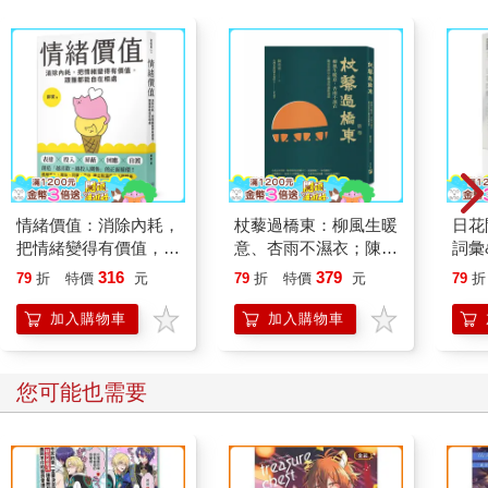
情緒價值：消除內耗，
杖藜過橋東：柳風生暖
日花
把情緒變得有價值，跟
意、杏雨不濕衣；陳亮
詞彙
誰都能自在相處
恭談以心轉境的適齡漫
316
379
79
折
特價
元
79
折
特價
元
79
折
想
加入購物車
加入購物車
您可能也需要