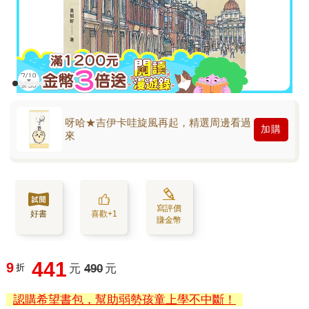
呀哈★吉伊卡哇旋風再起，精選周邊看過
加購
來
寫評價
好書
喜歡+1
賺金幣
441
9
折
元
490
元
認購希望書包，幫助弱勢孩童上學不中斷！