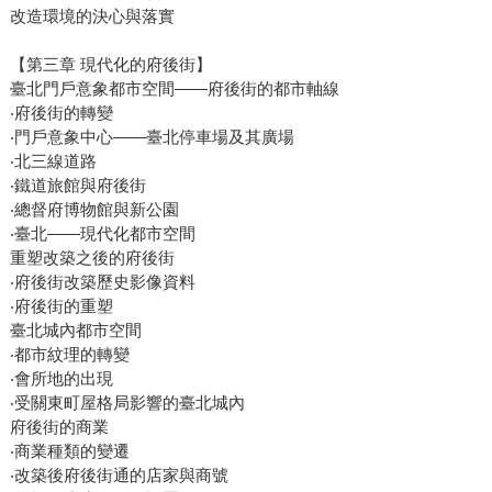
改造環境的決心與落實
【第三章 現代化的府後街】
臺北門戶意象都市空間——府後街的都市軸線
‧府後街的轉變
‧門戶意象中心——臺北停車場及其廣場
‧北三線道路
‧鐵道旅館與府後街
‧總督府博物館與新公園
‧臺北——現代化都市空間
重塑改築之後的府後街
‧府後街改築歷史影像資料
‧府後街的重塑
臺北城內都市空間
‧都市紋理的轉變
‧會所地的出現
‧受關東町屋格局影響的臺北城內
府後街的商業
‧商業種類的變遷
‧改築後府後街通的店家與商號