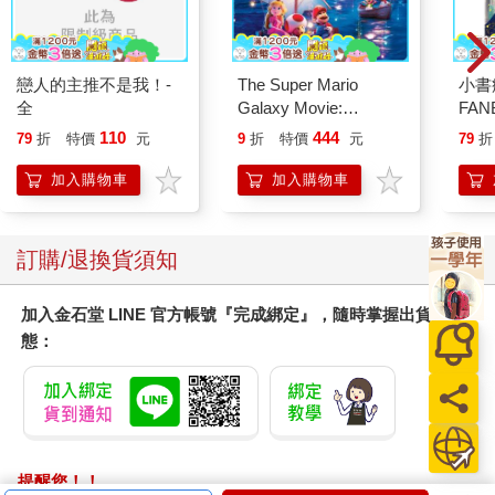
戀人的主推不是我！-
The Super Mario
小書
全
Galaxy Movie:
FAN
Peach`s Birthday
成為
110
444
79
折
特價
元
9
折
特價
元
79
折
Surprise: The Super
段！
Mario Galaxy Movie
加入購物車
加入購物車
Storybook
訂購/退換貨須知
加入金石堂 LINE 官方帳號『完成綁定』，隨時掌握出貨動
態：
提醒您！！