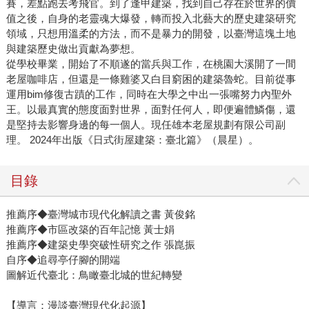
賽，差點跑去考飛官。到了逢甲建築，找到自己存在於世界的價
值之後，自身的老靈魂大爆發，轉而投入北藝大的歷史建築研究
領域，只想用溫柔的方法，而不是暴力的開發，以臺灣這塊土地
與建築歷史做出貢獻為夢想。
從學校畢業，開始了不順遂的當兵與工作，在桃園大溪開了一間
老屋咖啡店，但還是一條雞婆又白目窮困的建築魯蛇。目前從事
運用bim修復古蹟的工作，同時在大學之中出一張嘴努力內聖外
王。以最真實的態度面對世界，面對任何人，即便遍體鱗傷，還
是堅持去影響身邊的每一個人。現任雄本老屋規劃有限公司副
理。 2024年出版《日式街屋建築：臺北篇》（晨星）。
目錄
推薦序◆臺灣城市現代化解讀之書 黃俊銘
推薦序◆市區改築的百年記憶 黃士娟
推薦序◆建築史學突破性研究之作 張崑振
自序◆追尋亭仔腳的開端
圖解近代臺北：鳥瞰臺北城的世紀轉變
【導言：漫談臺灣現代化起源】