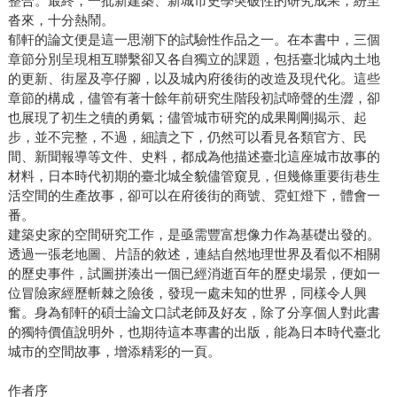
整合。最終，一批新建築、新城市史學突破性的研究成果，紛至
沓來，十分熱鬧。
郁軒的論文便是這一思潮下的試驗性作品之一。在本書中，三個
章節分別呈現相互聯繫卻又各自獨立的課題，包括臺北城內土地
的更新、街屋及亭仔腳，以及城內府後街的改造及現代化。這些
章節的構成，儘管有著十餘年前研究生階段初試啼聲的生澀，卻
也展現了初生之犢的勇氣；儘管城市研究的成果剛剛揭示、起
步，並不完整，不過，細讀之下，仍然可以看見各類官方、民
間、新聞報導等文件、史料，都成為他描述臺北這座城市故事的
材料，日本時代初期的臺北城全貌儘管窺見，但幾條重要街巷生
活空間的生產故事，卻可以在府後街的商號、霓虹燈下，體會一
番。
建築史家的空間研究工作，是亟需豐富想像力作為基礎出發的。
透過一張老地圖、片語的敘述，連結自然地理世界及看似不相關
的歷史事件，試圖拼湊出一個已經消逝百年的歷史場景，便如一
位冒險家經歷斬棘之險後，發現一處未知的世界，同樣令人興
奮。身為郁軒的碩士論文口試老師及好友，除了分享個人對此書
的獨特價值說明外，也期待這本專書的出版，能為日本時代臺北
城市的空間故事，增添精彩的一頁。
作者序