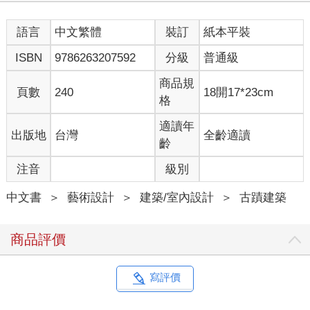
若搭乘火車進入臺北，從臺北城北邊臺北停車場開始塑造的門戶
意象，再經過公園開放空間之後，才抵達全臺灣最重要的行政都
語言
中文繁體
裝訂
紙本平裝
市空間區域，也因此，臺北城進而轉變成為擁有交通、商業、開
放休閒、政治等多元的都市空間。
ISBN
9786263207592
分級
普通級
‧門戶意象中心——
臺北停車場及其廣場
商品規
頁數
240
18開17*23cm
日治時期總督府積極建設基隆港，將基隆建設成為臺灣與日本的
格
連絡主要港口，加上鐵路運輸速度較水路快，在日治時期短短十
三年之間，完成了基隆至打狗先進的運輸系統⸺縱貫鐵路，也
適讀年
出版地
台灣
全齡適讀
改變了臺灣南北之間，原本主要依靠水運的交通方式。所以自日
齡
本來到本島，藉由鐵路運輸，可方便到達本島其他城市，也是進
注音
級別
入首都臺北的主要方式。所以不論自日本而來，或是自本島其他
城市來到臺北，大多藉由臺北停車場進入臺北。而臺北為臺灣首
中文書
＞
藝術設計
＞
建築/室內設計
＞
古蹟建築
善之都，在總督府積極建設下，使得臺北擁有不同於本島其他城
市的門戶意象與都市空間。
1901（明治34）年6月落成的臺北停車場，位於臺灣縱貫鐵道及
商品評價
淡水支線交會點，同時也是臺北城北側地勢最高的位置，其與設
備並不遜於同時期日本其他的停車場。停車場內設置貨物領收
處，稱為小棧房兼用站長事務所。另外廣建站長、職員與眷屬宿
寫評價
舍，不過初期只完成了五棟。停車場站內左邊設置機關車（車
頭）庫與客車庫，而機關車庫可停放機關車十六輛，與客車庫總