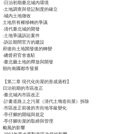
‧日治初期臺北城內環境
‧土地調查與登記制度的確立
‧城內土地徵收
土地所有權移轉的爭議
‧清代臺北城的開發
‧土地爭議訴訟案件
‧訴訟期間官方的建設
府後街土地開發後的轉變
‧總督府官舍進駐
‧臺北廳土地的釋放與開發
朝向南國都市發展
【第二章 現代化街屋的形成過程】
日治初期的市區改正
‧臺北城內市區改正
‧計畫道路上之污屋（清代土埆造街屋）拆除
‧市區改正前後的市街地等級變化
‧亭仔腳的開端與規定
‧亭仔腳街屋的取締與管理
颱風的影響