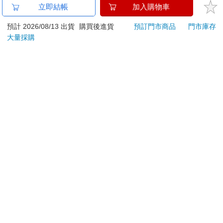
金石堂及銀行均不會請您操作ATM! 如接獲電話要求您前往
立即結帳
加入購物車
ATM提款機，請不要聽從指示，以免受騙上當！
預計 2026/08/13 出貨
購買後進貨
預訂門市商品
門市庫存
退換貨須知：
大量採購
**提醒您，鑑賞期不等於試用期，退回商品須為全新狀態**
依據「消費者保護法」第19條及行政院消費者保護處公告之
「通訊交易解除權合理例外情事適用準則」，以下商品購買
後，除商品本身有瑕疵外，將不提供7天的猶豫期：
易於腐敗、保存期限較短或解約時即將逾期。（如：生
鮮食品）
依消費者要求所為之客製化給付。（客製化商品）
報紙、期刊或雜誌。（含MOOK、外文雜誌）
經消費者拆封之影音商品或電腦軟體。
非以有形媒介提供之數位內容或一經提供即為完成之線
上服務，經消費者事先同意始提供。（如：電子書、電
子雜誌、下載版軟體、虛擬商品…等）
已拆封之個人衛生用品。（如：內衣褲、刮鬍刀、除毛
刀…等）
若非上列種類商品，均享有到貨7天的猶豫期（含例假