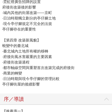
‧霓虹燈廣告招牌的設置
府後街改築後的影響
‧城內其他的街屋改築——京町
‧日治時期獨立劃分的亭仔腳土地
‧現今亭仔腳規定不完全的法規
亭仔腳存在的重要性
【第四章 改築新風貌】
蛻變中的臺北城
‧臺北城內土地所有權的移轉
‧府後街風水害嚴重的主要因素
‧府後街改築過程
‧都市軸線空間與重塑首次改築完成的府後街
‧商業的轉變
‧日治時期與現今亭仔腳的管理比較
亭仔腳街屋的後續影響
序／導讀
【推薦序一】