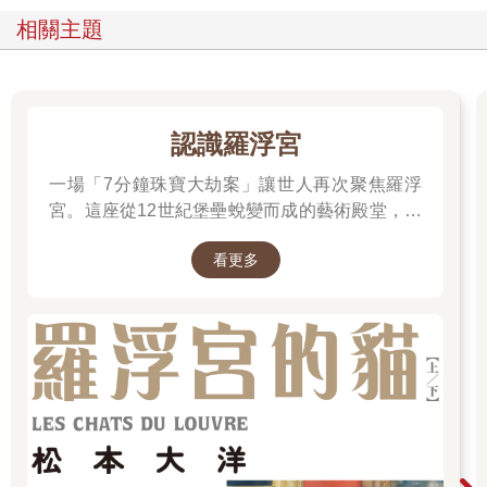
共占地三百坪。停車場的右邊與機關車庫相對的位置，設置大型
相關主題
貨物集散處，稱為大棧房，並且於大棧房邊興建倉庫五棟。完工
當時總計建物總坪數約五萬餘坪，工事費用總額約十六萬餘圓。
臺北停車場的工事由久米組、大倉組、村田組共同分擔承包，停
車場本身建築構造基礎均以石材築造，為日治初期臺北城周邊非
常宏偉的公共建築之一。而當列車駛入臺北停車場的月臺後，下
認識羅浮宮
車旅客穿過新穎且具備現代化洋風建築的車站建築本體，為進入
一場「7分鐘珠寶大劫案」讓世人再次聚焦羅浮
臺北的第一個都市空間入口。
原本臺北停車場的地勢稍有傾斜，經整理填平後，也規劃為停車
宮。這座從12世紀堡壘蛻變而成的藝術殿堂，收
場前廣場。廣場的左側有千餘坪，右側有四千坪，而在停車場工
藏著《蒙娜麗莎》與《勝利女神》等無價之寶。
事尚未完成， 已提前租貸於一般民眾，於停車場前廣場左側，開
看更多
一起深入探尋羅浮宮八百年的歷史、珍藏的秘密
設小運輸店以及各種賣貨店。停車場前廣場邊周圍位置一直以
與永恆的藝術魅力。
來，都是一個都市之中最顯眼重要的位置，相關株式會社若能將
其出張所，設置在顯眼又重要的停車場前廣場旁，對於彰顯會社
的知名度是有極大的幫助。