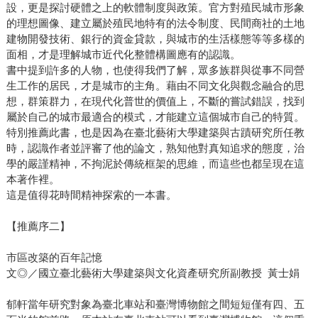
設，更是探討硬體之上的軟體制度與政策。官方對殖民城市形象
的理想圖像、建立屬於殖民地特有的法令制度、民間商社的土地
建物開發技術、銀行的資金貸款，與城市的生活樣態等等多樣的
面相，才是理解城市近代化整體構圖應有的認識。
書中提到許多的人物，也使得我們了解，眾多族群與從事不同營
生工作的居民，才是城市的主角。藉由不同文化與觀念融合的思
想，群策群力，在現代化普世的價值上，不斷的嘗試錯誤，找到
屬於自己的城市最適合的模式，才能建立這個城市自己的特質。
特別推薦此書，也是因為在臺北藝術大學建築與古蹟研究所任教
時，認識作者並評審了他的論文，熟知他對真知追求的態度，治
學的嚴謹精神，不拘泥於傳統框架的思維，而這些也都呈現在這
本著作裡。
這是值得花時間精神探索的一本書。
【推薦序二】
市區改築的百年記憶
文◎／國立臺北藝術大學建築與文化資產研究所副教授 黃士娟
郁軒當年研究對象為臺北車站和臺灣博物館之間短短僅有四、五