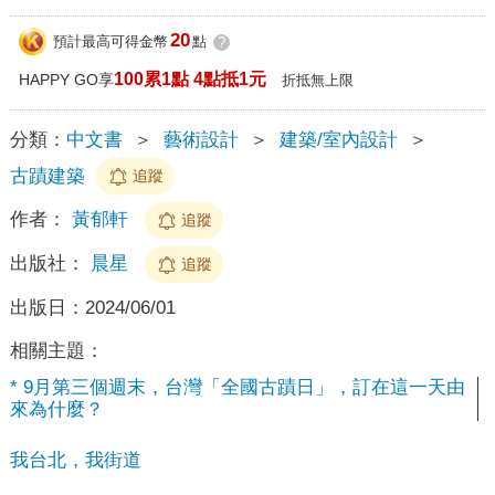
20
預計最高可得金幣
點
?
100累1點 4點抵1元
HAPPY GO享
折抵無上限
分類：
中文書
＞
藝術設計
＞
建築/室內設計
＞
古蹟建築
追蹤
作者：
黃郁軒
追蹤
出版社：
晨星
追蹤
出版日：
2024/06/01
相關主題：
* 9月第三個週末，台灣「全國古蹟日」，訂在這一天由
來為什麼？
我台北，我街道