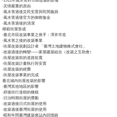
‧1911年風水害對市區改築的影響
‧災情嚴重的原由
‧風水害過後災民安置與民間義捐
‧風水害過後官方的御救恤金
‧風水害過後的清潔
模範街屋形成
‧臺北市區改築事業之推手：澤井市造
‧風水害之後的改築事業
‧街屋改築規劃設計者 「臺灣土地建物株式會社」
‧改築過後的轉變——家屋建築組合（改築之互助會）
‧街屋改築前的道路拓寬
‧街屋改築計畫執行與安置
‧街屋改築的經費
‧街屋改築事業的完成
臺北城內街屋改築的影響
‧臺灣其他地區的影響
‧府後街行道樹的種植
‧日治時期街屋的獎勵
‧改築過後日式街屋的使用
‧改築過後臺灣街屋的使用
‧昭和年間臺灣建築會誌內回憶錄