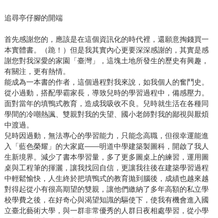
追尋亭仔腳的開端
首先感謝您的，應該是在這個資訊化的時代裡，還願意掏錢買一
本實體書。（跪！）但是我其實內心更要深深感謝的，其實是感
謝您對我深愛的家園「臺灣」，這塊土地所發生的歷史有興趣，
有關注，更有熱情。
能成為一本書的作者，這個過程對我來說，如我個人的奮鬥史。
從小過動，搭配學霸家長，導致兒時的學習過程中，備感壓力。
面對當年的填鴨式教育，造成我吸收不良。兒時就生活在各種同
學間的冷嘲熱諷、雙親對我的失望、國小老師對我的鄙視與厭煩
中渡過。
兒時因過動，無法專心的學習能力，只能念高職，但很幸運能進
入「藍色榮耀」的大家庭——明道中學建築製圖科，開啟了我人
生新境界。減少了書本學習量，多了更多圖桌上的練習，運用圖
桌與工程筆的揮灑，讓我找回自信，更讓我往後在建築學習過程
中輕鬆愉快，人生終於把填鴨式的教育拋到腦後，成績也越來越
對得起從小有很高期望的雙親，讓他們繳納了多年高額的私立學
校學費之後，在好奇心與渴望知識的驅使下，使我有機會進入國
立臺北藝術大學，與一群非常優秀的人群日夜相處學習，從小學