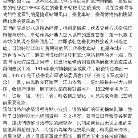
百米的館前路，原本站在臺北車站可以看到臺灣博物館，這個重
要的軸線在1989年現在的臺北車站啟用之後消失，現在從臺灣博
物館往北看到的是捷運站通風口，臺北車站、臺灣博物館相眺望
所代表的意義為何？
臺灣的交通從水運轉為陸運，特別是鐵道，代表交通方式從傳統
轉變為現代，車站作為外地人進入城市的重要玄關，第一代臺北
車站位於現今鄭州路附近，亦即清朝之臺北城外接近大稻埕之
處，日治時期1901年所興建的第二代臺北車站，也是在城外，但
透過市區改正，將臺灣博物館設於和臺北車站相望的另一端，而
臺灣博物館設立之同時，也進行這條清朝被稱為府後街的道路及
兩側改築工程，1915年臺灣博物館落成同時，府後街也煥然一
新，1915年完工後臺北市區改築委員會出版《臺北市區改築紀
念》一書，由民政長官題字「江山依舊」、臺北廳長井村大吉撰
序，收錄府後街、府前街改築前後對照照片。1922年更名為表
町，從府「後」街到「表」町名稱之變化，可見其成為臺北玄關
前重要道路。
這條道路的改築過程有點小波折，透過郁軒的研究抽絲剝繭，整
理了日治時期土地權屬資料、公文檔案、臺灣日日新報等各類資
料，讓我們瞭解日治時期的總督府、民間如何藉由天災之後的災
後復興而趁機介入，府後街為城內地勢最低處，颱風襲來淹水、
房屋倒塌，成了最需要重建之區域，而原本下水道僅考慮到衛