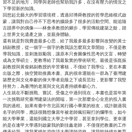
習不足的地方，同學與老師也幫助我許多，在沒有壓力的情況之
下學習新的知識。
回想起北藝大的學習環境裡，透過邱博舜教授的哲學思維模式啟
蒙，讓我對自己停不下思考的腦袋多了很多的活動空間。能追隨
古蹟界中的偶像——林會承教授的腳步，學習傳統建築之餘，踏
上世界文化遺產之旅，並親身體驗。
還有就是對我費盡最多心思，給了我最多最多影響與改變的黃士
娟副教授，從一個字一個字的教我該怎麼寫文章開始，不僅是教
導我知識，並刺激鼓勵我，讓原本只會圖像性思考的文盲，轉變
成為文學碩士，更教導給了我最紮實的學術研究。最後是張崑振
副教授與黃俊銘副教授的辛苦審核，不僅給了我學位，更在本書
出版之際，抽空贊助推薦本書。真的很幸運能在一群為了臺灣建
築歷史與文化奉獻的偉大學者庇蔭之下成長茁壯，更影響了我堅
持努力，為臺灣的老屋與文化資產持續奉獻心力。
人生就在不斷挑戰、嘗試、受傷之中過到現在，本書也是當年第
一次挑戰研究臺灣建築法的開端，第一次那麼全心全意的投入書
寫的過程。如果有臺中市北區篤行國小畢業的校友，或許聽過我
名字的同學，應該很難想像當年被老師瘋狂毆打的爛學生，如今
能大學畢業，還能到國立大學之中學習，甚至拿到學位。更幸運
的是在逢甲大學遇到啟蒙我的劉佳鑫老師，不僅僅把教書的工作
傳承給我，讓我累積年資申請大學講師資格，讓我能持續在教育