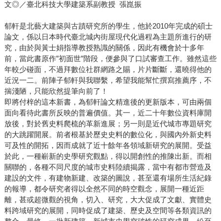
文◎／臺北科技大學建築系副教授 張崑振
郁軒是北藝大建築與古蹟研究所的學生，他於2010年完成的碩士
論文，係以日本時代臺北城內街屋現代化過程為主題所進行的研
究，由於與黃士娟指導教授熟識的關係，因此有機會於十多年
前，當此書原作”初面世”階段，便參與了口試審查工作。雖然這些
年較少碰面，不過拜數位社群網路之賜，片片斷斷，還曉得他的
近況一二。前陣子郁軒與我聯繫，希望我能幫忙撰寫推薦序，不
揣淺陋，只能欣然提筆向前了！
即將付梓的這本新書，為郁軒論文精進後的更新版本，可由兩個
面向看待此書所反映的普遍價值。其一，近二十年數位資料庫開
放後，對於舊史料爬梳的革新進展；另一則是近代城市專題研究
的大跳躍開展。前者根基於歷史史料的數位化，與國內外新史料
可及性的開拓，因而成就了近十餘年各領域新研究的展開。受益
於此，一種嶄新的史學研究觀點，得以開創性的推陳出新。而相
關聯的，各種不同尺度的城市史料陸續揭露，當中有都市營造及
建設的文件，有建物新建、改築的圖說，甚至還有場所生活紀錄
的報導，都令研究者得以全然不同的時空觀念，展開一種近距
離，甚或超微觀的視角，切入、研究，大大促成了文獻、實體史
料跨域研究的展開，同時促成了建築、歷史及空間等各類資訊的