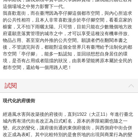
這個場域之中努力影響下一代。
我喜歡逛街，而在臺灣因為亭仔腳這個都市空間，與內心所追求
的公共性相符，且本人非常喜歡漫步於亭仔腳空間，看看店家的
櫥窗，又不怕下雨曬太陽。只可惜，目前只能在少數幾個地方政
府還願意落實管理的城市之中，才可以享受這種沒有機車停放、
物品占用、甚至室內外推的公共空間。願讀者們在翻閱本書之
後，不管讀完與否，都能對這個全世界只有臺灣給予法制化的都
市空間「亭仔腳」，能多一點認知，並回頭想想自身居住的環
境，是否有占用或者阻擋的狀況，由衷希望能將原本屬於全民的
都市空間，還給每一個用路人吧！
試閱
現代化的府後街
經過風水害與改築後的府後街，直到1922（大正11）年進行臺北
城內舊有清代街名改正為日式町名，原本的界限範圍也隨之一
變。此次的變化，讓府後街通的東側府後街，與西側府中街合併
改正成為表町。其中比較特別的是會所地的出現與商業行為的變