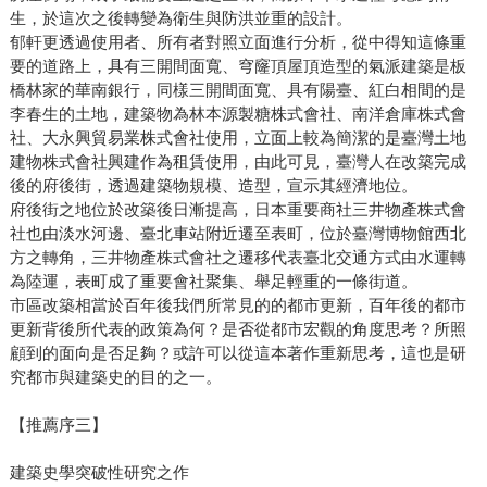
生，於這次之後轉變為衛生與防洪並重的設計。
郁軒更透過使用者、所有者對照立面進行分析，從中得知這條重
要的道路上，具有三開間面寬、穹窿頂屋頂造型的氣派建築是板
橋林家的華南銀行，同樣三開間面寬、具有陽臺、紅白相間的是
李春生的土地，建築物為林本源製糖株式會社、南洋倉庫株式會
社、大永興貿易業株式會社使用，立面上較為簡潔的是臺灣土地
建物株式會社興建作為租賃使用，由此可見，臺灣人在改築完成
後的府後街，透過建築物規模、造型，宣示其經濟地位。
府後街之地位於改築後日漸提高，日本重要商社三井物產株式會
社也由淡水河邊、臺北車站附近遷至表町，位於臺灣博物館西北
方之轉角，三井物產株式會社之遷移代表臺北交通方式由水運轉
為陸運，表町成了重要會社聚集、舉足輕重的一條街道。
市區改築相當於百年後我們所常見的的都市更新，百年後的都市
更新背後所代表的政策為何？是否從都市宏觀的角度思考？所照
顧到的面向是否足夠？或許可以從這本著作重新思考，這也是研
究都市與建築史的目的之一。
【推薦序三】
建築史學突破性研究之作