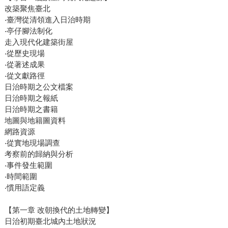
改築聚焦臺北
‧臺灣從清領進入日治時期
‧亭仔腳法制化
走入現代化建築街屋
‧從歷史現場
‧從著述成果
‧從文獻路徑
日治時期之公文檔案
日治時期之報紙
日治時期之書籍
地圖與地籍圖資料
網路資源
‧從實地現場調查
考察前的歸納與分析
‧事件發生範圍
‧時間範圍
‧慣用語定義
【第一章 改朝換代的土地轉變】
日治初期臺北城內土地狀況