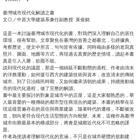
臺灣城市現代化解讀之書
文◎／中原大學建築系兼任副教授 黃俊銘
這是一本討論臺灣城市現代化的書，對我們深入理解自己的居住
環境，很有幫助。文章聚焦在臺灣的首善之都臺北，引經據典、
考察歷史，使文中所言，句句皆有依據。同時藉由多樣的老寫真
照片、圖面、地圖等方式，再現過去真實的歷史情境，讀起本書
真是引人入勝，欲罷不能。
談到現代化的議題，那是一個綿延不斷動態的過程。作者由清末
的洋務運動，如何援引西方的建築技術與資本，改造清末的傳統
城市。到了日治殖民時期，又如何繼承清朝的成果，持續推動城
市的現代化過程，做了完整的解讀。
書中最主要探討的對象是城市中的店屋，這是大家都熟悉的，華
人最喜愛的一種傳統的都市型住商混合的建築。本書的精華在呈
現這樣普遍存在的居住與商業建築，隨著時代的遷移，不斷被改
造，朝向更符合現代生活型態的方向蛻變。未來，這種作為臺灣
城市街廓最基本的構成部分，將會是城鄉近代化不可忽略的課
題。
作者為使讀者理解現代化的意涵，不只是在城市硬體的規劃建