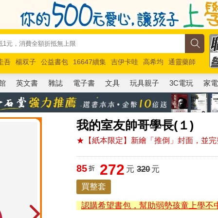
圭吾
楊双子
公益書包
16647續集
吉伊卡哇
高希均
通靈藥師
路邊攤新作
馬斯克
玩具總動員5
超慢跑
館
英文書
雜誌
電子書
文具
玩具親子
3C電玩
家
我的室友帥哥學長(１)
★【紙本限定】新繪「推倒」封面，並完
272
85
折
元
320
元
買整套
認購希望書包，幫助弱勢孩童上學不