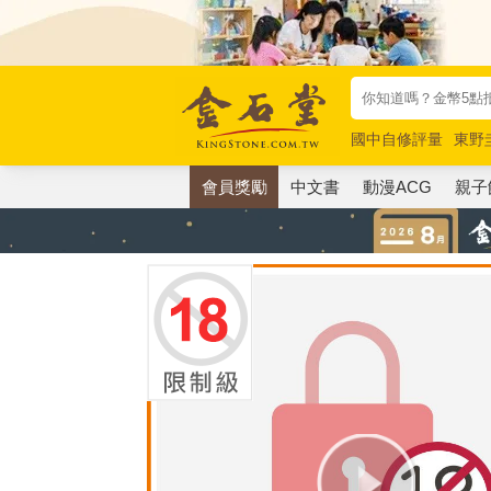
國中自修評量
東野
唯紅花綻放
奧德賽
會員獎勵
中文書
動漫ACG
親子