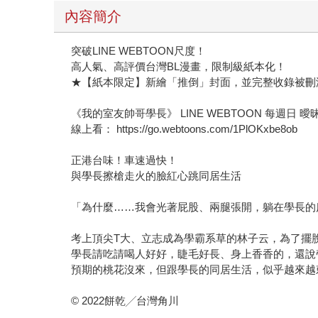
內容簡介
突破LINE WEBTOON尺度！
高人氣、高評價台灣BL漫畫，限制級紙本化！
★【紙本限定】新繪「推倒」封面，並完整收錄被刪
《我的室友帥哥學長》 LINE WEBTOON 每週日 
線上看： https://go.webtoons.com/1PlOKxbe8ob
正港台味！車速過快！
與學長擦槍走火的臉紅心跳同居生活
「為什麼……我會光著屁股、兩腿張開，躺在學長的
考上頂尖T大、立志成為學霸系草的林子云，為了擺
學長請吃請喝人好好，睫毛好長、身上香香的，還說
預期的桃花沒來，但跟學長的同居生活，似乎越來越
© 2022餅乾╱台灣角川