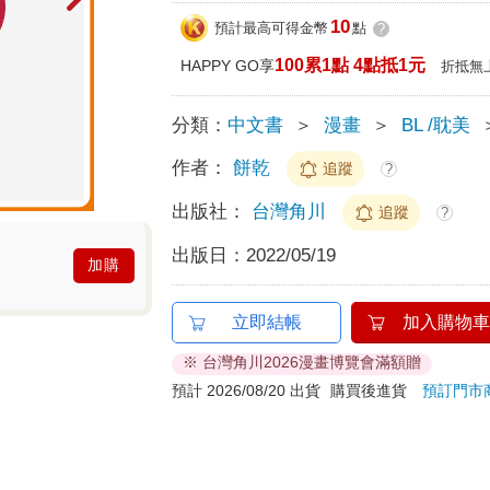
10
預計最高可得金幣
點
?
100累1點 4點抵1元
HAPPY GO享
折抵無
分類：
中文書
＞
漫畫
＞
BL /耽美
作者：
餅乾
追蹤
?
出版社：
台灣角川
追蹤
?
出版日：
2022/05/19
加購
立即結帳
加入購物車
※ 台灣角川2026漫畫博覽會滿額贈
預計 2026/08/20 出貨
購買後進貨
預訂門市