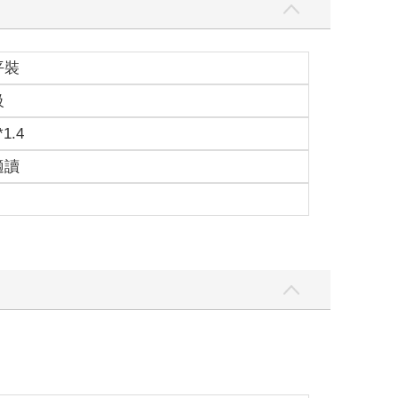
平裝
級
*1.4
適讀