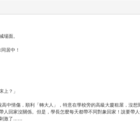
減場面。
曖昧同居中！
床上？」
脫高中情傷，順利「轉大人」，特意在學校旁的高級大廈租屋，沒想
帶人回家沒關係。但是，學長怎麼每天都帶不同對象回家！說要帶人體
刺激了……