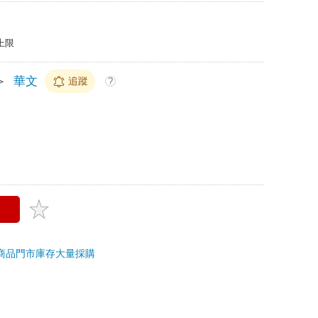
上限
＞
華文
追蹤
?
商品
門市庫存
大量採購