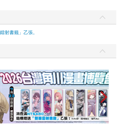
面鐳射書籤」乙張。
攻殼機動隊 (199