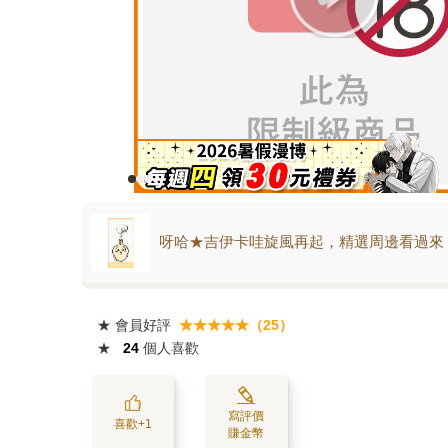
呀哈★吉伊卡哇旋風再起，精選周邊看過來
★
會員好評
★★★★★（25）
★
24
個人喜歡
寫評價
喜歡+1
賺金幣