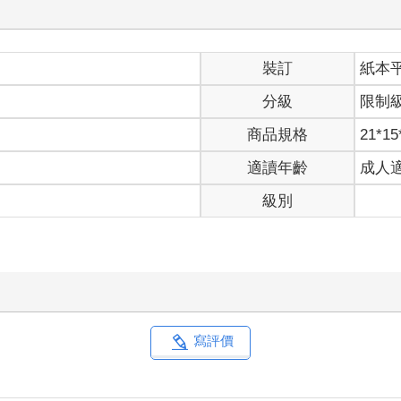
裝訂
紙本
分級
限制
商品規格
21*15
適讀年齡
成人
級別
寫評價