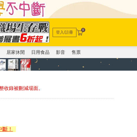
0
登入/註冊
電
居家休閒
日用食品
影音
售票
整收錄被刪減場面。
中斷！