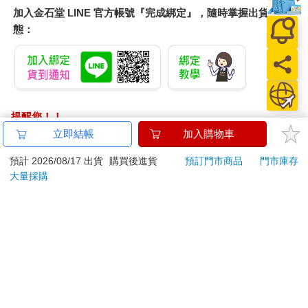
加入金石堂 LINE 官方帳號『完成綁定』，隨時掌握出貨動
態：
提醒您！！
金石堂及銀行均不會請您操作ATM! 如接獲電話要求您前往
立即結帳
加入購物車
ATM提款機，請不要聽從指示，以免受騙上當！
預計 2026/08/17 出貨
購買後進貨
預訂門市商品
門市庫存
退換貨須知：
大量採購
**提醒您，鑑賞期不等於試用期，退回商品須為全新狀態**
依據「消費者保護法」第19條及行政院消費者保護處公告之
「通訊交易解除權合理例外情事適用準則」，以下商品購買
後，除商品本身有瑕疵外，將不提供7天的猶豫期：
易於腐敗、保存期限較短或解約時即將逾期。（如：生
鮮食品）
依消費者要求所為之客製化給付。（客製化商品）