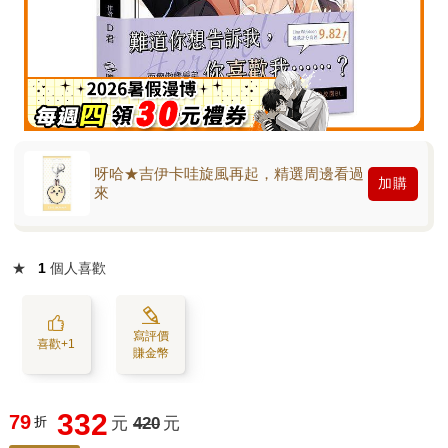
呀哈★吉伊卡哇旋風再起，精選周邊看過
加購
來
★
1
個人喜歡
寫評價
喜歡+1
賺金幣
332
79
折
元
420
元