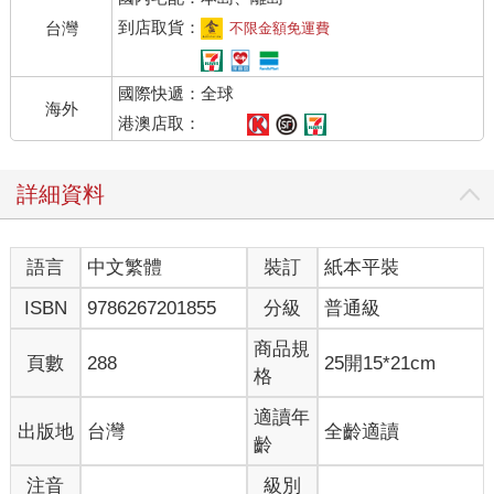
到店取貨：
台灣
不限金額免運費
國際快遞：全球
海外
港澳店取：
詳細資料
語言
中文繁體
裝訂
紙本平裝
ISBN
9786267201855
分級
普通級
商品規
頁數
288
25開15*21cm
格
適讀年
出版地
台灣
全齡適讀
齡
注音
級別