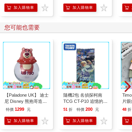
加入購物車
加入購物車
您可能也需要
【Paladone UK】 迪士
隨機2包 名偵探柯南
Ti
尼 Disney 熊抱哥造型
TCG CT-P10 追憶的盟
片眼
陶瓷加濕器
友 補充包 日本製 卡包
1299
200
特價
元
51
折
特價
元
48
折
交換卡片遊戲 降谷零
怪盜基德 TAKARA
加入購物車
加入購物車
TOMY