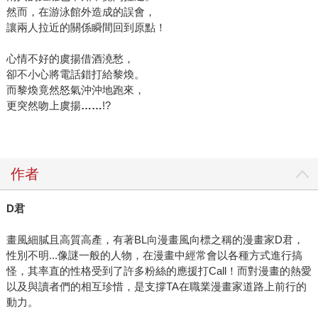
然而，在游泳館外造成的誤會，
讓兩人拉近的關係瞬間回到原點！
心情不好的虞揚借酒澆愁，
卻不小心將電話錯打給黎煥。
而黎煥竟然怒氣沖沖地跑來，
更突然吻上虞揚
……
!?
作者
D君
畫風細膩且高質高產，有著BL向漫畫風向標之稱的漫畫家D君，
性別不明...像謎一般的人物，在漫畫中經常會以各種方式進行搞
怪，其率直的性格受到了許多粉絲的應援打Call！而對漫畫的熱愛
以及與讀者們的相互珍惜，是支撐TA在職業漫畫家道路上前行的
動力。