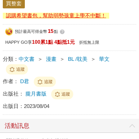
買整套
認購希望書包，幫助弱勢孩童上學不中斷！
15
預計最高可得金幣
點
?
100累1點 4點抵1元
HAPPY GO享
折抵無上限
分類：
中文書
＞
漫畫
＞
BL /耽美
＞
華文
追蹤
作者：
D君
追蹤
出版社：
朧月書版
追蹤
出版日：
2023/08/04
活動訊息