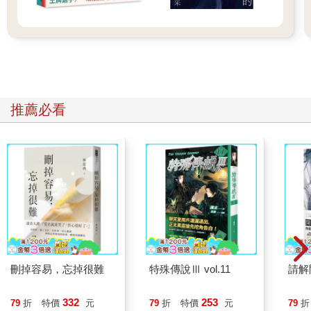
推薦必看
刪掉容易，忘掉很難
特殊傳說Ⅲ vol.11
請解
332
253
79
折
特價
元
79
折
特價
元
79
折