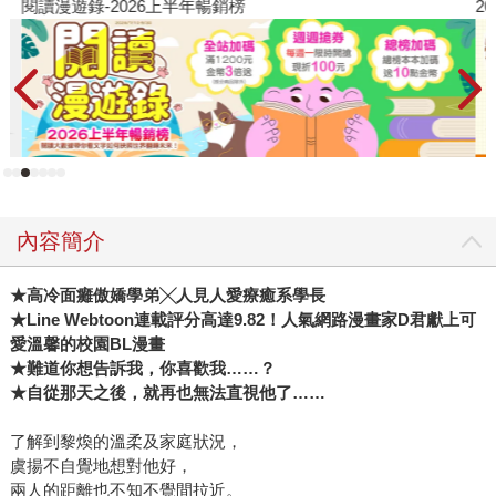
閱讀漫遊錄-2026上半年暢銷榜
2
內容簡介
★
高冷面癱傲嬌學弟╳人見人愛療癒系學長
★
Line Webtoon
連載評分高達9.82！人氣網路漫畫家D君獻上可
愛溫馨的校園BL漫畫
★
難道你想告訴我，你喜歡我……？
★
自從那天之後，就再也無法直視他了……
了解到黎煥的溫柔及家庭狀況，
虞揚不自覺地想對他好，
兩人的距離也不知不覺間拉近。