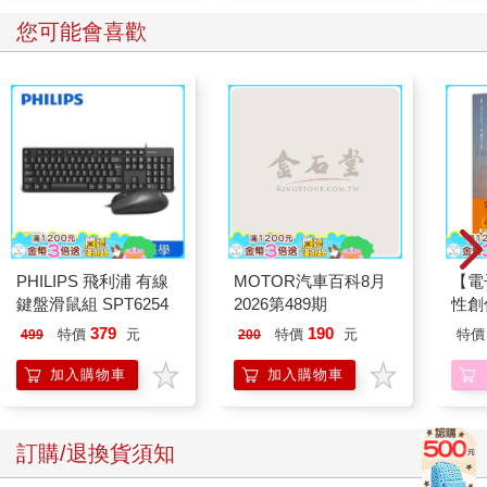
您可能會喜歡
PHILIPS 飛利浦 有線
MOTOR汽車百科8月
【電
鍵盤滑鼠組 SPT6254
2026第489期
性創
我療
379
190
特價
元
特價
元
特價
499
200
藏）
加入購物車
加入購物車
訂購/退換貨須知