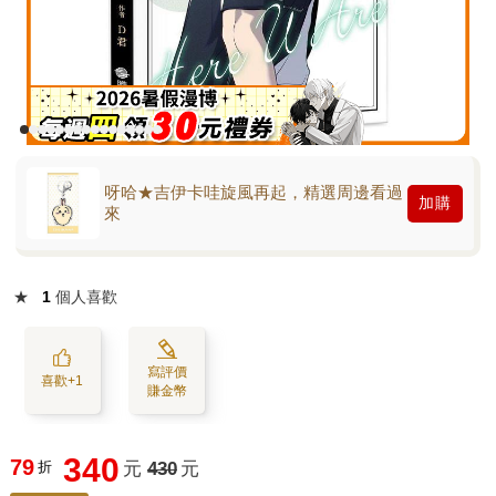
呀哈★吉伊卡哇旋風再起，精選周邊看過
加購
來
★
1
個人喜歡
寫評價
喜歡+1
賺金幣
340
79
折
元
430
元