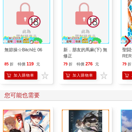
無節操☆Bitch社 06
新．朋友的馬麻(下) 無
聖闘
修正
RER
POS
119
276
85
折
特價
元
79
折
特價
元
79
折
加入購物車
加入購物車
您可能也需要