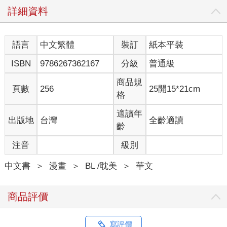
詳細資料
語言
中文繁體
裝訂
紙本平裝
ISBN
9786267362167
分級
普通級
商品規
頁數
256
25開15*21cm
格
適讀年
出版地
台灣
全齡適讀
齡
注音
級別
中文書
＞
漫畫
＞
BL /耽美
＞
華文
商品評價
寫評價