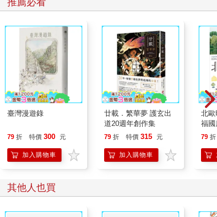
推薦必看
臺灣漫遊錄
廿載．繁華夢 護玄出
北歐
道20週年創作集
福國
300
315
79
折
特價
元
79
折
特價
元
79
折
加入購物車
加入購物車
其他人也買