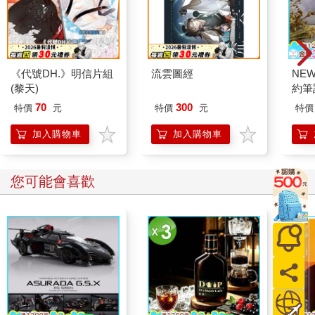
《代號DH.》明信片組
流雲圖經
NE
(黎天)
約筆
70
300
特價
元
特價
元
特價
加入購物車
加入購物車
您可能會喜歡