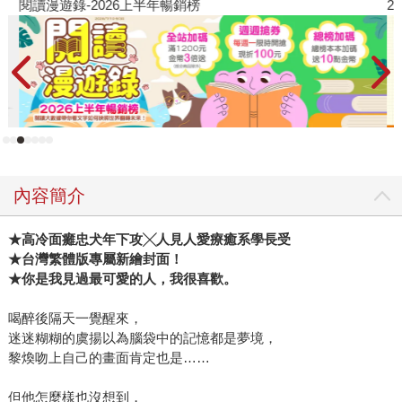
閱讀漫遊錄-2026上半年暢銷榜
2
內容簡介
★
高冷面癱忠犬年下攻
╳
人見人愛療癒系學長受
★
台灣繁體版專屬新繪封面！
★
你是我見過最可愛的人，我很喜歡。
喝醉後隔天一覺醒來，
迷迷糊糊的虞揚以為腦袋中的記憶都是夢境，
黎煥吻上自己的畫面肯定也是……
但他怎麼樣也沒想到，