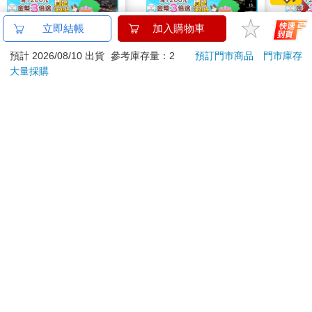
【預購27年5月暫定】
【13章】專業冰滴菓
沙丘 
立即結帳
加入購物車
threeMega閃電霹靂車
臻3入組(160ml/瓶)
預計 2026/08/10 出貨
參考庫存量：2
預訂門市商品
門市庫存
VA Hi-SPEC UNITED
16980
525
特價
元
84
折
特價
元
特價
阿斯拉 G.S.X RS
大量採購
SIREN 黑色限定
加入購物車
加入購物車
訂購/退換貨須知
加入金石堂 LINE 官方帳號『完成綁定』，隨時掌握出貨動
態：
提醒您！！
金石堂及銀行均不會請您操作ATM! 如接獲電話要求您前往
ATM提款機，請不要聽從指示，以免受騙上當！