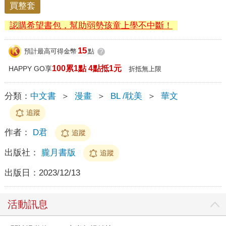
買整套
認購希望書包，幫助弱勢孩童上學不中斷！
15
預計最高可得金幣
點
?
100累1點 4點抵1元
HAPPY GO享
折抵無上限
分類：
中文書
＞
漫畫
＞
BL /耽美
＞
華文
追蹤
作者：
D君
追蹤
出版社：
朧月書版
追蹤
出版日：
2023/12/13
活動訊息