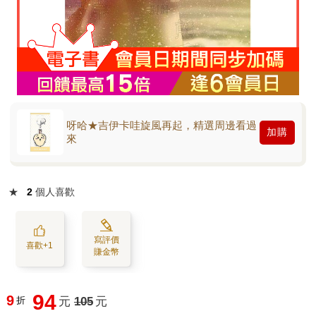
呀哈★吉伊卡哇旋風再起，精選周邊看過
加購
來
★
2
個人喜歡
寫評價
喜歡+1
賺金幣
94
9
折
元
105
元