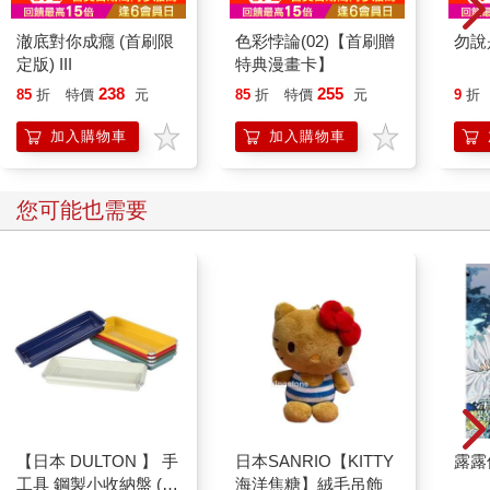
澈底對你成癮 (首刷限
色彩悖論(02)【首刷贈
勿說
定版) III
特典漫畫卡】
238
255
85
折
特價
元
85
折
特價
元
9
折
加入購物車
加入購物車
您可能也需要
【日本 DULTON 】 手
日本SANRIO【KITTY
露露
工具 鋼製小收納盤 (6
海洋焦糖】絨毛吊飾