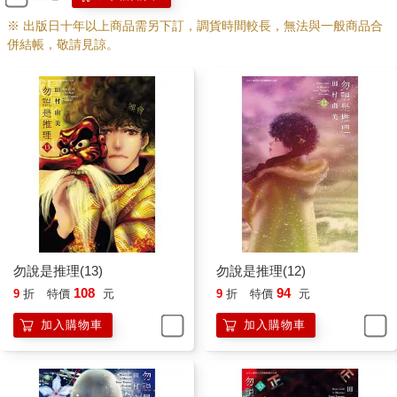
※ 出版日十年以上商品需另下訂，調貨時間較長，無法與一般商品合
併結帳，敬請見諒。
勿說是推理(13)
勿說是推理(12)
108
94
9
折
特價
元
9
折
特價
元
加入購物車
加入購物車