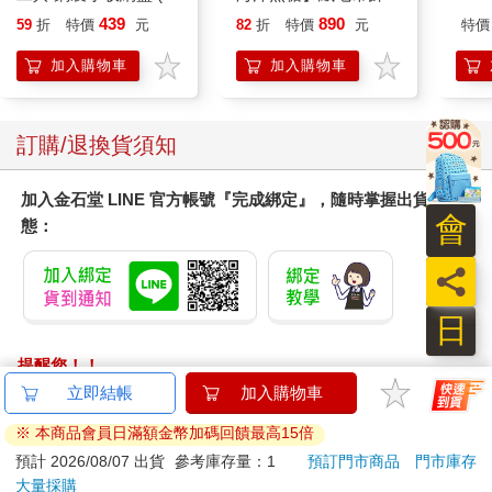
色可選) 托盤 收納盤
439
890
59
折
特價
元
82
折
特價
元
特價
工具盤
加入購物車
加入購物車
訂購/退換貨須知
加入金石堂 LINE 官方帳號『完成綁定』，隨時掌握出貨動
會
態：
員
日
提醒您！！
金石堂及銀行均不會請您操作ATM! 如接獲電話要求您前往
立即結帳
加入購物車
ATM提款機，請不要聽從指示，以免受騙上當！
※ 本商品會員日滿額金幣加碼回饋最高15倍
退換貨須知：
預計 2026/08/07 出貨
參考庫存量：1
預訂門市商品
門市庫存
大量採購
**提醒您，鑑賞期不等於試用期，退回商品須為全新狀態**