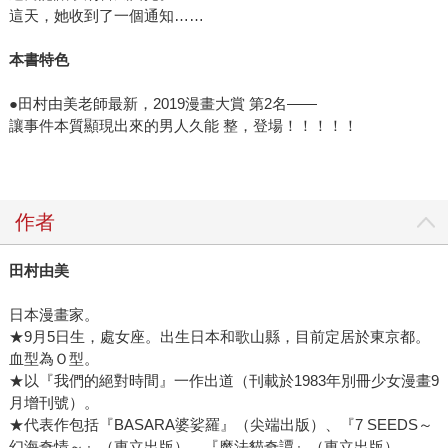
這天，她收到了一個通知……
本書特色
●田村由美老師最新，2019漫畫大賞 第2名——
讓事件本質顯現出來的男人久能 整，登場！！！！！
作者
田村由美
日本漫畫家。
★9月5日生，處女座。出生日本和歌山縣，目前定居於東京都。
血型為Ｏ型。
★以『我們的絕對時間』一作出道（刊載於1983年別冊少女漫畫9
月增刊號）。
★代表作包括『BASARA婆娑羅』（尖端出版）、『7 SEEDS～
幻海奇情～』（東立出版）、『魔法貓奇譚』（東立出版）。