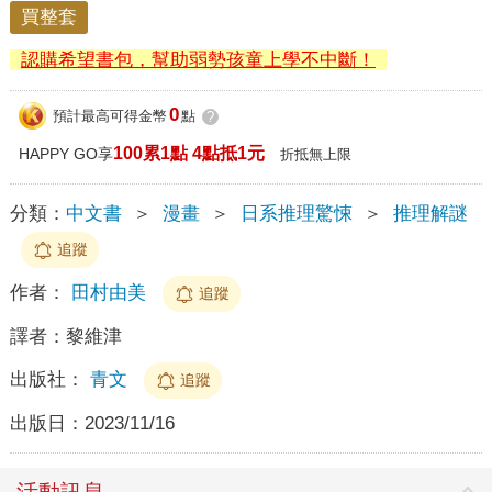
買整套
認購希望書包，幫助弱勢孩童上學不中斷！
0
預計最高可得金幣
點
?
100累1點 4點抵1元
HAPPY GO享
折抵無上限
分類：
中文書
＞
漫畫
＞
日系推理驚悚
＞
推理解謎
追蹤
作者：
田村由美
追蹤
譯者：
黎維津
出版社：
青文
追蹤
出版日：
2023/11/16
活動訊息