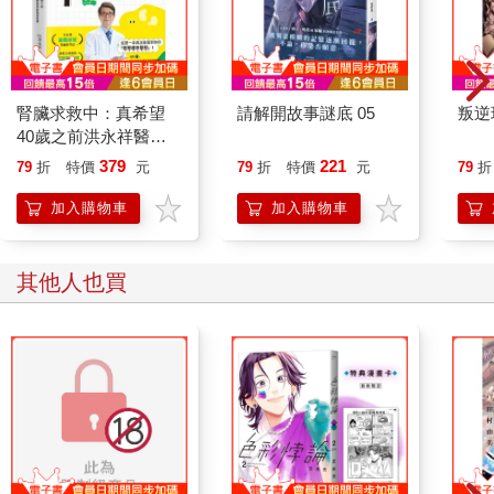
腎臟求救中：真希望
請解開故事謎底 05
叛逆
40歲之前洪永祥醫師
就告訴我這些事
379
221
79
折
特價
元
79
折
特價
元
79
折
加入購物車
加入購物車
其他人也買