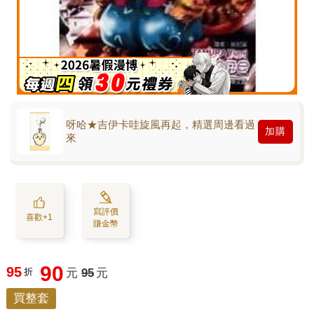
呀哈★吉伊卡哇旋風再起，精選周邊看過
加購
來
寫評價
喜歡+1
賺金幣
90
95
折
元
95
元
買整套