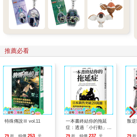
推薦必看
特殊傳說Ⅲ vol.11
一本書終結你的拖延
叛逆
症：透過「小行動」打
開大腦的行動開關，懶
253
237
79
折
特價
元
79
折
特價
元
79
折