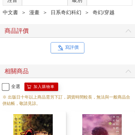
注音
級別
中文書
＞
漫畫
＞
日系奇幻科幻
＞
奇幻/穿越
商品評價
寫評價
相關商品
全選
加入購物車
※ 出版日十年以上商品需另下訂，調貨時間較長，無法與一般商品合
併結帳，敬請見諒。