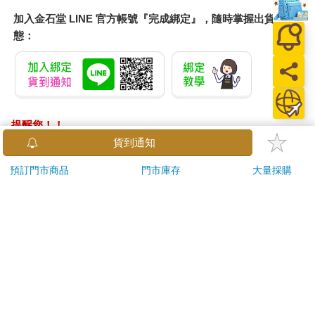
加入金石堂 LINE 官方帳號『完成綁定』，隨時掌握出貨動
態：
提醒您！！
金石堂及銀行均不會請您操作ATM! 如接獲電話要求您前往
貨到通知
ATM提款機，請不要聽從指示，以免受騙上當！
預訂門市商品
門市庫存
大量採購
退換貨須知：
**提醒您，鑑賞期不等於試用期，退回商品須為全新狀態**
依據「消費者保護法」第19條及行政院消費者保護處公告之
「通訊交易解除權合理例外情事適用準則」，以下商品購買
後，除商品本身有瑕疵外，將不提供7天的猶豫期：
易於腐敗、保存期限較短或解約時即將逾期。（如：生
鮮食品）
依消費者要求所為之客製化給付。（客製化商品）