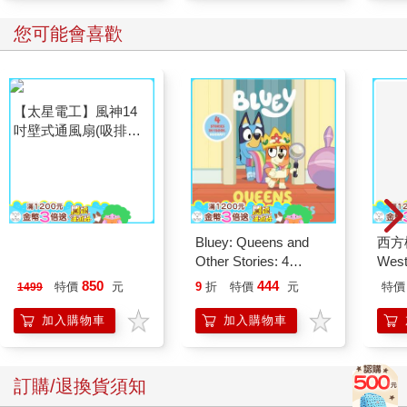
您可能會喜歡
【太星電工】風神14
Bluey: Queens and
西方
吋壁式通風扇(吸排風
Other Stories: 4
Wes
機)
Stories in 1 Book.
BD
850
444
特價
元
9
折
特價
元
特價
1499
Hooray!
加入購物車
加入購物車
訂購/退換貨須知