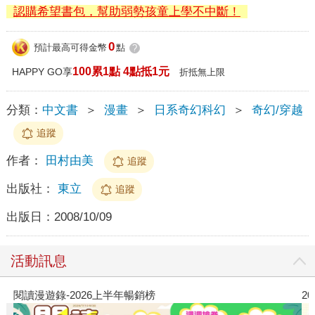
認購希望書包，幫助弱勢孩童上學不中斷！
0
預計最高可得金幣
點
?
100累1點 4點抵1元
HAPPY GO享
折抵無上限
分類：
中文書
＞
漫畫
＞
日系奇幻科幻
＞
奇幻/穿越
追蹤
作者：
田村由美
追蹤
出版社：
東立
追蹤
出版日：
2008/10/09
活動訊息
閱讀漫遊錄-2026上半年暢銷榜
2