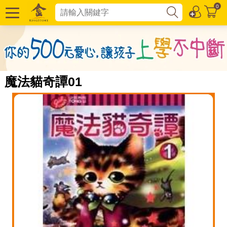
0
魔法貓奇譚01