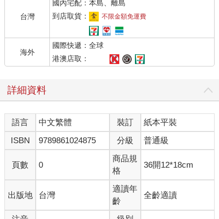
國內宅配：本島、離島
到店取貨：
台灣
不限金額免運費
國際快遞：全球
海外
港澳店取：
詳細資料
語言
中文繁體
裝訂
紙本平裝
ISBN
9789861024875
分級
普通級
商品規
頁數
0
36開12*18cm
格
適讀年
出版地
台灣
全齡適讀
齡