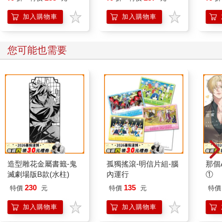
人也能變身「行動派」
的37個科學方法
加入購物車
加入購物車
您可能也需要
造型雕花金屬書籤-鬼
孤獨搖滾-明信片組-腦
那個A
滅劇場版B款(水柱)
內運行
①
230
135
特價
元
特價
元
特價
加入購物車
加入購物車