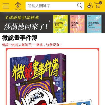
0
微詭畫事件簿
傳說中的超人氣詭王──微疼，強勢現身！