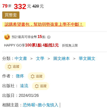
332
79
折
元
420
元
買整套
認購希望書包，幫助弱勢孩童上學不中斷！
15
預計最高可得金幣
點
?
100累1點 4點抵1元
HAPPY GO享
折抵無上限
分類：
中文書
＞
文學
＞
圖文繪本
＞
華文圖文
追蹤
作者：
微疼
追蹤
出版社：
遠流
追蹤
出版日：
2024/01/26
相關主題：
恐怖喔~膽小鬼慎入