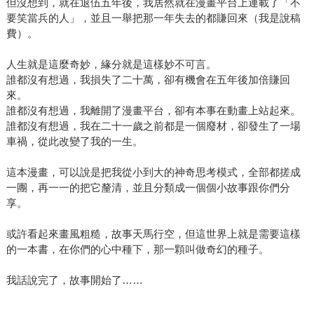
但沒想到，就在退伍五年後，我居然就在漫畫平台上連載了「不
要笑當兵的人」，並且一舉把那一年失去的都賺回來（我是說稿
費）。
人生就是這麼奇妙，緣分就是這樣妙不可言。
誰都沒有想過，我損失了二十萬，卻有機會在五年後加倍賺回
來。
誰都沒有想過，我離開了漫畫平台，卻有本事在動畫上站起來。
誰都沒有想過，我在二十一歲之前都是一個廢材，卻發生了一場
車禍，從此改變了我的一生。
這本漫畫，可以說是把我從小到大的神奇思考模式，全部都搓成
一團，再一一的把它釐清，並且分類成一個個小故事跟你們分
享。
或許看起來畫風粗糙，故事天馬行空，但這世界上就是需要這樣
的一本書，在你們的心中種下，那一顆叫做奇幻的種子。
我話說完了，故事開始了……