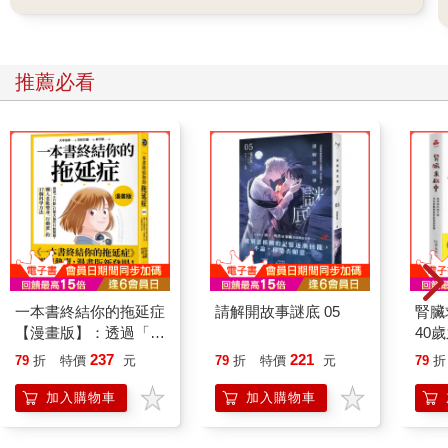
推薦必看
一本書終結你的拖延症
請解開故事謎底 05
腎臟
【漫畫版】：透過「小
40
行動」打開大腦的行動
就告
237
221
79
折
特價
元
79
折
特價
元
79
折
開關，懶人也能變身
「行動派」的37個科
加入購物車
加入購物車
學方法