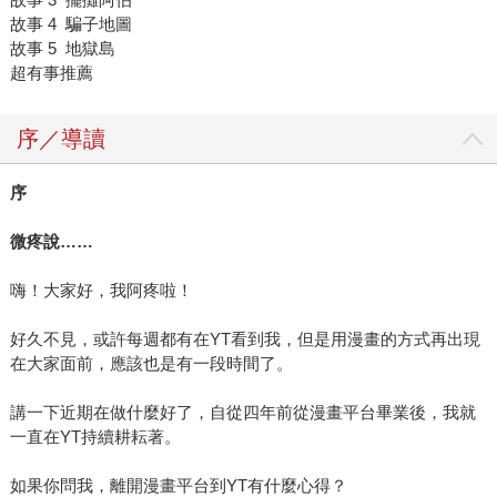
故事 4 騙子地圖
故事 5 地獄島
超有事推薦
序／導讀
序
微疼說
……
嗨！大家好，我阿疼啦！
好久不見，或許每週都有在YT看到我，但是用漫畫的方式再出現
在大家面前，應該也是有一段時間了。
講一下近期在做什麼好了，自從四年前從漫畫平台畢業後，我就
一直在YT持續耕耘著。
如果你問我，離開漫畫平台到YT有什麼心得？