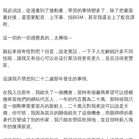
我必須說，從漫畫到了微動畫，學習的事情變多了，除了把畫面
畫好後，還需要配音、上字幕、找BGM，甚至我還去上了配音課
程。
這一切的一切感覺真的，太爽啦～
聽起來很奇怪對吧？但是，說老實話，一下子人生解鎖許多不同
技能，讓我又有信心可以在這行業活得更長更久，並且活得更豐
富。
這讓我不禁想到二十二歲那年發生的事情。
在我入伍那年，我錯失了一個機會，當時有個廠商希望可以授權
微疼當他們的網站代言人，一年的代言費為二十萬。那時候我只
是一個剛畢業要當兵的新鮮人，二十萬元對我來說可以說是天
價，但可惜，我因為當兵的關係錯失了這個機會，而眼睜睜的看
著代言變成了別的作家，我只能在營區乾掃地，並且領時薪八塊
半的微薄薪資。