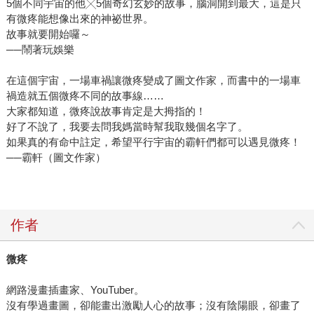
5個不同宇宙的他╳5個奇幻玄妙的故事，腦洞開到最大，這是只
有微疼能想像出來的神祕世界。
故事就要開始囉～
──鬧著玩娛樂
在這個宇宙，一場車禍讓微疼變成了圖文作家，而書中的一場車
禍造就五個微疼不同的故事線……
大家都知道，微疼說故事肯定是大拇指的！
好了不說了，我要去問我媽當時幫我取幾個名字了。
如果真的有命中註定，希望平行宇宙的霸軒們都可以遇見微疼！
──霸軒（圖文作家）
作者
微疼
網路漫畫插畫家、YouTuber。
沒有學過畫圖，卻能畫出激勵人心的故事；沒有陰陽眼，卻畫了