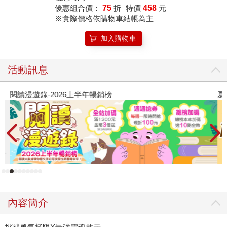
優惠組合價：
75
折
特價
458
元
※實際價格依購物車結帳為主
加入購物車
活動訊息
閱讀漫遊錄-2026上半年暢銷榜
夏
內容簡介