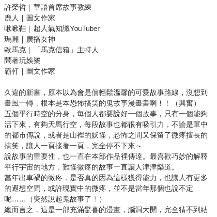
許榮哲｜華語首席故事教練
鹿人｜圖文作家
啾啾鞋｜超人氣知識YouTuber
瑪麗｜廣播女神
歐馬克｜「馬克信箱」主持人
鬧著玩娛樂
霸軒｜圖文作家
久違的新書，原本以為會是個輕鬆溫馨的可愛故事路線，沒想到
畫風一轉，根本是本恐怖搞笑的鬼故事漫畫書啊！！（興奮）
五個平行時空的分身，每個人都要說好一個故事，只有一個能夠
活下來，有夠天馬行空，每段故事也都很有吸引力，不論是軍中
的都市傳說，或者是山裡的妖怪，恐怖之間又保留了微疼擅長的
搞笑，讓人一頁接著一頁，完全停不下來～
說故事的重要性，也一直在本部作品裡傳達。最喜歡巧妙的解釋
平行宇宙的地方，難怪微疼的故事一直讓人津津樂道。
當年出車禍的微疼，是否真的因為這樣獲得能力，也讓人有更多
的遐想空間，或許現實中的微疼，並不是當年那個也說不定
呢……（突然說起鬼故事了！）
總而言之，這是一部充滿驚喜的漫畫，腦洞大開，完全猜不到結