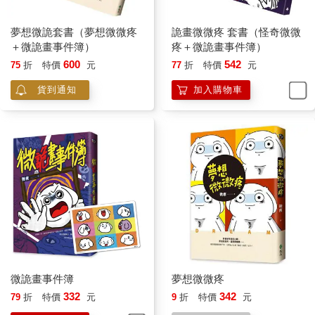
夢想微詭套書（夢想微微疼
詭畫微微疼 套書（怪奇微微
＋微詭畫事件簿）
疼＋微詭畫事件簿）
600
542
75
折
特價
元
77
折
特價
元
貨到通知
加入購物車
微詭畫事件簿
夢想微微疼
332
342
79
折
特價
元
9
折
特價
元