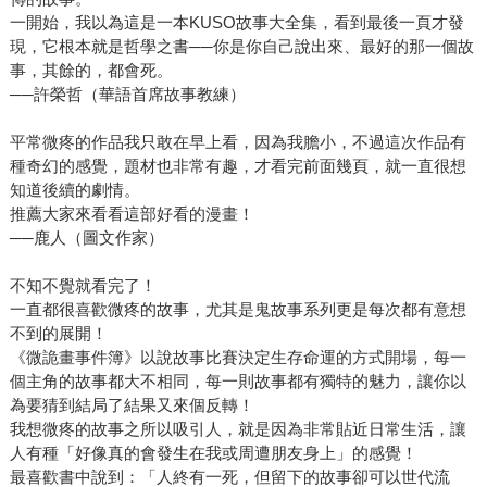
一開始，我以為這是一本KUSO故事大全集，看到最後一頁才發
現，它根本就是哲學之書──你是你自己說出來、最好的那一個故
事，其餘的，都會死。
──許榮哲（華語首席故事教練）
平常微疼的作品我只敢在早上看，因為我膽小，不過這次作品有
種奇幻的感覺，題材也非常有趣，才看完前面幾頁，就一直很想
知道後續的劇情。
推薦大家來看看這部好看的漫畫！
──鹿人（圖文作家）
不知不覺就看完了！
一直都很喜歡微疼的故事，尤其是鬼故事系列更是每次都有意想
不到的展開！
《微詭畫事件簿》以說故事比賽決定生存命運的方式開場，每一
個主角的故事都大不相同，每一則故事都有獨特的魅力，讓你以
為要猜到結局了結果又來個反轉！
我想微疼的故事之所以吸引人，就是因為非常貼近日常生活，讓
人有種「好像真的會發生在我或周遭朋友身上」的感覺！
最喜歡書中說到：「人終有一死，但留下的故事卻可以世代流