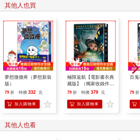
其他人也買
夢想微微疼（夢想新裝
極限返航【電影書衣典
百鬼
版）
藏版】（獨家收錄作者
訪談）
332
379
79
折
特價
元
79
折
特價
元
79
折
加入購物車
加入購物車
其他人也看