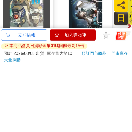
員
日
台灣OL10
流雲圖經
SN
卡通
250
300
特價
元
特價
元
特價
加入購物車
加入購物車
您可能會喜歡