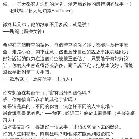
傳。」每天都努力深刻的活著、創造屬於你的最特別的故事吧！
──啾啾鞋（超人氣知識YouTuber）
微疼我兄弟，他的故事不用多說，就是讚！
──瑪麗（廣播女神）
希望在每個時空的微疼、每個時空的你／妳，都能注意行車安
全，走路小心、開車注意，然後磨練自己的說故事跟表達能力。
好好說話的能力在這個時空被嚴重低估了；只要能學會好好說
話，你的人生會過得舒服許多。而且說不定，把故事說好，還能
幫你爭取到第二人生唷。
──歐馬克（「馬克信箱」主持人）
你有想過在其他平行宇宙有另外四個你嗎？
或，你相信自己存在於其他宇宙嗎？
如果這是真的，不同的你會上演怎樣不同的人生劇場？
最會說鬼畫鬼的鬼才──微疼，睽違三年終於出新書啦（掌聲先催
落去）！
這本書告訴你，要說好一個故事，才能換來活下去的機會。
你的人生夠精彩、夠瘋狂嗎？哪個你才能笑到最後呢？