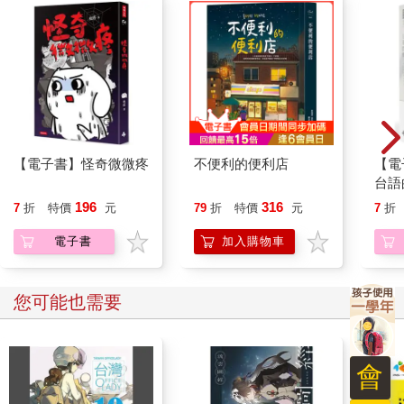
【電子書】怪奇微微疼
不便利的便利店
【電
台語
首詩
196
316
7
折
特價
元
79
折
特價
元
7
折
電子書
加入購物車
您可能也需要
會