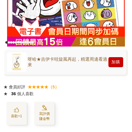
呀哈★吉伊卡哇旋風再起，精選周邊看過
加購
來
★
會員好評
★★★★★（5）
★
36
個人喜歡
寫評價
喜歡+1
賺金幣