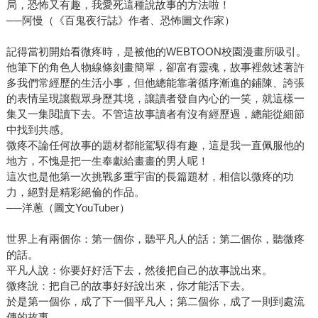
局，恐怖又有趣，我愛死這種說故事的方法啦！
──阿慢（《百鬼夜行誌》作者、恐怖圖文作家）
記得當初開始看微疼時，是被他的WEBTOON校園漫畫所吸引。
他筆下的角色人物線條刻畫簡單，卻富有靈魂，故事裡敘述著許
多我們常經歷的生活小事，但他總能靠著循序漸進的鋪陳、誇張
的表情呈現讓觀眾身歷其境，讓讀者發自內心的一笑，就這樣一
集又一集閱讀下去。不管這故事讀者有沒有經歷過，總能從細節
中找到共感。
微疼不論任何故事的題材都能駕馭得有趣，這是我一直佩服他的
地方，不愧是把一生奉獻給畫畫的男人呢！
這次也是他第一次挑戰多重宇宙的長篇題材，相信以微疼的功
力，絕對是精彩絕倫的作品。
──洋蔥（圖文YouTuber）
世界上有兩個你：第一個你，聽平凡人的話；第二個你，聽微疼
的話。
平凡人說：你要好好活下去，然後把自己的故事說出來。
微疼說：把自己的故事好好說出來，你才能活下去。
於是第一個你，成了下一個平凡人；第二個你，成了一則到處流
傳的故事。