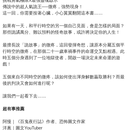
挑戰勇氣極限X最強靈魂啟示
傳說中的超人氣詭王──微疼，強勢現身！
這一回，你需要按著心臟，小心翼翼翻開這本書……
如果有一天，和平行時空的另一個自己見面，會是怎樣的局面？
那些詭譎萬分、難以預料的怪奇故事，或許將決定你的人生！
最擅長說「詭故事」的微疼，這回發揮奇想，讓原本分屬五個平
行時空的微疼，在那個二十一歲車禍事件的命運交叉點相遇。此
時五個分身遇到了一位地獄使者，開啟一場決定未來命運的遊
戲！
五個來自不同時空的微疼，該如何使出渾身解數贏取勝利？而最
後的判決又會如何進行呢？
讓我們一起看下去……
超有事推薦
阿慢｜《百鬼夜行誌》作者、恐怖圖文作家
洋蔥｜圖文YouTuber