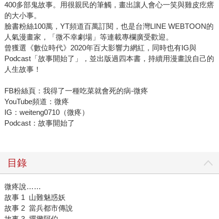
400多部鬼故事。用很親民的筆觸，畫出讓人會心一笑與雞皮疙瘩
的大小事。
臉書粉絲100萬，YT頻道百萬訂閱，也是台灣LINE WEBTOON的
人氣漫畫家，「微不幸劇場」等連載專欄廣受歡迎。
曾獲選《數位時代》2020年百大影響力網紅，同時也有IG與
Podcast「故事開始了」，並出版過四本書，持續用漫畫說自己的
人生故事！
FB粉絲頁：我得了一種吃菜就會死的病-微疼
YouTube頻道：微疼
IG：weiteng0710（微疼）
Podcast：故事開始了
目錄
微疼說……
故事 1 山難魅惑妖
故事 2 當兵都市傳說
故事 3 擺攤阿伯