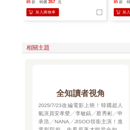
加入購物車
加
相關主題
全知讀者視角
2025/7/23改編電影上映！韓國超人
氣演員安孝燮╱李敏鎬╱蔡秀彬╱申
承浩╱NANA╱JISOO領銜主演！進
電影院前，先看原著才能當全知讀
者！