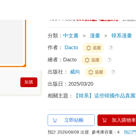
預計最高可得金幣
點
?
100累1點 4點抵1元
HAPPY GO享
折抵無
分類：
中文書
＞
漫畫
＞
韓系漫畫
作者：
Dacto
追蹤
?
繪者：
Dacto
追蹤
?
出版社：
威向
追蹤
?
加購
出版日：
2025/03/20
相關主題：
【韓系】這些韓國作品真厲
立即結帳
加入購物車
預計 2026/08/08 出貨
參考庫存量：4
預訂