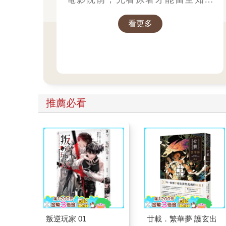
看更多
推薦必看
叛逆玩家 01
廿載．繁華夢 護玄出
道20週年創作集