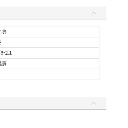
平裝
級
.8*2.1
適讀