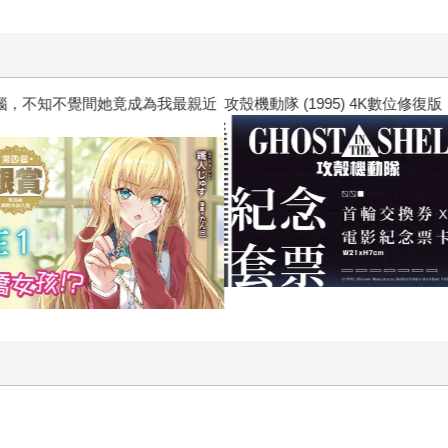
惱，不知不覺間她竟成為我最親近
攻殼機動隊 (1995) 4K數位修復版