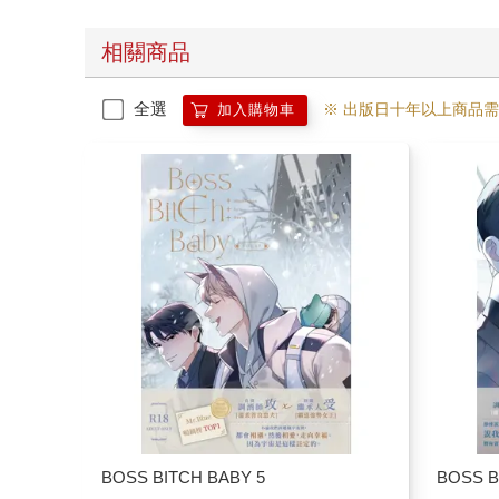
相關商品
全選
※ 出版日十年以上商品
加入購物車
BOSS BITCH BABY 5
BOSS B
357
85
折
特價
元
85
折