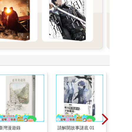
臺灣漫遊錄
請解開故事謎底 01
請解開故