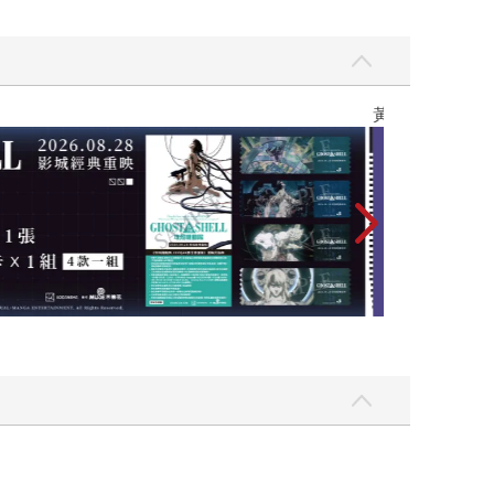
黃色書刊回來了