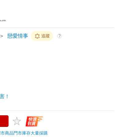
上限
＞
戀愛情事
追蹤
?
害！
門市商品
門市庫存
大量採購