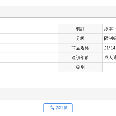
裝訂
紙本
分級
限制
商品規格
21*14
適讀年齡
成人
級別
寫評價