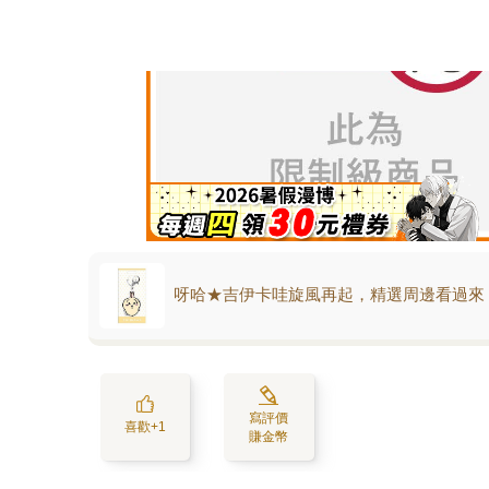
呀哈★吉伊卡哇旋風再起，精選周邊看過來
寫評價
喜歡+1
賺金幣