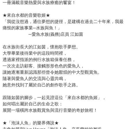
一冊滿載音樂熱愛與水族療癒的饗宴！
★來自水都的音樂歌姬★
「我從沒想過，通往夢想的捷徑，是建構在過去二十年來，我最
痛恨的家族事業─水族與魚！」
─愛魚水族(義務)店員 江如茵
在水族街長大的江如茵，懷抱歌手夢想。
大學畢業後待業中的這段時間裡，
透過家裡指派的例行水族箱保養任務，
一次次走訪顧客、接觸形形色色的愛魚人，
讓她逐漸重新認識那些曾令她厭煩的中大型觀賞魚。
隨著與愛魚人的交流與心靈共鳴，
她意外找到了屬於自己的創作歌手之路。
跟隨如茵的腳步，一起見證這位「來自水都的魚姬」，
如何唱出屬於自己的生命之歌：
展開一場橫跨水族觀賞魚與流行音樂的奇妙旅程！
★「泡沫人魚」的樂界傳說★