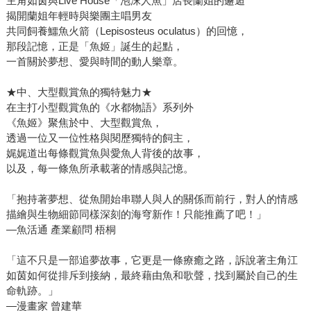
主角如茵與Live House「泡沫人魚」店長蘭姐的邂逅
揭開蘭姐年輕時與樂團主唱男友
共同飼養鱷魚火箭（Lepisosteus oculatus）的回憶，
那段記憶，正是「魚姬」誕生的起點，
一首關於夢想、愛與時間的動人樂章。
★中、大型觀賞魚的獨特魅力★
在主打小型觀賞魚的《水都物語》系列外
《魚姬》聚焦於中、大型觀賞魚，
透過一位又一位性格與閱歷獨特的飼主，
娓娓道出每條觀賞魚與愛魚人背後的故事，
以及，每一條魚所承載著的情感與記憶。
「抱持著夢想、從魚開始串聯人與人的關係而前行，對人的情感
描繪與生物細節同樣深刻的海穹新作！只能推薦了吧！」
—魚活通 產業顧問 梧桐
「這不只是一部追夢故事，它更是一條療癒之路，訴說著主角江
如茵如何從排斥到接納，最終藉由魚和歌聲，找到屬於自己的生
命軌跡。」
—漫畫家 曾建華