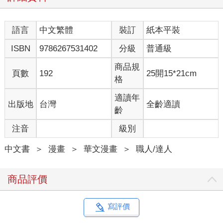
語言
中文繁體
裝訂
紙本平裝
ISBN
9786267531402
分級
普通級
商品規
頁數
192
25開15*21cm
格
適讀年
出版地
台灣
全齡適讀
齡
注音
級別
中文書
＞
漫畫
＞
華文漫畫
＞
職人/達人
商品評價
寫評價