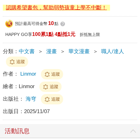
認購希望書包，幫助弱勢孩童上學不中斷！
10
預計最高可得金幣
點
?
100累1點 4點抵1元
HAPPY GO享
折抵無上限
分類：
中文書
＞
漫畫
＞
華文漫畫
＞
職人/達人
追蹤
作者：
Linmor
追蹤
繪者：
Linmor
追蹤
出版社：
海穹
追蹤
出版日：
2025/11/07
活動訊息