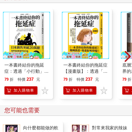
一本書終結你的拖延
一本書終結你的拖延症
底層
症：透過「小行動」打
【漫畫版】：透過「小
界的
開大腦的行動開關，懶
行動」打開大腦的行動
237
237
79
折
特價
元
79
折
特價
元
79
折
人也能變身「行動派」
開關，懶人也能變身
的37個科學方法
「行動派」的37個科
加入購物車
加入購物車
學方法
您可能也需要
向什麼都能做的軟
對常來我家的辣妹