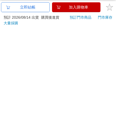
後，除商品本身有瑕疵外，將不提供7天的猶豫期：
立即結帳
加入購物車
易於腐敗、保存期限較短或解約時即將逾期。（如：生
鮮食品）
預計 2026/08/14 出貨
購買後進貨
預訂門市商品
門市庫存
依消費者要求所為之客製化給付。（客製化商品）
大量採購
報紙、期刊或雜誌。（含MOOK、外文雜誌）
經消費者拆封之影音商品或電腦軟體。
非以有形媒介提供之數位內容或一經提供即為完成之線
上服務，經消費者事先同意始提供。（如：電子書、電
子雜誌、下載版軟體、虛擬商品…等）
已拆封之個人衛生用品。（如：內衣褲、刮鬍刀、除毛
刀…等）
若非上列種類商品，均享有到貨7天的猶豫期（含例假
日）。
辦理退換貨時，商品（組合商品恕無法接受單獨退貨）必須
是您收到商品時的原始狀態（包含商品本體、配件、贈品、
保證書、所有附隨資料文件及原廠內外包裝…等），請勿直
接使用原廠包裝寄送，或於原廠包裝上黏貼紙張或書寫文
字。
退回商品若無法回復原狀，將請您負擔回復原狀所需費用，