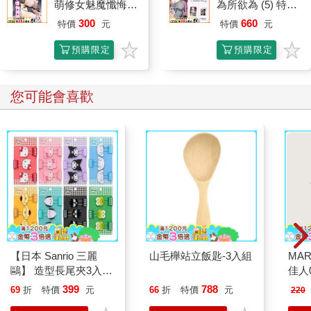
萌修女魅魔懺悔榨
為所欲為 (5) 特裝
精
版
300
660
特價
元
特價
元
預購限定
預購限定
您可能會喜歡
【日本 Sanrio 三麗
山毛櫸站立飯匙-3入組
MAR
鷗】 造型長尾夾3入組
佳人0
(8款可選) 凱蒂貓 Hello
399
788
69
折
特價
元
66
折
特價
元
220
Kitty 庫洛米 布丁狗 酷