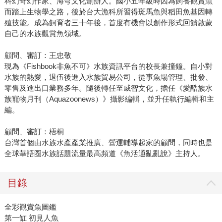
科幻奇幻作家、海穹文化創辦人。國小五年級時因為飼養觀賞魚
而踏上生物學之路，後於台大漁科所習得斑馬魚與稻田魚基因轉
殖技能。成為飼育者三十年後，首度有機會以創作形式回饋啟蒙
自己的水族觀賞魚領域。
顧問、審訂：王忠敬
現為《Fishbook非魚不可》水族資訊平台的校長兼撞鐘。自小對
水族的熱愛，退伍後進入水族貿易公司，從事魚場管理、批發、
零售及進出口業務多年。隨後轉任至威智文化，擔任《愛酷族水
族寵物月刊（Aquazoonews）》攝影編輯，並升任執行編輯和主
編。
顧問、審訂：梧桐
台灣首個由水族水產產業推廣、營運輔導起家的顧問，同時也是
全球華語圈水族話題流量最高頻道《魚活通亂亂說》主持人。
目錄
全彩觀賞魚圖鑑
第一缸 初見人魚