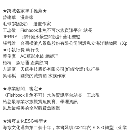
★跨域名家聯手推薦★
曾建華 漫畫家
毛球(梁紹先) 漫畫作家
王忠敬 Fishbook非魚不可水族資訊平台 站長
JERRY 張軒誠水景空間設計 藝術總監
張哲維 台灣橫浜八景島股份有限公司附設私立海洋動物園（Xp
ark) 執行長 執行長
蔡俊彥 AC草影水族 總經理
梧桐 魚活通 產業顧問
方耀庭 天僖生技股份有限公司(鮮蝦食譜) 執行長
吳瑞梹 國寶的藏寶箱 水族作家
★專業顧問、審定★
《Fishbook非魚不可》水族資訊平台站長 王忠敬
給您最專業水族觀賞魚飼育、學理資訊
以及最精美的全彩觀賞魚圖鑑
★海穹文化ESG轉型★
海穹文化邁向第二個十年，本書延續2024年的ＥＳＧ轉型（企業