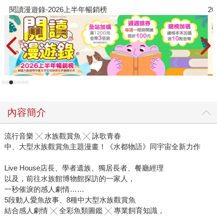
閱讀漫遊錄-2026上半年暢銷榜
2
內容簡介
流行音樂 ╳ 水族觀賞魚 ╳ 詠歌青春
中、大型水族觀賞魚主題漫畫！《水都物語》同宇宙全新力作
Live House店長、學者遺族、獨居長者、餐廳經理
以及，前往水族館博物館探訪的一家人，
一秒催淚的感人劇情……
5段動人愛魚故事、8種中大型水族觀賞魚
結合感人劇情 ╳ 全彩魚類圖鑑 ╳ 專業飼育知識，