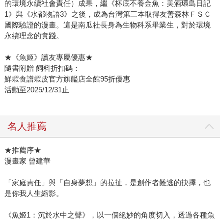
的環境永續社會責任）成果，繼《杯底不養金魚：美酒環島日記
1》與《水都物語3》之後，成為台灣第三本取得友善森林ＦＳＣ
國際驗證的漫畫。這是南瓜社長身為生物科系畢業生，對於環境
永續理念的實踐。
★《魚姬》讀友專屬優惠★
隨書附贈 飼料折扣碼：
鮮蝦食譜蝦皮官方旗艦店全館95折優惠
活動至2025/12/31止
名人推薦
★推薦序★
漫畫家 曾建華
「家庭責任」與「自身夢想」的拉扯，是創作者難逃的抉擇，也
是你我人生縮影。
《魚姬1：沉於水中之聲》，以一個絕妙的角度切入，透過各種魚