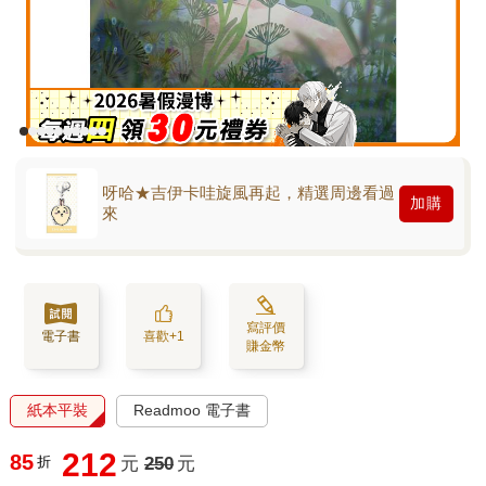
呀哈★吉伊卡哇旋風再起，精選周邊看過
加購
來
寫評價
電子書
喜歡+1
賺金幣
紙本平裝
Readmoo 電子書
212
85
折
元
250
元