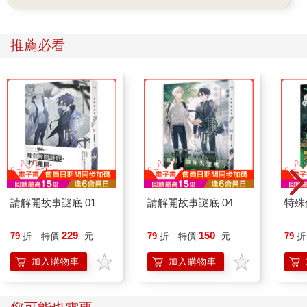
推薦必看
請解開故事謎底 01
請解開故事謎底 04
特殊傳
229
150
79
折
特價
元
79
折
特價
元
79
折
加入購物車
加入購物車