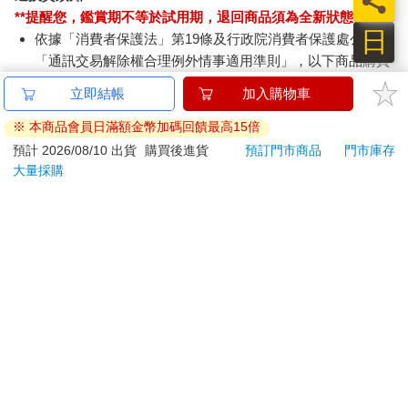
員
**提醒您，鑑賞期不等於試用期，退回商品須為全新狀態**
日
依據「消費者保護法」第19條及行政院消費者保護處公告之
「通訊交易解除權合理例外情事適用準則」，以下商品購買
後，除商品本身有瑕疵外，將不提供7天的猶豫期：
立即結帳
加入購物車
易於腐敗、保存期限較短或解約時即將逾期。（如：生
鮮食品）
※ 本商品會員日滿額金幣加碼回饋最高15倍
依消費者要求所為之客製化給付。（客製化商品）
預計 2026/08/10 出貨
購買後進貨
預訂門市商品
門市庫存
報紙、期刊或雜誌。（含MOOK、外文雜誌）
大量採購
經消費者拆封之影音商品或電腦軟體。
非以有形媒介提供之數位內容或一經提供即為完成之線
上服務，經消費者事先同意始提供。（如：電子書、電
子雜誌、下載版軟體、虛擬商品…等）
已拆封之個人衛生用品。（如：內衣褲、刮鬍刀、除毛
刀…等）
若非上列種類商品，均享有到貨7天的猶豫期（含例假
日）。
辦理退換貨時，商品（組合商品恕無法接受單獨退貨）必須
是您收到商品時的原始狀態（包含商品本體、配件、贈品、