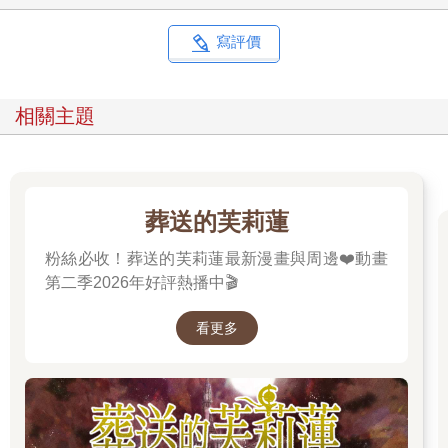
寫評價
相關主題
葬送的芙莉蓮
粉絲必收！葬送的芙莉蓮最新漫畫與周邊❤️動畫
第二季2026年好評熱播中🎬
看更多