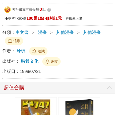
0
預計最高可得金幣
點
?
100累1點 4點抵1元
HAPPY GO享
折抵無上限
分類：
中文書
＞
漫畫
＞
其他漫畫
＞
其他漫畫
追蹤
作者：
珍瑪
追蹤
出版社：
時報文化
追蹤
出版日：
1998/07/21
超值合購