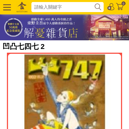
0
凹凸七四七 2