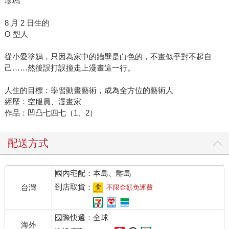
珍瑪
8 月 2 日生的
O 型人
從小愛塗鴉，只因為家中的牆壁是白色的，不畫似乎對不起自
己……然後誤打誤撞走上漫畫這一行。
人生的目標：學習動畫藝術，成為全方位的藝術人
經歷：空服員、漫畫家
作品：凹凸七四七（1、2）
配送方式
國內宅配：本島、離島
到店取貨：
台灣
不限金額免運費
國際快遞：全球
海外