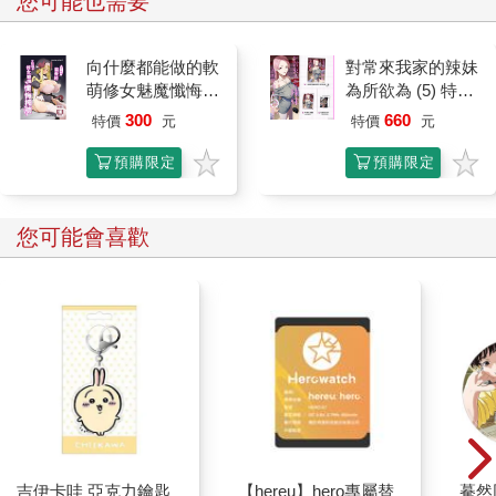
您可能也需要
向什麼都能做的軟
對常來我家的辣妹
萌修女魅魔懺悔榨
為所欲為 (5) 特裝
精
版
300
660
特價
元
特價
元
預購限定
預購限定
您可能會喜歡
吉伊卡哇 亞克力鑰匙
【hereu】hero專屬替
驀然