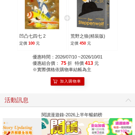
凹凸七四七 2
荒野之狼(精裝版)
定價
100
元
定價
450
元
優惠時間：2026/07/10 ~2026/10/01
優惠組合價：
75
折
特價
413
元
※實際價格依購物車結帳為主
加入購物車
活動訊息
閱讀漫遊錄-2026上半年暢銷榜
2