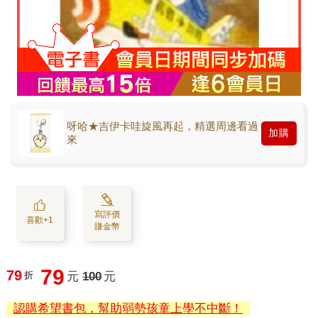
呀哈★吉伊卡哇旋風再起，精選周邊看過
加購
來
寫評價
喜歡+1
賺金幣
79
79
折
元
100
元
認購希望書包，幫助弱勢孩童上學不中斷！