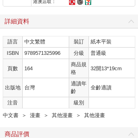
港澳店取：
詳細資料
語言
中文繁體
裝訂
紙本平裝
ISBN
9789571325996
分級
普通級
商品規
頁數
164
32開13*19cm
格
適讀年
出版地
台灣
全齡適讀
齡
注音
級別
中文書
＞
漫畫
＞
其他漫畫
＞
其他漫畫
商品評價