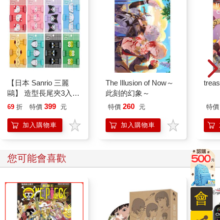
【日本 Sanrio 三麗
The Illusion of Now～
trea
鷗】 造型長尾夾3入組
此刻的幻象～
(8款可選) 凱蒂貓 Hello
399
260
69
折
特價
元
特價
元
特價
Kitty 庫洛米 布丁狗 酷
企鵝
加入購物車
加入購物車
您可能會喜歡
會