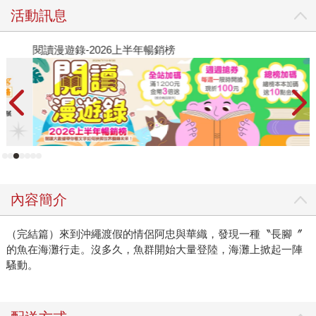
活動訊息
閱讀漫遊錄-2026上半年暢銷榜
2
內容簡介
（完結篇）來到沖繩渡假的情侶阿忠與華織，發現一種〝長腳〞
的魚在海灘行走。沒多久，魚群開始大量登陸，海灘上掀起一陣
騷動。