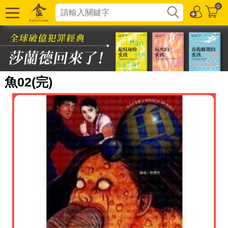
0
魚02(完)