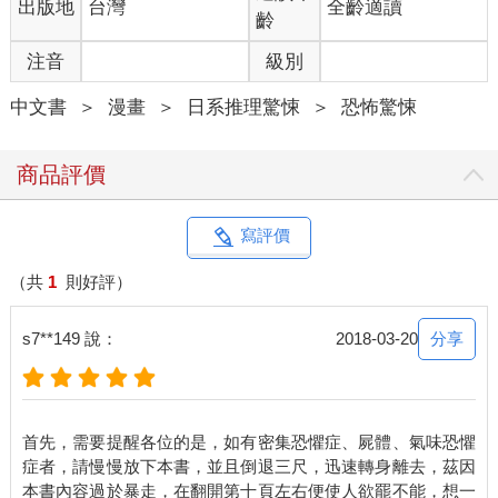
出版地
台灣
全齡適讀
齡
注音
級別
中文書
＞
漫畫
＞
日系推理驚悚
＞
恐怖驚悚
商品評價
寫評價
（共
1
則好評）
分享
s7**149 說：
2018-03-20
首先，需要提醒各位的是，如有密集恐懼症、屍體、氣味恐懼
症者，請慢慢放下本書，並且倒退三尺，迅速轉身離去，茲因
本書內容過於暴走，在翻開第十頁左右便使人欲罷不能，想一