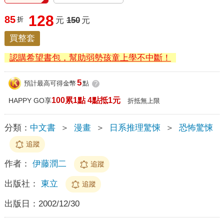
128
85
折
元
150
元
買整套
認購希望書包，幫助弱勢孩童上學不中斷！
5
預計最高可得金幣
點
?
100累1點 4點抵1元
HAPPY GO享
折抵無上限
分類：
中文書
＞
漫畫
＞
日系推理驚悚
＞
恐怖驚悚
追蹤
作者：
伊藤潤二
追蹤
出版社：
東立
追蹤
出版日：
2002/12/30