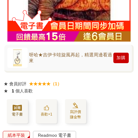
呀哈★吉伊卡哇旋風再起，精選周邊看過
加購
來
★
會員好評
★★★★★（1）
★
1
個人喜歡
寫評價
電子書
喜歡+1
賺金幣
紙本平裝
Readmoo 電子書