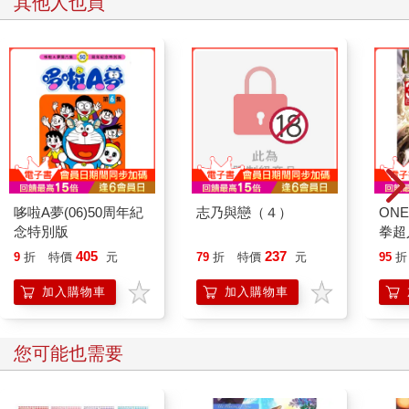
其他人也買
哆啦A夢(06)50周年紀
志乃與戀（４）
ONE
念特別版
拳超人
405
237
9
折
特價
元
79
折
特價
元
95
折
加入購物車
加入購物車
您可能也需要