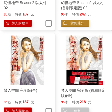
幻怪地帶 Season2 以太村
幻怪地帶 Season2 以太村
02
(首刷限定版) 02
187
247
85
折
特價
元
95
折
特價
元
加入購物車
貨到通知
禁入空間 完全版(全)
禁入空間 完全版 (首刷限定
版)(全)
187
218
85
折
特價
元
95
折
特價
元
加入購物車
停售