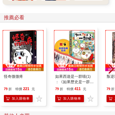
推薦必看
怪奇微微疼
如果西遊是一群喵(1)
叛逆
：《如果歷史是一群
喵》作者最新力作，附
221
411
79
折
特價
元
79
折
特價
元
79
折
【首卷特典】拉頁
加入購物車
加入購物車