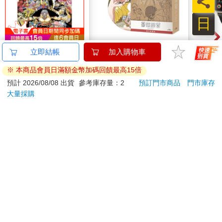
員
日
ONE PIECE航海王
驀然回首(藍光典藏版)
Ergot
立即結帳
加入購物車
(首刷限定版) 114
2.
※ 本商品會員日滿額金幣加碼回饋最高15倍
123
1550
85
折
特價
元
特價
元
1590
預計 2026/08/08 出貨
參考庫存量：2
預訂門市商品
門市庫存
大量採購
加入購物車
預購限定
訂購/退換貨須知
加入金石堂 LINE 官方帳號『完成綁定』，隨時掌握出貨動
態：