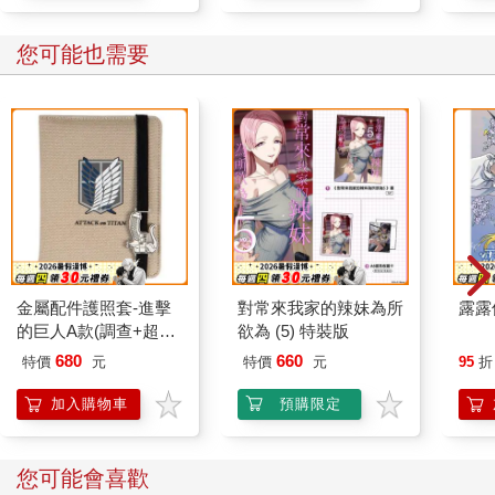
您可能也需要
金屬配件護照套-進擊
對常來我家的辣妹為所
露露
的巨人A款(調查+超硬
欲為 (5) 特裝版
質刀)
680
660
特價
元
特價
元
95
折
加入購物車
預購限定
您可能會喜歡