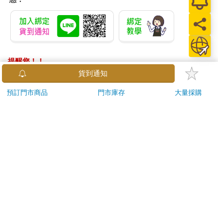
提醒您！！
金石堂及銀行均不會請您操作ATM! 如接獲電話要求您前往
貨到通知
ATM提款機，請不要聽從指示，以免受騙上當！
預訂門市商品
門市庫存
大量採購
退換貨須知：
**提醒您，鑑賞期不等於試用期，退回商品須為全新狀態**
依據「消費者保護法」第19條及行政院消費者保護處公告之
「通訊交易解除權合理例外情事適用準則」，以下商品購買
後，除商品本身有瑕疵外，將不提供7天的猶豫期：
易於腐敗、保存期限較短或解約時即將逾期。（如：生
鮮食品）
依消費者要求所為之客製化給付。（客製化商品）
報紙、期刊或雜誌。（含MOOK、外文雜誌）
經消費者拆封之影音商品或電腦軟體。