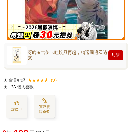
呀哈★吉伊卡哇旋風再起，精選周邊看過
加購
來
★
會員好評
★★★★★（9）
★
36
個人喜歡
寫評價
喜歡+1
賺金幣