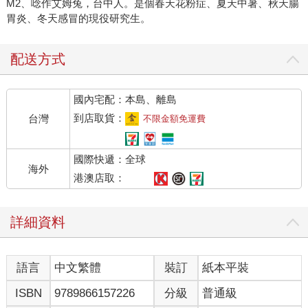
M2、唸作艾姆兔，台中人。是個春天花粉症、夏天中暑、秋天腸
胃炎、冬天感冒的現役研究生。
配送方式
國內宅配：本島、離島
到店取貨：
台灣
不限金額免運費
國際快遞：全球
海外
港澳店取：
詳細資料
語言
中文繁體
裝訂
紙本平裝
ISBN
9789866157226
分級
普通級