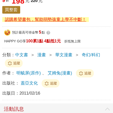
198
9
折
元
220
元
買整套
認購希望書包，幫助弱勢孩童上學不中斷！
5
預計最高可得金幣
點
?
100累1點 4點抵1元
HAPPY GO享
折抵無上限
分類：
中文書
＞
漫畫
＞
華文漫畫
＞
奇幻/科幻
追蹤
作者：
明毓屏(原作)
、
艾姆兔(漫畫)
追蹤
出版社：
蓋亞文化
追蹤
出版日：
2011/02/16
活動訊息