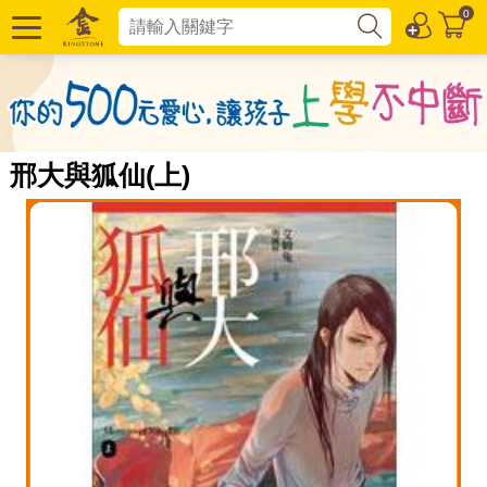
0
邢大與狐仙(上)