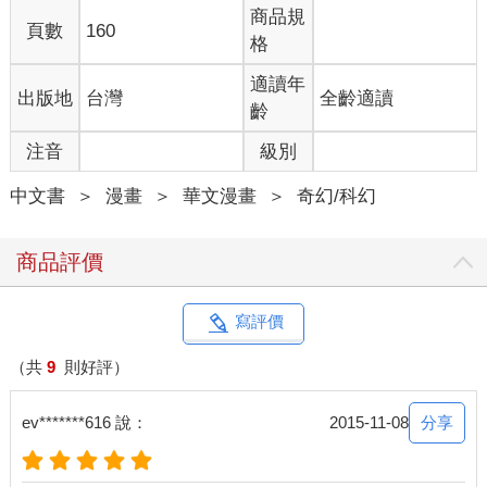
商品規
頁數
160
格
適讀年
出版地
台灣
全齡適讀
齡
注音
級別
中文書
＞
漫畫
＞
華文漫畫
＞
奇幻/科幻
商品評價
寫評價
（共
9
則好評）
分享
ev*******616 說：
2015-11-08