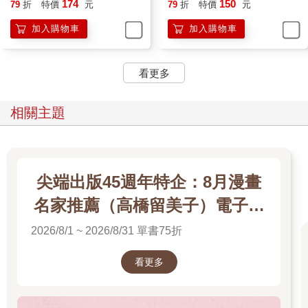
174
150
79
折
特價
元
79
折
特價
元
加入購物車
加入購物車
看更多
相關主題
尖端出版45週年特企：8月漫畫
名家推薦（高橋留美子）電子書
展
2026/8/1 ~ 2026/8/31 單書75折
看更多