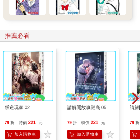
推薦必看
叛逆玩家 02
請解開故事謎底 05
請解
221
221
79
折
特價
元
79
折
特價
元
79
折
加入購物車
加入購物車