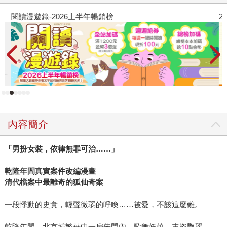
閱讀漫遊錄-2026上半年暢銷榜
2
內容簡介
「男扮女裝，依律無罪可治……」
乾隆年間真實案件改編漫畫
清代檔案中最離奇的狐仙奇案
一段悸動的史實，輕聲微弱的呼喚……被愛，不該這麼難。
乾隆年間，北京城繁華中一扇朱門內，歌舞妖嬈，丰姿艷麗。