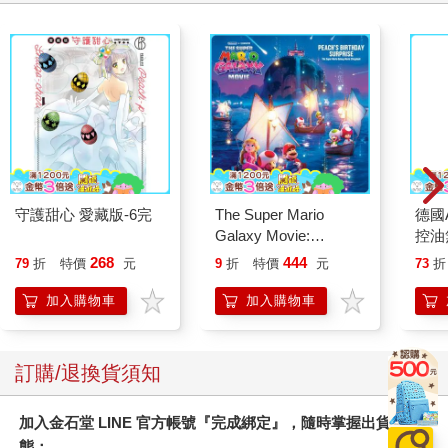
守護甜心 愛藏版-6完
The Super Mario
德國A
Galaxy Movie:
控油
Peach`s Birthday
凝露3
268
444
79
折
特價
元
9
折
特價
元
73
折
Surprise: The Super
髮根
Mario Galaxy Movie
調理
加入購物車
加入購物車
Storybook
滋潤
質適
訂購/退換貨須知
加入金石堂 LINE 官方帳號『完成綁定』，隨時掌握出貨動
態：