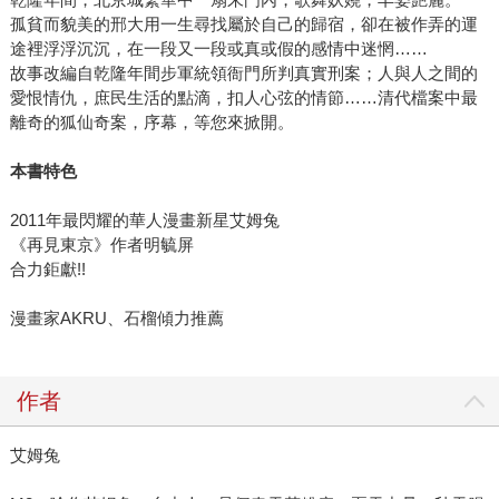
孤貧而貌美的邢大用一生尋找屬於自己的歸宿，卻在被作弄的運
途裡浮浮沉沉，在一段又一段或真或假的感情中迷惘……
故事改編自乾隆年間步軍統領衙門所判真實刑案；人與人之間的
愛恨情仇，庶民生活的點滴，扣人心弦的情節……清代檔案中最
離奇的狐仙奇案，序幕，等您來掀開。
本書特色
2011年最閃耀的華人漫畫新星艾姆兔
《再見東京》作者明毓屏
合力鉅獻!!
漫畫家AKRU、石榴傾力推薦
作者
艾姆兔