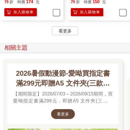
174
150
79
折
特價
元
79
折
特價
元
加入購物車
加入購物車
看更多
相關主題
2026暑假動漫節-愛呦買指定書
滿299元即贈A5 文件夾(三款隨
機)
【期間限定】2026/07/03～2026/09/15期間，買
愛呦指定書滿299元，即贈A5 文件夾(三款隨
機)！單筆訂單不累贈，數量有限，送完為止！
看更多