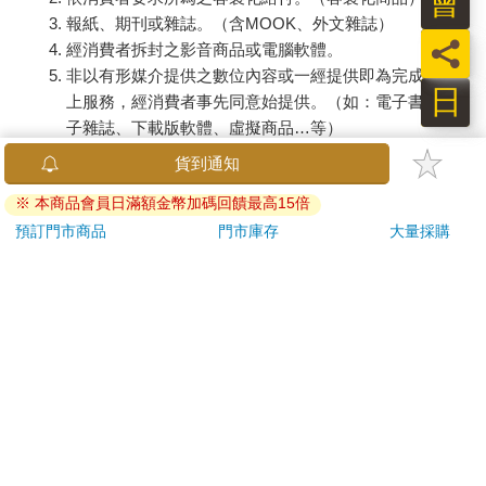
會
報紙、期刊或雜誌。（含MOOK、外文雜誌）
員
經消費者拆封之影音商品或電腦軟體。
非以有形媒介提供之數位內容或一經提供即為完成之線
日
上服務，經消費者事先同意始提供。（如：電子書、電
子雜誌、下載版軟體、虛擬商品…等）
已拆封之個人衛生用品。（如：內衣褲、刮鬍刀、除毛
貨到通知
刀…等）
※ 本商品會員日滿額金幣加碼回饋最高15倍
若非上列種類商品，均享有到貨7天的猶豫期（含例假
日）。
預訂門市商品
門市庫存
大量採購
辦理退換貨時，商品（組合商品恕無法接受單獨退貨）必須
是您收到商品時的原始狀態（包含商品本體、配件、贈品、
保證書、所有附隨資料文件及原廠內外包裝…等），請勿直
接使用原廠包裝寄送，或於原廠包裝上黏貼紙張或書寫文
字。
退回商品若無法回復原狀，將請您負擔回復原狀所需費用，
嚴重時將影響您的退貨權益。