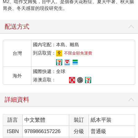
M2、唸作艾姆兔，台中人。是個春天花粉症、夏天中暑、秋天腸
胃炎、冬天感冒的現役研究生。
配送方式
國內宅配：本島、離島
到店取貨：
台灣
不限金額免運費
國際快遞：全球
海外
港澳店取：
詳細資料
語言
中文繁體
裝訂
紙本平裝
ISBN
9789866157226
分級
普通級