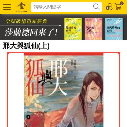
0
邢大與狐仙(上)