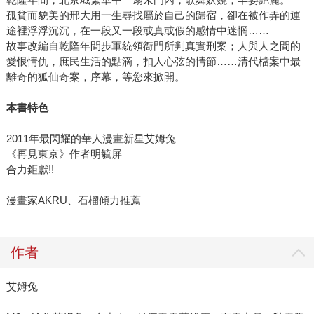
孤貧而貌美的邢大用一生尋找屬於自己的歸宿，卻在被作弄的運
途裡浮浮沉沉，在一段又一段或真或假的感情中迷惘……
故事改編自乾隆年間步軍統領衙門所判真實刑案；人與人之間的
愛恨情仇，庶民生活的點滴，扣人心弦的情節……清代檔案中最
離奇的狐仙奇案，序幕，等您來掀開。
本書特色
2011年最閃耀的華人漫畫新星艾姆兔
《再見東京》作者明毓屏
合力鉅獻!!
漫畫家AKRU、石榴傾力推薦
作者
艾姆兔