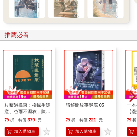
推薦必看
杖藜過橋東：柳風生暖
請解開故事謎底 05
一本
意、杏雨不濕衣；陳亮
【漫
恭談以心轉境的適齡漫
行動
379
221
79
折
特價
元
79
折
特價
元
79
折
想
開關
「行
加入購物車
加入購物車