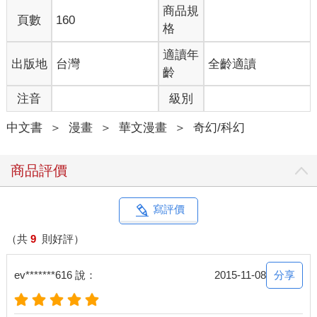
商品規
頁數
160
格
適讀年
出版地
台灣
全齡適讀
齡
注音
級別
中文書
＞
漫畫
＞
華文漫畫
＞
奇幻/科幻
商品評價
寫評價
（共
9
則好評）
分享
ev*******616 說：
2015-11-08