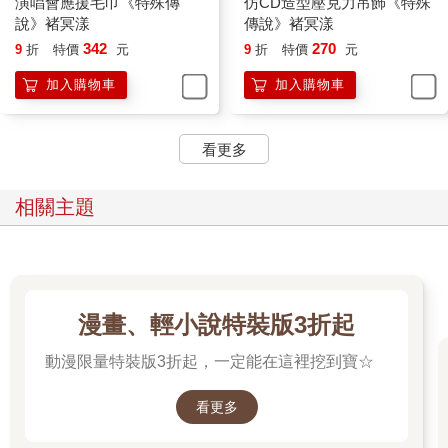
演唱會應援毛巾《特殊傳
仿CD造型壓克力吊飾《特殊
說》褚冥漾
傳說》褚冥漾
342
270
9
折
特價
元
9
折
特價
元
加入購物車
加入購物車
看更多
相關主題
漫畫、輕小說特裝版3折起
動漫限量特裝版3折起，一定能在這裡挖到寶☆
看更多