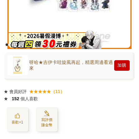
呀哈★吉伊卡哇旋風再起，精選周邊看過
加購
來
★
會員好評
★★★★★（11）
★
152
個人喜歡
寫評價
喜歡+1
賺金幣