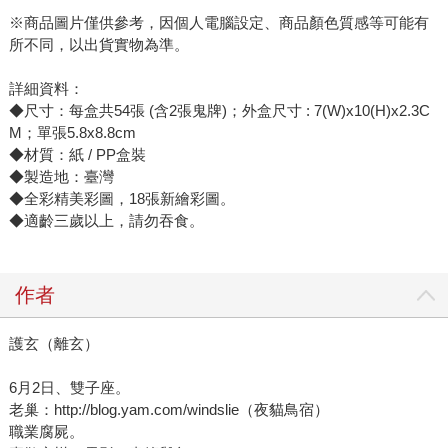
※商品圖片僅供參考，因個人電腦設定、商品顏色質感等可能有
所不同，以出貨實物為準。
詳細資料：
◆尺寸：每盒共54張 (含2張鬼牌)；外盒尺寸 : 7(W)x10(H)x2.3C
M；單張5.8x8.8cm
◆材質：紙 / PP盒裝
◆製造地：臺灣
◆全彩精美彩圖，18張新繪彩圖。
◆適齡三歲以上，請勿吞食。
作者
護玄（離玄）
6月2日、雙子座。
老巢：http://blog.yam.com/windslie（夜貓鳥宿）
職業腐屍。