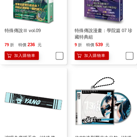
特殊傳說Ⅲ vol.09
特殊傳說漫畫：學院篇 07 珍
藏特典組
236
539
79
折
特價
元
9
折
特價
元
加入購物車
加入購物車