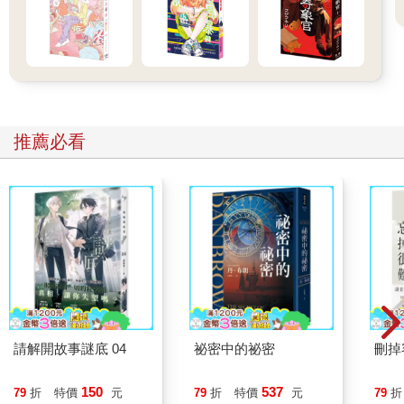
推薦必看
請解開故事謎底 04
祕密中的祕密
刪掉
150
537
79
折
特價
元
79
折
特價
元
79
折