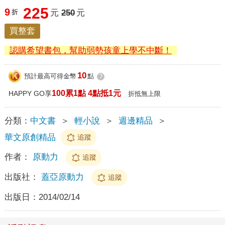
225
9
折
元
250
元
買整套
認購希望書包，幫助弱勢孩童上學不中斷！
10
預計最高可得金幣
點
?
100累1點 4點抵1元
HAPPY GO享
折抵無上限
分類：
中文書
＞
輕小說
＞
週邊精品
＞
華文原創精品
追蹤
作者：
原動力
追蹤
出版社：
蓋亞原動力
追蹤
出版日：
2014/02/14