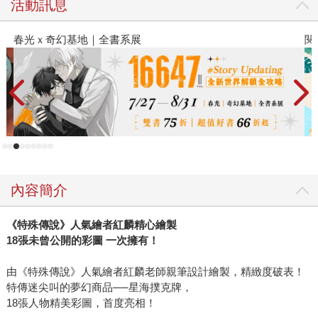
活動訊息
系展
閱讀漫遊錄-2026上半年暢銷
內容簡介
《特殊傳說》人氣繪者紅麟精心繪製
18張未曾公開的彩圖 一次擁有！
由《特殊傳說》人氣繪者紅麟老師親筆設計繪製，精緻度破表！
特傳迷尖叫的夢幻商品──星海撲克牌，
18張人物精美彩圖，首度亮相！