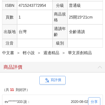
ISBN
4715243772954
分級
普通級
商品規
頁數
1
25開15*21cm
格
適讀年
出版地
台灣
全齡適讀
齡
注音
級別
中文書
＞
輕小說
＞
週邊精品
＞
華文原創精品
商品評價
寫評價
（共
11
則好評）
分享
ev******333 說：
2020-08-02