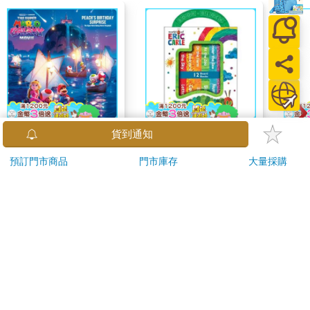
The Super Mario
World of Eric Carle-
【艾
貨到通知
Galaxy Movie:
My First Library Board
除穢
預訂門市商品
門市庫存
大量採購
Peach`s Birthday
Book Block Set
平安
444
581
9
折
特價
元
9
折
特價
元
75
折
Surprise: The Super
抹草
Mario Galaxy Movie
另有
加入購物車
立即代訂
Storybook
訂購/退換貨須知
加入金石堂 LINE 官方帳號『完成綁定』，隨時掌握出貨動
態：