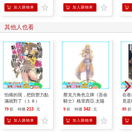
加入購物車
加入購物車
其他人也看
怕痛的我，把防禦力點
壓克力角色立牌《吾命
在巷
滿就對了（１８）
騎士》格里西亞.太陽
竟是
少女
213
342
79
折
特價
元
9
折
特價
元
85
折
加入購物車
加入購物車