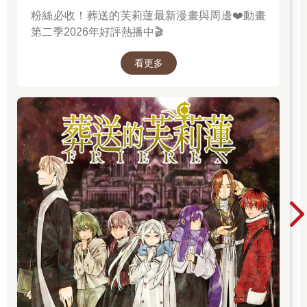
粉絲必收！葬送的芙莉蓮最新漫畫與周邊❤️動畫
第二季2026年好評熱播中🎬
看更多