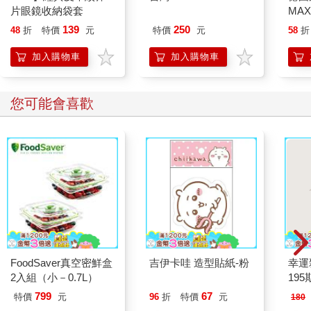
片眼鏡收納袋套
MAX
IN-
139
250
48
折
特價
元
特價
元
58
折
組
加入購物車
加入購物車
您可能會喜歡
FoodSaver真空密鮮盒
吉伊卡哇 造型貼紙-粉
幸運
2入組（小－0.7L）
195
799
67
特價
元
96
折
特價
元
180