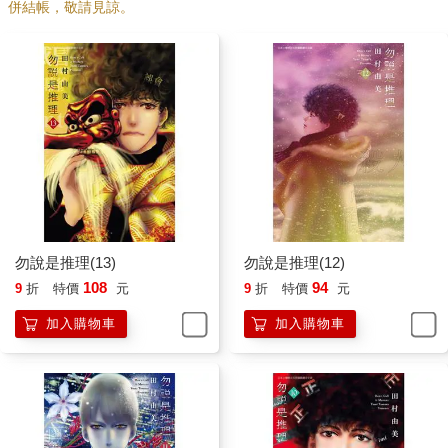
併結帳，敬請見諒。
勿說是推理(13)
勿說是推理(12)
108
94
9
折
特價
元
9
折
特價
元
加入購物車
加入購物車