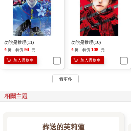
勿說是推理(11)
勿說是推理(10)
94
108
9
折
特價
元
9
折
特價
元
加入購物車
加入購物車
看更多
相關主題
葬送的芙莉蓮