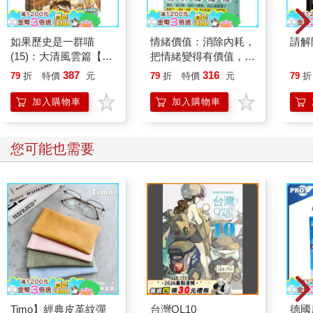
如果歷史是一群喵
情緒價值：消除內耗，
請解
(15)：大清風雲篇【萌
把情緒變得有價值，跟
貓漫畫學歷史】
誰都能自在相處
387
316
79
折
特價
元
79
折
特價
元
79
折
加入購物車
加入購物車
您可能也需要
Timo】經典皮革紋彈
台灣OL10
德國