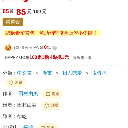
85
85
折
元
100
元
買整套
認購希望書包，幫助弱勢孩童上學不中斷！
0
預計最高可得金幣
點
?
100累1點 4點抵1元
HAPPY GO享
折抵無上限
分類：
中文書
＞
漫畫
＞
日系戀愛
＞
女性向
追蹤
作者：
田村由美
追蹤
繪者：
田村由美
追蹤
譯者：
徐屹
出版社：
長鴻
追蹤