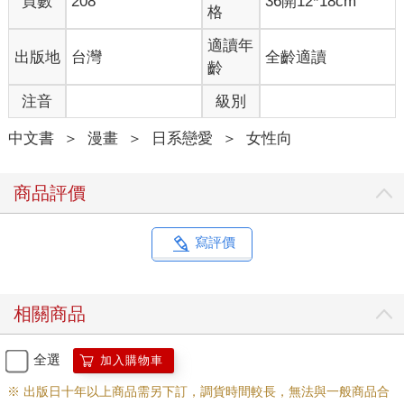
頁數
208
36開12*18cm
格
適讀年
出版地
台灣
全齡適讀
齡
注音
級別
中文書
＞
漫畫
＞
日系戀愛
＞
女性向
商品評價
寫評價
相關商品
全選
加入購物車
※ 出版日十年以上商品需另下訂，調貨時間較長，無法與一般商品合