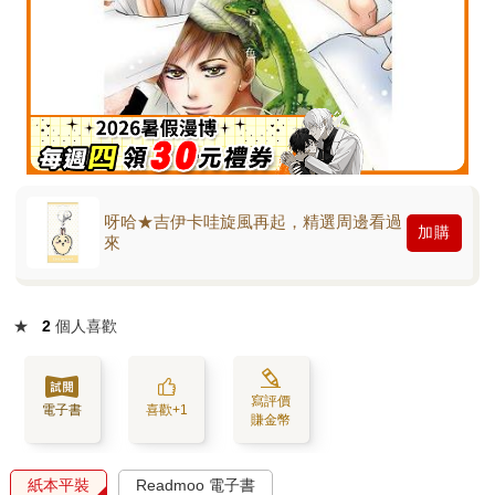
呀哈★吉伊卡哇旋風再起，精選周邊看過
加購
來
★
2
個人喜歡
寫評價
電子書
喜歡+1
賺金幣
紙本平裝
Readmoo 電子書