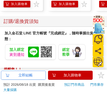
加入購物車
加入購物車
訂購/退換貨須知
加入金石堂 LINE 官方帳號『完成綁定』，隨時掌握出貨動
態：
提醒您！！
金石堂及銀行均不會請您操作ATM! 如接獲電話要求您前往
立即結帳
加入購物車
ATM提款機，請不要聽從指示，以免受騙上當！
預計 2026/08/18 出貨
購買後進貨
預訂門市商品
門市庫存
退換貨須知：
大量採購
**提醒您，鑑賞期不等於試用期，退回商品須為全新狀態**
依據「消費者保護法」第19條及行政院消費者保護處公告之