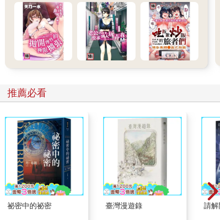
推薦必看
祕密中的祕密
臺灣漫遊錄
請解