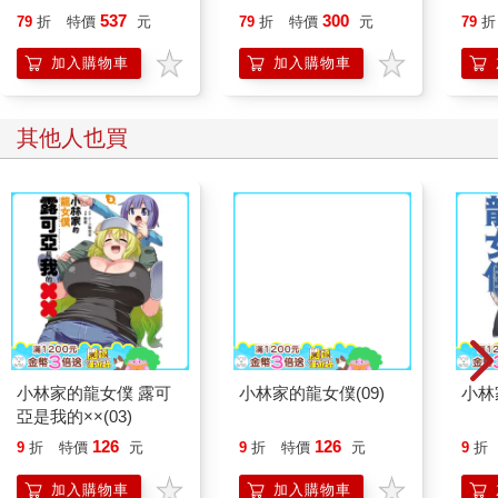
537
300
79
折
特價
元
79
折
特價
元
79
折
加入購物車
加入購物車
其他人也買
小林家的龍女僕 露可
小林家的龍女僕(09)
小林
亞是我的××(03)
126
126
9
折
特價
元
9
折
特價
元
9
折
加入購物車
加入購物車