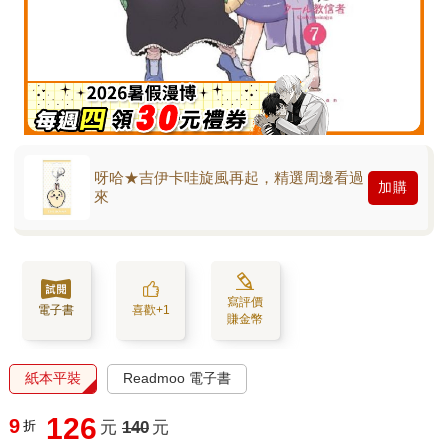
呀哈★吉伊卡哇旋風再起，精選周邊看過
加購
來
寫評價
電子書
喜歡+1
賺金幣
紙本平裝
Readmoo 電子書
126
9
折
元
140
元