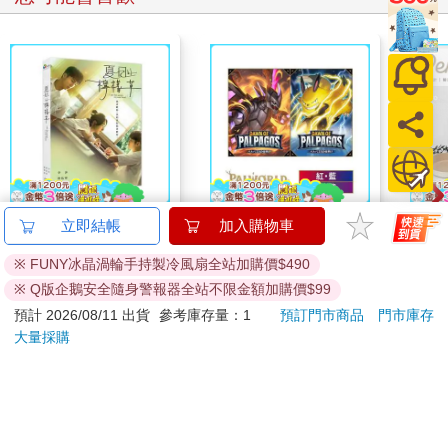
夏日的檸檬草 DVD
幻獸帕魯卡牌遊戲 第
【KI
立即結帳
加入購物車
一彈 紅藍預組+紫綠預
列-
※ FUNY冰晶渦輪手持製冷風扇全站加購價$490
組 Dawn of Palpagos
平煎
470
1280
特價
元
特價
元
56
折
日文版（各一）
※ Q版企鵝安全隨身警報器全站不限金額加購價$99
加入購物車
加入購物車
預計 2026/08/11 出貨
參考庫存量：1
預訂門市商品
門市庫存
大量採購
訂購/退換貨須知
加入金石堂 LINE 官方帳號『完成綁定』，隨時掌握出貨動