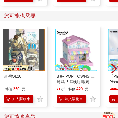
您可能也需要
台灣OL10
Bitty POP TOWNS 三
【Ph
麗鷗 大耳狗咖啡廳 公
Pho
仔 模型 擺飾 迷你公仔
式 
250
420
特價
元
71
折
特價
元
2080
場景模型 喜拿
塊Sl
Cinnamoroll FUNKO
通用
加入購物車
加入購物車
您可能會喜歡