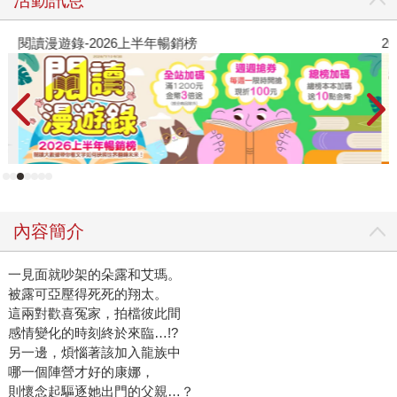
閱讀漫遊錄-2026上半年暢銷榜
2
內容簡介
一見面就吵架的朵露和艾瑪。
被露可亞壓得死死的翔太。
這兩對歡喜冤家，拍檔彼此間
感情變化的時刻終於來臨…!?
另一邊，煩惱著該加入龍族中
哪一個陣營才好的康娜，
則懷念起驅逐她出門的父親…？