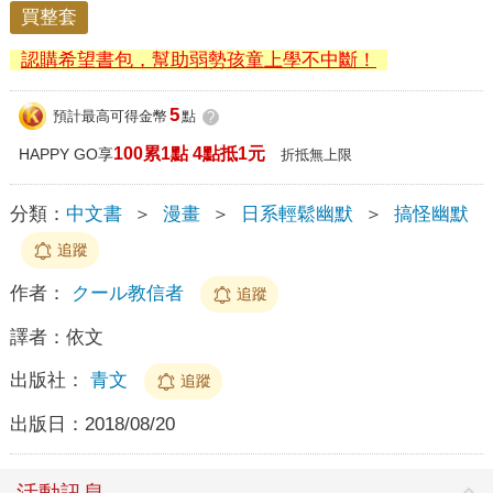
買整套
認購希望書包，幫助弱勢孩童上學不中斷！
5
預計最高可得金幣
點
?
100累1點 4點抵1元
HAPPY GO享
折抵無上限
分類：
中文書
＞
漫畫
＞
日系輕鬆幽默
＞
搞怪幽默
追蹤
作者：
クール教信者
追蹤
譯者：
依文
出版社：
青文
追蹤
出版日：
2018/08/20
活動訊息