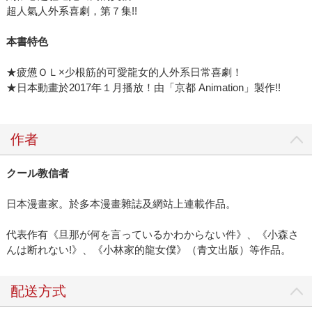
超人氣人外系喜劇，第７集!!
本書特色
★疲憊ＯＬ×少根筋的可愛龍女的人外系日常喜劇！
★日本動畫於2017年１月播放！由「京都 Animation」製作!!
作者
クール教信者
日本漫畫家。於多本漫畫雜誌及網站上連載作品。
代表作有《旦那が何を言っているかわからない件》、《小森さ
んは断れない!》、《小林家的龍女僕》（青文出版）等作品。
配送方式