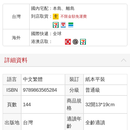
國內宅配：本島、離島
到店取貨：
台灣
不限金額免運費
國際快遞：全球
海外
港澳店取：
詳細資料
語言
中文繁體
裝訂
紙本平裝
ISBN
9789863565284
分級
普通級
商品規
頁數
144
32開13*19cm
格
適讀年
出版地
台灣
全齡適讀
齡