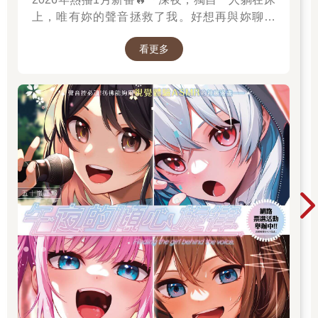
上，唯有妳的聲音拯救了我。好想再與妳聊一
次，我有話想對妳說。」高二的山吹有栖一直在
看更多
尋找一個長相成謎、本名不詳，化名為「阿波
羅」在線上廣播電臺主持節目的少女。