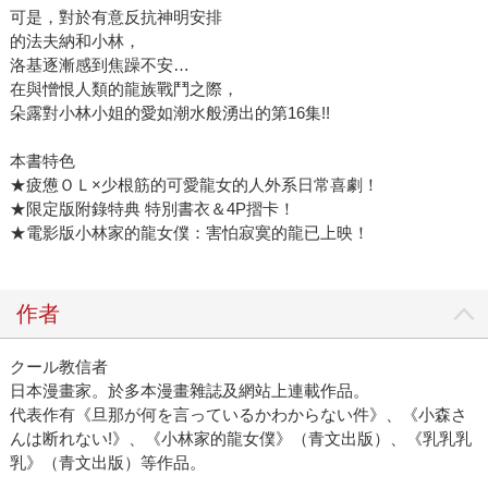
可是，對於有意反抗神明安排
的法夫納和小林，
洛基逐漸感到焦躁不安…
在與憎恨人類的龍族戰鬥之際，
朵露對小林小姐的愛如潮水般湧出的第16集!!
本書特色
★疲憊ＯＬ×少根筋的可愛龍女的人外系日常喜劇！
★限定版附錄特典 特別書衣＆4P摺卡！
★電影版小林家的龍女僕：害怕寂寞的龍已上映！
作者
クール教信者
日本漫畫家。於多本漫畫雜誌及網站上連載作品。
代表作有《旦那が何を言っているかわからない件》、《小森さ
んは断れない!》、《小林家的龍女僕》（青文出版）、《乳乳乳
乳》（青文出版）等作品。