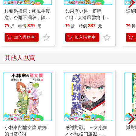
杖藜過橋東：柳風生暖
如果歷史是一群喵
請解
意、杏雨不濕衣；陳亮
(15)：大清風雲篇【萌
恭談以心轉境的適齡漫
貓漫畫學歷史】
379
387
79
折
特價
元
79
折
特價
元
79
折
想
加入購物車
加入購物車
其他人也買
小林家的龍女僕 康娜
感謝對戰。 ～大小姐
派對
的日常(13)
才不玩格鬥遊戲～