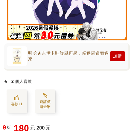
呀哈★吉伊卡哇旋風再起，精選周邊看過
加購
來
★
2
個人喜歡
寫評價
喜歡+1
賺金幣
180
9
折
元
200
元