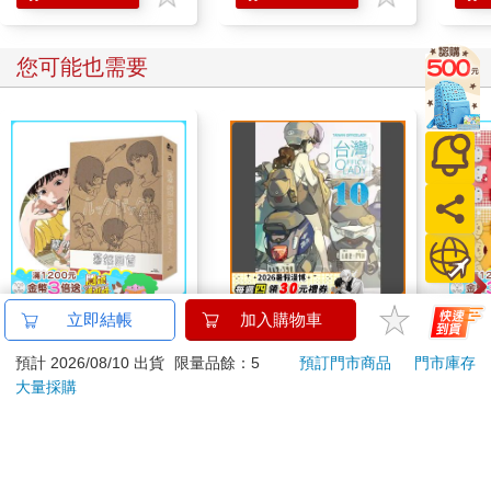
您可能也需要
驀然回首(藍光典藏版)
台灣OL10
【日本
立即結帳
加入購物車
鷗】
預計 2026/08/10 出貨
限量品餘：5
預訂門市商品
門市庫存
(8款
1550
250
特價
元
特價
元
69
折
Kit
大量採購
企鵝
預購限定
加入購物車
您可能會喜歡