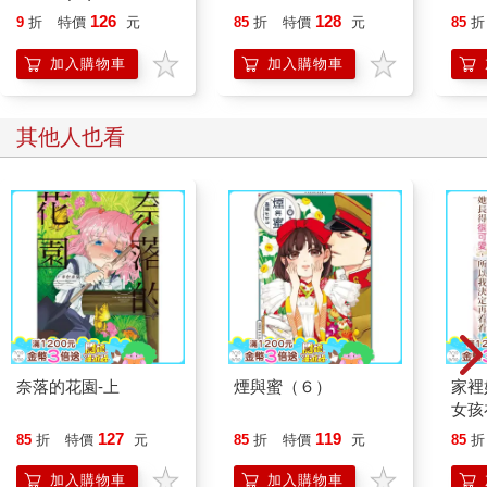
（９）
126
128
9
折
特價
元
85
折
特價
元
85
折
加入購物車
加入購物車
其他人也看
奈落的花園-上
煙與蜜（６）
家裡
女孩
長得
127
119
85
折
特價
元
85
折
特價
元
85
折
定再
定版)
加入購物車
加入購物車