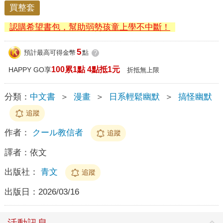
買整套
認購希望書包，幫助弱勢孩童上學不中斷！
5
預計最高可得金幣
點
?
100累1點 4點抵1元
HAPPY GO享
折抵無上限
分類：
中文書
＞
漫畫
＞
日系輕鬆幽默
＞
搞怪幽默
追蹤
作者：
クール教信者
追蹤
譯者：
依文
出版社：
青文
追蹤
出版日：
2026/03/16
活動訊息