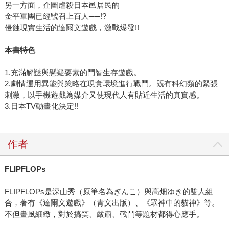
另一方面，企圖虐殺日本邑居民的
金平軍團已經號召上百人──!?
侵蝕現實生活的達爾文遊戲，激戰爆發!!
本書特色
1.充滿解謎與懸疑要素的鬥智生存遊戲。
2.劇情運用異能與策略在現實環境進行戰鬥。既有科幻類的緊張
刺激，以手機遊戲為媒介又使現代人有貼近生活的真實感。
3.日本TV動畫化決定!!
作者
FLIPFLOPs
FLIPFLOPs是深山秀（原筆名為ぎんこ）與高畑ゆき的雙人組
合，著有《達爾文遊戲》（青文出版）、《眾神中的貓神》等。
不但畫風細緻，對於搞笑、嚴肅、戰鬥等題材都得心應手。