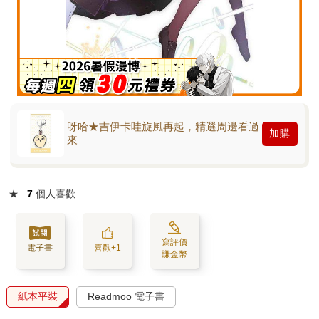
呀哈★吉伊卡哇旋風再起，精選周邊看過
加購
來
★
7
個人喜歡
寫評價
電子書
喜歡+1
賺金幣
紙本平裝
Readmoo 電子書