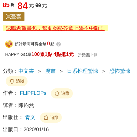
84
85
折
元
99
元
買整套
認購希望書包，幫助弱勢孩童上學不中斷！
0
預計最高可得金幣
點
?
100累1點 4點抵1元
HAPPY GO享
折抵無上限
分類：
中文書
＞
漫畫
＞
日系推理驚悚
＞
恐怖驚悚
追蹤
作者：
FLIPFLOPs
追蹤
譯者：
陳鈞然
出版社：
青文
追蹤
出版日：
2020/01/16