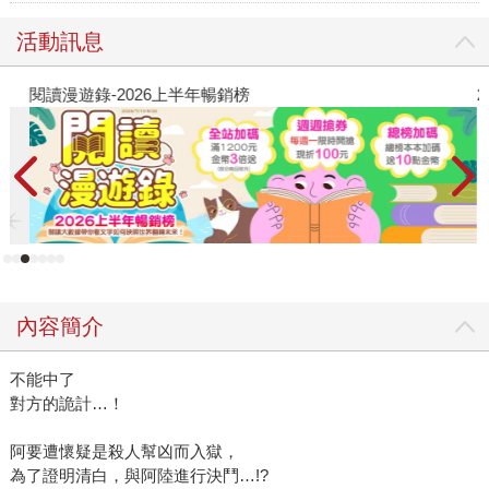
活動訊息
閱讀漫遊錄-2026上半年暢銷榜
2
內容簡介
不能中了
對方的詭計…！
阿要遭懷疑是殺人幫凶而入獄，
為了證明清白，與阿陸進行決鬥…!?