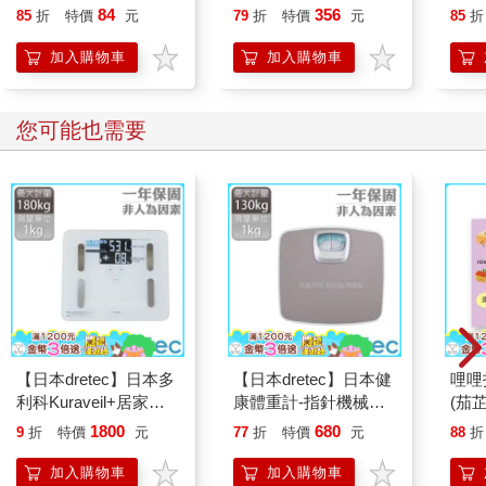
84
356
85
折
特價
元
79
折
特價
元
85
折
加入購物車
加入購物車
您可能也需要
【日本dretec】日本多
【日本dretec】日本健
哩哩
利科Kuraveil+居家管
康體重計-指針機械式-
(茄芷
理智能三合一體重體脂
灰色(BS-306GYKO)
1800
680
9
折
特價
元
77
折
特價
元
88
折
計-白(BS-247WT)
加入購物車
加入購物車