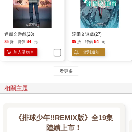
達爾文遊戲(28)
達爾文遊戲(27)
84
84
85
折
特價
元
85
折
特價
元
加入購物車
貨到通知
看更多
相關主題
《排球少年!!REMIX版》全19集
陸續上市！