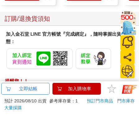
訂購/退換貨須知
加入金石堂 LINE 官方帳號『完成綁定』，隨時掌握出貨動
態：
提醒您！！
金石堂及銀行均不會請您操作ATM! 如接獲電話要求您前往
立即結帳
加入購物車
ATM提款機，請不要聽從指示，以免受騙上當！
預計 2026/08/10 出貨
參考庫存量：1
預訂門市商品
門市庫存
退換貨須知：
大量採購
**提醒您，鑑賞期不等於試用期，退回商品須為全新狀態**
依據「消費者保護法」第19條及行政院消費者保護處公告之
「通訊交易解除權合理例外情事適用準則」，以下商品購買
後，除商品本身有瑕疵外，將不提供7天的猶豫期：