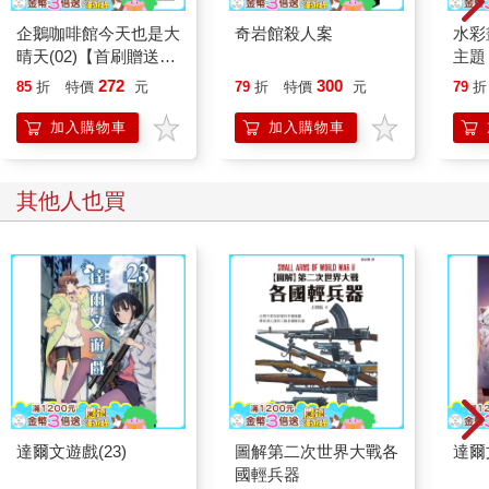
企鵝咖啡館今天也是大
奇岩館殺人案
水彩
晴天(02)【首刷贈送
主題
「謹賀新年」收藏卡】
點，
272
300
85
折
特價
元
79
折
特價
元
79
折
繪畫
加入購物車
加入購物車
其他人也買
達爾文遊戲(23)
圖解第二次世界大戰各
達爾
國輕兵器