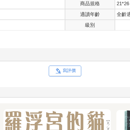
商品規格
21*26
適讀年齡
全齡
級別
寫評價