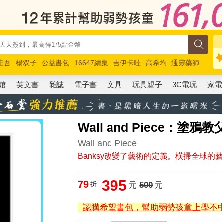
圭吾
楊双子
公益書包
16647續集
吉伊卡哇
高希均
通靈藥師
路邊攤新作
馬斯克
玩具總動員5
超慢跑
館
英文書
雜誌
電子書
文具
玩具親子
3C電玩
家
Wall and Piece：塗鴉
Wall and Piece
Banksy改變了藝術的定義。橫掃全球的
395
79
折
元
500
元
認購希望書包，幫助弱勢孩童上學不