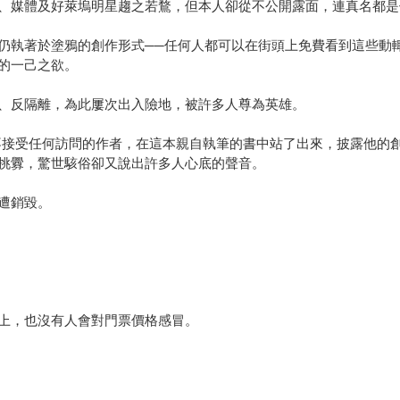
、媒體及好萊塢明星趨之若鶩，但本人卻從不公開露面，連真名都是
仍執著於塗鴉的創作形式──任何人都可以在街頭上免費看到這些動
的一己之欲。
、反隔離，為此屢次出入險地，被許多人尊為英雄。
從不接受任何訪問的作者，在這本親自執筆的書中站了出來，披露他
挑釁，驚世駭俗卻又說出許多人心底的聲音。
遭銷毀。
上，也沒有人會對門票價格感冒。