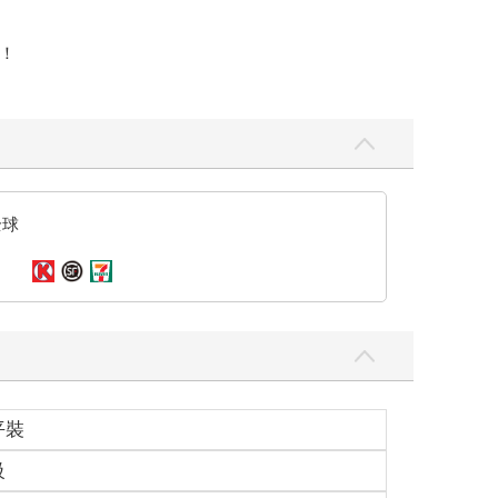
！
全球
平裝
級