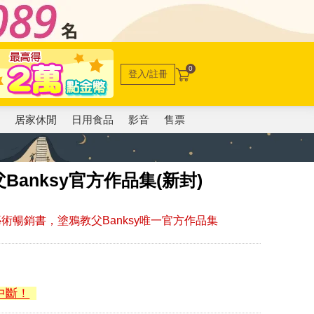
0
登入/註冊
電
居家休閒
日用食品
影音
售票
教父Banksy官方作品集(新封)
藝術暢銷書，塗鴉教父Banksy唯一官方作品集
中斷！