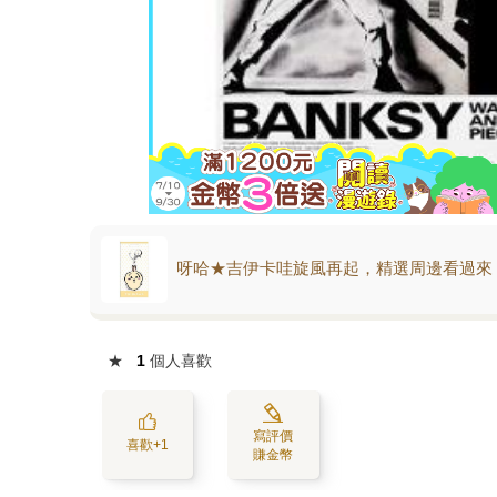
呀哈★吉伊卡哇旋風再起，精選周邊看過來
★
1
個人喜歡
寫評價
喜歡+1
賺金幣