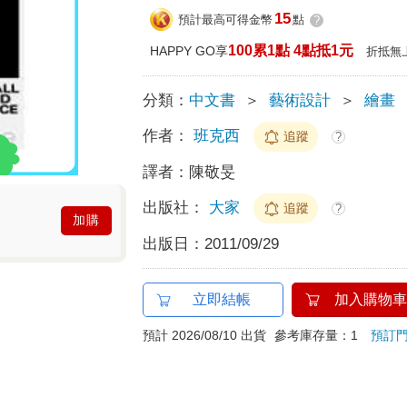
15
預計最高可得金幣
點
?
100累1點 4點抵1元
HAPPY GO享
折抵無
分類：
中文書
＞
藝術設計
＞
繪畫
作者：
班克西
追蹤
?
譯者：
陳敬旻
出版社：
大家
追蹤
?
加購
出版日：
2011/09/29
立即結帳
加入購物車
預計 2026/08/10 出貨
參考庫存量：1
預訂