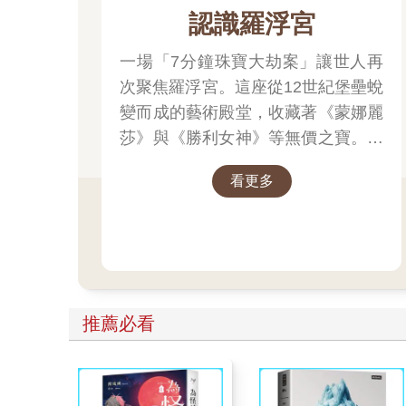
認識羅浮宮
一場「7分鐘珠寶大劫案」讓世人再
次聚焦羅浮宮。這座從12世紀堡壘蛻
變而成的藝術殿堂，收藏著《蒙娜麗
莎》與《勝利女神》等無價之寶。一
起深入探尋羅浮宮八百年的歷史、珍
看更多
藏的秘密與永恆的藝術魅力。
推薦必看