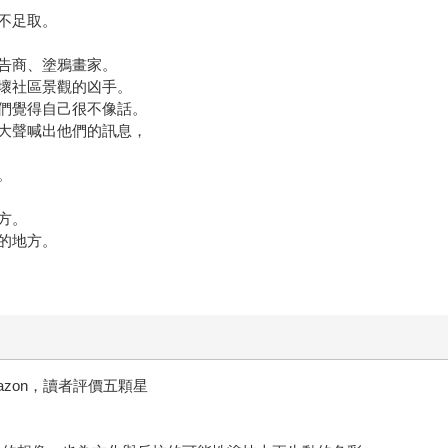
不足取。
告商、塗鴉畫家。
壞社區景觀的凶手。
們覺得自己很不像話。
大聲喊出他們的訊息，
。
方。
的地方。
ny Amazon，讀者評價五顆星