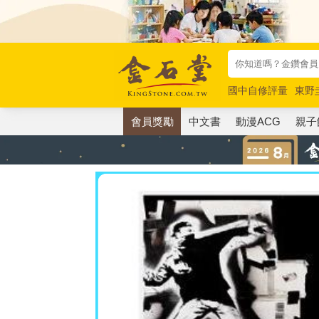
國中自修評量
東野
唯紅花綻放
奧德賽
會員獎勵
中文書
動漫ACG
親子