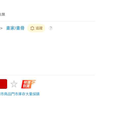
上限
＞
畫家/畫冊
追蹤
?
門市商品
門市庫存
大量採購