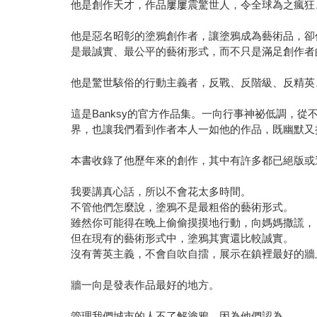
他是創作天才，作品屢屢震驚世人，令全球為之瘋狂
他是惡名昭彰的塗鴉創作者，讓塗鴉成為藝術品，卻
是最誠實、最公平的藝術形式，而不只是滿足創作者
他是驚世駭俗的行動主義者，反戰、反階級、反精英
這是Banksy的官方作品集。一向行事神祕低調，
界，也讓我們看到作者本人一如他的作品，既幽默又
本書收錄了他歷年來的創作，其中有許多都已絕版或
我要講真心話，所以不會花太多時間。
不管他們怎麼說，塗鴉不是最粗俗的藝術形式。
雖然你可能得在晚上偷偷摸摸地行動，向媽媽撒謊，
但在現有的藝術形式中，塗鴉其實還比較誠實。
沒有菁英主義，不會自吹自擂，展示在鎮裡最好的牆
牆一向是發表作品最好的地方。
管理我們城市的人不了解塗鴉，因為他們認為，