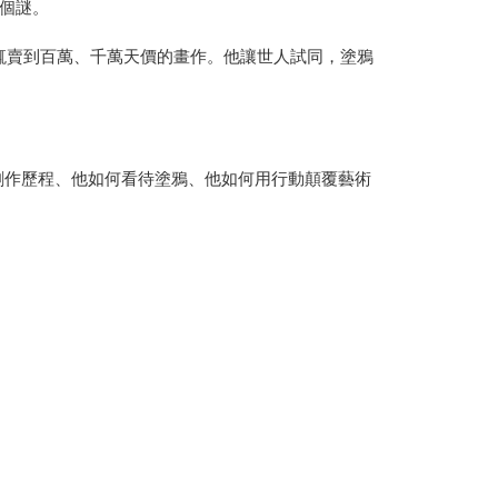
個謎。
輒賣到百萬、千萬天價的畫作。他讓世人試同，塗鴉
的創作歷程、他如何看待塗鴉、他如何用行動顛覆藝術