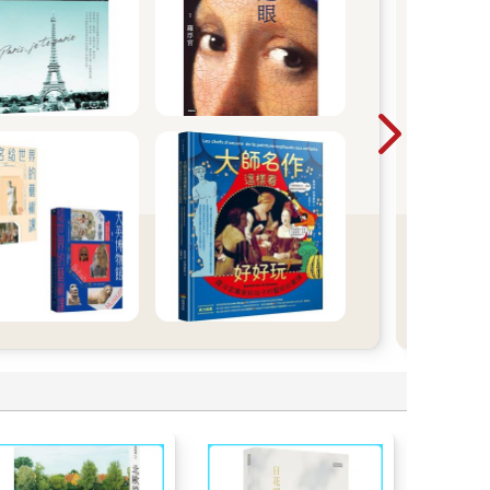
熟
你
OL
美視