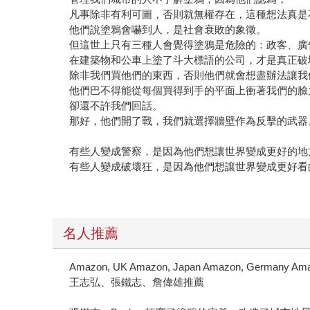
凡事除非有利可圖，否則就無權存在，這種想法真是
他們說塗鴉會嚇到人，是社會衰敗的象徵。
但這世上只有三種人會覺得塗鴉是危險的：政客、廣
在建築物和公車上塗了斗大標語的公司，才是真正破
除非我們買他們的東西，否則他們就會想盡辦法讓我
他們巴不得能從每個買得到手的平面上衝著我們的臉
卻還不許我們回話。
那好，他們開了戰，我們就選擇牆壁作為反擊的武器
有些人變成警察，是因為他們想讓世界變成更好的地
有些人變成破壞狂，是因為他們想讓世界變成更好看
名人推薦
Amazon, UK Amazon, Japan Amazon, Germa
王志弘、張鐵志、詹偉雄推薦