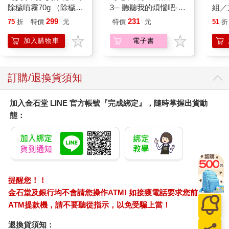
一個大紙袋裡。東西實在太多，我只有請他讓我把樣片帶回旅
3─ 聽聽我的煩惱吧-實
組／
館，找時間慢慢看。
現自我
299
231
75
折
特價
元
特價
元
51
折
當天晚上，這些樣片鋪滿在我旅館房間的床上；在昏黃的床頭燈
下，我一張張地檢視這位無名攝影家的遺產。儘管這些樣片的濃
加入購物車
電子書
度、反差都處理得很糟糕，但我立刻就知道，我面對的是位天
才。
第二天，我迫不及待地要求陳申把底片借給我回到旅館仔細看，
訂購/退換貨須知
以便判斷這些影像的潛在力量有多大。第三天，我費盡口舌，要
陳申允許我把底片帶回臺灣，好親自為這位了不起的攝影家放大
加入金石堂 LINE 官方帳號『完成綁定』，隨時掌握出貨動
照片。陳申說他做不了主，建議：「我們何不去拜訪這些底片的
態：
主人——小方的妹妹方澄敏？ 她就住在北京！」
第四天，陳申約我們在國際飯店見面，因為方澄敏的家就在飯店
後面的協和胡同裡。
就這麼幾步之差，我們從資本主義的銷金窟踏進了社會主義的平
民窩裡。協和胡同十號的大門門楣上的浮雕，還殘存著往昔的氣
派，一進門卻是破落的大雜院，好幾戶人家分居在原是四合院的
提醒您！！
幾個角落裡。對外人來說，簡直像個迷宮，拐來拐去才找到方澄
金石堂及銀行均不會請您操作ATM! 如接獲電話要求您前往
敏住的那一戶。方澄敏正在她家門外搭的一座爐上燒開水，爐煙
ATM提款機，請不要聽從指示，以免受騙上當！
彌漫四處，很令人有探險的感覺。
八十歲的方澄敏看來身體不錯，精神也好，對我們的造訪顯得十
退換貨須知：
分高興，因為這意味著小方的作品又有一個重新曝光的可能性