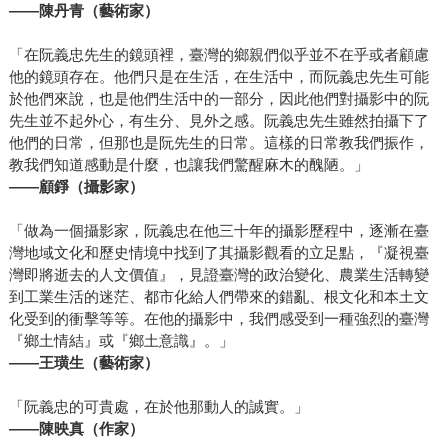
——陳丹青（藝術家）
「在阮義忠先生的鏡頭裡，臺灣的鄉親們似乎並不在乎或者顧慮
他的鏡頭存在。他們只是在生活，在生活中，而阮義忠先生可能
於他們來說，也是他們生活中的一部分，因此他們對攝影中的阮
先生並不起外心，有生分、見外之感。阮義忠先生雖然拍攝下了
他們的日常，但那也是阮先生的日常。這樣的日常教我們振作，
教我們知道感動是什麼，也讓我們驚醒麻木的醜陋。」
——顧錚（攝影家）
「做為一個攝影家，阮義忠在他三十年的攝影歷程中，逐漸在臺
灣地域文化和歷史情境中找到了其攝影觀看的立足點，『凝視臺
灣即將逝去的人文價值』，見證臺灣的政治變化、農業生活轉變
到工業生活的迷茫、都市化給人們帶來的錯亂、根文化和本土文
化受到的衝擊等等。在他的攝影中，我們感受到一種強烈的臺灣
『鄉土情結』或『鄉土意識』。」
——王璜生（藝術家）
「阮義忠的可貴處，在於他那動人的誠實。」
——陳映真（作家）