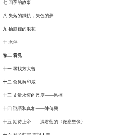
七 四季的故事
八 失落的鐵軌，失色的夢
九 抽屜裡的浪花
十 老伴
卷二 看見
十一 尋找方大曾
十二 會見吳印咸
十三 丈量永恆的尺度——呂楠
十四 謎語和真相——陳傳興
十五 期待上帝——馮君藍的〈微塵聖像〉
十六 君子莊靈‧靈視人間