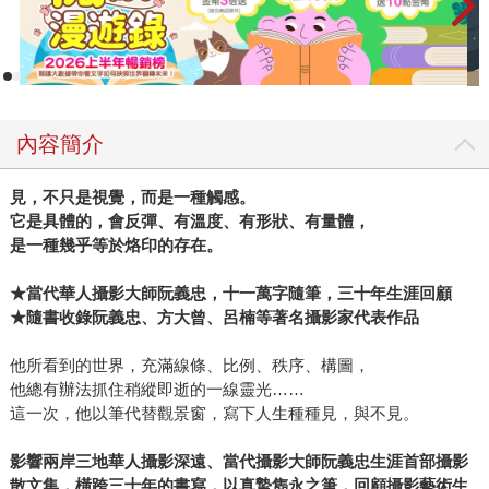
內容簡介
見，不只是視覺，而是一種觸感。
它是具體的，會反彈、有溫度、有形狀、有量體，
是一種幾乎等於烙印的存在。
★當代華人攝影大師阮義忠，十一萬字隨筆，三十年生涯回顧
★隨書收錄阮義忠、方大曾、呂楠等著名攝影家代表作品
他所看到的世界，充滿線條、比例、秩序、構圖，
他總有辦法抓住稍縱即逝的一線靈光……
這一次，他以筆代替觀景窗，寫下人生種種見，與不見。
影響兩岸三地華人攝影深遠、當代攝影大師阮義忠生涯首部攝影
散文集，橫跨三十年的書寫，以真摯雋永之筆，回顧攝影藝術生