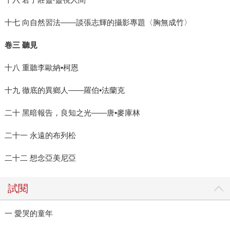
十七 向自然習法——談張志輝的攝影專題〈胸無成竹〉
卷三 聽見
十八 重聽李歐納•柯恩
十九 徹底的異鄉人——羅伯•法蘭克
二十 黑暗報告，良知之光——唐•麥庫林
二十一 永遠的布列松
二十二 想念亞美尼亞
試閱
一 愛哭的童年