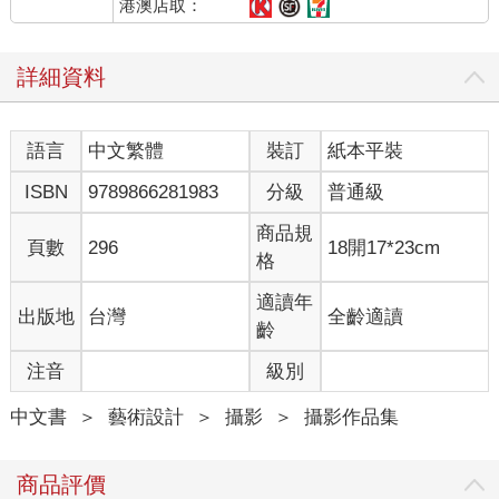
那般，以溫馴聽命的態度來盡子女的本分。我會表示不滿、抗
港澳店取：
議，甚至以逃學、離家出走來抗拒自己的不幸命運。
不過，在我有膽量和能力搞革命前，也就是幼兒到學前階段，我
詳細資料
只有以每個人都有的本能——哭，來表示抗議。
我的愛哭是極為出名的，連附近鄰居都怕了我。我動不動就哭，
而且只要嗓門一開，就沒有人勸得了，只有在我哭夠了，覺得已
語言
中文繁體
裝訂
紙本平裝
經把家裡搞得雞犬不寧時，我才會甘願地打住。而那時，我通常
是筋疲力盡，喉嚨都哭啞失聲，就地一癱就累極睡倒了。
ISBN
9789866281983
分級
普通級
在那些無理取鬧的哭陣中，我那已經被掃把竹條鞭笞過的手腿，
會再加上很多條傷痕。但不論父母怎麼嚇我，或再加打幾頓，我
商品規
頁數
296
18開17*23cm
都不會妥協，繼續哭，哭到大人們束手無策，反而會擔心我哭傷
格
了。那時，媽媽或者祖母會塞些我平常最喜歡吃的糖果或想了很
久的一支蠟筆，希望我收住哭聲。儘管這些東西都得存上一兩個
適讀年
出版地
台灣
全齡適讀
禮拜的零用錢才買得起，但我都會把它們扔得遠遠的。我記得，
齡
自己那時的脾氣真是人鬼都怕。
注音
級別
我的愛哭，被親戚們認為是極沒出息的表現；叔伯在教訓堂兄弟
姊妹們時，都會引我的例子為戒：「像阿忠那款，你一世人就完
中文書
＞
藝術設計
＞
攝影
＞
攝影作品集
了！」
然而，在小小的那個年紀，我卻一點也不以自己的臭名為辱，還
很得意地認為：唯獨我有能力搞得大家都頭痛。
商品評價
那種哭，是需要極大技巧和毅力的，動不動就長達兩、三小時，