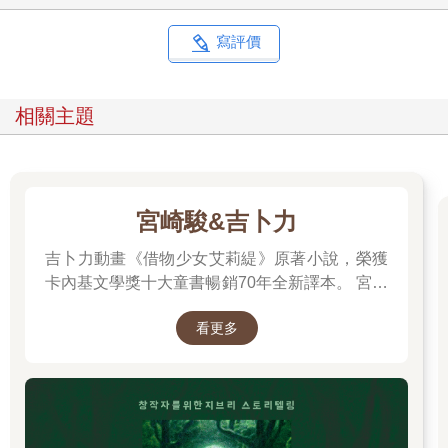
除了身體消受不了，有時還會惹來沒人理的慘況。大人鬥不過、
哄不住，也就不再嚇唬或施小惠了。於是，我往往會落得既可憐
寫評價
又可笑，獨自在角落裡，從轟轟烈烈的嚎啕變成有氣無力的嗚
咽。想想不甘心，鼓起精神再來一場聲勢更壯大的，好證明自己
沒被打敗。
相關主題
我把每一場哭都當成突擊戰，一怨怒就向家人放冷箭。然而，有
一天，我再也不想哭了，其中緣故，正是史無前列的一場壯烈長
哭。
為什麼而哭倒是忘了，只記得自己沒闔眼地哭到天亮。從傍晚開
始，我就往地上一坐，拒吃晚飯、拉開嗓門。媽媽在全家大小都
宮崎駿&吉卜力
下了飯桌之後，把我的碗筷留著，將剩菜撥到另一只小碗裡，無
吉卜力動畫《借物少女艾莉緹》原著小說，榮獲
可奈何地向靠在門檻旁的我說：「哭餓了，就自己來吃吧！」
夜色急遽地冷清而深沉，家裡大小一個個洗過澡，準備上床睡覺
卡內基文學獎十大童書暢銷70年全新譯本。 宮崎
了。每個人從我身邊走過，都得把腳抬高一點，以免被我絆倒。
駿多年前接受專訪時曾說：「我們都跟小小人一
爸爸盯著我，搖搖頭，嘆了一口極為失望的氣，丟下一句：「現
看更多
樣，過著不穩定的生活……我們是借住在這個世
世（丟臉）！」姊姊用腳尖碰碰我，使眼色叫我作罷；妹妹掂著
界上。」
腳跟，怕惹火了我遭殃；兩位哥哥則見怪不怪，從我身上一跨而
過；弟弟們有的不明究理，有的對我做鬼臉。
我依舊哭我的，不顧一切。不多久，寢室的鼾聲開始響起；月亮
漸高，映在地上的窗框影子，由斜長逐漸縮短。餐桌上的我那份