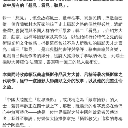
命中所有的「想見，看見，聽見」。
輯一「想見」，懷念故鄉風土、童年往事、異族民情，歷數自己
從一個宜蘭鄉村木匠家的孩子走上攝影之路的偶然與必然，濃縮
臺灣社會變遷與不同人群的生活景象；輯二「看見」，介紹方大
曾、莊靈、呂楠等攝影家及其作品，以他始終行於時代之先的藝
術眼光和文化敏感，捕捉這些曾並不為人所熟知的攝影天才之靈
光；輯三「聽見」，是非典型的書評與樂評，藉由書籍與音樂，
追溯自己與創作者的緣分，從詩人搖滾歌手李歐納·柯恩，到瑞士
攝影大師羅伯‧法蘭克，書寫獨一無二的私人藝術史。
本書同時收錄幅阮義忠攝影作品及方大曾、呂楠等著名攝影家之
代表作，從中一窺攝影大師鏡頭之外的故事，以及他的完整生命
之旅。
「中國大陸關注『世界攝影』，或我稱之為『嚴肅攝影』的人
士，若其年齡正在四十歲上下，那麼，阮義忠的名字想必在他們
心中無可替代——他是一位世界攝影之於中國的啟蒙者與傳道
者，我甚至聽說，好幾位大陸攝影家把『攝影教父』這樣的尊稱
給予阮義忠。」