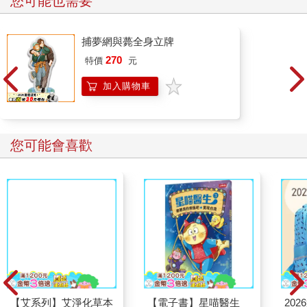
您可能也需要
那一刻在想什麼。太太說，她的腦子裡翻來覆去地就是一件事
——才十二歲的兒子要怎麼辦？ 我老實告訴她，我一心只記掛著
左胸口袋裡的五十張底片，覺得我對不起它們的作者小方。這位
捕夢網與薨全身立牌
可能是當時中國最優秀的攝影家，將隨著我的死去而使他最好的
270
特價
元
作品永不為世人所知。他已經夠倒楣地失蹤、且被遺忘了五十多
年，這下子，豈不如同他又死一次！
加入購物車
四年前，我的北京朋友、也是《中國攝影史》的作者之一——陳
申跟我提到，他發現了一位在中日戰爭時期失蹤卻很可能已經喪
命的、不為人知的戰地記者「小方」，正在整理他的作品，一有
您可能會喜歡
結果就會讓我知道。一年多前我去大陸為《攝影家》雜誌第十期
的《中國專輯》做採訪工作時，我又跟陳申碰頭了。那天晚上陳
申和太太小侯邀我們去他們家吃晚飯。飯桌上，我請陳申為我們
注意些大陸老攝影家，這才使我又想起了小方。
【艾系列】艾淨化草本
原來陳申也差不多把這件事給忘了。他說：「小方啊，他的作品
除穢噴霧70g （除穢/
在我這裡擱了快兩年了，沒有出版社想要出版，最近我自己事情
平安/淨化/艾草/芙蓉/
又多，也沒有時間再去動它。你要有興趣，吃過飯我拿出來給你
抹草） 此為單瓶賣場
瞧瞧！」
另有多瓶組優惠賣場
小方的八百多格底片，一張張地被裝在小紅紙套裡，分成四排，
塞滿了一個約摸三十公分、寬二十公分、高十公分的木盒子。陳
申把這批底片做過快速打樣，這些品質不佳的樣片凌亂地被塞在
【電子書】星喵醫生
20