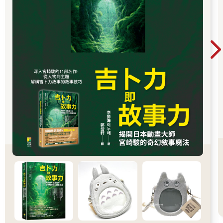
飯菜終於隱沒在黑暗中。
外面的貓叫、犬吠斷斷續續地傳來，終至寂靜，唯一能聽到的就
是我幾近虛脫、如遊絲般的喘息。我隱約地體會到，沒什麼人、
什麼事會被我的哭聲打敗；這場仗徹頭徹尾是我在和自己拚鬥。
半夜，媽媽起床來勸我上床，幾乎已敗陣的我卻仍然堅持著不投
降。媽媽莫可奈何，憐愛地在我手中塞了一個硬幣。我已無力和
以往一樣把它扔遠，只是不願接住地任它滑出手掌，硬幣滾在泥
地上，沒有半點聲音。
媽媽回床上去了，留下我生氣地盯著眼前的硬幣。在漆黑的角
落，銅板稍稍反光。兩毛錢就想讓我妥協？ 我哭不出來，彷彿最
後一點的自尊都被擊潰了。
天際漸漸露白，硬幣上的花紋愈來愈清楚，我終於知道，那是一
枚剛發行的一元新錢，大小與兩毛硬幣相仿。以我當時一週一毛
的零用錢，得十個星期才存得起來！
這樣的下場，真不知該高興還是難過。破碎的尊嚴已恢復，我的
哭終於使家人付出了大代價。可是，我竟然扔走了一塊錢！ 雖然
那一塊錢依舊躺在地上，但我已經不能去拿了。起先拿或不拿都
還有尊嚴可言，但拒絕之後再拿，豈不連立場都沒？ 對不能享用
那一大筆財富，我幾乎後悔了整個童年。
這一場難忘的哭的經歷，讓我告別了童年的某個階段。之後，我