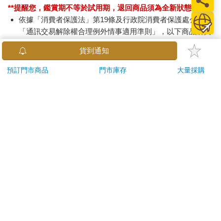
**提醒您，鑑賞期不等於試用期，退回商品須為全新狀態**
了。除了存在陳申那裡的八百張底片外，方澄敏手頭還有一些比
依據「消費者保護法」第19條及行政院消費者保護處公告之
較屬於小方私人性質的照片，加起來一共是一千出頭。方澄敏在
「通訊交易解除權合理例外情事適用準則」，以下商品購買
每一張底片的封套上都編了號碼，但是對照片的拍攝時間、地點
和事件內容，她就不清楚了。不過，她可以肯定的是，這些作品
後，除商品本身有瑕疵外，將不提供7天的猶豫期：
貨到通知
絕大部分都是在一九三六年到一九三七年，也就是小方失蹤前兩
易於腐敗、保存期限較短或解約時即將逾期。（如：生
年所拍的。在這個期間，小方像著了魔似的出門拚命拍照，暗房
鮮食品）
預訂門市商品
門市庫存
大量採購
工作就落到這個敬愛哥哥萬分的妹妹頭上，這也是為什麼方澄敏
依消費者要求所為之客製化給付。（客製化商品）
保有這些底片的原因。五十多年來，歷經八年對日抗戰、國共內
報紙、期刊或雜誌。（含MOOK、外文雜誌）
戰、大陸解放、文化大革命、四人幫垮臺的種種動亂和遷徙，方
經消費者拆封之影音商品或電腦軟體。
澄敏始終仔細地保存這些珍貴的底片，並且不斷地尋求能把哥哥
非以有形媒介提供之數位內容或一經提供即為完成之線
的作品出版的機會。直到現在，她還抱著一絲希望，也許哪一
上服務，經消費者事先同意始提供。（如：電子書、電
天，小方會像當初突然不見了那樣，又突然出現在她面前。
子雜誌、下載版軟體、虛擬商品…等）
小方原名方德曾，又名方大曾，一九一二年出生於北京。「小
已拆封之個人衛生用品。（如：內衣褲、刮鬍刀、除毛
方」是他當記者發表作品時使用的筆名。方澄敏回憶，小方在初
刀…等）
中時就接觸過照相機，後來也一直把拍照當成重要的休閒活動。
但是他不喜歡拍人像，最常拍的是風景、廟宇、古跡。他們的父
若非上列種類商品，均享有到貨7天的猶豫期（含例假
親當時在外交部做總務工作，家境算是不錯的。除此之外，家裡
日）。
的氣氛自由，思想開放，父母對小方這項在當時還算是十分奢侈
辦理退換貨時，商品（組合商品恕無法接受單獨退貨）必須
的嗜好並不加以干涉。
是您收到商品時的原始狀態（包含商品本體、配件、贈品、
「九一八事變」日本進侵東三省，小方和所有的中國人一樣，被
保證書、所有附隨資料文件及原廠內外包裝…等），請勿直