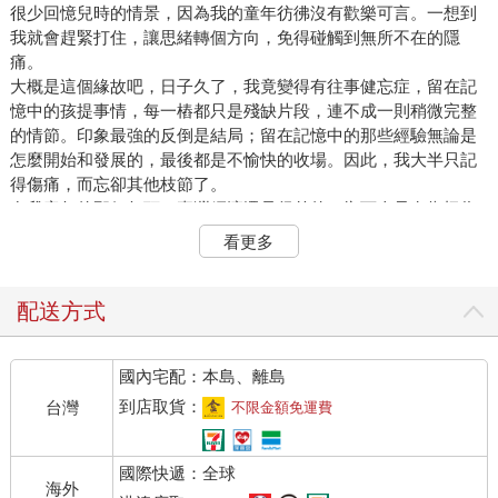
很少回憶兒時的情景，因為我的童年彷彿沒有歡樂可言。一想到
我就會趕緊打住，讓思緒轉個方向，免得碰觸到無所不在的隱
痛。
大概是這個緣故吧，日子久了，我竟變得有往事健忘症，留在記
憶中的孩提事情，每一樁都只是殘缺片段，連不成一則稍微完整
的情節。印象最強的反倒是結局；留在記憶中的那些經驗無論是
怎麼開始和發展的，最後都是不愉快的收場。因此，我大半只記
得傷痛，而忘卻其他枝節了。
在我童年的那個年頭，臺灣經濟還是很差的，鄉下人只有靠極為
認命的勤奮和節儉，才能勉強養家。繼承祖業木匠的父親有九個
看更多
小孩要養，把所有體力和精力都投在刨刀、鑿子、鐵鎚和一批批
木材堆裡；唯有如此，才扛得住沉重的生活擔子。
他那一日日彎駝的背、一日日衰老的容顏、一日日稀少的頭髮，
配送方式
始終不曾給過孩子們慈祥親切的感覺。他很少開口說話，也很少
對我們展開笑容。孩子和他的溝通都透過母親傳達，甚至連他在
國內宅配：本島、離島
生氣，也都是媽媽咬著我們的耳根：「你爸要處罰你了！」我們
才知道。
到店取貨：
台灣
不限金額免運費
父親的木訥和嚴厲，使家裡籠罩著一層高壓的氣氛，每個孩子在
家裡都無法把自己的感情傾吐出來，彼此很少溝通，大家都是悶
國際快遞：全球
著地一日日長大起來。而我，是家中性情最烈的，不像兄弟姊妹
海外