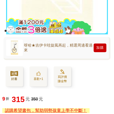
呀哈★吉伊卡哇旋風再起，精選周邊看過
加購
來
寫評價
好書
喜歡+1
賺金幣
315
9
折
元
350
元
認購希望書包，幫助弱勢孩童上學不中斷！