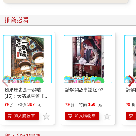
就再也不哭了，改用其他反叛方式，在一日日的不順遂中逐漸長
大。
尋找方大曾
推薦必看
一想到那一天，那種緊張恐怖、死裡逃生的感覺就鮮明地回來。
第一次覺得如此接近死亡。我的右手和太太的左手緊緊地握在一
起，不用看臉色也知道，兩人都已經嚇得半死了！ 我們和東方航
空公司飛機上的一百多位乘客一樣，在一片驚嚇的慘叫聲中意識
到，自己可能就這樣沒有了。飛機是從上海開來的，在香港啟德
機場的跑道上，輪子已經快要觸地了，可是感覺上好像坐在搖籃
裡、或是斷了線的大風箏上。機外正颳著強烈颱風，我們那位十
分可能是戰鬥機駕駛員轉行的老共機長，在飛機被強風迎面刮上
來之後，還不死心地想再做第二次的降落。飛機一往下衝就被風
掀上來，一往下衝就被風掀上來。這個時候，慘叫聲已經變成了
無助的哀號，所有的人都把命交出去了，只能任著機場和死神拔
如果歷史是一群喵
請解開故事謎底 03
請解
河……緊接著，即將摔到海裡的飛機幾乎是垂直地拔起，機身劇
(15)：大清風雲篇【萌
烈晃動，艙內的座椅和行李櫃被震得嘎嘎作響，飛機好像隨時會
貓漫畫學歷史】
387
150
79
折
特價
元
79
折
特價
元
79
折
被扯裂、散掉……上升——上升——每個人都知道此刻我們正在
掙脫死神的魔掌……飛機不晃了，平穩了，沒事了，命撿回來
加入購物車
加入購物車
了！ 飛機掉頭返航並最終平安降落廣州，胸腔裡的那顆心也才落
實在心窩裡。
久久之後才有辦法平息下來的我跟太太，彼此相詢，快要完蛋的