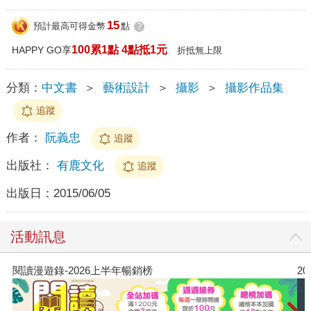
15
預計最高可得金幣
點
?
100累1點 4點抵1元
HAPPY GO享
折抵無上限
分類：
中文書
＞
藝術設計
＞
攝影
＞
攝影作品集
追蹤
作者：
阮義忠
追蹤
出版社：
有鹿文化
追蹤
出版日：
2015/06/05
活動訊息
閱讀漫遊錄-2026上半年暢銷榜
2