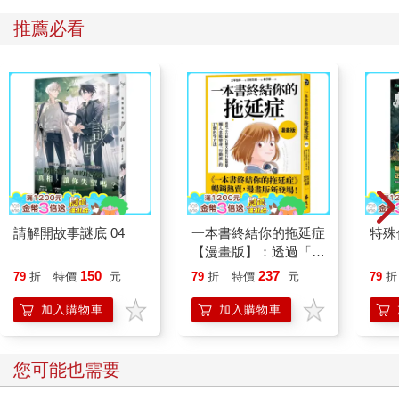
推薦必看
請解開故事謎底 04
一本書終結你的拖延症
特殊傳
【漫畫版】：透過「小
行動」打開大腦的行動
150
237
79
折
特價
元
79
折
特價
元
79
折
開關，懶人也能變身
「行動派」的37個科
加入購物車
加入購物車
學方法
您可能也需要