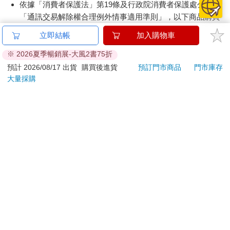
依據「消費者保護法」第19條及行政院消費者保護處公告之
「通訊交易解除權合理例外情事適用準則」，以下商品購買
後，除商品本身有瑕疵外，將不提供7天的猶豫期：
立即結帳
加入購物車
易於腐敗、保存期限較短或解約時即將逾期。（如：生
鮮食品）
※ 2026夏季暢銷展-大風2書75折
依消費者要求所為之客製化給付。（客製化商品）
預計 2026/08/17 出貨
購買後進貨
預訂門市商品
門市庫存
報紙、期刊或雜誌。（含MOOK、外文雜誌）
大量採購
經消費者拆封之影音商品或電腦軟體。
非以有形媒介提供之數位內容或一經提供即為完成之線
上服務，經消費者事先同意始提供。（如：電子書、電
子雜誌、下載版軟體、虛擬商品…等）
已拆封之個人衛生用品。（如：內衣褲、刮鬍刀、除毛
刀…等）
若非上列種類商品，均享有到貨7天的猶豫期（含例假
日）。
辦理退換貨時，商品（組合商品恕無法接受單獨退貨）必須
是您收到商品時的原始狀態（包含商品本體、配件、贈品、
保證書、所有附隨資料文件及原廠內外包裝…等），請勿直
接使用原廠包裝寄送，或於原廠包裝上黏貼紙張或書寫文