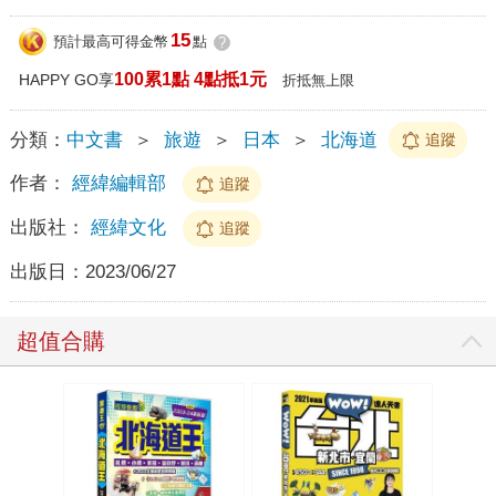
15
預計最高可得金幣
點
?
100累1點 4點抵1元
HAPPY GO享
折抵無上限
分類：
中文書
＞
旅遊
＞
日本
＞
北海道
追蹤
作者：
經緯編輯部
追蹤
出版社：
經緯文化
追蹤
出版日：
2023/06/27
超值合購