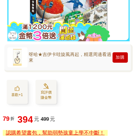
呀哈★吉伊卡哇旋風再起，精選周邊看過
加購
來
寫評價
喜歡+1
賺金幣
394
79
折
元
499
元
認購希望書包，幫助弱勢孩童上學不中斷！