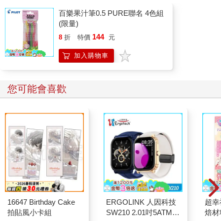
百樂果汁筆0.5 PURE聯名 4色組
(限量)
144
8
折
特價
元
加入購物車
您可能會喜歡
16647 Birthday Cake
ERGOLINK 人因科技
超幸
拍貼風小卡組
SW210 2.01吋5ATM游
焙材