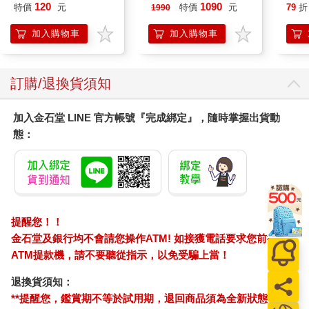
泳心率血氧藍牙通話腕
愛配
120
1090
特價
元
特價
元
79
折
1990
錶
加入購物車
加入購物車
訂購/退換貨須知
加入金石堂 LINE 官方帳號『完成綁定』，隨時掌握出貨動
態：
提醒您！！
金石堂及銀行均不會請您操作ATM! 如接獲電話要求您前往
ATM提款機，請不要聽從指示，以免受騙上當！
退換貨須知：
**提醒您，鑑賞期不等於試用期，退回商品須為全新狀態**