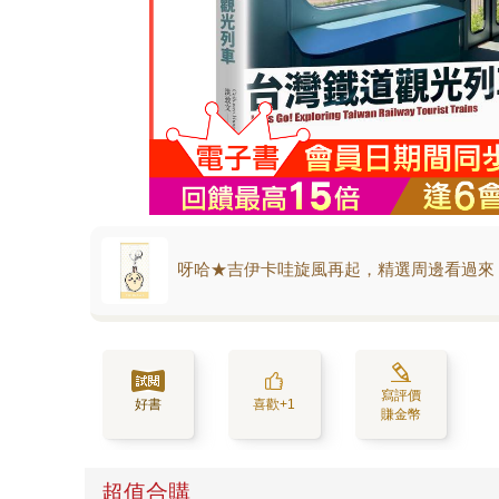
呀哈★吉伊卡哇旋風再起，精選周邊看過來
寫評價
好書
喜歡+1
賺金幣
超值合購