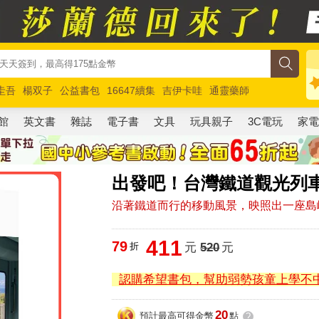
圭吾
楊双子
公益書包
16647續集
吉伊卡哇
通靈藥師
路邊攤新作
馬斯克
玩具總動員5
超慢跑
館
英文書
雜誌
電子書
文具
玩具親子
3C電玩
家
出發吧！台灣鐵道觀光列
沿著鐵道而行的移動風景，映照出一座島
411
79
折
元
520
元
認購希望書包，幫助弱勢孩童上學不
20
預計最高可得金幣
點
?