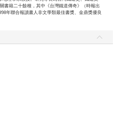
關書籍二十餘種，其中《台灣鐵道傳奇》（時報出
998年聯合報讀書人非文學類最佳書獎、金鼎獎優良