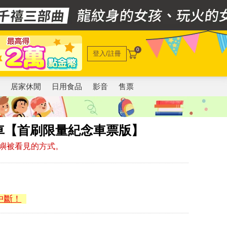
0
登入/註冊
電
居家休閒
日用食品
影音
售票
車【首刷限量紀念車票版】
嶼被看見的方式。
中斷！