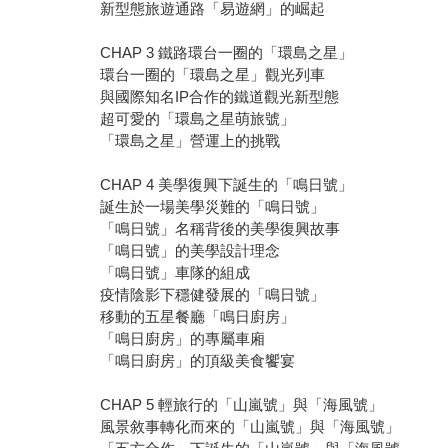
新型態旅遊通路「易遊網」的崛起
CHAP 3 鐵路環台一圈的「環島之星」
環台一圈的「環島之星」觀光列車
與國際知名IP合作的鐵道觀光新型態
超可愛的「環島之星萌旅號」
「環島之星」營運上的挑戰
CHAP 4 美學復興下誕生的「鳴日號」
誕生於一場美學災難的「鳴日號」
「鳴日號」名稱背後的美學復興故事
「鳴日號」的美學設計理念
「鳴日號」車隊的組成
疫情陰影下穩健發展的「鳴日號」
移動的五星餐廳「鳴日廚房」
「鳴日廚房」的專屬車廂
「鳴日廚房」的頂級美食饗宴
CHAP 5 輕旅行的「山嵐號」與「海風號」
風景敘事轉化而來的「山嵐號」與「海風號」