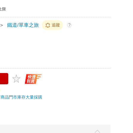
上限
＞
鐵道/單車之旅
追蹤
?
市商品
門市庫存
大量採購