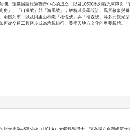
熱潮、環島鐵路旅遊聯營中心的成立，以及10500系列觀光車隊與
廚房」、「山嵐號」與「海風號」，解析其美學設計、風景敘事與餐
、兩鐵列車，以及阿里山林鐵「栩悅號」與「福森號」等多元觀光型
如何從交通工具逐步成為承載旅行、美學與地方文化的重要載體。
州大學洛杉磯分校（UCLA）大氣科學博士，現為國立台灣師範大