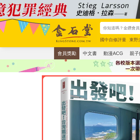
國中自修評量
東野
唯紅花綻放
奧德賽
會員獎勵
中文書
動漫ACG
親子