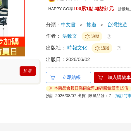
100累1點 4點抵1元
HAPPY GO享
折抵無
分類：
中文書
＞
旅遊
＞
台灣旅遊
作者：
洪致文
追蹤
?
出版社：
時報文化
追蹤
?
出版日：
2026/06/02
加購
立即結帳
加入購物車
※ 本商品會員日滿額金幣加碼回饋最高15倍
預計 2026/08/07 出貨
限量品餘：7
預訂門