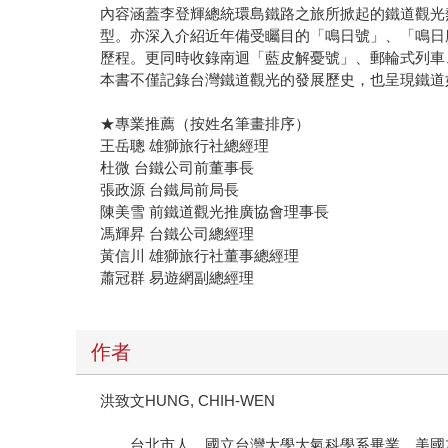
內容涵蓋李登輝總統環島鐵路之旅所掀起的鐵道觀光
型。亦深入介紹近年備受矚目的「鳴日號」、「鳴日
歷程。更同時收錄南迴「藍皮解憂號」、郵輪式列車
本書不僅記錄台灣鐵道觀光的發展歷史，也呈現鐵道
★專業推薦（按姓名筆畫排序）
王岳聰 雄獅旅行社總經理
杜微 台鐵公司前董事長
張政源 台鐵局前局長
陳美雪 前鐵道觀光推廣協會理事長
馮輝昇 台鐵公司總經理
黃信川 雄獅旅行社董事總經理
蕭冠群 易遊網副總經理
作者
洪致文HUNG, CHIH-WEN
台北市人，國立台灣大學大氣科學系畢業，美國加