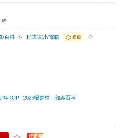
上限
識/百科
＞
程式設計/電腦
追蹤
?
少年TOP
2025暢銷榜—知識百科