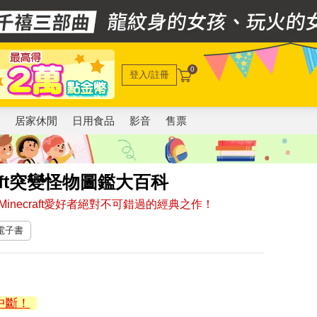
0
登入/註冊
電
居家休閒
日用食品
影音
售票
raft突變怪物圖鑑大百科
necraft愛好者絕對不可錯過的經典之作！
 電子書
中斷！