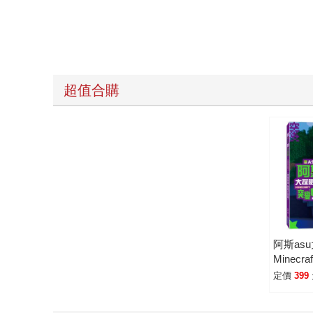
超值合購
阿斯as
Minec
鑑大百
定價
399