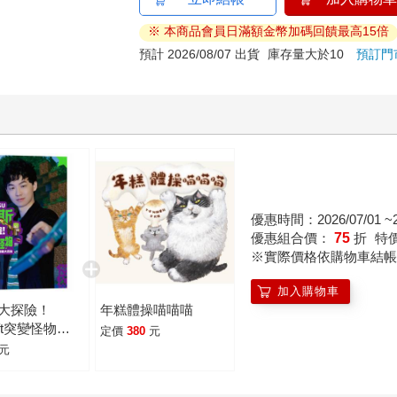
※ 本商品會員日滿額金幣加碼回饋最高15倍
預計 2026/08/07 出貨
庫存量大於10
預訂門
優惠時間：2026/07/01 ~20
優惠組合價：
75
折
特
※實際價格依購物車結帳
加入購物車
u大探險！
年糕體操喵喵喵
raft突變怪物圖
定價
380
元
科
元