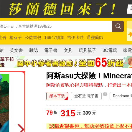
圭吾
楊双子
公益書包
16647續集
吉伊卡哇
通靈藥師
路邊攤新作
馬斯克
玩具總動員5
超慢跑
館
英文書
雜誌
電子書
文具
玩具親子
3C電玩
家
阿斯asu大探險！Minec
阿斯的實戰心得與獨特觀點，打造出一本Mi
?
紙本平裝
金石堂 電子書
Readmoo
315
79
折
元
399
元
認購希望書包，幫助弱勢孩童上學不