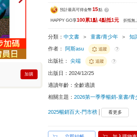
15
預計最高可得金幣
點
?
100累1點 4點抵1元
HAPPY GO享
折抵無
分類：
中文書
＞
童書/青少年
＞
知
作者：
阿斯asu
追蹤
?
出版社：
尖端
追蹤
?
出版日：
2024/12/25
加購
適讀年齡：
全齡適讀
相關主題：
2026第一季季暢銷-童書/青
2025暢銷百大-門市榜
看更多
立即結帳
加入購物車