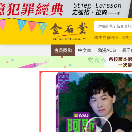
國中自修評量
東野
唯紅花綻放
奧德賽
會員獎勵
中文書
動漫ACG
親子