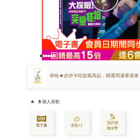
呀哈★吉伊卡哇旋風再起，精選周邊看過來
★
5
個人喜歡
寫評價
電子書
喜歡+1
賺金幣