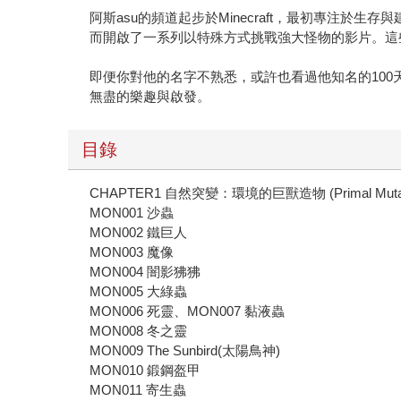
阿斯asu的頻道起步於Minecraft，最初專注於生存
而開啟了一系列以特殊方式挑戰強大怪物的影片。這
即便你對他的名字不熟悉，或許也看過他知名的100
無盡的樂趣與啟發。
目錄
CHAPTER1 自然突變：環境的巨獸造物 (Primal Mutat
MON001 沙蟲
MON002 鐵巨人
MON003 魔像
MON004 闇影狒狒
MON005 大綠蟲
MON006 死靈、MON007 黏液蟲
MON008 冬之靈
MON009 The Sunbird(太陽鳥神)
MON010 鍛鋼盔甲
MON011 寄生蟲