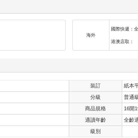
國際快遞：
海外
港澳店取：
裝訂
紙本
分級
普通
商品規格
16開1
適讀年齡
全齡
級別