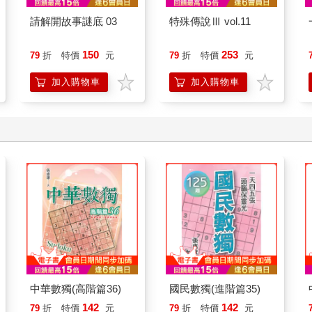
請解開故事謎底 03
特殊傳說Ⅲ vol.11
150
253
79
折
特價
元
79
折
特價
元
加入購物車
加入購物車
中華數獨(高階篇36)
國民數獨(進階篇35)
142
142
79
折
特價
元
79
折
特價
元