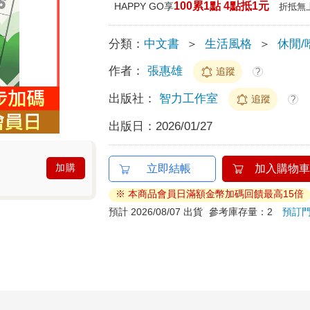
100累1點 4點抵1元
HAPPY GO享
折抵無
分類：
中文書
＞
生活風格
＞
休閒/
作者：
張惠雄
追蹤
?
出版社：
智力工作室
追蹤
?
出版日：
2026/01/27
加購
立即結帳
加入購物車
※ 本商品會員日滿額金幣加碼回饋最高15倍
預計 2026/08/07 出貨
參考庫存量：2
預訂