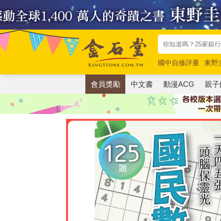
國中自修評量
東野
唯紅花綻放
奧德賽
會員獎勵
中文書
動漫ACG
親子