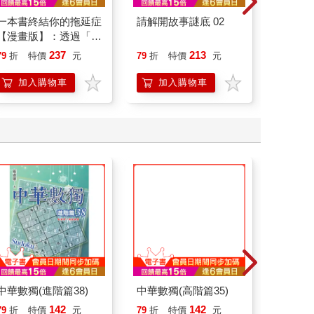
一本書終結你的拖延症
請解開故事謎底 02
腎臟求
【漫畫版】：透過「小
40歲
行動」打開大腦的行動
就告訴
237
213
79
折
特價
元
79
折
特價
元
79
折
開關，懶人也能變身
「行動派」的37個科
加入購物車
加入購物車
加
學方法
中華數獨(進階篇38)
中華數獨(高階篇35)
中華數獨
142
142
79
折
特價
元
79
折
特價
元
79
折