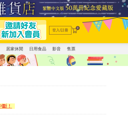
0
登入/註冊
電
居家休閒
日用食品
影音
售票
中斷！