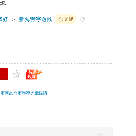
上限
嗜好
＞
數獨/數字遊戲
追蹤
?
門市商品
門市庫存
大量採購