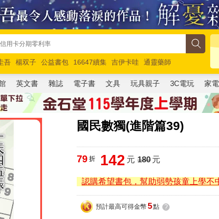
圭吾
楊双子
公益書包
16647續集
吉伊卡哇
通靈藥師
路邊攤新作
馬斯克
玩具總動員5
超慢跑
館
英文書
雜誌
電子書
文具
玩具親子
3C電玩
家
國民數獨(進階篇39)
142
79
折
元
180
元
認購希望書包，幫助弱勢孩童上學不
5
預計最高可得金幣
點
?