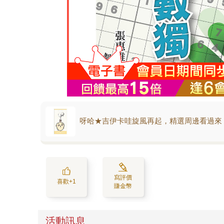
呀哈★吉伊卡哇旋風再起，精選周邊看過來
寫評價
喜歡+1
賺金幣
活動訊息