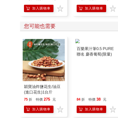
加入購物車
加入購物車
您可能也需要
穎寶油炸鹽花生/油豆
百樂果汁筆0.5 PURE
(進口花生)1台斤
聯名 麝香葡萄(限量)
275
38
75
折
特價
元
84
折
特價
元
加入購物車
加入購物車