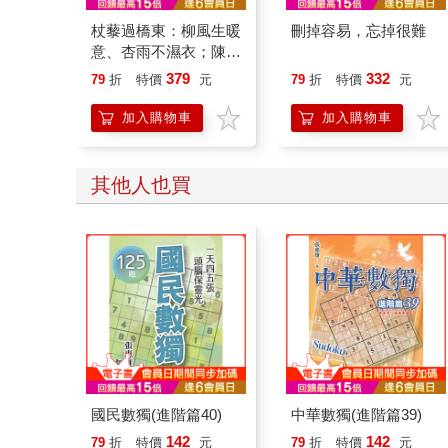
杖藜過橋東：柳風生暖
刪掉容易，忘掉很難
意、杏雨不濕衣；陳亮
恭談以心轉境的適齡漫
379
332
79
折
特價
元
79
折
特價
元
想
加入購物車
加入購物車
其他人也買
國民數獨(進階篇40)
中華數獨(進階篇39)
142
142
79
折
特價
元
79
折
特價
元