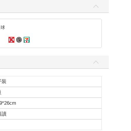
全球
平裝
級
9*26cm
適讀