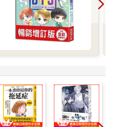
沒搶
撫慰
綜、
過，