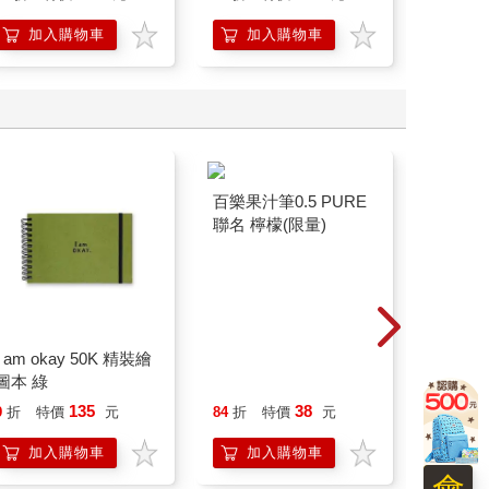
加入購物車
加入購物車
加
I am okay 50K 精裝繪
百樂果汁筆0.5 PURE
【日本 
圖本 綠
聯名 檸檬(限量)
sketch
本 繪圖
135
38
9
折
特價
元
84
折
特價
元
65
折
速寫本
加入購物車
加入購物車
加