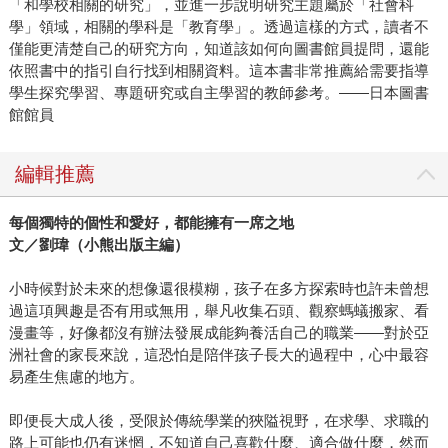
「和學校相關的研究」，並進一步說明研究主題屬於「社會科
學」領域，相關的學科是「教育學」。透過這樣的方式，讀者不
僅能更清楚自己的研究方向，知道該如何向圖書館員提問，還能
依照書中的指引自行找到相關資料。這本書非常推薦給需要指導
學生探究學習、專題研究或自主學習的教師參考。——日本圖書
館館員
編輯推薦
每個獨特的個性和愛好，都能擁有一席之地
文／劉瑋（小熊出版主編）
小時候對於未來的想像還很模糊，孩子在多方探索時也許未曾想
過這項興趣是否有用或無用，舉凡收集石頭、觀察螞蟻搬家、看
漫畫等，好像都沒有辦法發展成能夠養活自己的職業——對於亞
洲社會的家長來說，這恐怕是陪伴孩子長大的過程中，心中最容
易產生焦慮的地方。
即便長大成人後，受限於傳統學業的狹隘視野，在求學、求職的
路上可能也仍有迷惘，不知道自己喜歡什麼、適合做什麼，然而