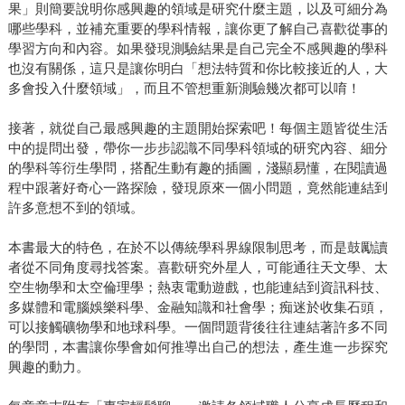
果」則簡要說明你感興趣的領域是研究什麼主題，以及可細分為
哪些學科，並補充重要的學科情報，讓你更了解自己喜歡從事的
學習方向和內容。如果發現測驗結果是自己完全不感興趣的學科
也沒有關係，這只是讓你明白「想法特質和你比較接近的人，大
多會投入什麼領域」，而且不管想重新測驗幾次都可以唷！
接著，就從自己最感興趣的主題開始探索吧！每個主題皆從生活
中的提問出發，帶你一步步認識不同學科領域的研究內容、細分
的學科等衍生學問，搭配生動有趣的插圖，淺顯易懂，在閱讀過
程中跟著好奇心一路探險，發現原來一個小問題，竟然能連結到
許多意想不到的領域。
本書最大的特色，在於不以傳統學科界線限制思考，而是鼓勵讀
者從不同角度尋找答案。喜歡研究外星人，可能通往天文學、太
空生物學和太空倫理學；熱衷電動遊戲，也能連結到資訊科技、
多媒體和電腦娛樂科學、金融知識和社會學；痴迷於收集石頭，
可以接觸礦物學和地球科學。一個問題背後往往連結著許多不同
的學問，本書讓你學會如何推導出自己的想法，產生進一步探究
興趣的動力。