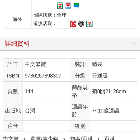
國際快遞：全球
海外
港澳店取：
詳細資料
語言
中文繁體
裝訂
精裝
ISBN
9786267898307
分級
普通級
商品規
頁數
144
菊8開21*28cm
格
適讀年
出版地
台灣
7~10歲適讀
齡
注音
級別
中文書
＞
童書/青少年
＞
知識/百科
＞
百科