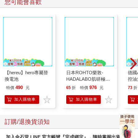
您可能會喜歡
【hereu】hero專屬替
日本ROHTO樂敦-
德國A
換電池
HADALABO肌研極潤
控油
金緻7重玻尿酸高效保
凝露3
490
976
特價
元
65
折
特價
元
73
折
濕潤澤特濃精華乳液
髮根
140ml/金瓶(Premium
調理
加入購物車
加入購物車
臉部肌膚護理乳霜,素
滋潤
顏保養乾肌水凝乳)
質適
訂購/退換貨須知
加入金石堂 LINE 官方帳號『完成綁定』，隨時掌握出貨動