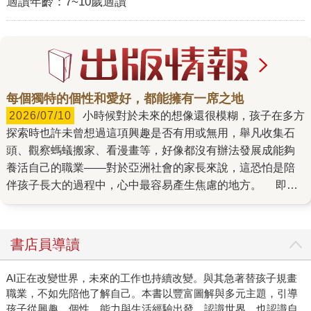
適讀年齡：
7~10歲適讀
每個獨特的個性和愛好，都能擁有一席之地
2026/07/10
小時候對於未來的想像還很模糊，孩子在多方
探索時也許未曾想過這項興趣是否有用或無用，舉凡收集石
頭、觀察螞蟻搬家、看漫畫等，好像都沒有辦法發展成能夠
養活自己的職業——對於亞洲社會的家長來說，這恐怕是陪
伴孩子長大的過程中，心中最容易產生焦慮的地方。 即便
長大成人後，受限於傳統學業的狹隘視野，在求學、求職的
路上可能也仍有迷惘，不知道自己喜歡什麼、適合做什麼，
然而這本書正是要幫助讀者找出自己的興趣，讓抽象的「喜
書店員導讀
歡」逐漸變得具體。原來喜歡動物的人不一定只能當獸醫，
熱愛畫畫的人也不只有成為藝術家一條路，看似微不足道的
AI正在改變世界，未來的工作也持續改變。與其急著替孩子規畫
好奇心與熱情，都可能成為認識世界、認識自己的起點。
職業，不如先陪他了解自己。本書以豐富圖解與多元主題，引導
這本書的使用方法非常彈性，無論讀者是想先透過「學科性
孩子從興趣、個性、能力與生活經驗出發，認識世界，也認識自