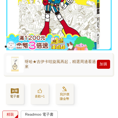
呀哈★吉伊卡哇旋風再起，精選周邊看過
加購
來
寫評價
電子書
喜歡+1
賺金幣
精裝
Readmoo 電子書