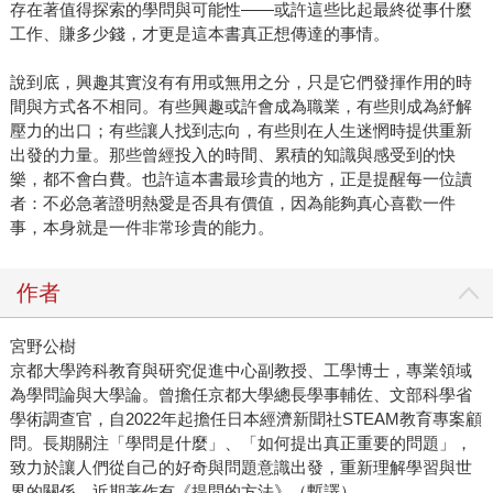
存在著值得探索的學問與可能性——或許這些比起最終從事什麼
工作、賺多少錢，才更是這本書真正想傳達的事情。
說到底，興趣其實沒有有用或無用之分，只是它們發揮作用的時
間與方式各不相同。有些興趣或許會成為職業，有些則成為紓解
壓力的出口；有些讓人找到志向，有些則在人生迷惘時提供重新
出發的力量。那些曾經投入的時間、累積的知識與感受到的快
樂，都不會白費。也許這本書最珍貴的地方，正是提醒每一位讀
者：不必急著證明熱愛是否具有價值，因為能夠真心喜歡一件
事，本身就是一件非常珍貴的能力。
作者
宮野公樹
京都大學跨科教育與研究促進中心副教授、工學博士，專業領域
為學問論與大學論。曾擔任京都大學總長學事輔佐、文部科學省
學術調查官，自2022年起擔任日本經濟新聞社STEAM教育專案顧
問。長期關注「學問是什麼」、「如何提出真正重要的問題」，
致力於讓人們從自己的好奇與問題意識出發，重新理解學習與世
界的關係。近期著作有《提問的方法》（暫譯）。