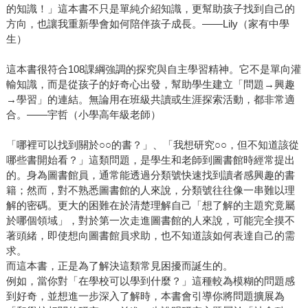
的知識！」這本書不只是單純介紹知識，更幫助孩子找到自己的
方向，也讓我重新學會如何陪伴孩子成長。——Lily（家有中學
生）
這本書很符合108課綱強調的探究與自主學習精神。它不是單向灌
輸知識，而是從孩子的好奇心出發，幫助學生建立「問題→興趣
→學習」的連結。無論用在班級共讀或生涯探索活動，都非常適
合。——宇哲（小學高年級老師）
「哪裡可以找到關於○○的書？」、「我想研究○○，但不知道該從
哪些書開始看？」這類問題，是學生和老師到圖書館時經常提出
的。身為圖書館員，通常能透過分類號快速找到讀者感興趣的書
籍；然而，對不熟悉圖書館的人來說，分類號往往像一串難以理
解的密碼。更大的困難在於清楚理解自己「想了解的主題究竟屬
於哪個領域」，對於第一次走進圖書館的人來說，可能完全摸不
著頭緒，即使想向圖書館員求助，也不知道該如何表達自己的需
求。
而這本書，正是為了解決這類常見困擾而誕生的。
例如，當你對「在學校可以學到什麼？」這種較為模糊的問題感
到好奇，並想進一步深入了解時，本書會引導你將問題擴展為