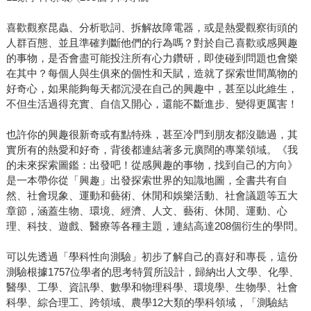
喜歡觀察昆蟲、分析歌詞、拆解故障電器，或是熱愛觀察街頭的
人群百態、並且準確判斷他們的行為嗎？對於自己喜歡或感興趣
的事物，是否會盡可能投注所有心力鑽研，即使碰到問題也會樂
在其中？每個人與生俱來的個性和天賦，造就了探索世間萬物的
好奇心，如果能夠每天都沉浸在自己的興趣中，甚至以此維生，
不但生活過得充實、自信又開心，還能不斷進步、變得更厲害！
也許你的興趣很新奇或有點特殊，甚至冷門到朋友都沒聽過，其
實所有的熱愛和好奇，背後都連結著多元廣闊的專業領域。《我
的未來探索圖鑑：出發吧！從感興趣的事物，找到自己的方向》
是一本帶你從「興趣」出發探索世界的知識地圖，全書共有自
然、社會現象、運動和藝術、休閒和娛樂活動、社會議題等五大
章節，涵蓋生物、環境、經濟、人文、藝術、休閒、運動、心
理、科技、遊戲、醫療等各種主題，連結高達208個衍生的學問。
可以先透過「學科性向測驗」初步了解自己的喜好和專長，這份
測驗根據1757位學者的思考特質所設計，歸納出人文學、化學、
醫學、工學、資訊學、數學和物理科學、環境學、生物學、社會
科學、綜合理工、跨領域、農學12大類的學科領域，「測驗結