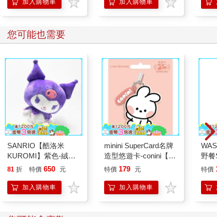
「行
加入購物車
加入購物車
學方
您可能也需要
SANRIO【酷洛米
minini SuperCard名牌
WAS
KUROMI】紫色-絨毛
造型悠遊卡-conini【受
野餐S
玩偶
託代銷】
辣椒
650
179
81
折
特價
元
特價
元
特價
加入購物車
加入購物車