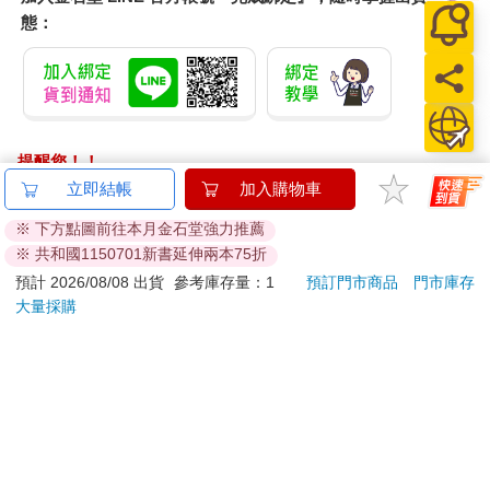
態：
提醒您！！
金石堂及銀行均不會請您操作ATM! 如接獲電話要求您前往
立即結帳
加入購物車
ATM提款機，請不要聽從指示，以免受騙上當！
※ 下方點圖前往本月金石堂強力推薦
※ 共和國1150701新書延伸兩本75折
退換貨須知：
**提醒您，鑑賞期不等於試用期，退回商品須為全新狀態**
預計 2026/08/08 出貨
參考庫存量：1
預訂門市商品
門市庫存
大量採購
依據「消費者保護法」第19條及行政院消費者保護處公告之
「通訊交易解除權合理例外情事適用準則」，以下商品購買
後，除商品本身有瑕疵外，將不提供7天的猶豫期：
易於腐敗、保存期限較短或解約時即將逾期。（如：生
鮮食品）
依消費者要求所為之客製化給付。（客製化商品）
報紙、期刊或雜誌。（含MOOK、外文雜誌）