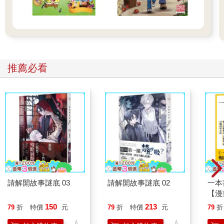
推薦必看
請解開故事謎底 03
請解開故事謎底 02
一本
【漫
行動
150
213
79
折
特價
元
79
折
特價
元
79
折
開關