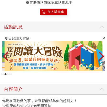
※實際價格依購物車結帳為主
口；有些讓人找到志向，有些則在人生迷惘時提供重新出發
的力量。那些曾經投入的時間、累積的知識與感受到的快
加入購物車
樂，都不會白費。也許這本書最珍貴的地方，正是提醒每一
位讀者：不必急著證明熱愛是否具有價值，因為能夠真心喜
活動訊息
歡一件事，本身就是一件非常珍貴的能力。
PUGO噗果聰明書包開學季預購優惠
遠
內容簡介
你現在喜歡做的事，未來都能成為你的超能力！
12類學科領域╳208個學問導航