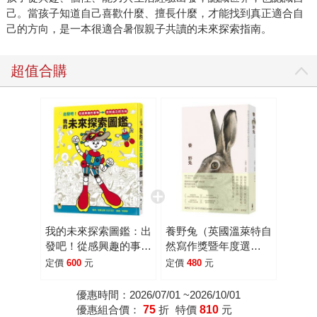
向測驗」先確認自己的興趣落在何種學問領域，再來翻看後
己。當孩子知道自己喜歡什麼、擅長什麼，才能找到真正適合自
己的方向，是一本很適合暑假親子共讀的未來探索指南。
面的研究主題；或是直接尋找感興趣的研究主題，透過問答
了解學問領域的具體範疇；或者從已在該領域深耕的職人身
上取經，「專家輕鬆聊」帶領讀者了解他們如何發掘興趣，
超值合購
並逐步點亮自己的技能樹，找到能投注熱情的天職；甚至，
如果一點頭緒也沒有，書末的「找出興趣的方法」或許能提
供一臂之力，用不同的角度去找到屬於自己的答案。在編輯
這本書的過程中，也根據臺灣的學科與現狀逐一調整內容，
讀來更加接地。 曾聽過一句話給家長的話：不要讓自己對
未來的想像，成為孩子發展的天花板。在「師」字輩仍為顯
學的現代社會，也許很少人能夠真的把興趣當飯吃，但更重
要的是，在尋找並培養興趣的同時，那些過程中獲得的養分
與靈感，奠定了「你」這個獨特個體的底蘊，找出能激發自
我的未來探索圖鑑：出
養野兔（英國溫萊特自
己前進的動力，理解每一種興趣背後，都存在著值得探索的
發吧！從感興趣的事
然寫作獎暨年度選
學問與可能性——或許這些比起最終從事什麼工作、賺多少
物，找到自己的方向
書）：記一段不可思議
定價
600
元
定價
480
元
且溫暖動人的真實友誼
錢，才更是這本書真正想傳達的事情。 說到底，興趣其實
優惠時間：2026/07/01 ~2026/10/01
沒有有用或無用之分，只是它們發揮作用的時間與方式各不
優惠組合價：
75
折
特價
810
元
相同。有些興趣或許會成為職業，有些則成為紓解壓力的出