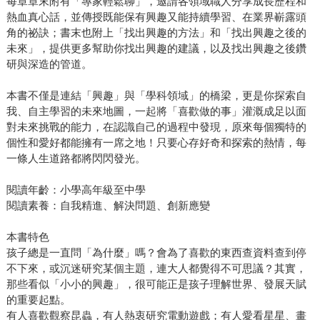
每章章末附有「專家輕鬆聊」，邀請各領域職人分享成長歷程和
熱血真心話，並傳授既能保有興趣又能持續學習、在業界嶄露頭
角的祕訣；書末也附上「找出興趣的方法」和「找出興趣之後的
未來」，提供更多幫助你找出興趣的建議，以及找出興趣之後鑽
研與深造的管道。
本書不僅是連結「興趣」與「學科領域」的橋梁，更是你探索自
我、自主學習的未來地圖，一起將「喜歡做的事」灌溉成足以面
對未來挑戰的能力，在認識自己的過程中發現，原來每個獨特的
個性和愛好都能擁有一席之地！只要心存好奇和探索的熱情，每
一條人生道路都將閃閃發光。
閱讀年齡：小學高年級至中學
閱讀素養：自我精進、解決問題、創新應變
本書特色
孩子總是一直問「為什麼」嗎？會為了喜歡的東西查資料查到停
不下來，或沉迷研究某個主題，連大人都覺得不可思議？其實，
那些看似「小小的興趣」，很可能正是孩子理解世界、發展天賦
的重要起點。
有人喜歡觀察昆蟲，有人熱衷研究電動遊戲；有人愛看星星、畫