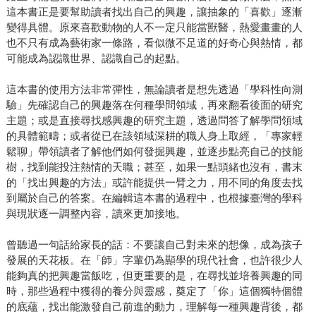
這本書正是要幫助讀者找出自己的興趣，讓抽象的「喜歡」逐漸
變得具體。原來喜歡動物的人不一定只能當獸醫，熱愛畫畫的人
也不只有成為藝術家一條路，看似微不足道的好奇心與熱情，都
可能成為認識世界、認識自己的起點。
這本書的使用方法非常彈性，無論讀者是想先透過「學科性向測
驗」先確認自己的興趣落在何種學問領域，再來翻看後面的研究
主題；或是直接尋找感興趣的研究主題，透過問答了解學問領域
的具體範疇；或者從已在該領域深耕的職人身上取經，「專家輕
鬆聊」帶領讀者了解他們如何發掘興趣，並逐步點亮自己的技能
樹，找到能投注熱情的天職；甚至，如果一點頭緒也沒有，書末
的「找出興趣的方法」或許能提供一臂之力，用不同的角度去找
到屬於自己的答案。在編輯這本書的過程中，也根據臺灣的學科
與現狀逐一調整內容，讀來更加接地。
曾聽過一句話給家長的話：不要讓自己對未來的想像，成為孩子
發展的天花板。在「師」字輩仍為顯學的現代社會，也許很少人
能夠真的把興趣當飯吃，但更重要的是，在尋找並培養興趣的同
時，那些過程中獲得的養分與靈感，奠定了「你」這個獨特個體
的底蘊，找出能激發自己前進的動力，理解每一種興趣背後，都