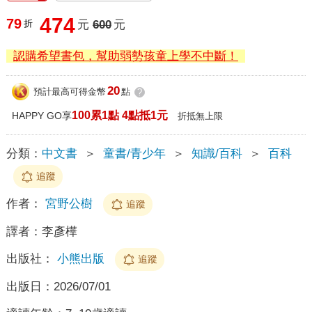
474
79
折
元
600
元
認購希望書包，幫助弱勢孩童上學不中斷！
20
預計最高可得金幣
點
?
100累1點 4點抵1元
HAPPY GO享
折抵無上限
分類：
中文書
＞
童書/青少年
＞
知識/百科
＞
百科
追蹤
作者：
宮野公樹
追蹤
譯者：
李彥樺
出版社：
小熊出版
追蹤
出版日：
2026/07/01