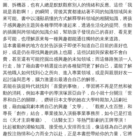
圖、拆機器，也有人總是默默觀察別人的情緒和反應。這些「我
就是喜歡啊！」的瞬間，背後其實都連結著不同的知識領域與未
來可能。書中以淺顯易懂的方式解釋學科領域的相關知識，將孩
子感興趣的主題與各種學問串連起來，透過生活化的提問、生動
的插圖與跨領域的知識介紹，幫助孩子發現自己的喜好、看見更
多可能，也理解原來每一種興趣都能通往獨特的未來道路。
這本書最棒的地方在於告訴孩子即便不知道自己目前的喜好也
好，或是仍在尋找興趣的路上也罷，這些試錯與探索都不會白
費，甚至還有可能挖掘出感興趣的未知領域；而這條路無須一人
行走，除了藉由書中精選提出的各種疑問更了解自己，還能了解
其他職人如何找到心之所向、進入專業領域，或是與親朋好友一
起討論與思考，腦力激盪出最適合自己的解答。
若能在孩提時代就找到「喜愛的事物」，學習將不再是茫然和被
動的消耗，例如本書中的導演塚原亞由子，自小就十分關注「世
界和自己的關聯」，鑽研日本文學的她在大學時期加入話劇社
後，藉由編寫劇本將自己的興趣「文學」、「觀察人生百態」和
專長「創作」結合，畢業後加入演藝事業事務所，如今已是打造
出《天才主廚餐廳》、《法醫女王》等熱門影劇的王牌導演！
比起被動的灌輸知識、接受他人安排而生活，像這樣為自己的興
趣投注熱情和心力而全力以赴，正是本書想帶給你的力量，它將