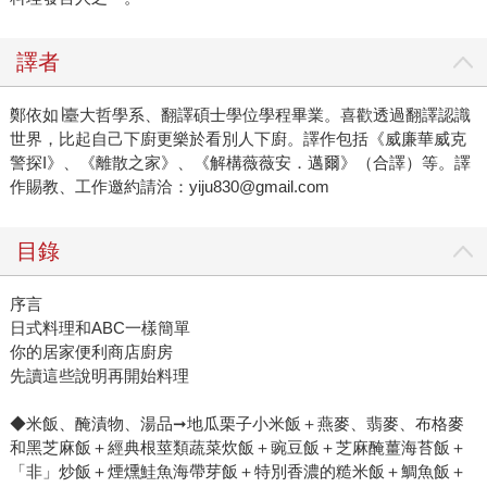
譯者
鄭依如∣臺大哲學系、翻譯碩士學位學程畢業。喜歡透過翻譯認識
世界，比起自己下廚更樂於看別人下廚。譯作包括《威廉華威克
警探I》、《離散之家》、《解構薇薇安．邁爾》（合譯）等。譯
作賜教、工作邀約請洽：yiju830@gmail.com
目錄
序言
日式料理和ABC一樣簡單
你的居家便利商店廚房
先讀這些說明再開始料理
◆米飯、醃漬物、湯品➞地瓜栗子小米飯＋燕麥、翡麥、布格麥
和黑芝麻飯＋經典根莖類蔬菜炊飯＋豌豆飯＋芝麻醃薑海苔飯＋
「非」炒飯＋煙燻鮭魚海帶芽飯＋特別香濃的糙米飯＋鯛魚飯＋