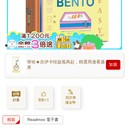
呀哈★吉伊卡哇旋風再起，精選周邊看過
加購
來
寫評價
好書
喜歡+1
賺金幣
精裝
Readmoo 電子書