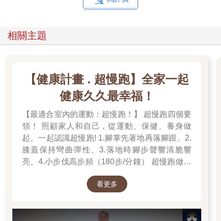
礎，是米飯和味噌湯這個令人超級滿足的神級組合，配上各式各
樣的蔬菜和富含蛋白質的小配菜，例如烤魚、雞蛋、醃漬物、海
苔、納豆，甚至可以配一點沙拉。排列組合可說是無窮無盡，這
相關主題
也是傳統日式早餐的魅力之一──永遠不會吃膩，因為你總是可以
玩一些小花樣，做出改變。
我不太記得究竟是怎麼開始的──我的治療師可能會說這與我想掌
【健康計畫 . 超慢跑】全家一起
控一切的毛病，以及想要亂中有序的心態有關──總之，我去年開
健康久久最幸福！
始決定盡可能常常做日式早餐。就算不到每天做，也是大多數日
子都會做。促成這個新習慣的原因是我待在家的時間變多了，而
【最適合室內的運動：超慢跑！】 超慢跑四個要
待在家的時間變長，一部分是因為疫情肆虐而不得不如此，一部
領！ 照顧家人和自己，從運動、保健、養身做
分是因為我下定決心。（這也歸功於我新買的酷炫電子鍋，之後
起。一起認識超慢跑! 1.腳掌先著地再落腳跟、2.
再細談。）除此之外，我能做到幾乎天天吃日式早餐的另一個祕
訣，就是讓製作方法與流程保持簡單：把冰箱變成我的小小便利
膝蓋保持彎曲彈性、3.落地時腳步聲響清脆響
商店，總是放滿預先做好的食物（和飲料），方便我在幾分鐘內
亮、4.小步伐高步頻（180步/分鐘） 超慢跑做對
端出一份美味的日式餐點。在日本，這種烹調方式叫做「常備
了「不痠、不痛、不硬、不喘」！
菜」（tsukurioki），簡單來說就是先把菜煮好，而二十四小時全
看更多
年無休、隨時準備好美味菜餚，就是關鍵所在。
當然，這是一本食譜書，但其實也是一本戰略指南。本書介紹的