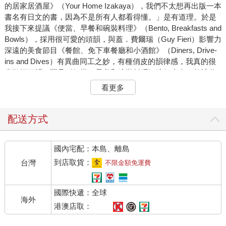
的居家居酒屋》（Your Home Izakaya），我們不太想再出版一本
書名有日文的書，因為不是所有人都看得懂。」是有道理。於是
我接下來提議《便當、早餐和碗裝料理》（Bento, Breakfasts and
Bowls），採用很可愛的頭韻，與蓋．費爾瑞（Guy Fieri）影響力
深遠的美食節目《餐館、免下車餐廳和小酒館》（Diners, Drive-
ins and Dives）有異曲同工之妙，有種俏皮的韻律感，我真的很
喜歡押頭韻。而且《便當、早餐和碗裝料理》這個書名，能讓你
完全明白將會學到什麼！經過幾番討論，我的編輯以簡短書名和
看更多
方便行銷為由，刪掉書名中的「早餐」一詞。好大的膽子！早餐
可是一天當中最重要的一餐欸！！！
配送方式
不過，請先聽我解釋，為什麼我起初會想把「便利商店」放進書
名中。先對不熟悉的人解釋一下，「conbini」（如果對拼音很講
國內宅配：本島、離島
究的話，正式的拼法是konbini）是「便利商店」的日文，雖然對
日本人而言是個再平凡不過的日常，卻也是個充滿神奇魔法的好
到店取貨：
台灣
不限金額免運費
地方。聽起來可能很荒唐，但是有時候我真的很思念日本時，就
會在YouTube上聽便利商店的入店叮咚聲和進門音樂，然後偷偷
國際快遞：全球
哭一下。好啦，我不會真的哭，但是那些歡快的曲調曾經是我生
海外
活中的背景音樂，聽見那些聲音確實能讓我暫時回到那個快樂的
港澳店取：
地方。