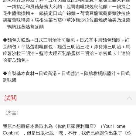
＋一鍋搞定和風菇菇義大利麵＋起司咖哩鍋燒烏龍麵＋一鍋搞定
花生醬擔擔麵＋一鍋搞定日式什錦麵＋荷蘭豆龍蒿蕎麥麵沙拉佐
胡蘿蔔味噌醬＋培根生菜番茄中華冷麵沙拉佐照燒奶油美乃滋醬
＋鴨胸韭蔥熱蕎麥麵
◆麵包與糕點➞日式三明治吐司麵包＋日式基本圓麵包麵團＋紅
豆麵包＋半熟蛋咖哩麵包＋雞蛋三明治三吃＋炸豬排三明治＋馬
鈴薯沙拉三明治＋藍莓大理石乳酪蛋糕三明治＋哈密瓜卡士達餡
哈密瓜麵包＋
◆自製基本食材➞日式高湯＋日式醬油＋陳釀柑橘醋醬汁＋日式
調味醬
試閱
〈序言〉
我原本想將這本書取名為《你的居家便利商店》（Your Home
Conbini），但是出版社說「嗯，不行，我們已經讓你出版了《你