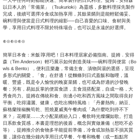
一天中任何時刻都能快速、簡單製作的日式料理。提姆．安得森
以日本人的「常備菜」（Tsukurioki）為靈感，多數料理採先製作
完成，後續可選擇冷食或加熱享用，其餘菜餚則是能輕鬆備妥。
碗料理與便當是日式料理的縮影──自己喜愛的口味、食材與美
學，享用日式料理不限於特殊場合，也可以是永遠的好選擇。
⊕⊙⊕⊙⊕⊙
簡單日本食：米飯∣享用吧！日本料理居家必備指南。提姆．安得
森（Tim Anderson）輕巧展示如何創造美味──碗料理與便當（Bo
wls & Bento），便利且樂趣，常備主食、漬物與湯的選搭，呈現
多形式的關愛，「食」在舒適！從麵條到日式蓋飯和咖哩，溫
暖、豐盛，既是令人愉悅的晚宴菜餚，也可成為舒適的沙發晚
餐；另有，易如反掌的便當食譜，主食混搭配菜，自成一格，大
秀食尚力。提姆在傳統和食、街邊小吃和西方風味之間取得良好
平衡，吃得瀟灑、健康，也吃出獨特風格：「丹麥熱狗」納豆、
蘇格蘭辣椒醃筍乾、照燒夏威夷午餐肉或「為什麼吃到停不下
來？」花椰菜……大小配菜繽紛入口，餐飲時光燦爛如歌。打造
日系飲食質感，本書是理想的後盾，概念與實做兼備（想吃不必
等），提姆推介的食物多半能提前準備，冷食或加熱並不損其質
量，讓你在幾分鐘內享用日式早餐、午餐和晚餐（或一點點宵