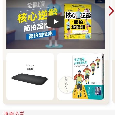
絕大多數菜餚都可以事先準備，之後不論是冷的直接吃或重新加
熱都可以。事實上，其中幾道菜色在冰箱裡放一兩天後風味更
佳。少數幾道無法事先製作的菜色，做起來也超級快速。這本食
譜能幫助你在幾分鐘內做出日式早餐、午餐和晚餐──事實上，只
Play video
要稍稍規劃一下，再擁有正確的工具，你只要花燒一壺水和泡一
杯茶的時間，便能做出一餐日式料理。
便利商店秉持的精神就是人人都值得吃一頓好料，不論是一星期
中的哪一天、一天中的哪一餐，而我希望能傳授你們，如何讓自
己和家人在家裡享受同樣的服務。這是在日常生活中以蓋飯、午
餐盒和早餐的形式，展現自我照顧和自愛的精神。因為說到底，
日式料理不只是特殊場合才能享用──日式料理是你永遠的好夥
伴。
推薦必看