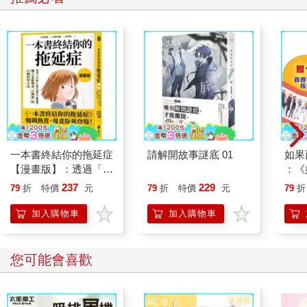
一本書終結你的拖延症
請解開故事謎底 01
如果
【漫畫版】：透過「小
：《
行動」打開大腦的行動
喵》
237
229
79
折
特價
元
79
折
特價
元
79
折
開關，懶人也能變身
【首
「行動派」的37個科
加入購物車
加入購物車
學方法
您可能會喜歡