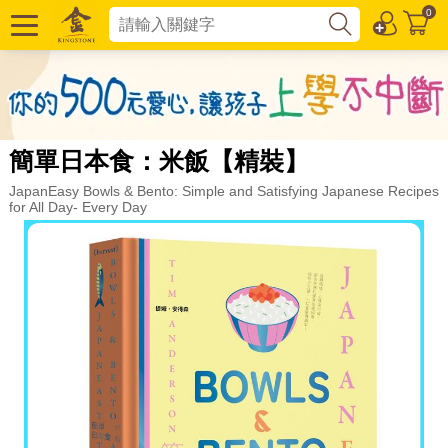
0
簡單日本食：米飯【精裝】
JapanEasy Bowls & Bento: Simple and Satisfying Japanese Recipes
for All Day- Every Day