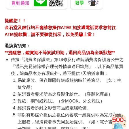
提醒您！！
金石堂及銀行均不會請您操作ATM! 如接獲電話要求您前往
ATM提款機，請不要聽從指示，以免受騙上當！
退換貨須知：
**提醒您，鑑賞期不等於試用期，退回商品須為全新狀態**
依據「消費者保護法」第19條及行政院消費者保護處公告之
「通訊交易解除權合理例外情事適用準則」，以下商品購買
後，除商品本身有瑕疵外，將不提供7天的猶豫期：
易於腐敗、保存期限較短或解約時即將逾期。（如：生
鮮食品）
依消費者要求所為之客製化給付。（客製化商品）
報紙、期刊或雜誌。（含MOOK、外文雜誌）
經消費者拆封之影音商品或電腦軟體。
非以有形媒介提供之數位內容或一經提供即為完成之線
上服務，經消費者事先同意始提供。（如：電子書、電
子雜誌、下載版軟體、虛擬商品…等）