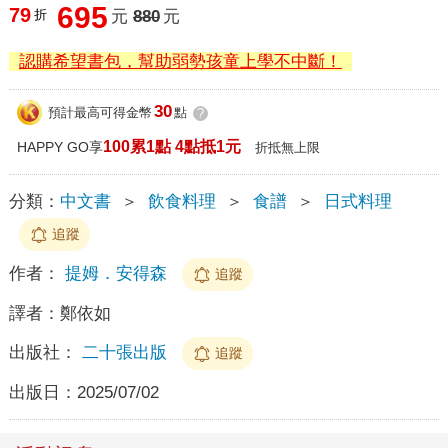
695
79
折
元
880
元
認購希望書包，幫助弱勢孩童上學不中斷！
30
預計最高可得金幣
點
?
100累1點 4點抵1元
HAPPY GO享
折抵無上限
分類：
中文書
＞
飲食料理
＞
食譜
＞
日式料理
追蹤
作者：
提姆．安得森
追蹤
譯者：
鄭依如
出版社：
二十張出版
追蹤
出版日：
2025/07/02