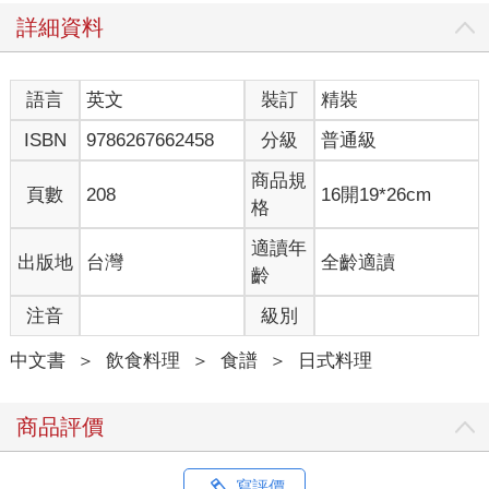
詳細資料
我會想念便利商店，不只是出於過度美化的懷舊之情；客觀來
說，便利商店真的很美好。便利商店的食品總是很新鮮、花樣百
變、營養豐富，甚至令人充滿期待。你可以在店裡找到經典便
語言
英文
裝訂
精裝
當、拉麵沙拉或雞蛋三明治，也可以花點時間尋找新玩意兒──限
量版KitKat巧克力、季節限定包子，甚至是在全國其他連鎖店都買
ISBN
9786267662458
分級
普通級
不到的各地限定版商品。便利商店真的很了不起──結合物流業、
食品製造業和老派資本主義的真正大贏家。
商品規
頁數
208
16開19*26cm
格
我現在對日本美食的情感，混合了以前吃過的食物伴隨而來的懷
念感，常吃的美食給予的舒適感，還有沒嘗試過或無法常常吃的
適讀年
出版地
台灣
全齡適讀
料理帶來的興奮刺激感。日本的便利商店滿足我這三個情感需
齡
求，更不用說口味、營養均衡和滿足感都是一絕。而且方便快速
注音
級別
又品質穩定，二十四小時全年無休。便利商店永遠、永遠都是值
得你信賴的好夥伴。
中文書
＞
飲食料理
＞
食譜
＞
日式料理
日本最令我懷念的另一件事，就是傳統日式早餐。老實說，相較
於我住在日本的那段日子，我以遊客身分重遊日本時吃日式早餐
商品評價
的次數還更多。我的早餐通常是一兩顆御飯糰，配上一瓶便利商
店買的茶（想不到吧）。日式早餐的變化非常豐富，而且感覺上
更營養和完整，這是西式早餐鮮少具備的特質。日式早餐的基
寫評價