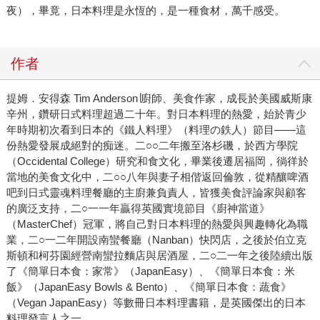
夜），畢竟，日本料理是永恆的，是一種食材，萬千感受。
作者
提姆．安得森 Tim Anderson∣廚師、美食作家，成長於美國威斯康
辛州，鑽研日式料理超過二十年。對日本料理的熱愛，始於青少
年時期初次看到日本的《鐵人料理》（料理の鉄人）節目——這
份熱愛發展成絕對的痴迷。二○○二年搬至洛杉磯，於西方學院
（Occidental College）研究和食文化，畢業後遷居福岡，徜徉於
當地的美食文化中，二○○八年與妻子相偕返回倫敦，從精釀啤酒
吧到日式靈魂料理餐廳的主廚兼負責人，皆獲美食評論家與顧客
的廣泛支持，二○一一年贏得英國實境節目《廚神當道》
（MasterChef）冠軍，將自己對日本料理的熱愛與興趣轉化為職
業，二○一二年開設南蠻餐廳（Nanban）快閃店，之後於伯立克
斯頓和柯芬園經營南蠻拉麵店與居酒屋，二○二一年之後陸續出版
了《簡單日本食：家常》（JapanEasy）、《簡單日本食：米
飯》（JapanEasy Bowls & Bento）、《簡單日本食：蔬食》
（Vegan JapanEasy）等數冊日本料理書籍，是英國傑出的日本
料理發言人之一。