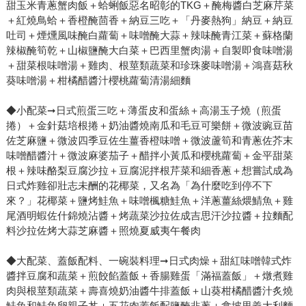
甜玉米青蔥蟹肉飯＋蛤蜊飯惡名昭彰的TKG＋醃梅醬白芝麻芹菜
＋紅燒鳥蛤＋香橙醃茴香＋納豆三吃＋「丹麥熱狗」納豆＋納豆
吐司＋煙燻風味醃白蘿蔔＋味噌醃大蒜＋辣味醃青江菜＋蘇格蘭
辣椒醃筍乾＋山椒鹽醃大白菜＋巴西里蟹肉湯＋自製即食味噌湯
＋甜菜根味噌湯＋雞肉、根莖類蔬菜和珍珠麥味噌湯＋鴻喜菇秋
葵味噌湯＋柑橘醋醬汁櫻桃蘿蔔清湯細麵
◆小配菜➞日式煎蛋三吃＋薄蛋皮和蛋絲＋高湯玉子燒（煎蛋
捲）＋金針菇培根捲＋奶油醬燒南瓜和毛豆可樂餅＋微波豌豆苗
佐芝麻鹽＋微波四季豆佐生薑香橙味噌＋微波蘆筍和青蔥佐芥末
味噌醋醬汁＋微波麻婆茄子＋醋拌小黃瓜和櫻桃蘿蔔＋金平甜菜
根＋辣味酪梨豆腐沙拉＋豆腐泥拌根芹菜和細香蔥＋想嘗試成為
日式炸雞卻壯志未酬的花椰菜，又名為「為什麼吃到停不下
來？」花椰菜＋鹽烤鮭魚＋味噌楓糖鮭魚＋洋蔥薑絲煨鯖魚＋雞
尾酒明蝦佐什錦燒沾醬＋烤蔬菜沙拉佐成吉思汗沙拉醬＋拉麵配
料沙拉佐烤大蒜芝麻醬＋照燒夏威夷午餐肉
◆大配菜、蓋飯配料、一碗裝料理➞日式肉燥＋甜紅味噌韓式炸
醬拌豆腐和蔬菜＋煎餃餡蓋飯＋香腸雞蛋「滿福蓋飯」＋燉煮雞
肉與根莖類蔬菜＋壽喜燒奶油醬牛排蓋飯＋山葵柑橘醋醬汁炙燒
鮭魚和鮭魚卵親子丼＋五花肉蓋飯配鹽醃韭蔥＋拿坡里義大利麵