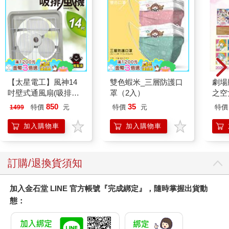
【太星電工】風神14
雙色蝦米_三層防護口
劇場版
吋壁式通風扇(吸排風
罩（2入）
之空
機)
樂部 
850
35
特價
元
特價
元
特價
1499
Par
加入購物車
加入購物車
訂購/退換貨須知
加入金石堂 LINE 官方帳號『完成綁定』，隨時掌握出貨動
態：