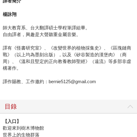
譯者簡介
楊詠翔
師大教育系、台大翻譯碩士學程筆譯組畢。
自由譯者，興趣是大聲聽重金屬音樂。
譯有《怪書研究室》、《改變世界的植物採集史》、《區塊鏈商
戰》（以上均為墨刻出版），以及《矽谷製造的漢堡肉》（商
周）、《溫和且堅定的正向教養教師聖經》（遠流）等多部非虛
構著作。
譯作賜教、工作邀約：bernie5125@gmail.com
目錄
【入口】
歡迎來到樹木博物館
世界上的生物群落