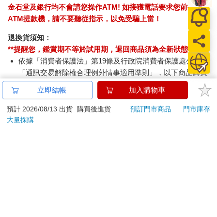
金石堂及銀行均不會請您操作ATM! 如接獲電話要求您前往
ATM提款機，請不要聽從指示，以免受騙上當！
退換貨須知：
**提醒您，鑑賞期不等於試用期，退回商品須為全新狀態**
依據「消費者保護法」第19條及行政院消費者保護處公告之
「通訊交易解除權合理例外情事適用準則」，以下商品購買
後，除商品本身有瑕疵外，將不提供7天的猶豫期：
立即結帳
加入購物車
易於腐敗、保存期限較短或解約時即將逾期。（如：生
鮮食品）
預計 2026/08/13 出貨
購買後進貨
預訂門市商品
門市庫存
依消費者要求所為之客製化給付。（客製化商品）
大量採購
報紙、期刊或雜誌。（含MOOK、外文雜誌）
經消費者拆封之影音商品或電腦軟體。
非以有形媒介提供之數位內容或一經提供即為完成之線
上服務，經消費者事先同意始提供。（如：電子書、電
子雜誌、下載版軟體、虛擬商品…等）
已拆封之個人衛生用品。（如：內衣褲、刮鬍刀、除毛
刀…等）
若非上列種類商品，均享有到貨7天的猶豫期（含例假