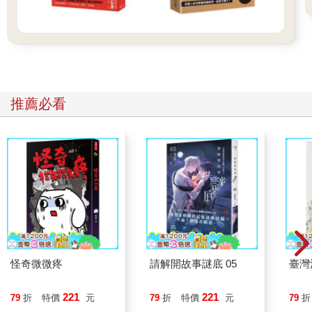
推薦必看
怪奇微微疼
請解開故事謎底 05
臺灣
221
221
79
折
特價
元
79
折
特價
元
79
折