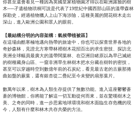
你甚至還會看見一種因為英國皇家植物園才得以在歐洲露臉的樹
木──孑遺植物珙桐可說是代表了19世紀中國西部山區的溫帶森林
探勘史，經過植物獵人上山下海涉險，這種美麗的開花樹木走出
深山，進入歐洲公園和眾人的眼前。
【最結構分明的內容架構：氣候帶植被區】
在這場由酷寒極地邁向熱帶的旅途中，你也可以探查世界各地的
奇妙森林，見證北方寒帶林裡樹木花招百出的求生密技、探訪北
美洲全球幅員最廣大的溫帶闊葉林、在亞洲目睹原以為早已滅絕
的樹種藏身山區、一窺非洲旱生林樹木把水分藏在樹幹的密技，
甚至可以穿越時空到數億年前的石炭紀，看見最古老的古蕨那捲
曲如盤的蕨葉，還有銀杏從二疊紀至今未變的扇形葉片。
數萬年以來，樹木為人類生存提供了無數功能。進入這座鬱鬱蒼
蒼的博物館，你將能了解這一切互動從何而來，並在驚嘆樹木之
美、之奇的同時，進一步思索地球環境和樹木面臨生存危機的現
今，人類有什麼和林木共存共榮的方法。