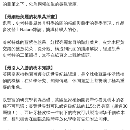
的畫筆之下，化為栩栩如生的微觀寶庫。
【最細緻美麗的花果葉插畫】
凱蒂．史考特畫風兼具科學繪圖的精細與藝術的美學表現，作品
多次登上Nature雜誌，擄獲科學人的心。
冷杉特殊的藍紫色毬果、紅櫟亮麗奪目的豔紅葉片、火焰木橙黃
交錯的盛放花朵，從外觀、構造到剖面的描繪解說，經過凱蒂．
史考特的工筆細描，無不在紙頁之上競搶鋒頭。
【最引人入勝的樹木知識】
英國皇家植物園甫獲金氏世界紀錄認證，是全球收藏最多活體植
物的機構，在科學研究、知識傳遞、休閒遊憩上都扮演了極為重
要的角色。
以豐富的研究學養為基礎，英國皇家植物園要帶你看見樹木的各
種不可思議：長葉世界爺可以締造破紀錄的115公尺身高（超過30
層樓！）、西班牙栓皮櫟一生剝下的樹皮可以製造6萬5千個軟木
塞、相思樹會在面臨危險時釋放化學物質告知附近同伴。