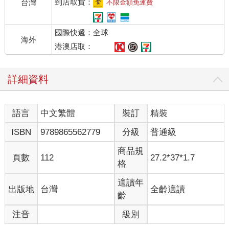
到店取貨：
台灣
不限金額免運費
國際快遞：全球
海外
港澳店取：
詳細資料
語言
中文繁體
裝訂
精裝
ISBN
9789865562779
分級
普通級
商品規
頁數
112
27.2*37*1.7
格
適讀年
出版地
台灣
全齡適讀
齡
注音
級別