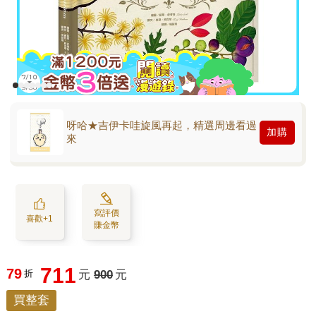
呀哈★吉伊卡哇旋風再起，精選周邊看過
加購
來
寫評價
喜歡+1
賺金幣
711
79
折
元
900
元
買整套