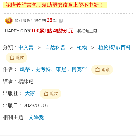
認購希望書包，幫助弱勢孩童上學不中斷！
35
預計最高可得金幣
點
?
100累1點 4點抵1元
HAPPY GO享
折抵無上限
分類：
中文書
＞
自然科普
＞
植物
＞
植物概論/百科
追蹤
作者：
凱蒂．史考特、東尼．柯克罕
追蹤
譯者：
楊詠翔
出版社：
大家
追蹤
出版日：
2023/01/05
相關主題：
文學獎