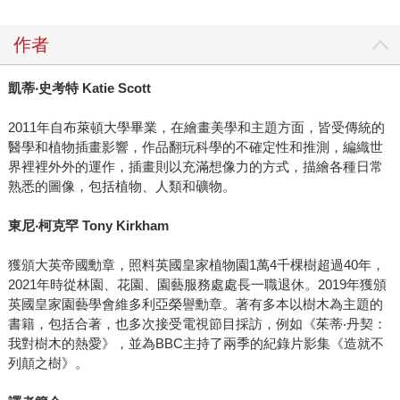
作者
凱蒂‧史考特 Katie Scott
2011年自布萊頓大學畢業，在繪畫美學和主題方面，皆受傳統的
醫學和植物插畫影響，作品翻玩科學的不確定性和推測，編織世
界裡裡外外的運作，插畫則以充滿想像力的方式，描繪各種日常
熟悉的圖像，包括植物、人類和礦物。
東尼‧柯克罕 Tony Kirkham
獲頒大英帝國勳章，照料英國皇家植物園1萬4千棵樹超過40年，
2021年時從林園、花園、園藝服務處處長一職退休。2019年獲頒
英國皇家園藝學會維多利亞榮譽勳章。著有多本以樹木為主題的
書籍，包括合著，也多次接受電視節目採訪，例如《茱蒂‧丹契：
我對樹木的熱愛》，並為BBC主持了兩季的紀錄片影集《造就不
列顛之樹》。