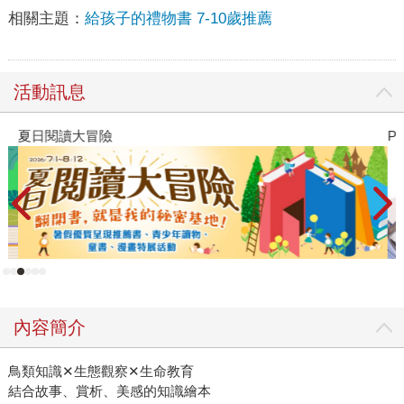
相關主題：
給孩子的禮物書 7-10歲推薦
活動訊息
夏日閱讀大冒險
P
內容簡介
鳥類知識✕生態觀察✕生命教育
結合故事、賞析、美感的知識繪本