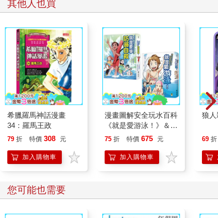
其他人也買
希臘羅馬神話漫畫
漫畫圖解安全玩水百科
狼人
34：羅馬王政
《就是愛游泳！》＆
《就是要學防溺自
308
675
79
折
特價
元
75
折
特價
元
69
折
救！》（共2冊）
加入購物車
加入購物車
您可能也需要