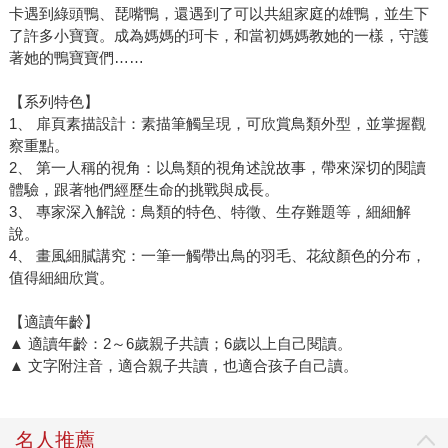
卡遇到綠頭鴨、琵嘴鴨，還遇到了可以共組家庭的雄鴨，並生下
了許多小寶寶。成為媽媽的珂卡，和當初媽媽教她的一樣，守護
著她的鴨寶寶們……
【系列特色】
1、 扉頁素描設計：素描筆觸呈現，可欣賞鳥類外型，並掌握觀
察重點。
2、 第一人稱的視角：以鳥類的視角述說故事，帶來深切的閱讀
體驗，跟著牠們經歷生命的挑戰與成長。
3、 專家深入解說：鳥類的特色、特徵、生存難題等，細細解
說。
4、 畫風細膩講究：一筆一觸帶出鳥的羽毛、花紋顏色的分布，
值得細細欣賞。
【適讀年齡】
▲ 適讀年齡：2～6歲親子共讀；6歲以上自己閱讀。
▲ 文字附注音，適合親子共讀，也適合孩子自己讀。
名人推薦