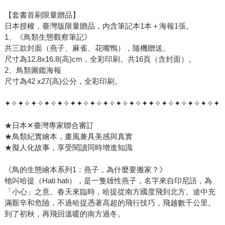
【套書首刷限量贈品】
日本授權，臺灣版限量贈品，內含筆記本1本＋海報1張。
1、《鳥類生態觀察筆記》
共三款封面（燕子、麻雀、花嘴鴨），隨機贈送。
尺寸為12.8x16.8(高)cm，全彩印刷。共16頁（含封面）。
2、鳥類圖鑑海報
尺寸為42 x27(高)公分，全彩印刷。
✦✧✦✧✦✧✦✧✦✧✦✦✧✦✧✦✧✦✧✦✧✦✦✧✦✧✦✧✦✧✦✧✦
★日本✕臺灣專家聯合審訂
★鳥類紀實繪本，畫風兼具美感與真實
★擬人化故事，享受閱讀同時增進知識
《鳥的生態繪本系列1：燕子，為什麼要搬家？》
牠叫哈提（Hati hati），是一隻雄性燕子，名字來自印尼語，為
「小心」之意。春天來臨時，哈提從南方國度飛到北方。途中充
滿艱辛和危險，不過哈提憑著高超的飛行技巧，飛越數千公里。
到了初秋，再飛回溫暖的南方過冬。