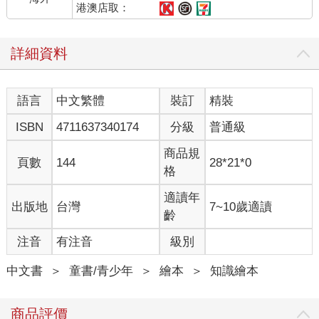
港澳店取：
詳細資料
語言
中文繁體
裝訂
精裝
ISBN
4711637340174
分級
普通級
商品規
頁數
144
28*21*0
格
適讀年
出版地
台灣
7~10歲適讀
齡
注音
有注音
級別
中文書
＞
童書/青少年
＞
繪本
＞
知識繪本
商品評價