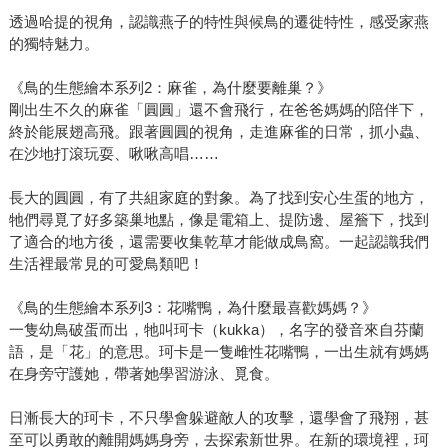
透過哈提的視角，認識燕子的特性與候鳥的遷徙特性，感受家燕
的獨特魅力。
《鳥的生態繪本系列2：麻雀，為什麼要離巢？》
剛出生不久的麻雀「圓圓」還不會飛行，在爸爸媽媽的陪伴下，
終於能展翅高飛。跟著圓圓的視角，走進麻雀的日常，抓小蟲、
在沙地打滾玩耍、啾啾高唱……
長大的圓圓，有了共組家庭的對象。為了找到安心生蛋的地方，
牠們尋覓了好多築巢地點，像是電箱上、提防邊、屋簷下，找到
了適合的地方後，還需要收集乾草才能做成鳥窩。一起認識我們
生活裡最常見的可愛鳥類吧！
《鳥的生態繪本系列3：花嘴鴨，為什麼最喜歡媽媽？》
一隻幼鳥破蛋而出，牠叫珂卡（kukka），名字的發音來自芬蘭
語，是「花」的意思。珂卡是一隻雌性花嘴鴨，一出生就有媽媽
在身旁守護她，帶著她學習游泳、覓食。
日漸長大的珂卡，不只學會躲避敵人的攻擊，還學會了飛翔，甚
至可以勇敢的離開媽媽身旁，去探索新世界。在新的環境裡，珂