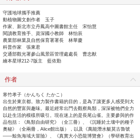
守護地球攜手推薦
動植物圖文創作者 玉子
作家、新北市立丹鳳高中圖書館主任 宋怡慧
閱讀教育推手、資深國小教師 林怡辰
農業部林業及自然保育署署長 林華慶
科普作家 張東君
交通部觀光署參山風景區管理處處長 曹忠猷
繪本星球212-7版主 藍依勤
作者
寒竹孝子（かんちく たかこ）
出生於東京都。致力製作書籍的目的，是為了讓更多人感受到大
自然的豐富與趣味。最近經常出門去觀察鳥類，深深被牠們全力
以赴生活的模樣所吸引。現在迷上的是長尾山雀。主要參與的作
品包括：《鳥類自由研究》（全三冊）、《沉睡於土壤中的種子
奧秘》（全兩冊，Alice館出版），以及《萬能潛水艇莫古魯號
——鯨魚海域大冒險》、《真實大小恐龍博覽會》（學研教育出