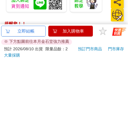
提醒您！！
金石堂及銀行均不會請您操作ATM! 如接獲電話要求您前往
立即結帳
加入購物車
ATM提款機，請不要聽從指示，以免受騙上當！
※ 下方點圖前往本月金石堂強力推薦
退換貨須知：
預計 2026/08/10 出貨
限量品餘：2
預訂門市商品
門市庫存
大量採購
**提醒您，鑑賞期不等於試用期，退回商品須為全新狀態**
依據「消費者保護法」第19條及行政院消費者保護處公告之
「通訊交易解除權合理例外情事適用準則」，以下商品購買
後，除商品本身有瑕疵外，將不提供7天的猶豫期：
易於腐敗、保存期限較短或解約時即將逾期。（如：生
鮮食品）
依消費者要求所為之客製化給付。（客製化商品）
報紙、期刊或雜誌。（含MOOK、外文雜誌）
經消費者拆封之影音商品或電腦軟體。
非以有形媒介提供之數位內容或一經提供即為完成之線
上服務，經消費者事先同意始提供。（如：電子書、電