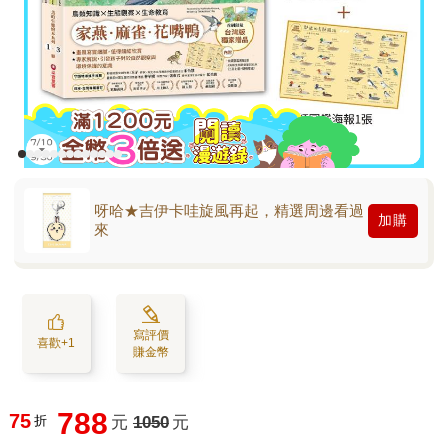
呀哈★吉伊卡哇旋風再起，精選周邊看過
加購
來
寫評價
喜歡+1
賺金幣
788
75
折
元
1050
元