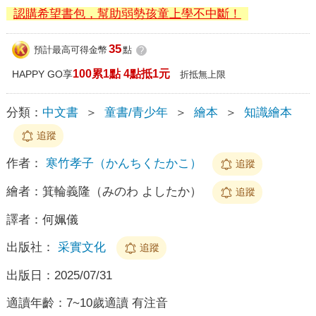
認購希望書包，幫助弱勢孩童上學不中斷！
35
預計最高可得金幣
點
?
100累1點 4點抵1元
HAPPY GO享
折抵無上限
分類：
中文書
＞
童書/青少年
＞
繪本
＞
知識繪本
追蹤
作者：
寒竹孝子（かんちくたかこ）
追蹤
繪者：
箕輪義隆（みのわ よしたか）
追蹤
譯者：
何姵儀
出版社：
采實文化
追蹤
出版日：
2025/07/31
適讀年齡：
7~10歲適讀 有注音