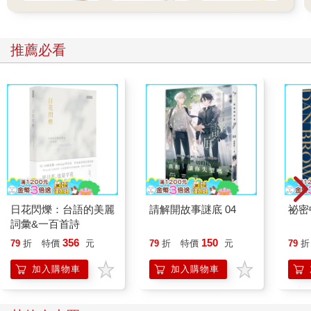
推薦必看
日花閃爍：台語的美麗
請解開故事謎底 04
祕密
詞彙&一百首詩
356
150
79
折
特價
元
79
折
特價
元
79
折
加入購物車
加入購物車