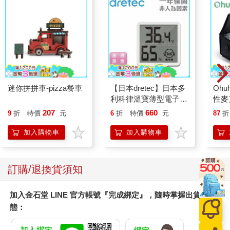
迷你拼拼車-pizza餐車
【日本dretec】日本多
Ohu
利科律溫寶薄型電子溫
性麥
濕度計-白色-可掛式
207
660
9
折
特價
元
6
折
特價
元
87
折
(O-449WT)
加入購物車
加入購物車
訂購/退換貨須知
加入金石堂 LINE 官方帳號『完成綁定』，隨時掌握出貨動
態：