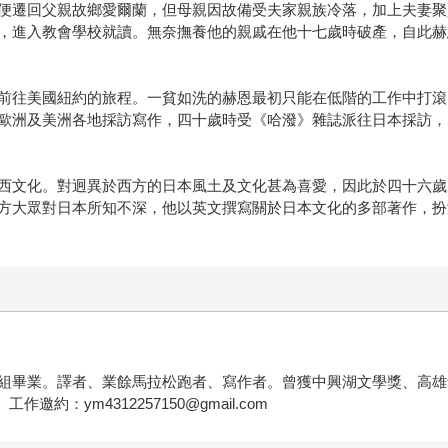
便遷回父親故鄉愛爾蘭，但母親因故備受夫家親族冷落，加上夫妻聚
，進入教會學校就讀。無奈撫養他的親戚在他十七歲時破產，自此赫
前往美國紐約的旅程。一貧如洗的赫恩最初只能在低階的工作中打滾
歐洲及美洲各地採訪寫作，四十歲時受《哈潑》雜誌派往日本採訪，
西文化。對迥異於西方的日本風土及文化甚為喜愛，因此於四十六歲
方大眾對日本所知不深，他以英文撰寫關於日本文化的多部著作，扮
組畢業。譯者、業餘馬拉松跑者、寫作者。曾獲中興湖文學獎、高雄
約：ym4312257150@gmail.com