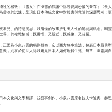
犧牲的極致；〈雪女〉在凍雪的靜謐中訴說愛與恐懼的並存；〈食人
為靈魂的試煉，呈現出日本傳統文化中對報應與救贖的深層思考；更
被看見」的詩意沉思，以鬼怪的故事折射出人性的脆弱與執念。幽靈
世界」的複雜情感：既畏懼、又親近，既感傷、又莊嚴。
，正因為小泉八雲的獨到觀察，它以西方敘事筆法，包裹日本最典型
意義，則在於使世人得以窺見日本人如何理解生死、無常、幽靈與自
文化與文學翻譯，並從事創作。小泉八雲原名拉夫卡迪奧．赫恩（Lafc
。