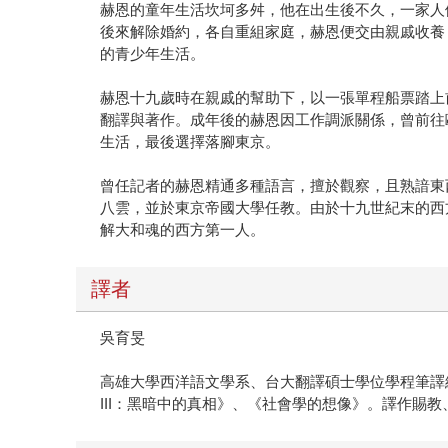
赫恩的童年生活坎坷多舛，他在出生後不久，一家人
後來解除婚約，各自重組家庭，赫恩便交由親戚收養
的青少年生活。
赫恩十九歲時在親戚的幫助下，以一張單程船票踏上
翻譯與著作。成年後的赫恩因工作調派關係，曾前往
生活，最後選擇落腳東京。
曾任記者的赫恩精通多種語言，擅於觀察，且熟諳東
八雲，並於東京帝國大學任教。由於十九世紀末的西
解大和魂的西方第一人。
譯者
吳育旻
高雄大學西洋語文學系、台大翻譯碩士學位學程筆譯
III：黑暗中的真相》、《社會學的想像》。譯作賜教、工作邀