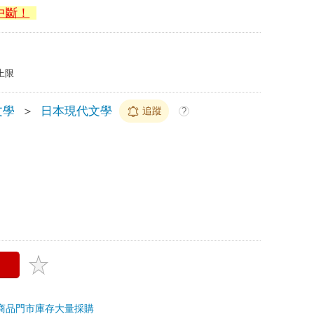
中斷！
上限
文學
＞
日本現代文學
追蹤
?
商品
門市庫存
大量採購