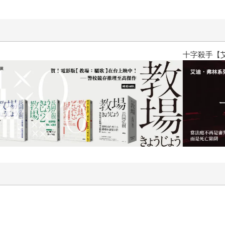
十字殺手【艾迪．弗林系列 前傳