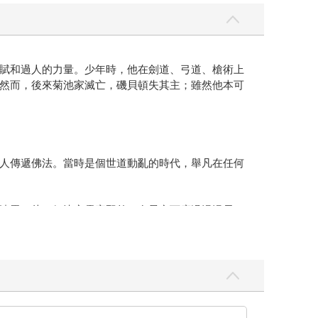
賦和過人的力量。少年時，他在劍道、弓道、槍術上
然而，後來菊池家滅亡，磯貝頓失其主；雖然他本可
人傳遞佛法。當時是個世道動亂的時代，舉凡在任何
漆黑一片，便決定露宿野外，在星空下度過漫漫長
的石頭，對他來說也是可供睡覺的良床，而松樹的樹
，先是靜靜地對他打量半晌，才用驚訝的語調開口問