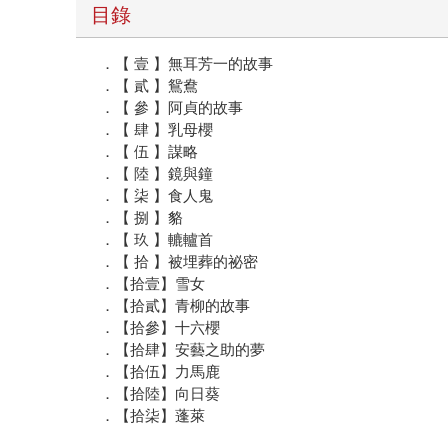
目錄
．【 壹 】無耳芳一的故事
．【 貳 】鴛鴦
．【 參 】阿貞的故事
．【 肆 】乳母櫻
．【 伍 】謀略
．【 陸 】鏡與鐘
．【 柒 】食人鬼
．【 捌 】貉
．【 玖 】轆轤首
．【 拾 】被埋葬的祕密
．【拾壹】雪女
．【拾貳】青柳的故事
．【拾參】十六櫻
．【拾肆】安藝之助的夢
．【拾伍】力馬鹿
．【拾陸】向日葵
．【拾柒】蓬萊