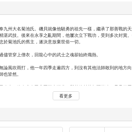
奉九州大名菊池氏。磯貝就像他驍勇的祖先一樣，繼承了那善戰的天
精湛武技。後來在永享之亂期間，他屢次立下戰功，受到多次封賞。
忠於菊池氏的舊主，遂決意放棄世俗一切。
過儘管穿上僧衣，回龍心中的武士之魂卻始終熾熱。
無論風吹雨打，他一年四季走遍四方，到沒有其他法師敢到的地方向
師也皆然。
天晚上，他身處在甲斐國群山深處，與其他村莊相隔甚遠，只見四周
他向來不介意環境舒不舒適，當他找不著好地方時，哪怕是一塊光禿
看更多
，他甚至也不理會風霜雨雪的侵襲。
頭、抱著一大綑劈好的木柴。這名樵夫停下腳步，看見回龍躺在地上