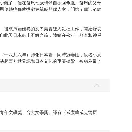
少離多，便在赫恩七歲時獨自搬回希臘。赫恩的父母
恩便轉往倫敦投宿在親戚的僕人家，開始了顛沛流離
，後來憑藉優異的文學素養進入報社工作，開始發表
自此與日本結上不解之緣，陸續在松江、熊本和神戶
（一八九六年）歸化日本籍，同時冠妻姓，改名小泉
演起西方世界認識日本文化的重要橋梁，被稱為最了
青年文學獎、台大文學獎。譯有《威廉華威克警探