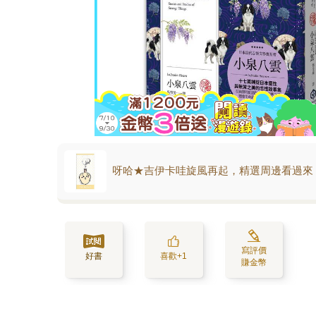
呀哈★吉伊卡哇旋風再起，精選周邊看過來
寫評價
好書
喜歡+1
賺金幣