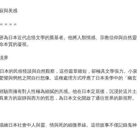
寂與美感
＝＝＝＝
譽為日本近代志怪文學的奠基者。他將人類情感、宗教信仰與自然靈
命本質的凝視。
境界
寫自日本的民俗怪談與自然觀察，這些篇章雖短，卻極具文學張力。小
驚懼與惘然之間自行想像。這種處理方式呼應了日本美學中的「幽玄
經驗而擁有對人性極為細膩的共感。他在日本定居後，沉浸於這片土
具東方的寂靜與西方的哲思，為日本文化開啟了通往世界的新視野。
描繪日本社會中人與靈、情與死的細微界線。這些故事不僅記錄鬼神