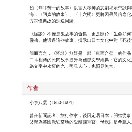
如〈無耳芳一的故事〉以盲人琴師的悲劇揭示忠誠與
悔；〈阿貞的故事〉、〈十六櫻〉更將因果與信念化
方志怪典故的殊途同歸。
《怪談》不僅是鬼故事的合集，更是關於「生命如何
靈魂。他透過這些故事，揭示出日本文化中對「死後
簡而言之，《怪談》無疑是一部「東西合璧」的作品
口耳相傳的民間故事提升為國際文學經典；它的文化
為文字中永恆的光，照見人心，也照見無常。
作者
小泉八雲（1850-1904）
曾任新聞記者、旅行作家，後因定居日本，開始從事日本
父親為英國派駐當地的愛爾蘭軍官，母親則是希臘人