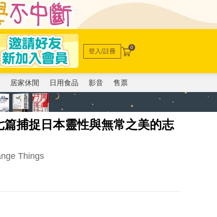
0
登入/註冊
電
居家休閒
日用食品
影音
售票
七篇捕捉日本靈性與無常之美的志
ange Things