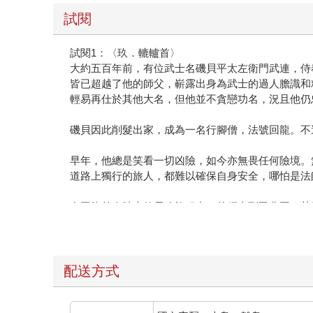
試閱
試閱1：〈玖．轆轤首〉
大約五百年前，有位武士名磯貝平太左衛門武連，侍
皆已超越了他的師父，嶄露出身為武士的過人膽識和
輕易再仕於其他大名，但他並不貪戀功名，況且他仍
磯貝因此削髮出家，成為一名行腳僧，法號回龍。不
早年，他總是笑看一切凶險，如今亦無畏任何險境。
道路上獨行的旅人，都難以確保自身安全，哪怕是法
在回龍首次踏上的長途旅程中，曾經去到甲斐國。某
夜。他在路邊找到一處合適的草地，躺下準備入睡。
根，則是他最好的枕頭。回龍的身體彷彿鐵做的一般
回龍才剛躺在地上，忽有一人朝他走來，手裡拿著斧
配送方式
道：