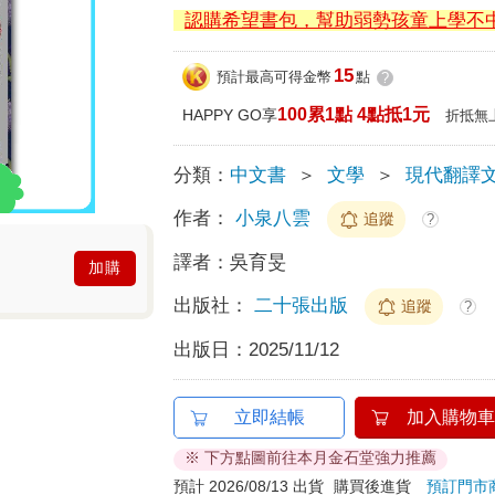
認購希望書包，幫助弱勢孩童上學不
15
預計最高可得金幣
點
?
100累1點 4點抵1元
HAPPY GO享
折抵無
分類：
中文書
＞
文學
＞
現代翻譯
作者：
小泉八雲
追蹤
?
譯者：
吳育旻
加購
出版社：
二十張出版
追蹤
?
出版日：
2025/11/12
立即結帳
加入購物車
※ 下方點圖前往本月金石堂強力推薦
預計 2026/08/13 出貨
購買後進貨
預訂門市