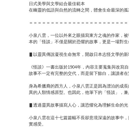
日式美學與文學結合最佳範本
在幽靈的低語與自然的流轉之間，體會生命最深的孤
＝＝＝＝＝＝＝＝＝＝＝＝＝＝＝＝＝＝＝＝＝＝＝
小泉八雲，一位以外來之眼描寫東方之魂的作家，被
本的「怪談」不僅是關於恐懼的故事，更是一場對生
▋以靈異傳說凝視生命無常，開啟日本志怪文學的新
《怪談》一書出版於1904年，內容主要蒐集與改
故事不一定有完整的交代，而是留下餘白，讓讀者在
身為希臘裔的西方人，小泉八雲正是因為漂泊的成長
異的人類情感原型。也因此，他筆下的「怪談」，兼
▋透過靈異故事描寫人心，讓恐懼化為理解生命的光
小泉八雲在這十七篇篇幅不長卻意境深遠的故事中，
實感受。