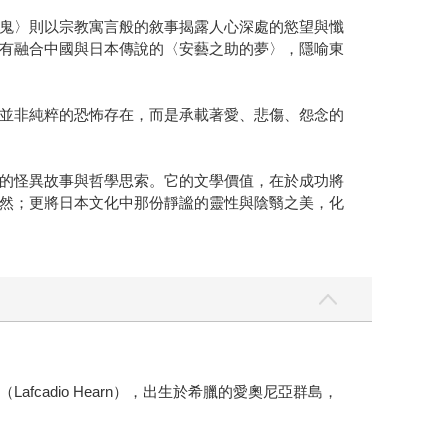
鬼〉則以宗教寓言般的敘事揭露人心深處的慾望與懺
有融合中國與日本傳說的〈安藝之助的夢〉，隱喻東
並非純粹的恐怖存在，而是承載著愛、悲傷、怨念的
的怪異故事與哲學思索。它的文學價值，在於成功將
然；更將日本文化中那份靜謐的靈性與陰翳之美，化
adio Hearn），出生於希臘的愛奧尼亞群島，