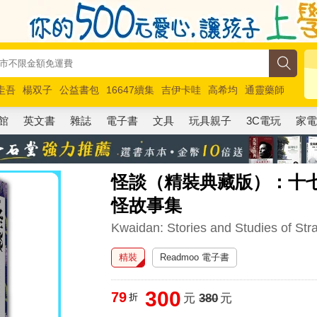
圭吾
楊双子
公益書包
16647續集
吉伊卡哇
高希均
通靈藥師
路邊攤新作
馬斯克
玩具總動員5
超慢跑
館
英文書
雜誌
電子書
文具
玩具親子
3C電玩
家
怪談（精裝典藏版）：十
怪故事集
Kwaidan: Stories and Studies of Str
精裝
Readmoo 電子書
300
79
折
元
380
元