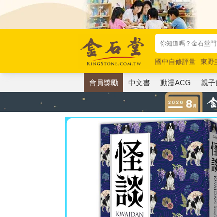
國中自修評量
東野
唯紅花綻放
奧德賽
會員獎勵
中文書
動漫ACG
親子