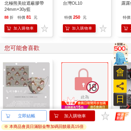
北極熊美紋遮蔽膠帶
台灣OL10
露露
24mm×30y藍
81
250
88
折
特價
元
特價
元
特價
加入購物車
加入購物車
您可能會喜歡
會
員
日
蝦米與毛孩_平面防護
別觸碰那使人沉淪的熱
【預
口罩（2入）
度-全
thr
VA 
35
118
特價
元
79
折
特價
元
特價