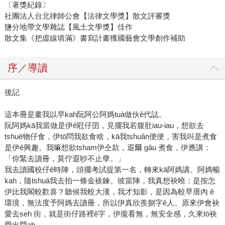
〔著獎紀錄〕
社團法人台北律師公會【法律文學獎】散文評審獎
鹽分地帶文學雜誌【風土文學獎】佳作
散文集《把虛線填滿》書寫計畫獲國藝會文學創作補助
序／導讀
後記
這本冊是畫我以早kah阮阿公阿媽tuà做伙ê代誌。
阮阿媽kā我當做是伊ê屘仔囝，見擺我若腹肚iau-iau，想欲去
tshuē物仔食，伊tō問我欲食啥，kā我tshuân便便，害我叫是煮食
是伊ê興趣。我嘛想欲tsham伊仝款，遐爾 gâu 煮食，伊應講：
「你緊去讀冊，莫佇遐吵不止孽。」
我去讀國校仔ê時陣，頭擺考試提第一名，轉來kā阿媽講。阿媽暢
kah，隨tshuā我去拍一條金袚鍊。彼當陣，我真想袂曉：是按怎
伊比我閣較歡喜？聽候我較大漢，我才知影，是因為較早厝內 ê
環境，無法度予阿媽去讀冊，所以伊真欣羨捌字ê人。原來伊會袂
愛去se̍h 街，就是街仔路裡ê字，伊攏看無，無安全感，久來tō袂
愛出門ah。