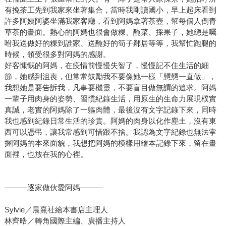
有挽茶工先到我家來坐著集合，當時我剛讀國小，早上起床看到
許多阿姨阿婆坐滿我家客廳，看到阿媽拿著茶壺，幫每個人倒青
草茶的畫面。熱心的阿媽也很會做粿、醃菜、採果子，她總是囑
咐我送做好的粿到誰家、送醃好的筍子鄰居等等，我幫忙跑腿的
時候，領受很多對阿媽的感謝。
好客慷慨的阿媽，在疫情前慢慢失智了，慢慢記不住生活的細
節，她感到沮喪，但常常鼓勵我不要像她一樣「戇戇一直做」，
我想她是要告訴我，凡事要機靈，不要盲目做無謂的追求。阿媽
一輩子用肉身的姿勢、習慣紀錄生活，用原生的生命力展現樸實
真誠，老實的阿媽除了一軀肉體，最後沒有文字記錄下來，同時
我也感到紀錄日常生活的珍貴。阿媽的肉身以化作塵土，沒有東
西可以憑弔，讓我常感到可惜跟不捨。我認為文字紀錄也無法掌
握阿媽的本來面貌，我想把阿媽的模樣用繪本記錄下來，留在畫
面裡，也放在我的心裡。
———逐家做伙愛阿媽———
Sylvie／晨熹社繪本書店主理人
林齊晧／轉角國際主編、廣播主持人