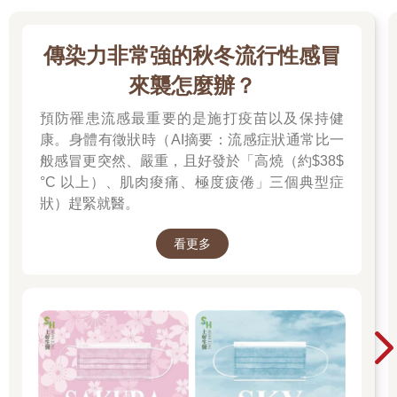
傳染力非常強的秋冬流行性感冒
來襲怎麼辦？
預防罹患流感最重要的是施打疫苗以及保持健
康。身體有徵狀時（AI摘要：流感症狀通常比一
般感冒更突然、嚴重，且好發於「高燒（約$38$
°C 以上）、肌肉痠痛、極度疲倦」三個典型症
狀）趕緊就醫。
看更多