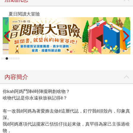
夏日閱讀大冒險
飢
內容簡介
你kah阿媽鬥陣ê時陣攏咧創啥物？
啥物代誌是你永遠袂放袂記得ê？
有一改我ê阿媽為著愛媠去做ê這層代誌，釘佇我ê頭殼內，印象真
深。
我ê阿媽逐項代誌攏家己恬恬仔抾起來做，真罕得為家己主張過啥
物，