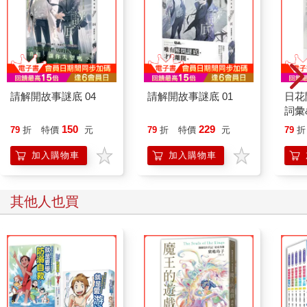
請解開故事謎底 04
請解開故事謎底 01
日花
詞彙
150
229
79
折
特價
元
79
折
特價
元
79
折
加入購物車
加入購物車
其他人也買