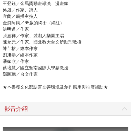
王登鈺／金馬獎動畫導演、漫畫家
吳晟／作家、詩人
宜蘭／廣播主持人
金棗阿媽／95歲的網衝（網紅）
洪明道／作家
張嘉祥／作家、裝咖人樂團主唱
陳允元／作家、國北教大台文所助理教授
陳芊榕／繪本作家
劉旭恭／繪本作家
潘家欣／作家
蔡培慧／國立暨南國際大學副教授
鄭順聰／台文作家
★本書獲文化部語言友善環境及創作應用與推廣補助★
影音介紹