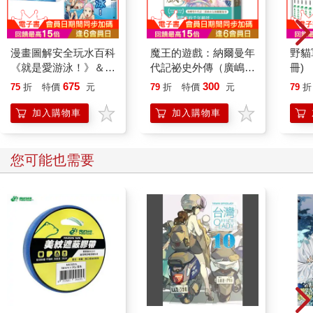
漫畫圖解安全玩水百科
魔王的遊戲：納爾曼年
野貓
《就是愛游泳！》＆
代記祕史外傳（廣嶋玲
冊)
《就是要學防溺自
子首部青少年小說）
675
300
75
折
特價
元
79
折
特價
元
79
折
救！》（共2冊）
加入購物車
加入購物車
您可能也需要