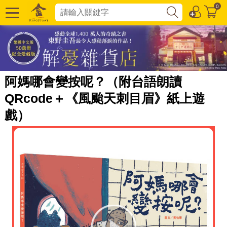
0
阿媽哪會變按呢？（附台語朗讀
QRcode＋《風颱天刺目眉》紙上遊
戲）