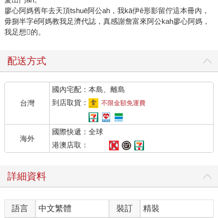
廖心阿媽舊年去天頂tshuē阿公ah，我kā伊ê形影留佇這本冊內，
毋捌半字ê阿媽教我足濟代誌，真感謝詹富來阿公kah廖心阿媽，
我足想𪜶的。
配送方式
國內宅配：本島、離島
到店取貨：
台灣
不限金額免運費
國際快遞：全球
海外
港澳店取：
詳細資料
語言
中文繁體
裝訂
精裝