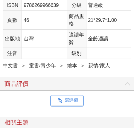
ISBN
9786269966639
分級
普通級
商品規
頁數
46
21*29.7*1.00
格
適讀年
出版地
台灣
全齡適讀
齡
注音
級別
中文書
＞
童書/青少年
＞
繪本
＞
親情/家人
商品評價
寫評價
相關主題