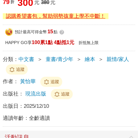
300
79
折
元
380
元
認購希望書包，幫助弱勢孩童上學不中斷！
15
預計最高可得金幣
點
?
100累1點 4點抵1元
HAPPY GO享
折抵無上限
分類：
中文書
＞
童書/青少年
＞
繪本
＞
親情/家人
追蹤
作者：
黃怡華
追蹤
出版社：
現流出版
追蹤
出版日：
2025/12/10
適讀年齡：
全齡適讀
活動訊息