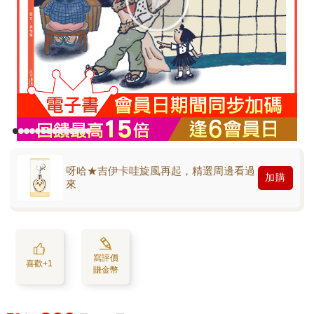
呀哈★吉伊卡哇旋風再起，精選周邊看過
加購
來
寫評價
喜歡+1
賺金幣