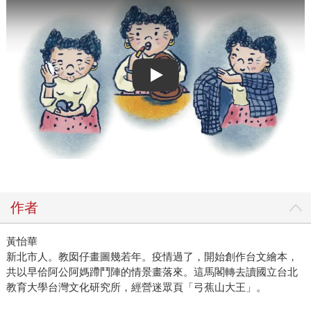
Play video
作者
黃怡華
新北市人。教囡仔畫圖幾若年。疫情過了，開始創作台文繪本，
共以早佮阿公阿媽蹛鬥陣的情景畫落來。這馬閣轉去讀國立台北
教育大學台灣文化研究所，經營迷眾頁「弓蕉山大王」。