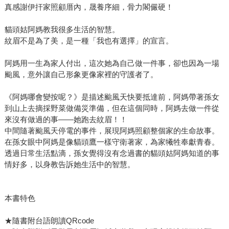
真感謝伊扞家照顧厝內，晟養序細，骨力閣儼硬！
貓頭姑阿媽教我很多生活的智慧。
紋眉不是為了美，是一種「我也有選擇」的宣言。
阿媽用一生為家人付出，這次她為自己做一件事，卻也因為一場
颱風，意外讓自己形象更像家裡的守護者了。
《阿媽哪會變按呢？》是描述颱風天快要抵達前，阿媽帶著孫女
到山上去摘採野菜做備災準備，但在這個同時，阿媽去做一件從
來沒有做過的事——她跑去紋眉！！
中間隨著颱風天停電的事件，展現阿媽照顧整個家的生命故事。
在孫女眼中阿媽是像貓頭鷹一樣守衛著家，為家犧牲奉獻青春。
透過日常生活點滴，孫女覺得沒有念過書的貓頭姑阿媽知道的事
情好多，以身教告訴她生活中的智慧。
本書特色
★隨書附台語朗讀QRcode