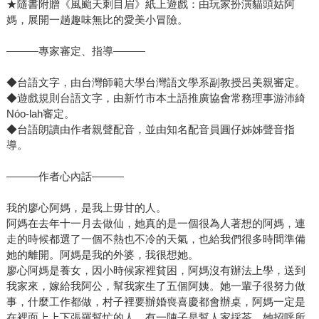
★隨書附贈《風颱天刺目眉》紙上遊戲：由玩家扮演貓頭姑阿
媽，展開一趟趣味無比的愛美小冒險。
———專家審定、指導———
◆台語文字，由台灣師範大學台灣語文學系副教授呂美親審定。
◆遊戲規則台語文字，由新竹市本土語推廣協會常務理事游沛綺
Nóo-lah審定。
◆台語朗讀由作者親聲配音，並由知名配音員圓仔姊姊聲音指
導。
———作者心內話———
我的廖心阿媽，是我上毋甘的人。
阿媽在去年十一月去做仙，她真的是一個很為人著想的阿媽，連
走的時候都選了一個不熱也不冷的天氣，也給我們很多時間準備
她的離開。阿媽是我的外婆，我很想她。
廖心阿媽是養女，因小時候家裡貧困，阿媽沒有辦法上學，送到
我家來，嫁給我阿公，幫我家生了五個阿姨。她一輩子很努力做
事，什麼工作都做，村子裡要辦婚喪喜慶都會辦桌，阿媽一定是
在裡面上上下張羅幫忙的人。有一陣子是幫人家採茶，她招呼所