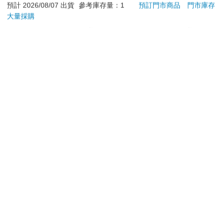
阿斯拉
SIR
加入購物車
加入購物車
訂購/退換貨須知
加入金石堂 LINE 官方帳號『完成綁定』，隨時掌握出貨動
態：
提醒您！！
金石堂及銀行均不會請您操作ATM! 如接獲電話要求您前往
ATM提款機，請不要聽從指示，以免受騙上當！
退換貨須知：
**提醒您，鑑賞期不等於試用期，退回商品須為全新狀態**
依據「消費者保護法」第19條及行政院消費者保護處公告之