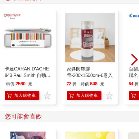
卡達CARAN D'ACHE
家具防塵膠
百樂果
849 Paul Smith 自動鉛
帶-300x1500cm-6卷入
聯名
筆 ED.5 條紋銀
2560
648
特價
元
72
折
特價
元
84
折
加入購物車
加入購物車
您可能會喜歡