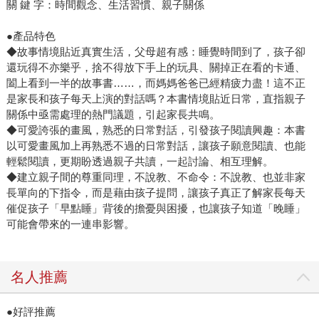
關 鍵 字：時間觀念、生活習慣、親子關係
●產品特色
◆故事情境貼近真實生活，父母超有感：睡覺時間到了，孩子卻
還玩得不亦樂乎，捨不得放下手上的玩具、關掉正在看的卡通、
闔上看到一半的故事書……，而媽媽爸爸已經精疲力盡！這不正
是家長和孩子每天上演的對話嗎？本書情境貼近日常，直指親子
關係中亟需處理的熱門議題，引起家長共鳴。
◆可愛誇張的畫風，熟悉的日常對話，引發孩子閱讀興趣：本書
以可愛畫風加上再熟悉不過的日常對話，讓孩子願意閱讀、也能
輕鬆閱讀，更期盼透過親子共讀，一起討論、相互理解。
◆建立親子間的尊重同理，不說教、不命令：不說教、也並非家
長單向的下指令，而是藉由孩子提問，讓孩子真正了解家長每天
催促孩子「早點睡」背後的擔憂與困擾，也讓孩子知道「晚睡」
可能會帶來的一連串影響。
名人推薦
●好評推薦