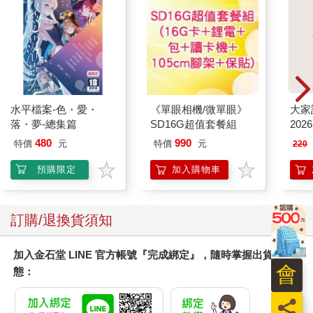
水平檔案-色・愛・
《單眼相機/微單眼》
大家
落・夢-總集篇
SD16G超值套餐組
202
480
990
特價
元
特價
元
220
預購限定
加入購物車
訂購/退換貨須知
加入金石堂 LINE 官方帳號『完成綁定』，隨時掌握出貨動
會
態：
員