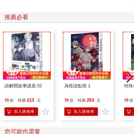
推薦必看
請解開故事謎底 02
為怪談點燈 1
特殊傳
213
253
79
折
特價
元
79
折
特價
元
79
折
加入購物車
加入購物車
您可能也需要