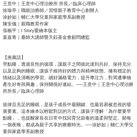
王意中｜王意中心理治療所 所長／臨床心理師
徐瑜亭｜職能治療師／習惜親子教育中心創辦人
涂妙如｜輔仁大學兒童與家庭學系副教授
陳安儀｜親職教育作家
張榆平｜I Story愛繪本版主
葉嘉青｜臺師大講師暨天鈺基金會顧問總監
【推薦語】
早點睡，透過良性的循環，讓親子之間彼此達到共好。保持充分
以及足夠的睡眠，讓孩子維持好的體力與精神狀態。擁有穩定的
情緒以及清晰的學習。續好滿格電力，提升專注力，對周遭事物
產生好奇與興趣，保持關係好連結。──王意中｜王意中心理治療
所所長／臨床心理師
規律且充足的睡眠，是孩子成長中最關鍵、也最容易被忽視的發
展要素。這本繪本以輕鬆對話的方式，讓孩子理解「為什麼要早
點睡」，也提醒家長在日常中找回育兒節奏的溫柔與堅定。願每
一個夜晚，都成為親子共享的療癒時光。──涂妙如｜輔仁大學兒
童與家庭學系副教授