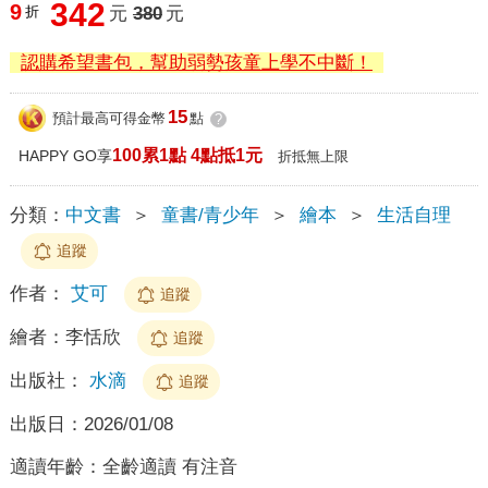
342
9
折
元
380
元
認購希望書包，幫助弱勢孩童上學不中斷！
15
預計最高可得金幣
點
?
100累1點 4點抵1元
HAPPY GO享
折抵無上限
分類：
中文書
＞
童書/青少年
＞
繪本
＞
生活自理
追蹤
作者：
艾可
追蹤
繪者：
李恬欣
追蹤
出版社：
水滴
追蹤
出版日：
2026/01/08
適讀年齡：
全齡適讀 有注音