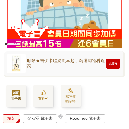
呀哈★吉伊卡哇旋風再起，精選周邊看過
加購
來
寫評價
電子書
喜歡+1
賺金幣
?
精裝
金石堂 電子書
Readmoo 電子書