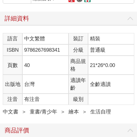
詳細資料
語言
中文繁體
裝訂
精裝
ISBN
9786267698341
分級
普通級
商品規
頁數
40
21*26*0.00
格
適讀年
出版地
台灣
全齡適讀
齡
注音
有注音
級別
中文書
＞
童書/青少年
＞
繪本
＞
生活自理
商品評價