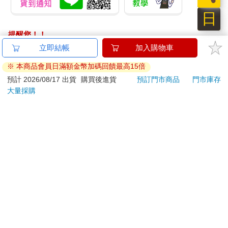
日
提醒您！！
金石堂及銀行均不會請您操作ATM! 如接獲電話要求您前往
立即結帳
加入購物車
ATM提款機，請不要聽從指示，以免受騙上當！
※ 本商品會員日滿額金幣加碼回饋最高15倍
退換貨須知：
預計 2026/08/17 出貨
購買後進貨
預訂門市商品
門市庫存
大量採購
**提醒您，鑑賞期不等於試用期，退回商品須為全新狀態**
依據「消費者保護法」第19條及行政院消費者保護處公告之
「通訊交易解除權合理例外情事適用準則」，以下商品購買
後，除商品本身有瑕疵外，將不提供7天的猶豫期：
易於腐敗、保存期限較短或解約時即將逾期。（如：生
鮮食品）
依消費者要求所為之客製化給付。（客製化商品）
報紙、期刊或雜誌。（含MOOK、外文雜誌）
經消費者拆封之影音商品或電腦軟體。
非以有形媒介提供之數位內容或一經提供即為完成之線
上服務，經消費者事先同意始提供。（如：電子書、電
子雜誌、下載版軟體、虛擬商品…等）