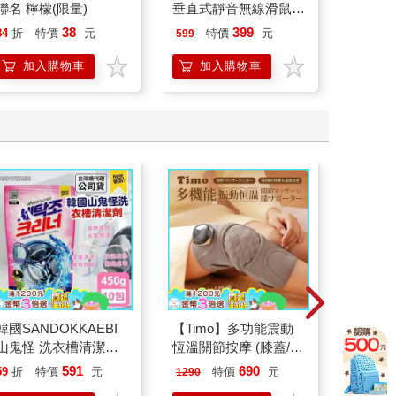
聯名 檸檬(限量)
垂直式靜音無線滑鼠
擊機械鍵
(MSW-Q780)
(KBM-1
38
399
84
折
特價
元
特價
元
599
1199
加入購物車
加入購物車
加
韓國SANDOKKAEBI
【Timo】多功能震動
德國Alp
山鬼怪 洗衣槽清潔劑
恆溫關節按摩 (膝蓋/
控油無
450公克-10包組
肩/手肘通用) 無線充電
凝露375
591
690
59
折
特價
元
特價
元
73
折
1290
加熱護膝 智能震動護
髮根(護