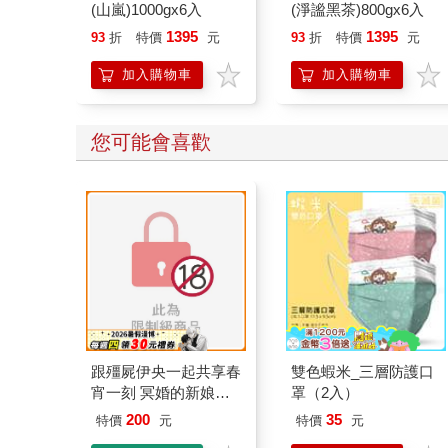
(山嵐)1000gx6入
(淨謐黑茶)800gx6入
1395
1395
93
折
特價
元
93
折
特價
元
加入購物車
加入購物車
您可能會喜歡
跟殭屍伊央一起共享春
雙色蝦米_三層防護口
宵一刻 冥婚的新娘番
罩（2入）
外篇
200
35
特價
元
特價
元