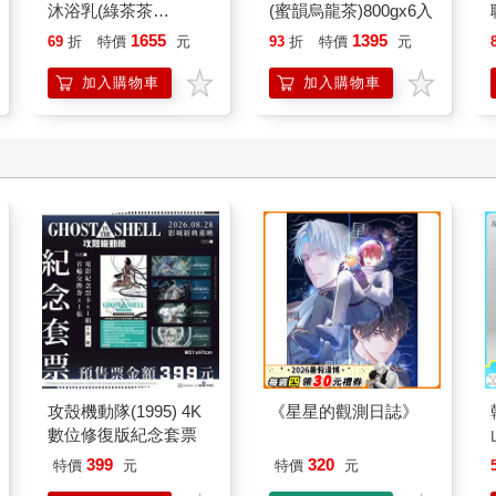
沐浴乳(綠茶茶
(蜜韻烏龍茶)800gx6入
樹)900gx8入
1655
1395
69
折
特價
元
93
折
特價
元
加入購物車
加入購物車
攻殼機動隊(1995) 4K
《星星的觀測日誌》
數位修復版紀念套票
399
320
特價
元
特價
元