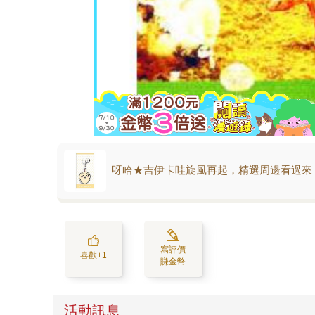
呀哈★吉伊卡哇旋風再起，精選周邊看過來
寫評價
喜歡+1
賺金幣
活動訊息