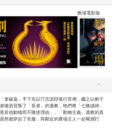
】
世界上最透明的
「拿破崙」手下先以巧言詭辯進行宣傳，繼之以劊子
者徹底背叛了「長者」的遺教，牠們將「七條誡律」
害其他動物而不陳述理由」。「動物主義」遺教的真
居然都穿起了衣服，與鄰近的農場主人一起喝酒打