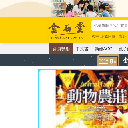
國中自修評量
東野
唯紅花綻放
奧德賽
會員獎勵
中文書
動漫ACG
親子