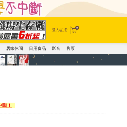
0
登入/註冊
電
居家休閒
日用食品
影音
售票
中斷！