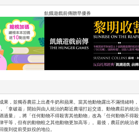
十字殺手【艾迪．弗林系列 前傳
成果，並獨吞農莊上出產牛奶和蘋果。當其他動物露出不滿情緒時，
，「拿破崙」開始與由人統治的鄰近農場打起交道。動物農莊的統治
酒過量」，將「任何動物不得殺害其他動物」改為「任何動物不得殺
律平等，但有的動物較之其他動物更加高等」。最後，農莊的統治者
回復到從前受奴役的地位。