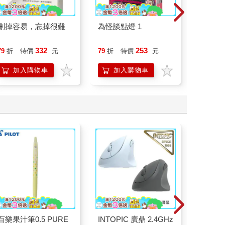
刪掉容易，忘掉很難
為怪談點燈 1
情緒價
把情緒
誰都能
332
253
79
折
特價
元
79
折
特價
元
79
折
加入購物車
加入購物車
加
百樂果汁筆0.5 PURE
INTOPIC 廣鼎 2.4GHz
INTOP