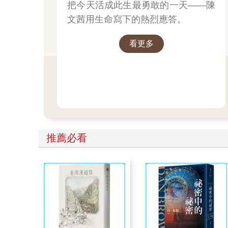
把今天活成此生最勇敢的一天——陳
文茜用生命寫下的熱烈應答。
看更多
推薦必看