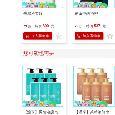
臺灣漫遊錄
祕密中的祕密
300
537
79
折
特價
元
79
折
特價
元
加入購物車
加入購物車
您可能也需要
【澡享】男性液態皂
【澡享】茶萃液態皂