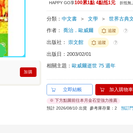
100累1點 4點抵1元
HAPPY GO享
折抵無
分類：
中文書
＞
文學
＞
世界古典
作者：
喬治．歐威爾
追蹤
?
出版社：
崇文館
追蹤
?
出版日：
2003/02/01
相關主題：
歐威爾逝世 75 週年
加購
立即結帳
加入購物車
※ 下方點圖前往本月金石堂強力推薦
預計 2026/08/10 出貨
參考庫存量：2
預訂