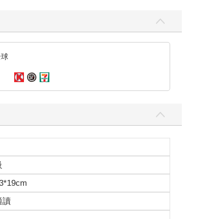
全球
級
3*19cm
適讀