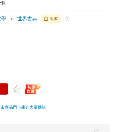
上限
文學
＞
世界古典
追蹤
?
門市商品
門市庫存
大量採購