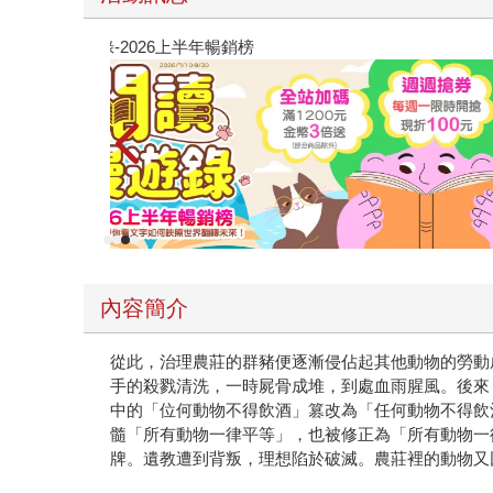
教場電影版
內容簡介
從此，治理農莊的群豬便逐漸侵佔起其他動物的勞動
手的殺戮清洗，一時屍骨成堆，到處血雨腥風。後來
中的「位何動物不得飲酒」篡改為「任何動物不得飲
髓「所有動物一律平等」，也被修正為「所有動物一
牌。遺教遭到背叛，理想陷於破滅。農莊裡的動物又