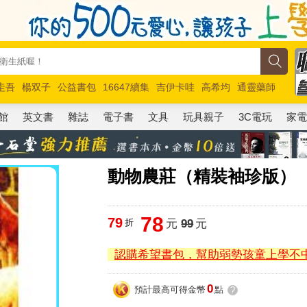
圭吾
楊双子
公益書包
16647續集
吉伊卡哇
高希均
通靈藥師
路邊攤新作
馬斯克
玩具總動員5
超慢跑
館
英文書
雜誌
電子書
文具
玩具親子
3C電玩
家
動物農莊（精裝袖珍版）
78
79
折
元
99
元
認購希望書包，幫助弱勢孩童上學不
0
預計最高可得金幣
點
?