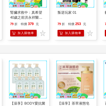
腎臟求救中：真希望
叛逆玩家 01
40歲之前洪永祥醫師
就告訴我這些事
379
253
79
折
特價
元
79
折
特價
元
加入購物車
加入購物車
【澡享】BODY愛抗菌
【澡享】茶萃液態皂