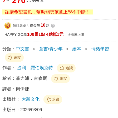
270
元
300
元
認購希望書包，幫助弱勢孩童上學不中斷！
10
預計最高可得金幣
點
?
100累1點 4點抵1元
HAPPY GO享
折抵無上限
分類：
中文書
＞
童書/青少年
＞
繪本
＞
情緒學習
追蹤
作者：
提利．羅伯埃克特
追蹤
繪者：
菲力浦．古森斯
追蹤
譯者：
簡伊婕
出版社：
大穎文化
追蹤
出版日：
2026/03/06