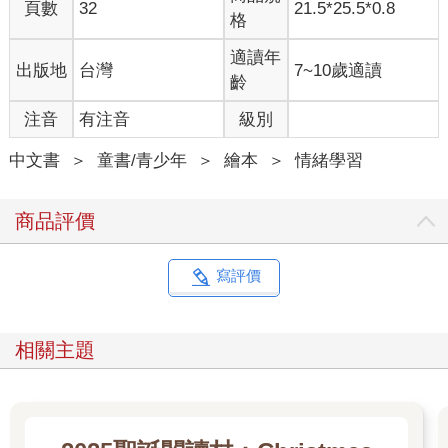
頁數
32
21.5*25.5*0.8
格
適讀年
出版地
台灣
7~10歲適讀
齡
注音
有注音
級別
中文書
＞
童書/青少年
＞
繪本
＞
情緒學習
商品評價
寫評價
相關主題