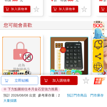
特價
元
6
折
特價
元
66
折
451WT)
加入購物車
加入購物車
您可能會喜歡
BLOOD LINE～怪異
KTNET S23巧克力多
【Mu
立即結帳
加入購物車
ABO宇宙～
媒體數字鍵盤－黑
石溫
※ 下方點圖前往本月金石堂強力推薦
280
449
特價
元
特價
元
649
990
預計 2026/08/08 出貨
參考庫存量：2
預訂門市商品
門市庫存
大量採購
預購限定
加入購物車