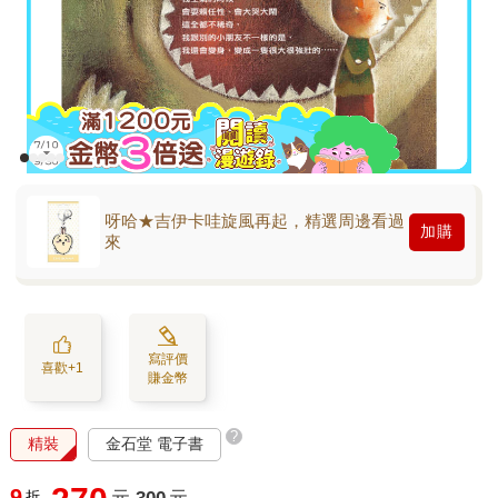
呀哈★吉伊卡哇旋風再起，精選周邊看過
加購
來
寫評價
喜歡+1
賺金幣
?
精裝
金石堂 電子書
9
折