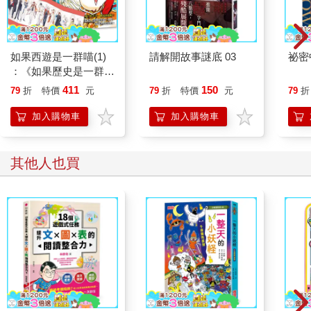
如果西遊是一群喵(1)
請解開故事謎底 03
祕密
：《如果歷史是一群
喵》作者最新力作，附
411
150
79
折
特價
元
79
折
特價
元
79
折
【首卷特典】拉頁
加入購物車
加入購物車
其他人也買