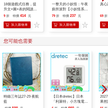
18個遊戲式任務，提
一整天的小妖怪：午夜
真心
升文×圖×表的閱讀整
廁所派對【小妖怪系列
合力
40】
414
237
9
折
特價
元
79
折
特價
元
69
折
加入購物車
加入購物車
您可能也需要
時錄三年誌27-29 夜航
【日本dretec】日本
202
藍
「利萊特」小方塊電子
果然
式溫濕度計-白色(O-
500
660