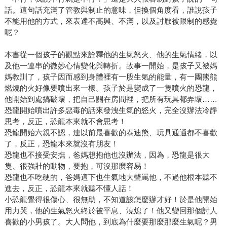
話。這句話充滿了管教與制止的意味，但換個角度看，誰說孩子
不能用他的方式，來表達不高興、不滿，以及討厭被限制的感覺
呢？
本書從一個孩子的觀點來詮釋他的生氣怒火、他的生氣情緒，以
及他一連串的微妙心情變化與轉折。故事一開始，是孩子又被媽
媽教訓了，孩子因而感到身體裡有一股生氣的能量，有一團熊熊
燃燒的火好像要噴出來一樣。孩子於是變成了一隻噴火的恐龍，
他開始到處搞破壞，把自己關在房間裡，把所有玩具都弄壞……
恐龍開始噴出許多惡毒的話來發洩生氣的怒火，完全沒辦法冷靜
思考，反正，恐龍本來就不會思考！
恐龍開始六親不認，連以前最喜歡的泰迪熊、玩具通通都不喜歡
了，反正，恐龍本來就沒有朋友！
恐龍也不接受安撫，爸媽想抱他也沒辦法，因為，恐龍是很大
隻、很強壯的動物，要抱，可沒那麼容易！
恐龍也不吃硬的，爸媽這下也生氣地大聲罵他，不過他根本聽不
進去，反正，恐龍本來就聽不懂人話！
小恐龍覺得很傷心、很無助，不知道該怎麼辦才好！於是他開始
用力哭，他的生氣怒火終於被平息、澆熄了！他又變回那個討人
喜歡的小男孩了。大人問他，到底為什麼要那麼那麼生氣呢？男