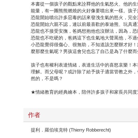
本書從一個孩子的觀點來詮釋他的生氣怒火、他的生
能量，有一團熊熊燃燒的火好像要噴出來一樣。孩子
恐龍開始噴出許多惡毒的話來發洩生氣的怒火，完全
恐龍開始六親不認，連以前最喜歡的泰迪熊、玩具通
恐龍也不接受安撫，爸媽想抱他也沒辦法，因為，恐
恐龍也不吃硬的，爸媽這下也生氣地大聲罵他，不過
小恐龍覺得很傷心、很無助，不知道該怎麼辦才好！
麼那麼生氣呢？男孩這會兒也忘了自己是為了什麼而
孩子也有權利表達情緒，表達生活中的喜怒哀樂！本
理解。而父母呢？或許除了給予孩子適當管教之外，
然的，不是嗎？
★情緒教育的經典繪本，陪伴許多孩子和家長共同度
作者
提利．羅伯埃克特 (Thierry Robberecht)