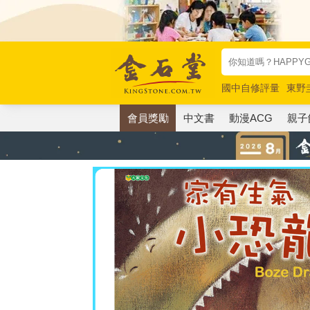
國中自修評量
東野
唯紅花綻放
奧德賽
會員獎勵
中文書
動漫ACG
親子