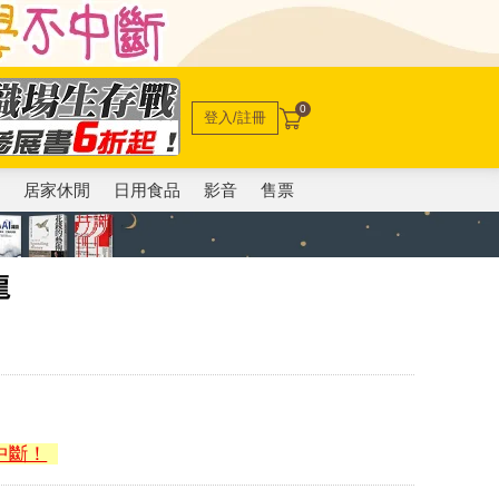
0
登入/註冊
電
居家休閒
日用食品
影音
售票
龍
中斷！