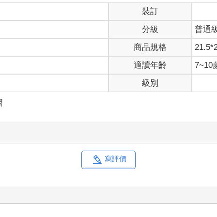
裝訂
分級
普通
商品規格
21.5*
適讀年齡
7~1
級別
習
寫評價