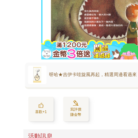
呀哈★吉伊卡哇旋風再起，精選周邊看過來
寫評價
喜歡+1
賺金幣
活動訊息