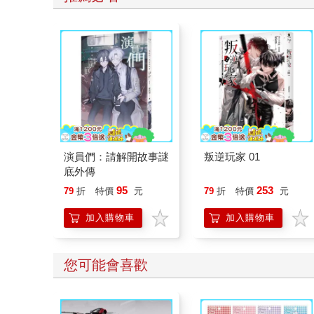
子分開時請好好堅定道別不可哄
騙,並保證會回到身邊3.準時守約
的接回孩子 好好的渡這個時期，
爸爸媽媽和孩子一起迎接成長的
過程！真是太好了！ 🎉金石堂開
學季！爸媽好輕鬆教你一站購
足！文具、書包、書套參展品全
面5折起！👉文具滿777送80元電
演員們：請解開故事謎
叛逆玩家 01
子禮券 👉全站商品滿1200回饋
底外傳
4%金幣
95
253
79
折
特價
元
79
折
特價
元
加入購物車
加入購物車
您可能會喜歡