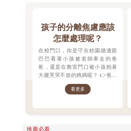
孩子的分離焦慮應該
怎麼處理呢？
在校門口，你是守在校園牆邊眼
巴巴看著小孩被老師牽走的爸
爸，還是在教室門口被小孩抱著
大腿哭哭不放的媽媽呢？ 👉爸媽
的分離焦慮應該怎麼處理呢？1.認
看更多
知到不安是正常的 2.讓注意力轉
移忙碌3.不要對著孩子發洩焦慮；
👉那小朋友該如何適應過渡期
呢？1.可給予適當的安撫玩具也許
是熟悉的玩偶增加安全感 2.與孩
推薦必看