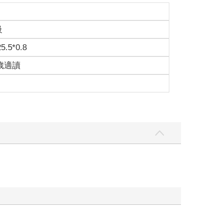
級
25.5*0.8
0歲適讀