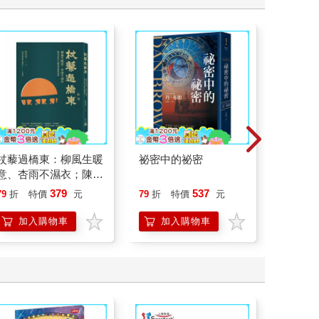
杖藜過橋東：柳風生暖
祕密中的祕密
廿載．
意、杏雨不濕衣；陳亮
道20
恭談以心轉境的適齡漫
379
537
79
折
特價
元
79
折
特價
元
79
折
想
加入購物車
加入購物車
加