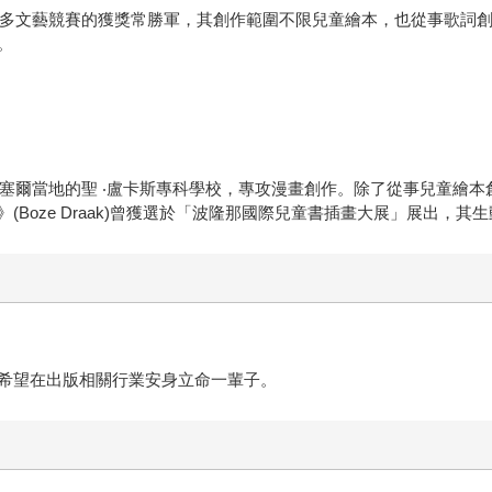
許多文藝競賽的獲獎常勝軍，其創作範圍不限兒童繪本，也從事歌詞創作
。
魯塞爾當地的聖 ‧盧卡斯專科學校，專攻漫畫創作。除了從事兒童繪
Boze Draak)曾獲選於「波隆那國際兒童書插畫大展」展出，其
希望在出版相關行業安身立命一輩子。