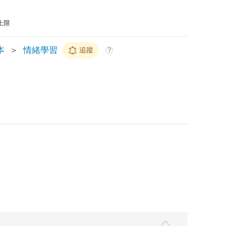
上限
本
＞
情緒學習
追蹤
?