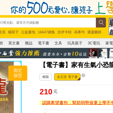
圭吾
楊双子
公益書包
16647續集
吉伊卡哇
高希均
通靈藥師
路邊攤新作
馬斯克
玩具總動員5
超慢跑
館
英文書
雜誌
電子書
文具
玩具親子
3C電玩
家
【電子書】家有生氣小恐
固定
版型
?
精裝
金石堂 電子書
210
元
認購希望書包，幫助弱勢孩童上學不