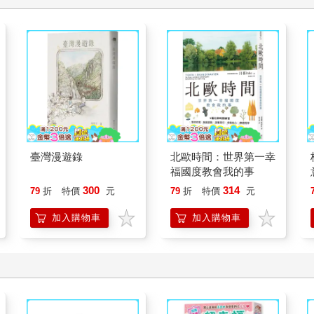
臺灣漫遊錄
北歐時間：世界第一幸
福國度教會我的事
300
314
79
折
特價
元
79
折
特價
元
加入購物車
加入購物車