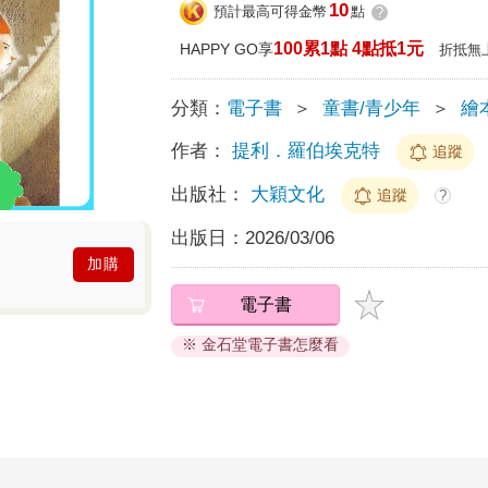
10
預計最高可得金幣
點
?
100累1點 4點抵1元
HAPPY GO享
折抵無
分類：
電子書
＞
童書/青少年
＞
繪
作者：
提利．羅伯埃克特
追蹤
出版社：
大穎文化
追蹤
?
出版日：
2026/03/06
加購
電子書
※ 金石堂電子書怎麼看