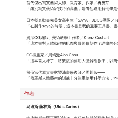
當代傑出寫實藝術大師、教育家、作家／冉茂芹——
「鑑別寫實藝術家技巧的高低，端看他運用解剖學是
日本擬真動畫完美女高中生「SAYA」3DCG團隊／Tel
「在製作saya的時候，這本書是我的重要工具書。
資深CG繪師、美術教學工作者／Krenz Cushart——
「這本書對人體動作的肌肉與骨骼形態作了詳盡的分
CG插畫家／周靖淞Alon Chou——
「這本書太棒了，將繁複的藝用人體解剖教學，以簡
留俄當代寫實畫家暨油畫修復師／周川智——
「俄羅斯人體藝術的訓練十分注重使用科學方法，本
作者
烏迪斯
‧
薩林斯（
Uldis Zarins
）