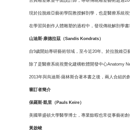
古典雕塑家暨平面設計師，專研傳統雕塑藝術超過20
現於拉脫維亞藝術學院教授解剖學，也是醫療系統視覺化
在學習與創作人體雕塑的過程中，發現傳統解剖學書
山迪斯
‧
康德拉茲（
Sandis Kondrats
）
自9歲開始專研藝術領域，至今近20年。於拉脫維亞
除了是醫療系統視覺化建構軟體開發中心Anatomy
2013年與烏迪斯‧薩林斯合著本書之後，兩人合組
審訂者簡介
保羅斯
‧
凱里（
Pauls Keire
）
美國華盛頓大學醫學博士，專業餘暇也常從事藝術創
黃啟峻