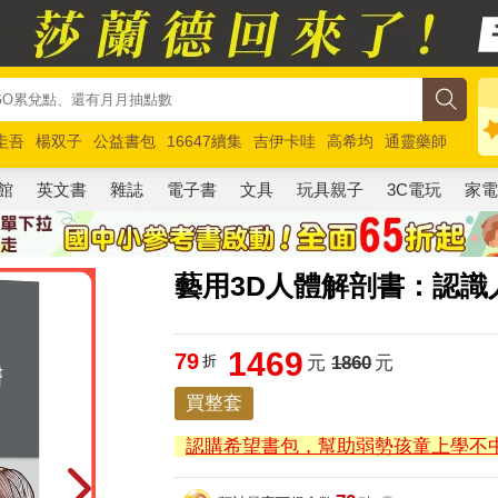
圭吾
楊双子
公益書包
16647續集
吉伊卡哇
高希均
通靈藥師
路邊攤新作
馬斯克
玩具總動員5
超慢跑
館
英文書
雜誌
電子書
文具
玩具親子
3C電玩
家
藝用3D人體解剖書：認識
1469
79
折
元
1860
元
買整套
認購希望書包，幫助弱勢孩童上學不