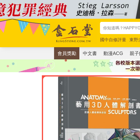
國中自修評量
東野
唯紅花綻放
奧德賽
會員獎勵
中文書
動漫ACG
親子