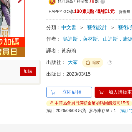
70
預計最高可得金幣
點
?
100累1點 4點抵1元
HAPPY GO享
折抵無
分類：
中文書
＞
藝術設計
＞
藝術/
作者：
烏迪斯．薩林斯、山迪斯．康
譯者：
黃宛瑜
出版社：
大家
追蹤
?
加購
出版日：
2023/03/15
立即結帳
加入購物車
※ 本商品會員日滿額金幣加碼回饋最高15倍
預計 2026/08/08 出貨
參考庫存量：1
預訂