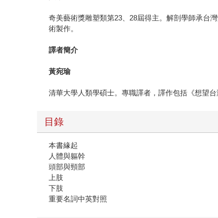
奇美藝術獎雕塑類第23、28屆得主。解剖學師承
術製作。
譯者簡介
黃宛瑜
清華大學人類學碩士。專職譯者，譯作包括《想望台灣
目錄
本書緣起
人體與軀幹
頭部與頸部
上肢
下肢
重要名詞中英對照