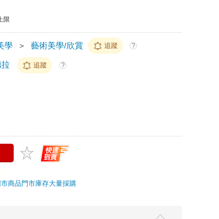
上限
美學
＞
藝術美學/欣賞
追蹤
?
德拉
追蹤
?
門市商品
門市庫存
大量採購