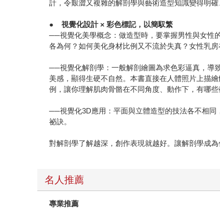
計，令艱澀又複雜的解剖學與藝術造型知識變得明確
●
視覺化設計 × 彩色標記，以簡馭繁
──視覺化美學概念：做造型時，要掌握男性與女性
各為何？如何美化身材比例又不流於失真？女性乳房
──視覺化解剖學：一般解剖繪圖為求色彩逼真，導
美感，顯得生硬不自然。本書直接在人體照片上描繪
例，讓你理解肌肉骨骼在不同角度、動作下，有哪些
──視覺化3D應用：平面與立體造型的技法各不相
祕訣。
對解剖學了解越深，創作表現就越好。讓解剖學成為
名人推薦
專業推薦