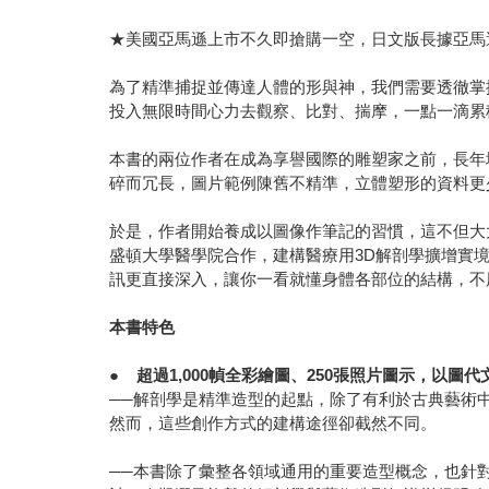
★美國亞馬遜上市不久即搶購一空，日文版長據亞馬
為了精準捕捉並傳達人體的形與神，我們需要透徹掌
投入無限時間心力去觀察、比對、揣摩，一點一滴累
本書的兩位作者在成為享譽國際的雕塑家之前，長年
碎而冗長，圖片範例陳舊不精準，立體塑形的資料更
於是，作者開始養成以圖像作筆記的習慣，這不但大
盛頓大學醫學院合作，建構醫療用3D解剖學擴增實
訊更直接深入，讓你一看就懂身體各部位的結構，不
本書特色
●
超過1,000幀全彩繪圖、250張照片圖示，以圖代
──解剖學是精準造型的起點，除了有利於古典藝術
然而，這些創作方式的建構途徑卻截然不同。
──本書除了彙整各領域通用的重要造型概念，也針對