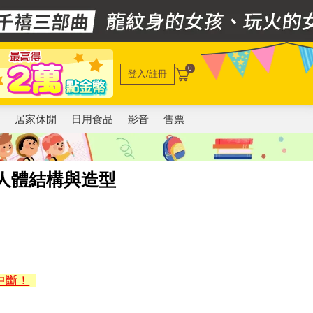
0
登入/註冊
電
居家休閒
日用食品
影音
售票
人體結構與造型
中斷！