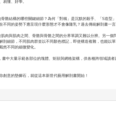
、易懂、好學。
的骨骼結構的哪些關鍵細節？為何「對稱」是沉默的殺手、「S造型
在不同的姿勢下應呈現什麼形態才不會像隆乳？過去傳統解剖書一言
致肌肉與肌肉之間、骨骼與骨骼之間的分界單調又難以分辨。另一個
解剖細節，不同肌肉群並以不同顏色標記，即使構造複雜，也能以單
截然不同的細微變化。
同，書中大量示範各部位的塊體、矩狀與網格架構，供各種跨領域讀
你創意的墊腳石，就從這本新世代藝用解剖書開始！