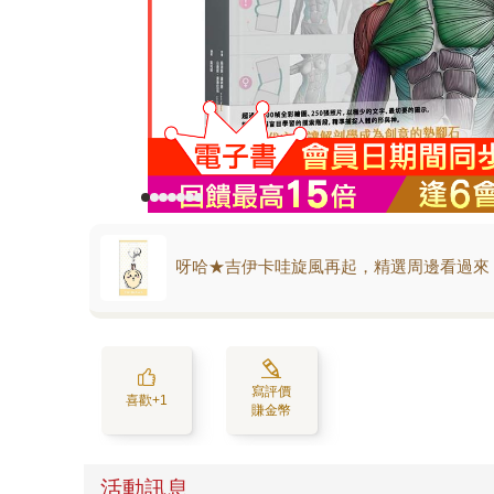
呀哈★吉伊卡哇旋風再起，精選周邊看過來
寫評價
喜歡+1
賺金幣
活動訊息