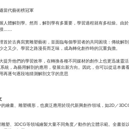
遜當代藝術榜冠軍
握人體解剖學。然而，解剖學有多重要，學習過程就有多枯燥。由於
積……
埋首於古典寫實雕塑藝術，並面臨每個學習者的共同困境：傳統解剖
少之又少。學習之路漫長而乏味，成為轉化創作時的沉重負擔。
大提升他們的學習效率，在轉換各種不同媒材的創作上也更迅速靈活
境系統，為藝用解剖的應用，發展出新方向。因此，你可以從這本書看
用再逐句逐段地猜測解剖文字的意思
文
中的繪畫、雕塑構形，也廣泛應用於現代新興創作領域，如2D／3D
雕塑、3DCG等領域繪製大量不同角度／動作的立體示範。全書並