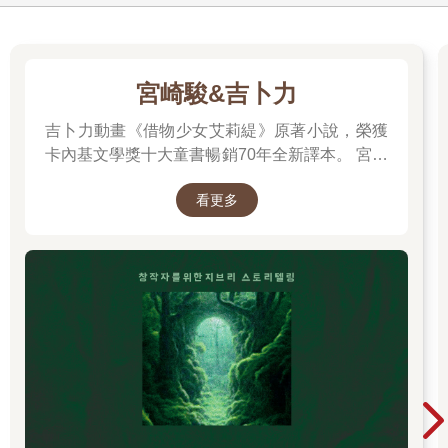
宮崎駿&吉卜力
吉卜力動畫《借物少女艾莉緹》原著小說，榮獲
卡內基文學獎十大童書暢銷70年全新譯本。 宮崎
駿多年前接受專訪時曾說：「我們都跟小小人一
看更多
樣，過著不穩定的生活……我們是借住在這個世
界上。」