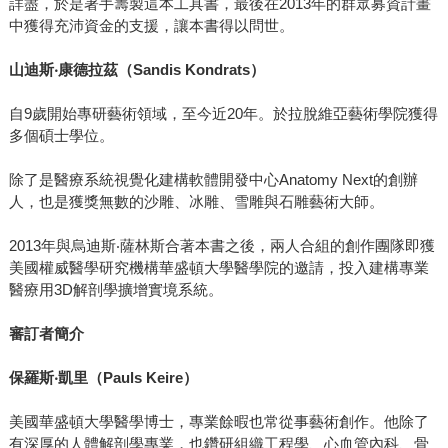
詳盡，於是著手籌製這本工具書，最後在2013年的群眾募資計畫
中獲得充沛資金的支援，讓本書得以問世。
山迪斯
‧
康德拉茲（
Sandis Kondrats
）
自9歲開始專研藝術領域，至今近20年。於拉脫維亞藝術學院獲得
多個碩士學位。
除了是醫療系統視覺化建構軟體開發中心Anatomy Next的創辦
人，也是獲獎無數的沙雕、冰雕、雪雕與石雕藝術大師。
2013年與烏迪斯‧薩林斯合著本書之後，兩人合組的創作團隊即獲
美國權威醫學研究機構華盛頓大學醫學院的邀請，投入建構專業
醫療用3D解剖學擴增實境系統。
審訂者簡介
保羅斯
‧
凱里（
Pauls Keire
）
美國華盛頓大學醫學博士，專業餘暇也常從事藝術創作。他除了
有深厚的人體解剖學專業，也鑽研組織工程學、心血管內科、骨