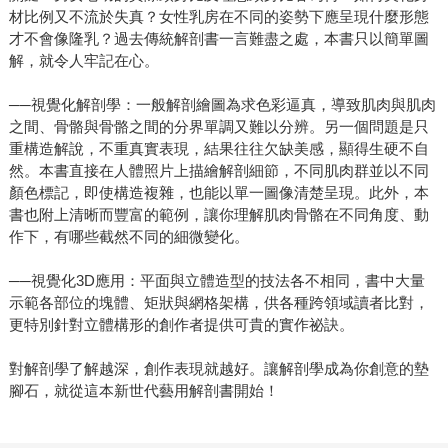
材比例又不流於失真？女性乳房在不同的姿勢下應呈現什麼形態
才不會像隆乳？過去傳統解剖書一言難盡之處，本書只以簡單圖
解，就令人牢記在心。
──視覺化解剖學：一般解剖繪圖為求色彩逼真，導致肌肉與肌肉
之間、骨骼與骨骼之間的分界單調又難以分辨。另一個問題是只
重構造解說，不重真實表現，結果往往欠缺美感，顯得生硬不自
然。本書直接在人體照片上描繪解剖細節，不同肌肉群並以不同
顏色標記，即使構造複雜，也能以單一圖像清楚呈現。此外，本
書也附上清晰而豐富的範例，讓你理解肌肉骨骼在不同角度、動
作下，有哪些截然不同的細微變化。
──視覺化3D應用：平面與立體造型的技法各不相同，書中大量
示範各部位的塊體、矩狀與網格架構，供各種跨領域讀者比對，
更特別針對立體構形的創作者提供可貴的實作祕訣。
對解剖學了解越深，創作表現就越好。讓解剖學成為你創意的墊
腳石，就從這本新世代藝用解剖書開始！