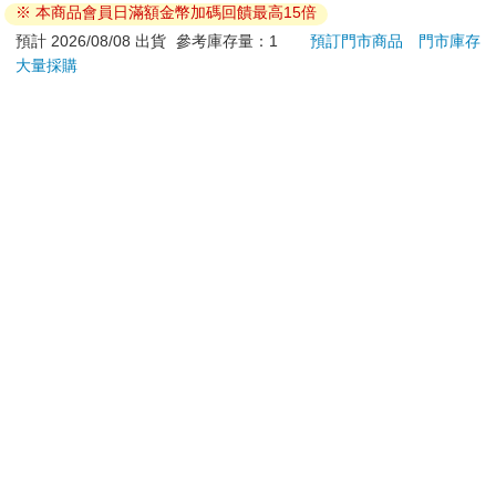
※ 本商品會員日滿額金幣加碼回饋最高15倍
退換貨須知：
預計 2026/08/08 出貨
參考庫存量：1
預訂門市商品
門市庫存
大量採購
**提醒您，鑑賞期不等於試用期，退回商品須為全新狀態**
依據「消費者保護法」第19條及行政院消費者保護處公告之
「通訊交易解除權合理例外情事適用準則」，以下商品購買
後，除商品本身有瑕疵外，將不提供7天的猶豫期：
易於腐敗、保存期限較短或解約時即將逾期。（如：生
鮮食品）
依消費者要求所為之客製化給付。（客製化商品）
報紙、期刊或雜誌。（含MOOK、外文雜誌）
經消費者拆封之影音商品或電腦軟體。
非以有形媒介提供之數位內容或一經提供即為完成之線
上服務，經消費者事先同意始提供。（如：電子書、電
子雜誌、下載版軟體、虛擬商品…等）
已拆封之個人衛生用品。（如：內衣褲、刮鬍刀、除毛
刀…等）
若非上列種類商品，均享有到貨7天的猶豫期（含例假
日）。
辦理退換貨時，商品（組合商品恕無法接受單獨退貨）必須