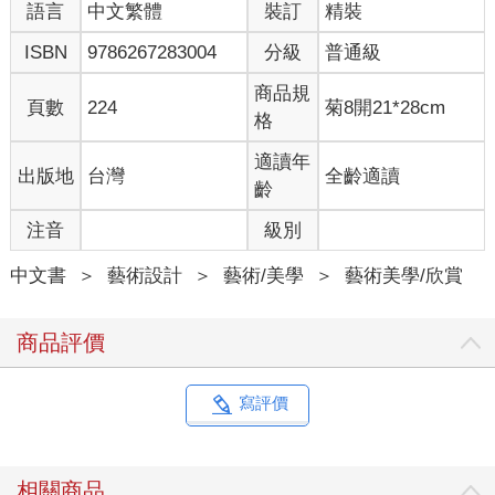
語言
中文繁體
裝訂
精裝
ISBN
9786267283004
分級
普通級
商品規
頁數
224
菊8開21*28cm
格
適讀年
出版地
台灣
全齡適讀
齡
注音
級別
中文書
＞
藝術設計
＞
藝術/美學
＞
藝術美學/欣賞
商品評價
寫評價
相關商品