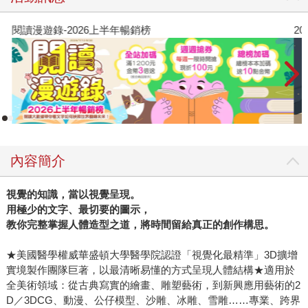
閱讀漫遊錄-2026上半年暢銷榜
2
內容簡介
視覺的知識，當以視覺呈現。
用極少的文字、最切要的圖示，
教你完整掌握人體造型之道，將時間留給真正的創作構思。
★美國醫學權威華盛頓大學醫學院認證「視覺化最精準」3D擴增
實境製作團隊巨著，以最清晰易懂的方式呈現人體結構★適用於
全美術領域：從古典寫實的繪畫、雕塑藝術，到新興應用藝術的2
D／3DCG、動漫、公仔模型、沙雕、冰雕、雪雕……專業、跨界