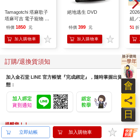
Tamagotchi 塔麻歌子
絕地逃生 DVD
20
塔麻可吉 電子寵物 樂
組／
園系列（熱帶橙果／極
1850
399
特價
元
特價
元
51
折
地冰雪）
加入購物車
加入購物車
訂購/退換貨須知
加入金石堂 LINE 官方帳號『完成綁定』，隨時掌握出貨動
會
態：
員
日
提醒您！！
金石堂及銀行均不會請您操作ATM! 如接獲電話要求您前往
立即結帳
加入購物車
ATM提款機，請不要聽從指示，以免受騙上當！