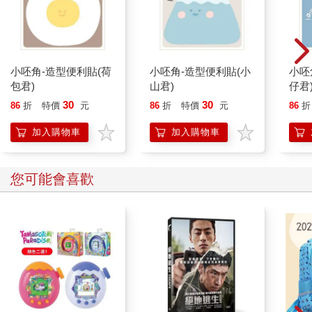
小呸角-造型便利貼(荷
小呸角-造型便利貼(小
小呸
包君)
山君)
仔君
30
30
86
折
特價
元
86
折
特價
元
86
折
加入購物車
加入購物車
您可能會喜歡