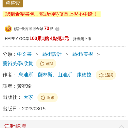
買整套
認購希望書包，幫助弱勢孩童上學不中斷！
70
預計最高可得金幣
點
?
100累1點 4點抵1元
HAPPY GO享
折抵無上限
分類：
中文書
＞
藝術設計
＞
藝術/美學
＞
藝術美學/欣賞
追蹤
作者：
烏迪斯．薩林斯、山迪斯．康德拉
追蹤
譯者：
黃宛瑜
出版社：
大家
追蹤
出版日：
2023/03/15
活動訊息