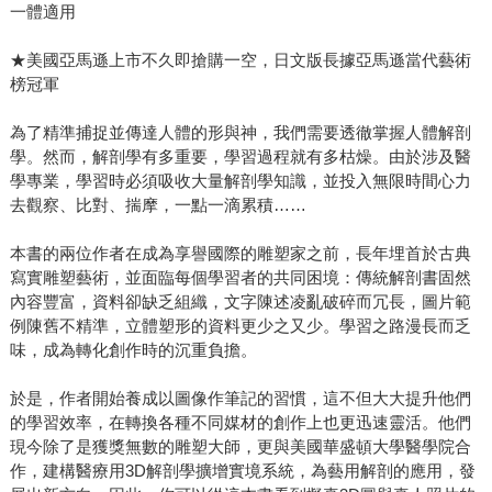
一體適用
★美國亞馬遜上市不久即搶購一空，日文版長據亞馬遜當代藝術
榜冠軍
為了精準捕捉並傳達人體的形與神，我們需要透徹掌握人體解剖
學。然而，解剖學有多重要，學習過程就有多枯燥。由於涉及醫
學專業，學習時必須吸收大量解剖學知識，並投入無限時間心力
去觀察、比對、揣摩，一點一滴累積……
本書的兩位作者在成為享譽國際的雕塑家之前，長年埋首於古典
寫實雕塑藝術，並面臨每個學習者的共同困境：傳統解剖書固然
內容豐富，資料卻缺乏組織，文字陳述凌亂破碎而冗長，圖片範
例陳舊不精準，立體塑形的資料更少之又少。學習之路漫長而乏
味，成為轉化創作時的沉重負擔。
於是，作者開始養成以圖像作筆記的習慣，這不但大大提升他們
的學習效率，在轉換各種不同媒材的創作上也更迅速靈活。他們
現今除了是獲獎無數的雕塑大師，更與美國華盛頓大學醫學院合
作，建構醫療用3D解剖學擴增實境系統，為藝用解剖的應用，發