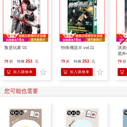
叛逆玩家 01
特殊傳說Ⅲ vol.11
演員
底外
253
253
79
折
特價
元
79
折
特價
元
79
折
加入購物車
加入購物車
您可能也需要