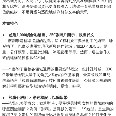
展出新方向。因此，你可以從這本書看到擬真3D圖與真人照片的
相互比對。這將使學習資訊更直接深入，讓你一看就懂身體各部
位的結構，不用再逐句逐段地猜測解剖文字的意思
本書特色
●
超過1,000幀全彩繪圖、250張照片圖示，以圖代文
──解剖學是精準造型的起點，除了有利於古典藝術中的繪畫、雕
塑構形，也廣泛應用於現代新興創作領域，如2D／3DCG、動
畫、公仔模型，甚至於沙雕、冰雕藝術等等。然而，這些創作方
式的建構途徑卻截然不同。
──本書除了彙整各領域通用的重要造型概念，也針對雕塑、3DC
G等領域繪製大量不同角度／動作的立體示範。全書並以21世紀
的新語言「視覺資訊圖表」技術做視覺化設計，令艱澀又複雜的
解剖學與藝術造型知識變得明確、易懂、好學。
●
視覺化設計 × 彩色標記，以簡馭繁
──視覺化美學概念：做造型時，要掌握男性與女性的骨骼結構的
哪些關鍵細節？為何「對稱」是沉默的殺手、「S造型」是生動的
關鍵？男女老幼的實際頭身比及理想頭身比各為何？如何美化身