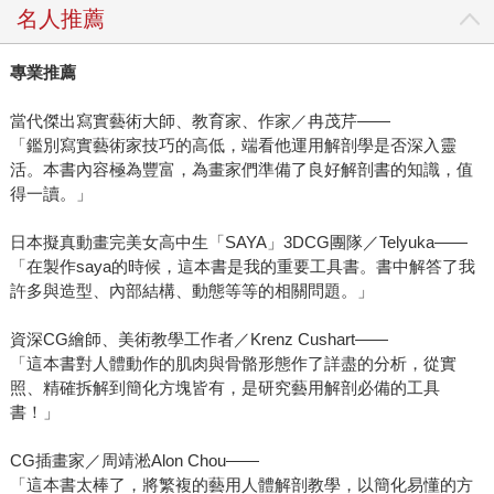
名人推薦
專業推薦
當代傑出寫實藝術大師、教育家、作家／冉茂芹——
「鑑別寫實藝術家技巧的高低，端看他運用解剖學是否深入靈
活。本書內容極為豐富，為畫家們準備了良好解剖書的知識，值
得一讀。」
日本擬真動畫完美女高中生「SAYA」3DCG團隊／Telyuka——
「在製作saya的時候，這本書是我的重要工具書。書中解答了我
許多與造型、內部結構、動態等等的相關問題。」
資深CG繪師、美術教學工作者／Krenz Cushart——
「這本書對人體動作的肌肉與骨骼形態作了詳盡的分析，從實
照、精確拆解到簡化方塊皆有，是研究藝用解剖必備的工具
書！」
CG插畫家／周靖淞Alon Chou——
「這本書太棒了，將繁複的藝用人體解剖教學，以簡化易懂的方