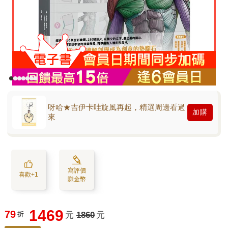
呀哈★吉伊卡哇旋風再起，精選周邊看過
加購
來
寫評價
喜歡+1
賺金幣
1469
79
折
元
1860
元