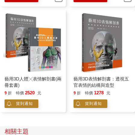
藝用3D人體╳表情解剖書(兩
藝用3D表情解剖書：透視五
冊套書)
官表情的結構與造型
2520
1278
9
折
特價
元
9
折
特價
元
貨到通知
貨到通知
相關主題