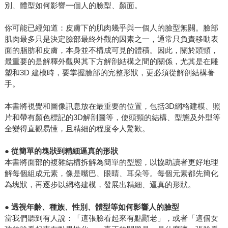
別、體型如何影響一個人的臉型、顏面。
你可能已經知道：皮膚下的肌肉幾乎與一個人的臉型無關。臉部
肌肉最多只是決定臉部最終外觀的因素之一，通常只負責移動表
面的脂肪和皮膚，本身並不構成可見的體積。因此，關於頭頸，
最重要的是解釋外觀與其下方解剖結構之間的關係，尤其是在雕
塑和3D 建模時，要掌握臉部的完整形狀，更必須從解剖結構著
手。
本書將視覺和圖像訊息放在最重要的位置，包括3D網格建模、照
片和帶有顏色標記的3D解剖圖等，使頭頸的結構、型態及外型等
全變得直觀易懂，且精細的程度令人驚歎。
●
從簡單的塊狀到精細逼真的形狀
本書將面部的複雜結構拆解為簡單的型態，以協助讀者更好地理
解每個組成元素，像是嘴巴、眼睛、耳朵等。每個元素都先簡化
為塊狀，再逐步以網格建模，發展出精細、逼真的形狀。
●
透視年齡、種族、性別、體型等如何影響人的臉型
當我們聽到有人說：「這張臉看起來有點顯老」，或者「這個女