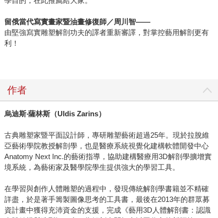
學目的，在此推薦給大家。
留俄當代寫實畫家暨油畫修復師／周川智——
由堅強寫實雕塑解剖功夫的譯者重新審譯，對掌控藝用解剖更有
利！
作者
烏迪斯‧薩林斯（Uldis Zarins）
古典雕塑家暨平面設計師，專研雕塑藝術超過25年。現於拉脫維
亞藝術學院教授解剖學，也是醫療系統視覺化建構軟體開發中心
Anatomy Next Inc.的藝術指導，協助建構醫療用3D解剖學擴增實
境系統，為藝術家及醫學院學生提供強大的學習工具。
在學習與創作人體雕塑的過程中，發現傳統解剖學書籍並不精確
詳盡，於是著手籌製圖像思考的工具書，最後在2013年的群眾募
資計畫中獲得充沛資金的支援，完成《藝用3D人體解剖書：認識