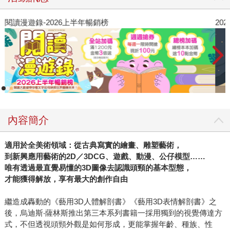
閱讀漫遊錄-2026上半年暢銷榜
2
內容簡介
適用於全美術領域：從古典寫實的繪畫、雕塑藝術，
到新興應用藝術的2D／3DCG、遊戲、動漫、公仔模型……
唯有透過最直覺易懂的3D圖像去認識頭頸的基本型態，
才能獲得解放，享有最大的創作自由
繼造成轟動的《藝用3D人體解剖書》《藝用3D表情解剖書》之
後，烏迪斯‧薩林斯推出第三本系列書籍一採用獨到的視覺傳達方
式，不但透視頭頸外觀是如何形成，更能掌握年齡、種族、性