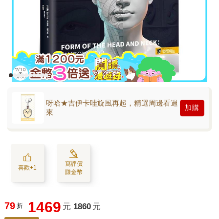
呀哈★吉伊卡哇旋風再起，精選周邊看過
加購
來
寫評價
喜歡+1
賺金幣
1469
79
折
元
1860
元