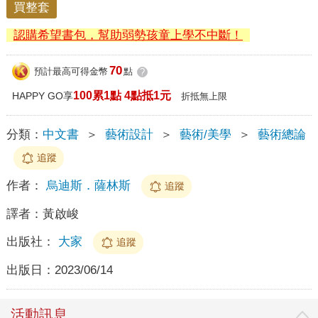
買整套
認購希望書包，幫助弱勢孩童上學不中斷！
70
預計最高可得金幣
點
?
100累1點 4點抵1元
HAPPY GO享
折抵無上限
分類：
中文書
＞
藝術設計
＞
藝術/美學
＞
藝術總論
追蹤
作者：
烏迪斯．薩林斯
追蹤
譯者：
黃啟峻
出版社：
大家
追蹤
出版日：
2023/06/14
活動訊息