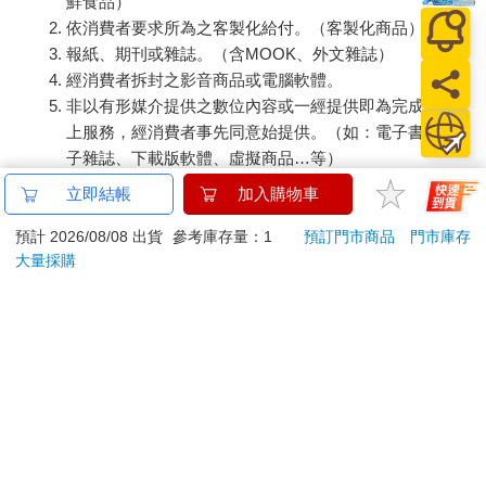
鮮食品）
依消費者要求所為之客製化給付。（客製化商品）
報紙、期刊或雜誌。（含MOOK、外文雜誌）
經消費者拆封之影音商品或電腦軟體。
非以有形媒介提供之數位內容或一經提供即為完成之線
上服務，經消費者事先同意始提供。（如：電子書、電
子雜誌、下載版軟體、虛擬商品…等）
已拆封之個人衛生用品。（如：內衣褲、刮鬍刀、除毛
立即結帳
加入購物車
刀…等）
若非上列種類商品，均享有到貨7天的猶豫期（含例假
預計 2026/08/08 出貨
參考庫存量：1
預訂門市商品
門市庫存
大量採購
日）。
辦理退換貨時，商品（組合商品恕無法接受單獨退貨）必須
是您收到商品時的原始狀態（包含商品本體、配件、贈品、
保證書、所有附隨資料文件及原廠內外包裝…等），請勿直
接使用原廠包裝寄送，或於原廠包裝上黏貼紙張或書寫文
字。
退回商品若無法回復原狀，將請您負擔回復原狀所需費用，
嚴重時將影響您的退貨權益。