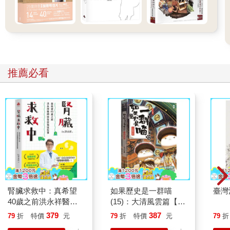
推薦必看
腎臟求救中：真希望
如果歷史是一群喵
臺灣
40歲之前洪永祥醫師
(15)：大清風雲篇【萌
就告訴我這些事
貓漫畫學歷史】
379
387
79
折
特價
元
79
折
特價
元
79
折