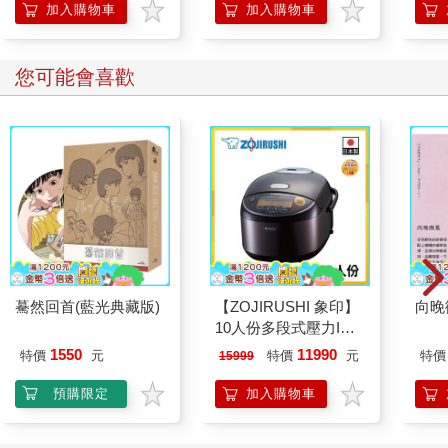
加入購物車
加入購物車
您可能會喜歡
驀然回首(藍光典藏版)
【ZOJIRUSHI 象印】
向晚
10人份多段式壓力IH
微電腦電子鍋(NP-
1550
11990
特價
元
特價
元
特價
15999
ZAF18)
預購限定
加入購物車