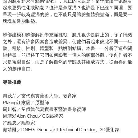
孩的臉看起來有點男性化」，真正的問題是：是什麼讓一張臉看
起來更男性化或顯老？也許是鼻唇溝？也許是下巴線？同理，要
呈現一張較為豐滿的臉，也不能只是讓臉整體變豐滿，而是要一
塊塊塑造脂肪墊。
臉部建模和臉部解剖學充滿挑戰。臉孔很少是靜止的，除了情緒
之外，還有許多因素會造成差異，使他們看起來彼此不同——年
齡、種族、性別、體型和一點解剖結構。本書一一分析了這些關
鍵特徵，並描述了它們如何影響一個人的頭部外觀，使創作者不
只是複製自然，而是了解自然的型態及其組成方式，從而得到最
大的創作自由。
專業推薦
冉茂芹／當代寫實藝術大師、教育家
Pkking江家慶／原型師
周川智／留俄當代寫實畫家暨油畫修復師
周靖淞Alon Chou／CG藝術家
許維忠／雕塑家
顏靖凱／DNEG Generalist Technical Director、3D藝術家