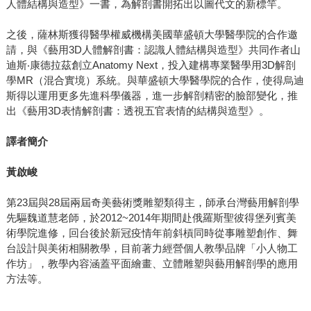
人體結構與造型》一書，為解剖書開拓出以圖代文的新標竿。
之後，薩林斯獲得醫學權威機構美國華盛頓大學醫學院的合作邀
請，與《藝用3D人體解剖書：認識人體結構與造型》共同作者山
迪斯‧康德拉茲創立Anatomy Next，投入建構專業醫學用3D解剖
學MR（混合實境）系統。與華盛頓大學醫學院的合作，使得烏迪
斯得以運用更多先進科學儀器，進一步解剖精密的臉部變化，推
出《藝用3D表情解剖書：透視五官表情的結構與造型》。
譯者簡介
黃啟峻
第23屆與28屆兩屆奇美藝術獎雕塑類得主，師承台灣藝用解剖學
先驅魏道慧老師，於2012~2014年期間赴俄羅斯聖彼得堡列賓美
術學院進修，回台後於新冠疫情年前斜槓同時從事雕塑創作、舞
台設計與美術相關教學，目前著力經營個人教學品牌「小人物工
作坊」，教學內容涵蓋平面繪畫、立體雕塑與藝用解剖學的應用
方法等。