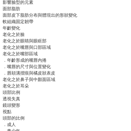
影響臉型的元素
面部脂肪
面部皮下脂肪分布與體現出的形狀變化
軟組織固定韌帶
年齡變化
老化之於臉
老化之於眼睛與眼眶部
老化之於嘴唇與口部區域
老化之於嘴部區域
．年齡形成的嘴唇內捲
．嘴唇的尺寸與位置變化
．唇頦溝摺痕與橘皮狀表皮
老化之於鼻子與中顏面區域
老化之於耳朵
頭部比例
透視失真
鏡頭變形
視點
頭部的比例
．成人
．青少年