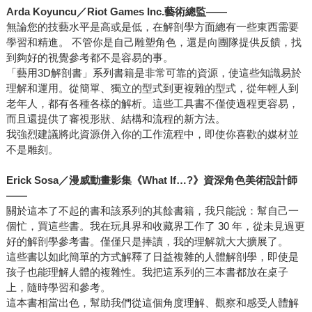
Arda Koyuncu
／Riot Games Inc.藝術總監——
無論您的技藝水平是高或是低，在解剖學方面總有一些東西需要
學習和精進。 不管你是自己雕塑角色，還是向團隊提供反饋，找
到夠好的視覺參考都不是容易的事。
「藝用3D解剖書」系列書籍是非常可靠的資源，使這些知識易於
理解和運用。從簡單、獨立的型式到更複雜的型式，從年輕人到
老年人，都有各種各樣的解析。這些工具書不僅使過程更容易，
而且還提供了審視形狀、結構和流程的新方法。
我強烈建議將此資源併入你的工作流程中，即使你喜歡的媒材並
不是雕刻。
Erick Sosa
／漫威動畫影集《What If…?》資深角色美術設計師
——
關於這本了不起的書和該系列的其餘書籍，我只能說：幫自己一
個忙，買這些書。我在玩具界和收藏界工作了 30 年，從未見過更
好的解剖學參考書。僅僅只是捧讀，我的理解就大大擴展了。
這些書以如此簡單的方式解釋了日益複雜的人體解剖學，即使是
孩子也能理解人體的複雜性。我把這系列的三本書都放在桌子
上，隨時學習和參考。
這本書相當出色，幫助我們從這個角度理解、觀察和感受人體解