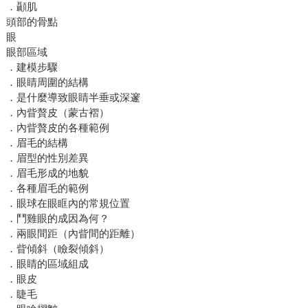
．顳肌
頭部的骨點
眼
眼部區域
．建模步驟
．眼睛周圍的結構
．是什麼導致眼睛半垂或深邃
．內眥贅皮（蒙古褶）
．內眥贅皮的各種範例
．眉毛的結構
．眉型的性別差異
．眉毛形成的地貌
．各種眉毛的範例
．眼球在眼眶內的常規位置
．鬥雞眼的成因為何？
．兩眼間距（內眥間的距離）
．眥傾斜（瞼裂傾斜）
．眼睛的區域組成
．眼皮
．睫毛