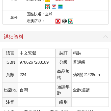
國際快遞：全球
海外
港澳店取：
詳細資料
語言
中文繁體
裝訂
精裝
ISBN
9786267283189
分級
普通級
商品規
頁數
224
菊8開21*28cm
格
適讀年
出版地
台灣
全齡適讀
齡
注音
級別