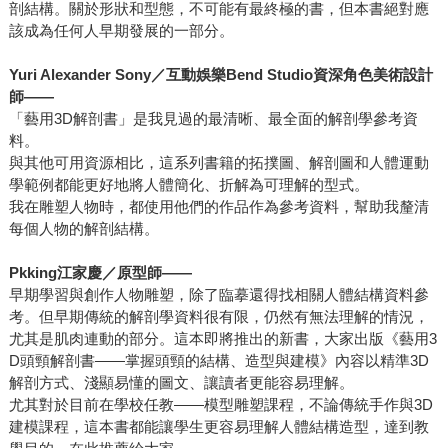
剖結構。關於形狀和型態，不可能有最終極的書，但本書絕對應
該成為任何人早期發展的一部分。
Yuri Alexander Sony
／互動娛樂Bend Studio資深角色美術設計
師——
「藝用3D解剖書」是我見過的最清晰、最全面的解剖學參考資
料。
與其他可用資源相比，這系列書籍的拓撲圖、解剖圖和人體運動
學範例都能更好地將人體簡化、折解為可理解的型式。
我在雕塑人物時，都使用他們的作品作為參考資料，幫助我釐清
每個人物的解剖結構。
Pkking
江家慶／原型師——
早期學習與創作人物雕塑，除了臨摹還得找相關人體結構資料參
考。但早期傳統的解剖學資料很有限，仍然有無法理解的情況，
尤其是肌肉連動的部分。這本即將推出的新書，大家出版《藝用3
D頭頸解剖書——掌握頭頸的結構、造型與建模》內容以精準3D
解剖方式、淺顯易懂的圖文、讓讀者更能容易理解。
尤其對於目前在學校任教——模型雕塑課程，不論傳統手作與3D
建模課程，這本書都能讓學生更容易理解人體結構造型，達到教