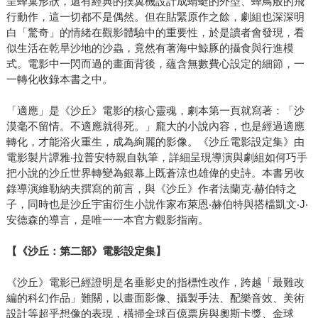
呈蜂巢形狀，還有經典的撲翼機設計成蜻蜓的外型、蜂鳥般的飛
行動作，這一切都不是偶然。但在貼緊原作之餘，劇組也深深明
白「驚奇」的情緒在觀影體驗中的重要性，於是讀者會發現，看
似生活在乾旱沙地的沙蟲，竟然有著海中鯨豚的攝食與行進模
式。電影中一閃而過的畫面背後，蘊含無數費心設定的細節，一
一轉化收錄本書之中。
「適應」是《沙丘》電影的核心靈魂，劇本第一頁就寫著：「沙
漠毫不留情。不適應就得死。」龐大的小說內容，也是經過適應
轉化，才能浴火重生，成為絢麗的影像。《沙丘電影設定集》由
電影製片譚雅‧拉普安特親自執筆，詳細呈現導演與劇組如何巧手
把小說的沙丘世界轉變為銀幕上既蒼涼也雄偉的史詩。本書另收
錄導演維勒納夫撰寫的前言，與《沙丘》作者法蘭克‧赫伯特之
子，同時也是沙丘宇宙衍生小說作家布萊恩‧赫伯特與搭檔凱文‧J‧
安德森的導言，是唯一一本官方觀影指南。
【《沙丘：第二部》電影設定集】
《沙丘》電影已經證明是名垂影史的指標性改作，跨越「最難改
編的科幻作品」難關，以畫面影像、攝製手法、配樂音效、美術
設計等超乎想像的表現，橫掃全球百億票房與奧斯卡獎、金球