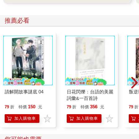
推薦必看
請解開故事謎底 04
日花閃爍：台語的美麗
叛逆
詞彙&一百首詩
150
356
79
折
特價
元
79
折
特價
元
79
折
加入購物車
加入購物車