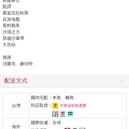
搭建舞台
凱譚
重返厄拉科斯
反派地盤
香料戰爭
沙漠之力
穿越沙暴帶
大浩劫
致謝
法蘭克．赫伯特
配送方式
國內宅配：本島、離島
到店取貨：
台灣
不限金額免運費
國際快遞：全球
海外