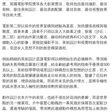
獎、英國電影學院獎等各大影展獎項，取得包括最佳攝影、最佳
剪輯、最佳美術設計、最佳原創配樂、最佳音效、最佳視覺效果
等技術大獎。
電影第二部以前作的世界架構與經驗為基底，加倍擴張規模與複
雜度。跟著本書，讀者不只得以深入大銀幕之後，探索《沙丘：
第二部》如何由作家法蘭克．赫伯特的經典科幻小說文字，化為
撼動人心的影像，更能從攝影手法、美術設計和視覺特效等技術
面，見證令人意想不到的創意構築過程。
例如精細的美術設計是讓電影得以栩栩如生的必備條件。導演維
勒納夫善用概念圖進行溝通，給全劇組參考用的指南手冊厚達500
頁以上。美術指導帶領場景設計師構想出新型態的沙丘星，巨大
漆黑的類昆蟲塑膠建築風格走出哈肯能人的領地，盤據了厄拉科
斯的首都，增添凶險戾氣。而前所未見的負片煙火，是將非極性
的疏水墨水加入極性的酒精溶劑所展現的效果。
動作設計在本片中的表現，也絕不僅在於花俏的拳腳，而是世界
觀的另一種展現。片中最驚心動魄的一幕莫過於保羅首次駕馭沙
蟲、通過考驗的場面。導演將此連續動作構想為滑雪加上衝浪的