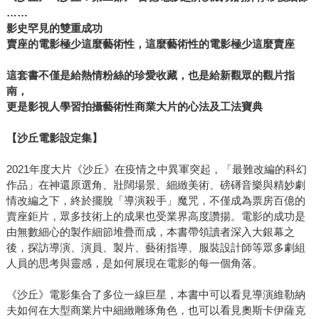
……
影史罕見的雙重成功
賣座的電影極少這麼藝術性，這麼藝術性的電影極少這麼賣座
這套書不僅是給熱情粉絲的珍愛收藏，也是給新觀眾的觀片指
南，
更是影視人學習拍攝藝術性商業大片的心法及工法寶典
【沙丘電影設定集】
2021年度大片《沙丘》在疫情之中異軍突起，「最難改編的科幻
作品」在神還原選角、壯闊場景、細緻美術、磅礡音樂與精妙劇
情改編之下，終於擺脫「導演殺手」魔咒，不僅成為票房百億的
賣座鉅片，眾多技術上的成果也受業界高度讚揚。電影的成功是
由無數細心的製作細節堆疊而成，本書帶領讀者深入大銀幕之
後，探訪導演、演員、製片、藝術指導、服裝設計師等眾多劇組
人員的思考與靈感，是如何展現在電影的每一個角落。
《沙丘》電影集合了多位一線巨星，本書中可以看見導演維勒納
夫如何在大型商業片中細緻雕琢角色，也可以看見奧斯卡伊薩克