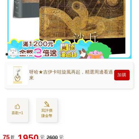
呀哈★吉伊卡哇旋風再起，精選周邊看過
加購
來
寫評價
喜歡+1
賺金幣
1950
75
折
元
2600
元