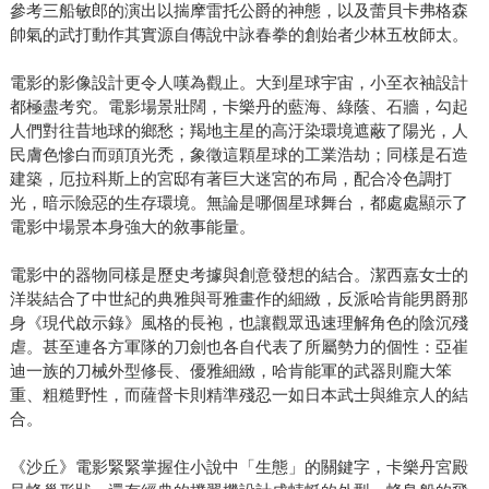
參考三船敏郎的演出以揣摩雷托公爵的神態，以及蕾貝卡弗格森
帥氣的武打動作其實源自傳說中詠春拳的創始者少林五枚師太。
電影的影像設計更令人嘆為觀止。大到星球宇宙，小至衣袖設計
都極盡考究。電影場景壯闊，卡樂丹的藍海、綠蔭、石牆，勾起
人們對往昔地球的鄉愁；羯地主星的高汙染環境遮蔽了陽光，人
民膚色慘白而頭頂光禿，象徵這顆星球的工業浩劫；同樣是石造
建築，厄拉科斯上的宮邸有著巨大迷宮的布局，配合冷色調打
光，暗示險惡的生存環境。無論是哪個星球舞台，都處處顯示了
電影中場景本身強大的敘事能量。
電影中的器物同樣是歷史考據與創意發想的結合。潔西嘉女士的
洋裝結合了中世紀的典雅與哥雅畫作的細緻，反派哈肯能男爵那
身《現代啟示錄》風格的長袍，也讓觀眾迅速理解角色的陰沉殘
虐。甚至連各方軍隊的刀劍也各自代表了所屬勢力的個性：亞崔
迪一族的刀械外型修長、優雅細緻，哈肯能軍的武器則龐大笨
重、粗糙野性，而薩督卡則精準殘忍一如日本武士與維京人的結
合。
《沙丘》電影緊緊掌握住小說中「生態」的關鍵字，卡樂丹宮殿