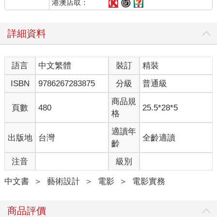
港澳店取：
詳細資料
語言
中文繁體
裝訂
精裝
ISBN
9786267283875
分級
普通級
商品規
頁數
480
25.5*28*5
格
適讀年
出版地
台灣
全齡適讀
齡
注音
級別
中文書
＞
藝術設計
＞
電影
＞
電影實務
商品評價