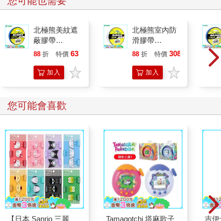
您可能也需要
北極熊美紋遮
北極熊室內防
蔽膠帶
滑膠帶
18mm×30y藍
48mm×5M透
63
308
88
折
特價
元
88
折
特價
元
明
加入
加入
購物
購物
車
車
您可能會喜歡
【日本 Sanrio 三麗
Tamagotchi 塔麻歌子
吉伊