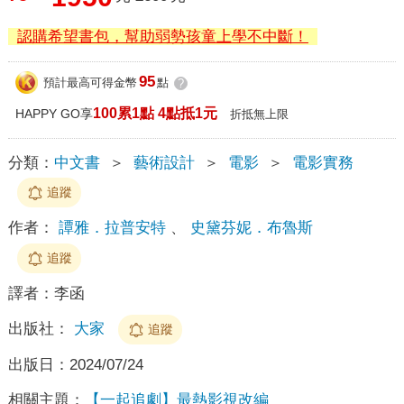
認購希望書包，幫助弱勢孩童上學不中斷！
95
預計最高可得金幣
點
?
100累1點 4點抵1元
HAPPY GO享
折抵無上限
分類：
中文書
＞
藝術設計
＞
電影
＞
電影實務
追蹤
作者：
譚雅．拉普安特
、
史黛芬妮．布魯斯
追蹤
譯者：
李函
出版社：
大家
追蹤
出版日：
2024/07/24
相關主題：
【一起追劇】最熱影視改編