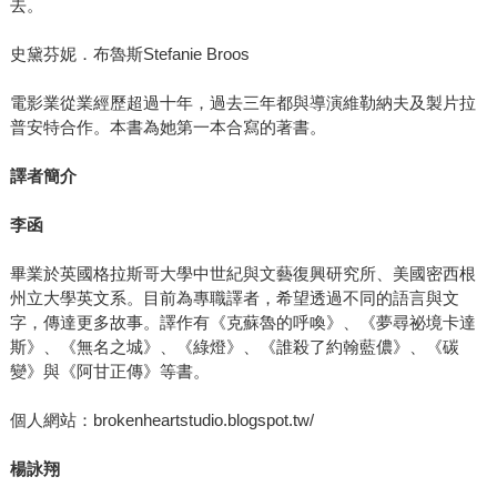
去。
史黛芬妮．布魯斯Stefanie Broos
電影業從業經歷超過十年，過去三年都與導演維勒納夫及製片拉
普安特合作。本書為她第一本合寫的著書。
譯者簡介
李函
畢業於英國格拉斯哥大學中世紀與文藝復興研究所、美國密西根
州立大學英文系。目前為專職譯者，希望透過不同的語言與文
字，傳達更多故事。譯作有《克蘇魯的呼喚》、《夢尋祕境卡達
斯》、《無名之城》、《綠燈》、《誰殺了約翰藍儂》、《碳
變》與《阿甘正傳》等書。
個人網站：brokenheartstudio.blogspot.tw/
楊詠翔