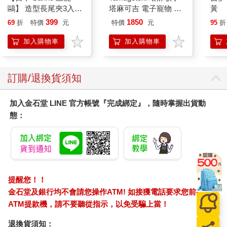
鷗】 造型長尾夾3入組
塔麻可吉 電子寵物 樂
黃
(8款可選) 凱蒂貓 Hello
園系列（熱帶橙果／極
399
1850
69
折
特價
元
特價
元
95
折
Kitty 庫洛米 布丁狗 酷
地冰雪）
企鵝
加入購物車
加入購物車
訂購/退換貨須知
加入金石堂 LINE 官方帳號『完成綁定』，隨時掌握出貨動
態：
提醒您！！
金石堂及銀行均不會請您操作ATM! 如接獲電話要求您前往
ATM提款機，請不要聽從指示，以免受騙上當！
退換貨須知：