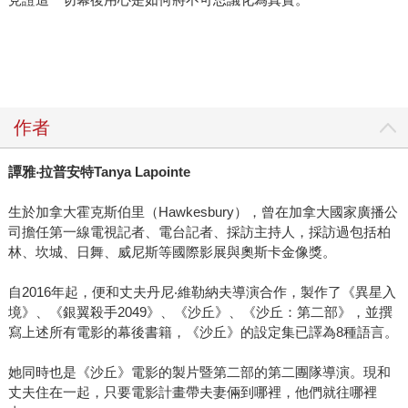
作者
譚雅‧拉普安特Tanya Lapointe
生於加拿大霍克斯伯里（Hawkesbury），曾在加拿大國家廣播公
司擔任第一線電視記者、電台記者、採訪主持人，採訪過包括柏
林、坎城、日舞、威尼斯等國際影展與奧斯卡金像獎。
自2016年起，便和丈夫丹尼‧維勒納夫導演合作，製作了《異星入
境》、《銀翼殺手2049》、《沙丘》、《沙丘：第二部》，並撰
寫上述所有電影的幕後書籍，《沙丘》的設定集已譯為8種語言。
她同時也是《沙丘》電影的製片暨第二部的第二團隊導演。現和
丈夫住在一起，只要電影計畫帶夫妻倆到哪裡，他們就往哪裡