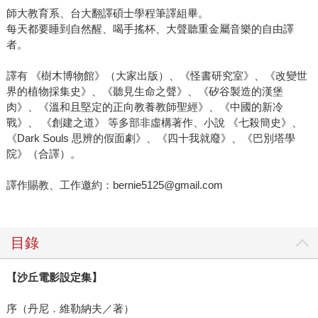
師大教育系、台大翻譯碩士學程筆譯組畢。
每天都要睡到自然醒、喝手搖杯、大聲聽重金屬音樂的自由譯
者。
譯有 《樹木博物館》（大家出版）、《怪書研究室》、《改變世
界的植物採集史》、《聽見生命之聲》、《矽谷製造的漢堡
肉》、《溫和且堅定的正向教養教師聖經》、《中國的新冷
戰》、 《創建之道》 等多部非虛構著作、小說 《七殺簡史》、
《Dark Souls 思辨的假面劇》、《四十我就廢》、《巴別塔學
院》（合譯）。
譯作賜教、工作邀約：bernie5125@gmail.com
目錄
【沙丘電影設定集】
序（丹尼．維勒納夫／著）