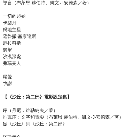
導言（布萊恩‧赫伯特、凱文‧J‧安德森／著）
一切的起始
卡樂丹
羯地主星
薩魯撒‧塞康達斯
厄拉科斯
襲擊
沙漠深處
弗瑞曼人
尾聲
致謝
【《沙丘：第二部》電影設定集】
序（丹尼．維勒納夫／著）
推薦序：文字和電影（布萊恩‧赫伯特、凱文‧J‧安德森／著）
從《沙丘》到《沙丘：第二部》