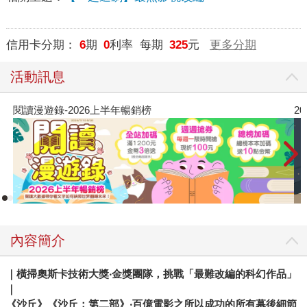
信用卡分期：
6
期
0
利率 每期
325
元
更多分期
活動訊息
閱讀漫遊錄-2026上半年暢銷榜
2
內容簡介
｜橫掃奧斯卡技術大獎‧金獎團隊，挑戰「最難改編的科幻作品」
｜
《沙丘》《沙丘：第二部》‧百億電影之所以成功的所有幕後細節