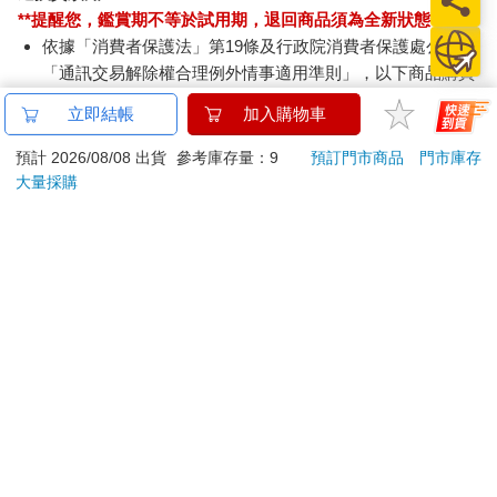
**提醒您，鑑賞期不等於試用期，退回商品須為全新狀態**
依據「消費者保護法」第19條及行政院消費者保護處公告之
「通訊交易解除權合理例外情事適用準則」，以下商品購買
後，除商品本身有瑕疵外，將不提供7天的猶豫期：
立即結帳
加入購物車
易於腐敗、保存期限較短或解約時即將逾期。（如：生
鮮食品）
預計 2026/08/08 出貨
參考庫存量：9
預訂門市商品
門市庫存
依消費者要求所為之客製化給付。（客製化商品）
大量採購
報紙、期刊或雜誌。（含MOOK、外文雜誌）
經消費者拆封之影音商品或電腦軟體。
非以有形媒介提供之數位內容或一經提供即為完成之線
上服務，經消費者事先同意始提供。（如：電子書、電
子雜誌、下載版軟體、虛擬商品…等）
已拆封之個人衛生用品。（如：內衣褲、刮鬍刀、除毛
刀…等）
若非上列種類商品，均享有到貨7天的猶豫期（含例假
日）。
辦理退換貨時，商品（組合商品恕無法接受單獨退貨）必須
是您收到商品時的原始狀態（包含商品本體、配件、贈品、