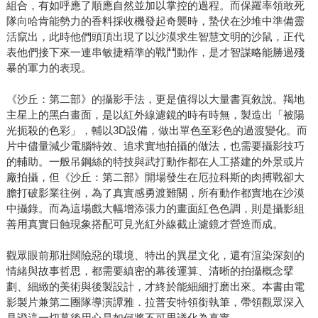
組合，有如呼應了順應自然並加以掌控的過程。而保羅率領敢死
隊向哈肯能勢力的香料採收機發起奇襲時，蟄伏在沙堆中準備靈
活竄出，此時他們頭頂出現了以沙漠求生智慧文明的沙鼠，正代
表他們接下來一連串敏捷精準的戰鬥動作，是才智謀略能勝過殘
暴的軍力的表現。
《沙丘：第二部》的攝影手法，更是值得以大量書頁敘說。羯地
主星上的黑白畫面，是以紅外線濾鏡的時有時無，製造出「被陽
光扼殺的色彩」，輔以3D設備，做出單色至彩色的過渡變化。而
片中儘量減少電腦特效、追求實地拍攝的做法，也需要攝影技巧
的輔助。一般吊鋼絲的特技與武打動作都在人工搭建的外景或片
廠拍攝，但《沙丘：第二部》開場發生在厄拉科斯的肉搏戰卻大
膽打破影業往例，為了真實感勇渡難關，所有動作都實地在沙漠
中攝錄。而為這場戲大幅增添張力的畫面紅色色調，則是攝影組
善用真實日蝕現象搭配可見光紅外線截止濾鏡才營造而成。
觀眾眼前那壯闊險惡的環境、特出的異星文化，還有渲染深刻的
情緒與故事哲思，都需要縝密的幕後運算、清晰的拍攝概念擘
劃、細緻的美術與後製設計，才終於能細細打磨出來。本書由電
影製片兼第二團隊導演譚雅．拉普安特領銜執筆，帶領觀眾深入
見證這一切幕後用心是如何將不可思議化為真實。