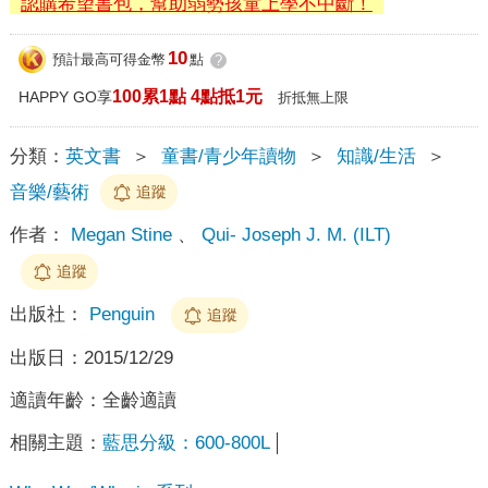
認購希望書包，幫助弱勢孩童上學不中斷！
10
預計最高可得金幣
點
?
100累1點 4點抵1元
HAPPY GO享
折抵無上限
分類：
英文書
＞
童書/青少年讀物
＞
知識/生活
＞
音樂/藝術
追蹤
作者：
Megan Stine
、
Qui- Joseph J. M. (ILT)
追蹤
出版社：
Penguin
追蹤
出版日：
2015/12/29
適讀年齡：
全齡適讀
相關主題：
藍思分級：600-800L