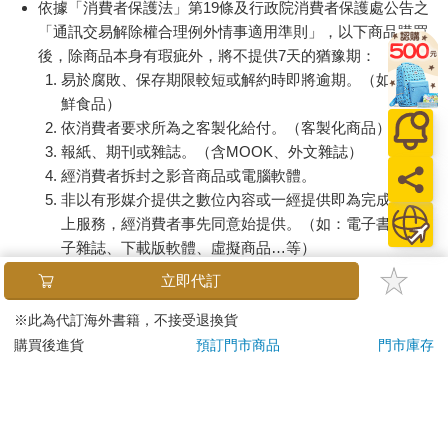
依據「消費者保護法」第19條及行政院消費者保護處公告之
「通訊交易解除權合理例外情事適用準則」，以下商品購買
後，除商品本身有瑕疵外，將不提供7天的猶豫期：
易於腐敗、保存期限較短或解約時即將逾期。（如：生
鮮食品）
依消費者要求所為之客製化給付。（客製化商品）
報紙、期刊或雜誌。（含MOOK、外文雜誌）
經消費者拆封之影音商品或電腦軟體。
非以有形媒介提供之數位內容或一經提供即為完成之線
上服務，經消費者事先同意始提供。（如：電子書、電
子雜誌、下載版軟體、虛擬商品…等）
已拆封之個人衛生用品。（如：內衣褲、刮鬍刀、除毛
立即代訂
刀…等）
若非上列種類商品，均享有到貨7天的猶豫期（含例假
※此為代訂海外書籍，不接受退換貨
日）。
購買後進貨
預訂門市商品
門市庫存
辦理退換貨時，商品（組合商品恕無法接受單獨退貨）必須
是您收到商品時的原始狀態（包含商品本體、配件、贈品、
保證書、所有附隨資料文件及原廠內外包裝…等），請勿直
接使用原廠包裝寄送，或於原廠包裝上黏貼紙張或書寫文