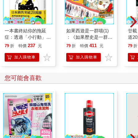
一本書終結你的拖延
如果西遊是一群喵(1)
廿載
症：透過「小行動」打
：《如果歷史是一群
道2
開大腦的行動開關，懶
喵》作者最新力作，附
237
411
79
折
特價
元
79
折
特價
元
79
折
人也能變身「行動派」
【首卷特典】拉頁
的37個科學方法
加入購物車
加入購物車
您可能會喜歡