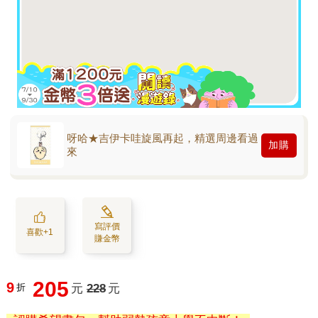
呀哈★吉伊卡哇旋風再起，精選周邊看過
加購
來
寫評價
喜歡+1
賺金幣
205
9
折
元
228
元