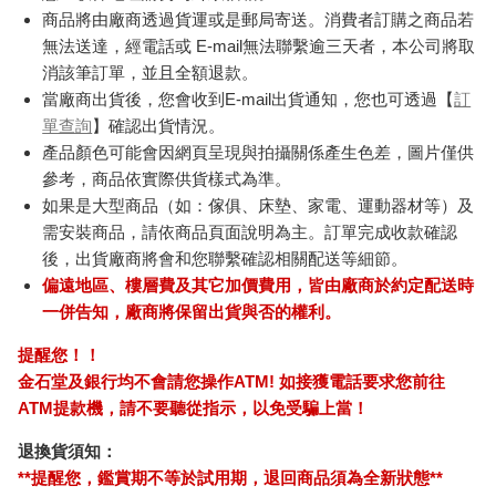
商品將由廠商透過貨運或是郵局寄送。消費者訂購之商品若
無法送達，經電話或 E-mail無法聯繫逾三天者，本公司將取
消該筆訂單，並且全額退款。
當廠商出貨後，您會收到E-mail出貨通知，您也可透過【
訂
單查詢
】確認出貨情況。
產品顏色可能會因網頁呈現與拍攝關係產生色差，圖片僅供
參考，商品依實際供貨樣式為準。
如果是大型商品（如：傢俱、床墊、家電、運動器材等）及
需安裝商品，請依商品頁面說明為主。訂單完成收款確認
後，出貨廠商將會和您聯繫確認相關配送等細節。
偏遠地區、樓層費及其它加價費用，皆由廠商於約定配送時
一併告知，廠商將保留出貨與否的權利。
提醒您！！
金石堂及銀行均不會請您操作ATM! 如接獲電話要求您前往
ATM提款機，請不要聽從指示，以免受騙上當！
退換貨須知：
**提醒您，鑑賞期不等於試用期，退回商品須為全新狀態**