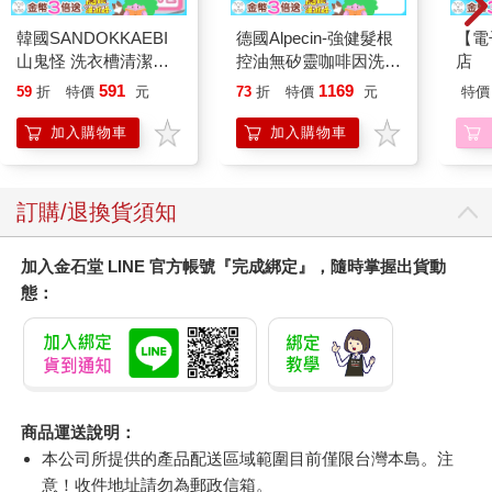
韓國SANDOKKAEBI
德國Alpecin-強健髮根
【電
山鬼怪 洗衣槽清潔劑
控油無矽靈咖啡因洗髮
店
450公克-10包組
凝露375ml/瓶-C1強健
591
1169
59
折
特價
元
73
折
特價
元
特價
髮根(護髮洗髮精/男士
調理頭皮洗髮液/0矽靈
加入購物車
加入購物車
滋潤洗頭髮水/一般髮
質適用)
訂購/退換貨須知
加入金石堂 LINE 官方帳號『完成綁定』，隨時掌握出貨動
態：
商品運送說明：
本公司所提供的產品配送區域範圍目前僅限台灣本島。注
意！收件地址請勿為郵政信箱。