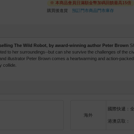
※ 本商品會員日滿額金幣加碼回饋最高15倍
購買後進貨
預訂門市商品
門市庫存
tselling The Wild Robot, by award-winning author Peter Brown
Sh
d to her surroundings--but can she survive the challenges of the civi
 and illustrator Peter Brown comes a heartwarming and action-packed
 collide.
國際快遞：
海外
港澳店取：