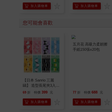
加入購物車
加入購物車
您可能會喜歡
【日本 Sanrio 三麗
五月花 高吸力柔韌擦
鷗】 造型長尾夾3入組
手紙150張x20包
(8款可選) 凱蒂貓 Hello
399
688
69
折
特價
元
77
折
特價
元
Kitty 庫洛米 布丁狗 酷
企鵝
加入購物車
加入購物車