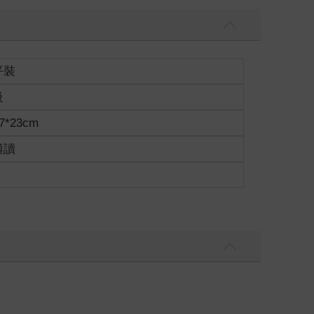
平裝
級
7*23cm
適讀