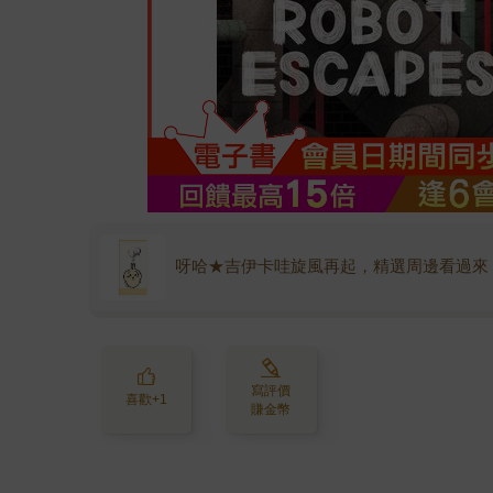
呀哈★吉伊卡哇旋風再起，精選周邊看過來
寫評價
喜歡+1
賺金幣