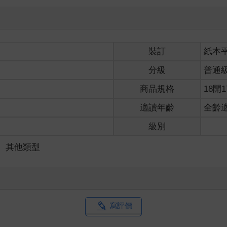
裝訂
紙本
分級
普通
商品規格
18開1
適讀年齡
全齡
級別
＞
其他類型
寫評價