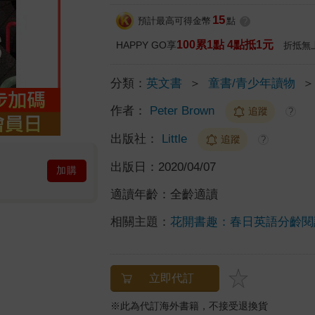
15
預計最高可得金幣
點
?
100累1點 4點抵1元
HAPPY GO享
折抵無
分類：
英文書
＞
童書/青少年讀物
＞
作者：
Peter Brown
追蹤
?
出版社：
Little
追蹤
?
出版日：
2020/04/07
加購
適讀年齡：
全齡適讀
相關主題：
花開書趣：春日英語分齡閱
立即代訂
※此為代訂海外書籍，不接受退換貨