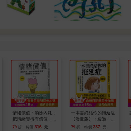
情緒價值：消除內耗，
一本書終結你的拖延症
把情緒變得有價值，跟
【漫畫版】：透過「小
誰都能自在相處
行動」打開大腦的行動
316
237
79
折
特價
元
79
折
特價
元