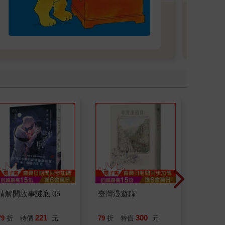
迪士
聖誕
貼紙
一起倒
頁、
喜與節
Feel
起~2
請解開故事謎底 05
臺灣漫遊錄
請解開故
221
300
79
折
特價
元
79
折
特價
元
79
折