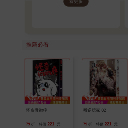
看更多
推薦必看
怪奇微微疼
叛逆玩家 02
221
221
79
折
特價
元
79
折
特價
元