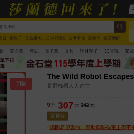
圭吾
楊双子
公益書包
16647續集
吉伊卡哇
高希均
通靈藥師
路邊攤新作
馬斯克
玩具總動員5
超慢跑
館
英文書
雜誌
電子書
文具
玩具親子
3C電玩
家
The Wild Robot Escapes(
預購
荒野機器人大逃亡
307
9
折
元
342
元
買整套
認購希望書包，幫助弱勢孩童上學不