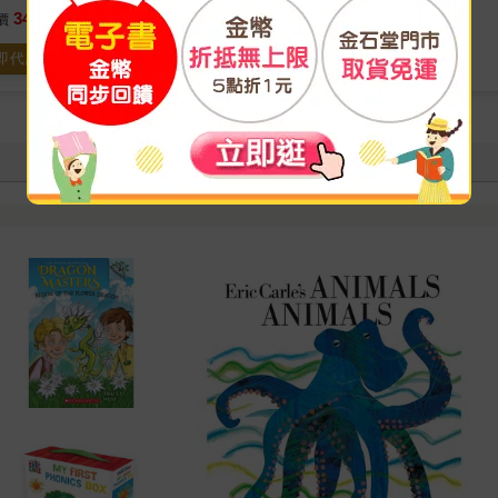
342
307
價
元
9
折
特價
元
即代訂
立即代訂