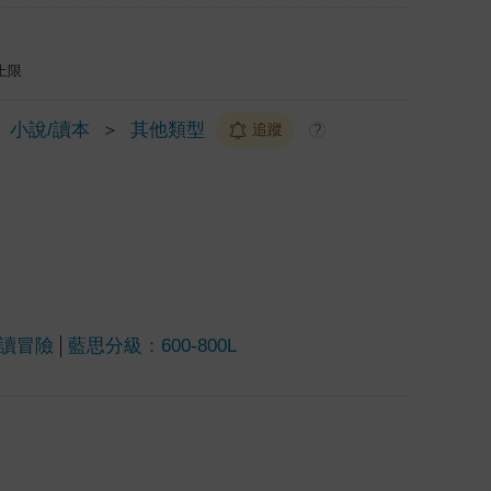
上限
小說/讀本
＞
其他類型
追蹤
?
讀冒險
藍思分級：600-800L