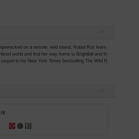
ipwrecked on a remote, wild island, Robot Roz learn
lized world and find her way home to Brightbill and th
 sequel to his New York Times bestselling The Wild R
全球