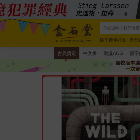
國中自修評量
東野
唯紅花綻放
奧德賽
會員獎勵
中文書
動漫ACG
親子