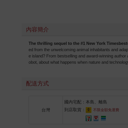
內容簡介
The thrilling sequel to the #1 New York Timesbes
ed from the unwelcoming animal inhabitants and adapte
e island? From bestselling and award-winning author
obot, about what happens when nature and technology
配送方式
國內宅配：本島、離島
到店取貨：
台灣
不限金額免運費