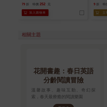
252
79
折
特價
元
9
折
特
加入購物車
立
相關主題
花開書趣：春日英語
分齡閱讀冒險
溫馨故事、趣味互動、奇幻探
索，春天最療癒的閱讀樂園