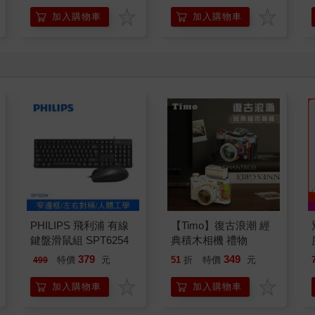
開關，懶人也能變身
「行動派」的37個科
加入購物車
加入購物車
學方法
PHILIPS 飛利浦 有線
【Timo】復古浪潮 經
鍵盤滑鼠組 SPT6254
典積木相機 禮物
379
349
特價
元
51
折
特價
元
499
加入購物車
加入購物車