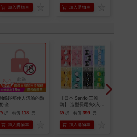
加入購物車
加入購物車
加
別觸碰那使人沉淪的熱
【日本 Sanrio 三麗
FoodS
度-全
鷗】 造型長尾夾3入組
2入組（
(8款可選) 凱蒂貓 Hello
118
399
89
79
折
特價
元
69
折
特價
元
特價
Kitty 庫洛米 布丁狗 酷
企鵝
加入購物車
加入購物車
加